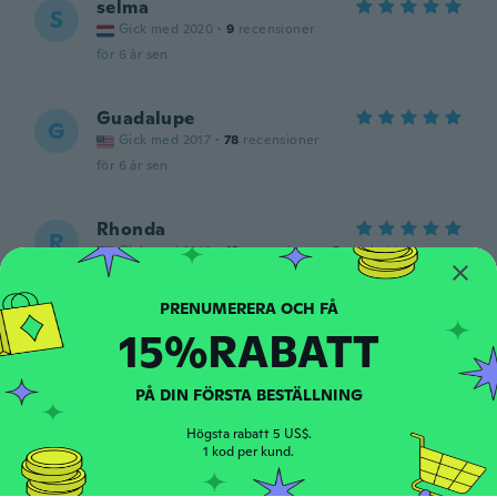
selma
S
Gick med 2020
·
9
recensioner
för 6 år sen
Guadalupe
G
Gick med 2017
·
78
recensioner
för 6 år sen
Rhonda
R
Gick med 2019
·
10
recensioner
·
3
uppladdningar
för 6 år sen
15%RABATT
Faye
F
Gick med 2017
·
36
recensioner
·
5
uppladdningar
för 6 år sen
PÅ DIN FÖRSTA BESTÄLLNING
Högsta rabatt 5 US$.
Marion
1 kod per kund.
M
Gick med 2016
·
84
recensioner