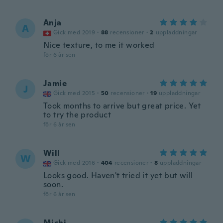
Anja
A
Gick med 2019
·
88
recensioner
·
2
uppladdningar
Nice texture, to me it worked
för 6 år sen
Jamie
J
Gick med 2015
·
50
recensioner
·
19
uppladdningar
Took months to arrive but great price. Yet
to try the product
för 6 år sen
Will
W
Gick med 2016
·
404
recensioner
·
8
uppladdningar
Looks good. Haven't tried it yet but will
soon.
för 6 år sen
Michi