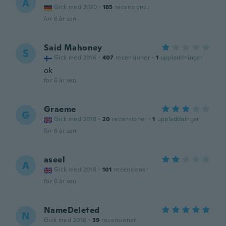
A
Gick med 2020
·
185
recensioner
för 6 år sen
Said Mahoney
S
Gick med 2016
·
407
recensioner
·
1
uppladdningar
ok
för 6 år sen
Graeme
G
Gick med 2018
·
20
recensioner
·
1
uppladdningar
för 6 år sen
aseel
A
Gick med 2018
·
101
recensioner
för 6 år sen
NameDeleted
N
Gick med 2018
·
39
recensioner