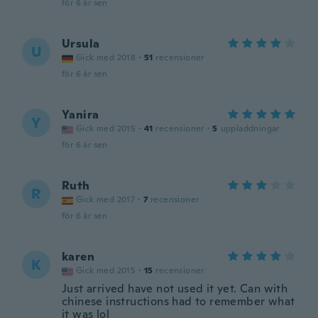
för 6 år sen
Ursula
U
Gick med 2018
·
51
recensioner
för 6 år sen
Yanira
Y
Gick med 2015
·
41
recensioner
·
5
uppladdningar
för 6 år sen
Ruth
R
Gick med 2017
·
7
recensioner
för 6 år sen
karen
K
Gick med 2015
·
15
recensioner
Just arrived have not used it yet. Can with
chinese instructions had to remember what
it was lol