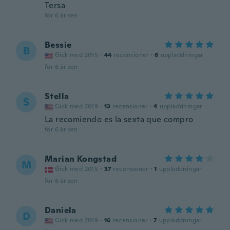
Tersa
för 6 år sen
Bessie
B
Gick med 2015
·
44
recensioner
·
6
uppladdningar
för 6 år sen
Stella
S
Gick med 2019
·
13
recensioner
·
4
uppladdningar
La recomiendo es la sexta que compro
för 6 år sen
Marian Kongstad
M
Gick med 2015
·
37
recensioner
·
1
uppladdningar
för 6 år sen
Daniela
D
Gick med 2019
·
16
recensioner
·
7
uppladdningar