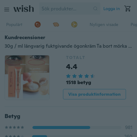
Logga in
Populärt
Nyligen visade
Pop
Kundrecensioner
30g / ml långvarig fuktgivande ögonkräm Ta bort mörka cirklar lindra ögonutmattning-ögonkräm
TOTALT
4.4
1518 betyg
Visa produktinformation
Betyg
981
260