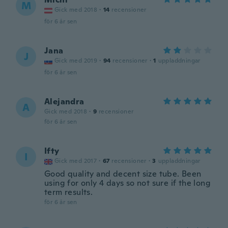
M
Gick med 2018
·
14
recensioner
för 6 år sen
Jana
J
Gick med 2019
·
94
recensioner
·
1
uppladdningar
för 6 år sen
Alejandra
A
Gick med 2018
·
9
recensioner
för 6 år sen
Ifty
I
Gick med 2017
·
67
recensioner
·
3
uppladdningar
Good quality and decent size tube. Been
using for only 4 days so not sure if the long
term results.
för 6 år sen