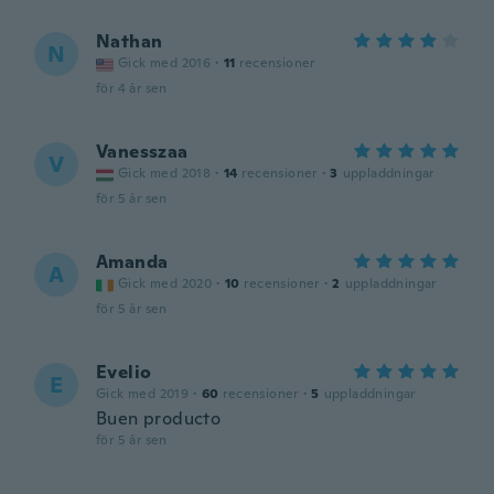
Nathan
N
Gick med 2016
·
11
recensioner
för 4 år sen
Vanesszaa
V
Gick med 2018
·
14
recensioner
·
3
uppladdningar
för 5 år sen
Amanda
A
Gick med 2020
·
10
recensioner
·
2
uppladdningar
för 5 år sen
Evelio
E
Gick med 2019
·
60
recensioner
·
5
uppladdningar
Buen producto
för 5 år sen