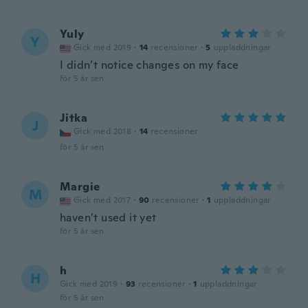
Yuly
Y
Gick med 2019
·
14
recensioner
·
5
uppladdningar
I didn’t notice changes on my face
för 5 år sen
Jitka
J
Gick med 2018
·
14
recensioner
för 5 år sen
Margie
M
Gick med 2017
·
90
recensioner
·
1
uppladdningar
haven’t used it yet
för 5 år sen
h
H
Gick med 2019
·
93
recensioner
·
1
uppladdningar
för 5 år sen