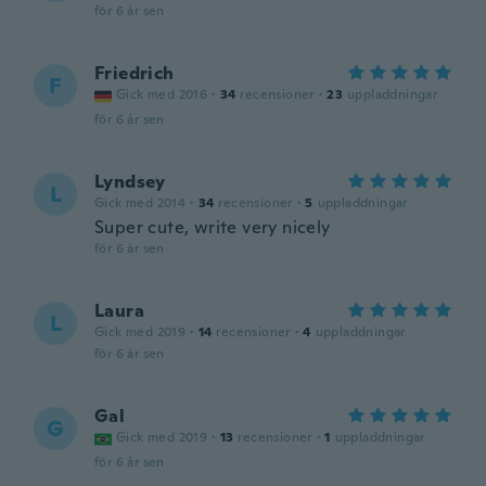
för 6 år sen
Friedrich
F
Gick med 2016
·
34
recensioner
·
23
uppladdningar
för 6 år sen
Lyndsey
L
Gick med 2014
·
34
recensioner
·
5
uppladdningar
Super cute, write very nicely
för 6 år sen
Laura
L
Gick med 2019
·
14
recensioner
·
4
uppladdningar
för 6 år sen
Gal
G
Gick med 2019
·
13
recensioner
·
1
uppladdningar
för 6 år sen