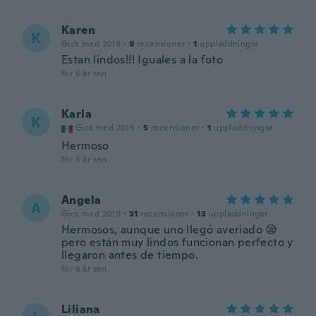
Karen
K
Gick med 2019
·
9
recensioner
·
1
uppladdningar
Estan lindos!!! Iguales a la foto
för 6 år sen
Karla
K
Gick med 2015
·
5
recensioner
·
1
uppladdningar
Hermoso
för 6 år sen
Angela
A
Gick med 2019
·
31
recensioner
·
13
uppladdningar
Hermosos, aunque uno llegó averiado 😪
pero están muy lindos funcionan perfecto y
llegaron antes de tiempo.
för 6 år sen
Liliana