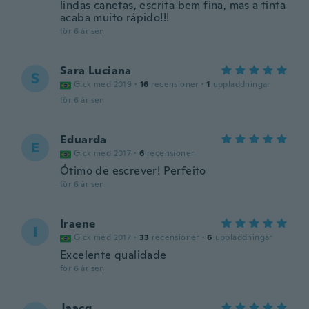
lindas canetas, escrita bem fina, mas a tinta
acaba muito rápido!!!
för 6 år sen
Sara Luciana
S
Gick med 2019
·
16
recensioner
·
1
uppladdningar
för 6 år sen
Eduarda
E
Gick med 2017
·
6
recensioner
Ótimo de escrever! Perfeito
för 6 år sen
Iraene
I
Gick med 2017
·
33
recensioner
·
6
uppladdningar
Excelente qualidade
för 6 år sen
Jaacq