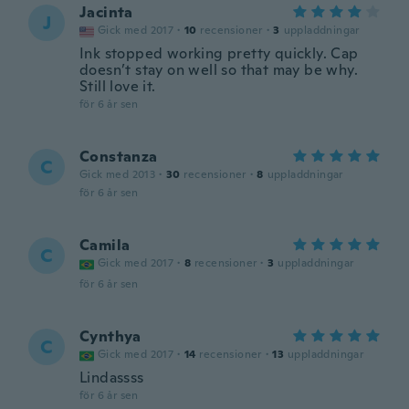
Jacinta
J
Gick med 2017
·
10
recensioner
·
3
uppladdningar
Ink stopped working pretty quickly. Cap
doesn’t stay on well so that may be why.
Still love it.
för 6 år sen
Constanza
C
Gick med 2013
·
30
recensioner
·
8
uppladdningar
för 6 år sen
Camila
C
Gick med 2017
·
8
recensioner
·
3
uppladdningar
för 6 år sen
Cynthya
C
Gick med 2017
·
14
recensioner
·
13
uppladdningar
Lindassss
för 6 år sen