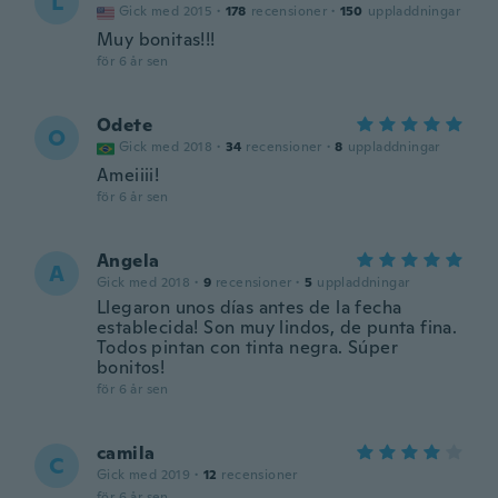
L
Gick med 2015
·
178
recensioner
·
150
uppladdningar
Muy bonitas!!!
för 6 år sen
Odete
O
Gick med 2018
·
34
recensioner
·
8
uppladdningar
Ameiiii!
för 6 år sen
Angela
A
Gick med 2018
·
9
recensioner
·
5
uppladdningar
Llegaron unos días antes de la fecha
establecida! Son muy lindos, de punta fina.
Todos pintan con tinta negra. Súper
bonitos!
för 6 år sen
camila
C
Gick med 2019
·
12
recensioner
för 6 år sen