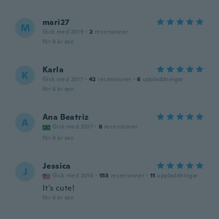
mari27
M
Gick med 2019
·
2
recensioner
för 6 år sen
Karla
K
Gick med 2017
·
42
recensioner
·
6
uppladdningar
för 6 år sen
Ana Beatriz
A
Gick med 2017
·
8
recensioner
för 6 år sen
Jessica
J
Gick med 2018
·
153
recensioner
·
11
uppladdningar
It’s cute!
för 6 år sen