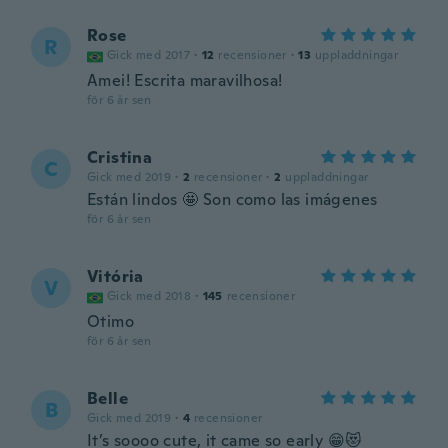
Rose
R
Gick med 2017
·
12
recensioner
·
13
uppladdningar
Amei! Escrita maravilhosa!
för 6 år sen
Cristina
C
Gick med 2019
·
2
recensioner
·
2
uppladdningar
Están lindos 🤩 Son como las imágenes
för 6 år sen
Vitória
V
Gick med 2018
·
145
recensioner
Otimo
för 6 år sen
Belle
B
Gick med 2019
·
4
recensioner
It’s soooo cute, it came so early 😁😻