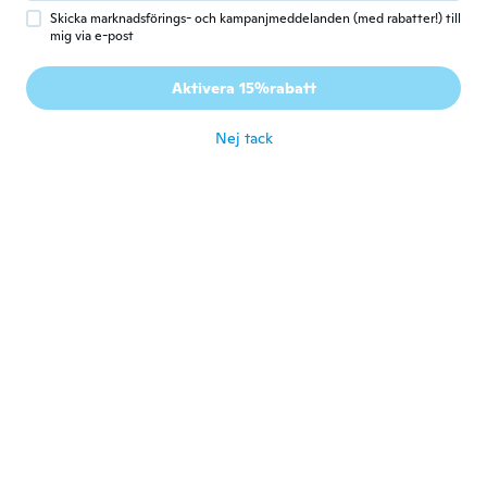
för 6 år sen
Skicka marknadsförings- och kampanjmeddelanden (med rabatter!) till
mig via e-post
Daniele
D
Aktivera 15%rabatt
Gick med 2015
·
25
recensioner
för 6 år sen
Nej tack
Magda
M
Gick med 2018
·
2
recensioner
10
för 6 år sen
Marisol
M
Gick med 2019
·
13
recensioner
Muy bonitos
för 6 år sen
Thalita
T
Gick med 2019
·
4
recensioner
·
2
uppladdningar