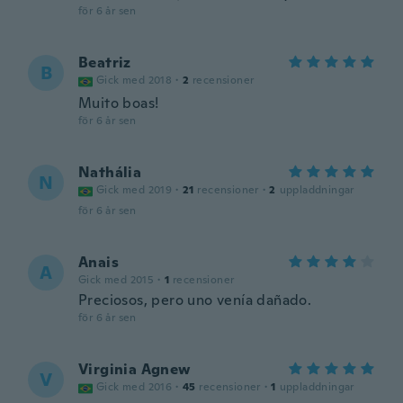
för 6 år sen
Beatriz
B
Gick med 2018
·
2
recensioner
Muito boas!
för 6 år sen
Nathália
N
Gick med 2019
·
21
recensioner
·
2
uppladdningar
för 6 år sen
Anais
A
Gick med 2015
·
1
recensioner
Preciosos, pero uno venía dañado.
för 6 år sen
Virginia Agnew
V
Gick med 2016
·
45
recensioner
·
1
uppladdningar