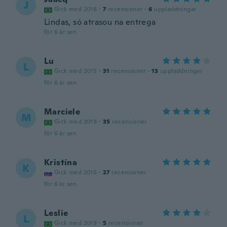
J
Gick med 2016
·
7
recensioner
·
6
uppladdningar
Lindas, só atrasou na entrega
för 6 år sen
Lu
L
Gick med 2015
·
31
recensioner
·
13
uppladdningar
för 6 år sen
Marciele
M
Gick med 2019
·
35
recensioner
för 6 år sen
Kristína
K
Gick med 2016
·
27
recensioner
för 6 år sen
Leslie
L
Gick med 2019
·
5
recensioner