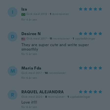
Iza
I
Gick med 2019
·
1
recensioner
för 4 år sen
Desiree N
D
Gick med 2017
·
11
recensioner
·
1
uppladdningar
They are super cute and write super
smoothly
för 5 år sen
Maria Fda
M
Gick med 2017
·
10
recensioner
för 6 år sen
RAQUEL ALEJANDRA
R
Gick med 2020
·
8
recensioner
·
1
uppladdningar
Love it!!!
för 6 år sen