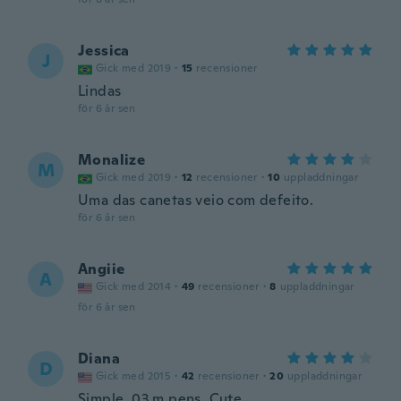
Jessica
J
Gick med 2019
·
15
recensioner
Lindas
för 6 år sen
Monalize
M
Gick med 2019
·
12
recensioner
·
10
uppladdningar
Uma das canetas veio com defeito.
för 6 år sen
Angiie
A
Gick med 2014
·
49
recensioner
·
8
uppladdningar
för 6 år sen
Diana
D
Gick med 2015
·
42
recensioner
·
20
uppladdningar
Simple .03 m pens. Cute