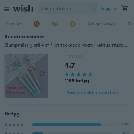
Logga in
Populärt
Nyligen visade
Pop
Kundrecensioner
Slumpmässig stil 4 st / lot tecknade växter kaktus student gel penna kiselgel skrivpennor brevpapper skolmaterial
TOTALT
4.7
1163 betyg
Visa produktinformation
Betyg
932
154