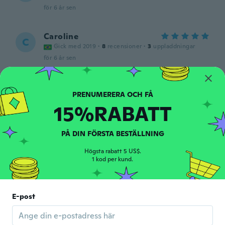
för 6 år sen
Caroline
C
Gick med 2019
·
8
recensioner
·
3
uppladdningar
för 6 år sen
AC
A
Gick med 2018
·
12
recensioner
15%RABATT
för 6 år sen
PÅ DIN FÖRSTA BESTÄLLNING
B
B
Gick med 2015
·
19
recensioner
Högsta rabatt 5 US$.
very cute
1 kod per kund.
för 6 år sen
Marília
E-post
M
Gick med 2019
·
14
recensioner
São muito fofas, todas funcionando