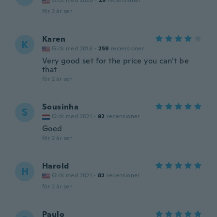
Gick med 2020
·
29
recensioner
för 2 år sen
Karen
K
Gick med 2018
·
259
recensioner
Very good set for the price you can’t be
that
för 2 år sen
Sousinha
S
Gick med 2021
·
92
recensioner
Goed
för 2 år sen
Harold
H
Gick med 2021
·
82
recensioner
för 2 år sen
Paulo