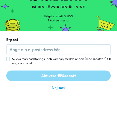
Alexandra-Séverine
A
PÅ DIN FÖRSTA BESTÄLLNING
Gick med 2016
·
243
recensioner
·
178
uppladdningar
Adorable pendentif porte bonheur chinois,
Högsta rabatt 5 US$.
très classe j'adore. Je recommande
1 kod per kund.
vivement ce produit. Merci
för 2 år sen
E-post
Gabriel
G
Gick med 2022
·
8
recensioner
för 2 år sen
Skicka marknadsförings- och kampanjmeddelanden (med rabatter!) till
mig via e-post
Darcie
D
Aktivera 15%rabatt
Gick med 2018
·
146
recensioner
·
1
uppladdningar
för 2 år sen
Nej tack
Ben
B
Gick med 2020
·
69
recensioner
·
9
uppladdningar
för 2 år sen