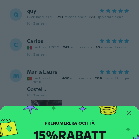
quy
Q
Gick med 2020
·
710
recensioner
·
651
uppladdningar
för 2 år sen
Carlos
C
Gick med 2019
·
242
recensioner
·
10
uppladdningar
för 2 år sen
Maria Laura
M
Gick med
·
467
recensioner
·
200
uppladdningar
2018
Gostei…
för 2 år sen
15%RABATT