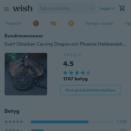
Logga in
Populärt
Nyligen visade
Pop
Kundrecensioner
Svart Obsidian Carving Dragon och Phoenix Halsbandshänge Obsidian Lucky Pendant
TOTALT
4.5
1707 betyg
Visa produktinformation
Betyg
1,199
251