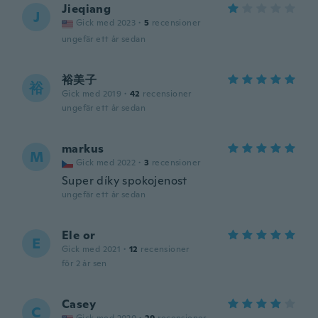
Jieqiang
J
Gick med 2023
·
5
recensioner
ungefär ett år sedan
裕美子
裕
Gick med 2019
·
42
recensioner
ungefär ett år sedan
markus
M
Gick med 2022
·
3
recensioner
Super díky spokojenost
ungefär ett år sedan
Ele or
E
Gick med 2021
·
12
recensioner
för 2 år sen
Casey
C