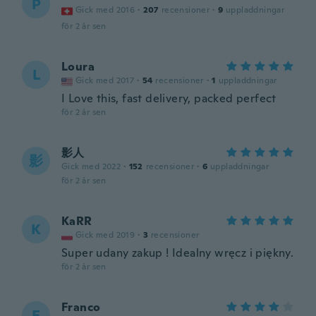
P
Gick med 2016
·
207
recensioner
·
9
uppladdningar
för 2 år sen
Loura
L
Gick med 2017
·
54
recensioner
·
1
uppladdningar
I Love this, fast delivery, packed perfect
för 2 år sen
影人
影
Gick med 2022
·
152
recensioner
·
6
uppladdningar
för 2 år sen
KaRR
K
Gick med 2019
·
3
recensioner
Super udany zakup ! Idealny wręcz i piękny.
för 2 år sen
Franco
F