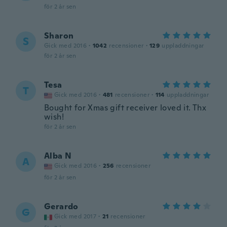
för 2 år sen
Sharon
S
Gick med 2016
·
1042
recensioner
·
129
uppladdningar
för 2 år sen
Tesa
T
Gick med 2016
·
481
recensioner
·
114
uppladdningar
Bought for Xmas gift receiver loved it. Thx
wish!
för 2 år sen
Alba N
A
Gick med 2016
·
256
recensioner
för 2 år sen
Gerardo
G
Gick med 2017
·
21
recensioner