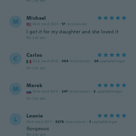
för 2 år sen
Michael
M
Gick med 2023
·
17
recensioner
I got it for my daughter and she loved it
för 2 år sen
Carlos
C
Gick med 2016
·
304
recensioner
·
39
uppladdningar
för 2 år sen
Marek
M
Gick med 2014
·
247
recensioner
·
2
uppladdningar
för 2 år sen
Leonie
L
Gick med 2017
·
3276
recensioner
·
1
uppladdningar
Gorgeous
för 2 år sen