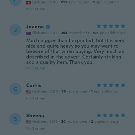
Gick med 2016
·
892
recensioner
·
1
uppladdningar
för 2 år sen
Joanne
J
Gick med 2017
·
293
recensioner
·
194
uppladdningar
Much bigger than I expected, but it is very
nice and quite heavy so you may want to
beware of that when buying. Very much as
described in the advert. Certainly striking
and a quality item. Thank you.
för 2 år sen
Curtis
C
Gick med 2020
·
36
recensioner
·
1
uppladdningar
för 2 år sen
Sheena
S
Gick med 2016
·
20
recensioner
·
2
uppladdningar
för 2 år sen