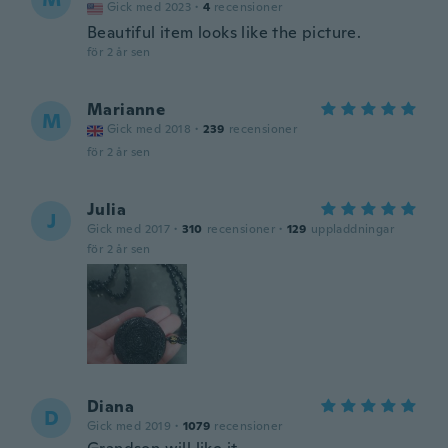
Gick med 2023
·
4
recensioner
Beautiful item looks like the picture.
för 2 år sen
Marianne
M
Gick med 2018
·
239
recensioner
för 2 år sen
Julia
J
Gick med 2017
·
310
recensioner
·
129
uppladdningar
för 2 år sen
Diana
D
Gick med 2019
·
1079
recensioner