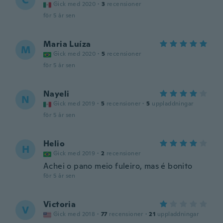
C
Gick med 2020
·
3
recensioner
för 5 år sen
Maria Luíza
M
Gick med 2020
·
5
recensioner
för 5 år sen
Nayeli
N
Gick med 2019
·
5
recensioner
·
5
uppladdningar
för 5 år sen
Helio
H
Gick med 2019
·
2
recensioner
Achei o pano meio fuleiro, mas é bonito
för 5 år sen
Victoria
V
Gick med 2018
·
77
recensioner
·
21
uppladdningar