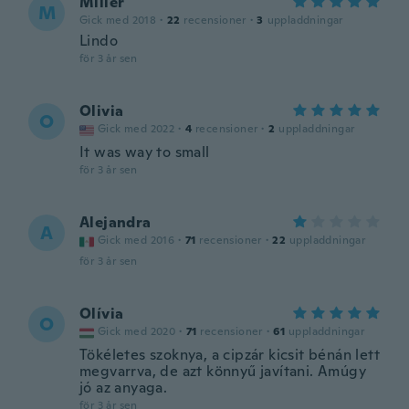
Miller
M
Gick med 2018
·
22
recensioner
·
3
uppladdningar
Lindo
för 3 år sen
Olivia
O
Gick med 2022
·
4
recensioner
·
2
uppladdningar
It was way to small
för 3 år sen
Alejandra
A
Gick med 2016
·
71
recensioner
·
22
uppladdningar
för 3 år sen
Olívia
O
Gick med 2020
·
71
recensioner
·
61
uppladdningar
Tökéletes szoknya, a cipzár kicsit bénán lett
megvarrva, de azt könnyű javítani. Amúgy
jó az anyaga.
för 3 år sen