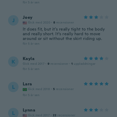
för 5 år sen
Joey
J
Gick med 2020
·
8
recensioner
It does fit, but it's really tight to the body
and really short. It's really hard to move
around or sit without the skirt riding up.
för 5 år sen
Kayla
K
Gick med 2017
·
9
recensioner
·
1
uppladdningar
för 5 år sen
Lara
L
Gick med 2018
·
5
recensioner
för 5 år sen
Lynna
L
Gick med 2017
·
22
recensioner