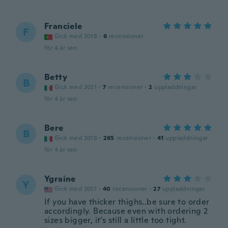
Franciele
F
Gick med 2018
·
6
recensioner
för 4 år sen
Betty
B
Gick med 2021
·
7
recensioner
·
2
uppladdningar
för 4 år sen
Bere
B
Gick med 2018
·
265
recensioner
·
41
uppladdningar
för 4 år sen
Ygraine
Y
Gick med 2017
·
40
recensioner
·
27
uppladdningar
If you have thicker thighs..be sure to order
accordingly. Because even with ordering 2
sizes bigger, it’s still a little too tight.