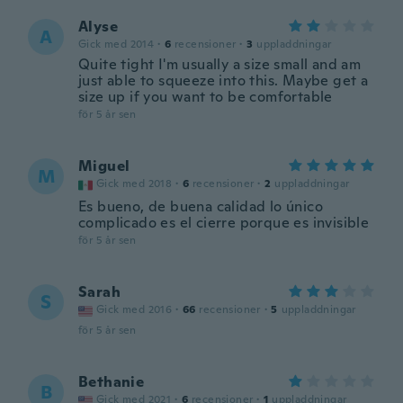
Alyse
A
Gick med 2014
·
6
recensioner
·
3
uppladdningar
Quite tight I'm usually a size small and am
just able to squeeze into this. Maybe get a
size up if you want to be comfortable
för 5 år sen
Miguel
M
Gick med 2018
·
6
recensioner
·
2
uppladdningar
Es bueno, de buena calidad lo único
complicado es el cierre porque es invisible
för 5 år sen
Sarah
S
Gick med 2016
·
66
recensioner
·
5
uppladdningar
för 5 år sen
Bethanie
B
Gick med 2021
·
6
recensioner
·
1
uppladdningar