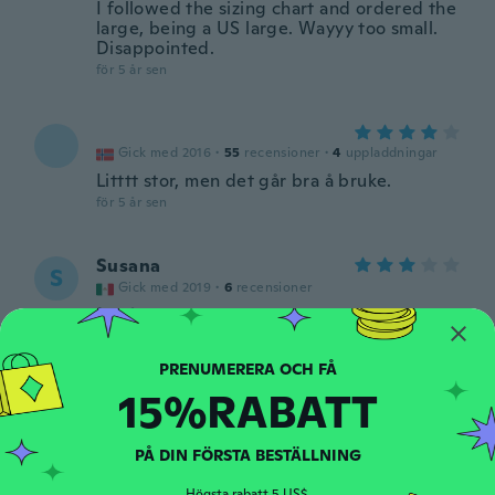
I followed the sizing chart and ordered the
large, being a US large. Wayyy too small.
Disappointed.
för 5 år sen
Gick med 2016
·
55
recensioner
·
4
uppladdningar
Litttt stor, men det går bra å bruke.
för 5 år sen
Susana
S
Gick med 2019
·
6
recensioner
för 5 år sen
Fernanda
F
15%RABATT
Gick med 2020
·
5
recensioner
·
1
uppladdningar
för 5 år sen
PÅ DIN FÖRSTA BESTÄLLNING
Silvana
Högsta rabatt 5 US$.