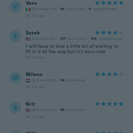
Vero
V
Gick med 2018
·
18
recensioner
·
5
uppladdningar
för 3 år sen
Sarah
S
Gick med 2015
·
217
recensioner
·
124
uppladdningar
I will have to lose a little bit of waiting to
fit in it all the way but it's very cute
för 3 år sen
Milena
M
Gick med 2016
·
34
recensioner
för 3 år sen
Brit
B
Gick med 2018
·
18
recensioner
för 3 år sen