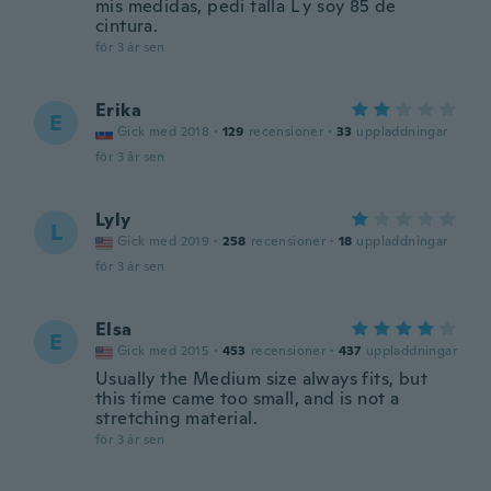
mis medidas, pedi talla L y soy 85 de
cintura.
för 3 år sen
Erika
E
Gick med 2018
·
129
recensioner
·
33
uppladdningar
för 3 år sen
Lyly
L
Gick med 2019
·
258
recensioner
·
18
uppladdningar
för 3 år sen
Elsa
E
Gick med 2015
·
453
recensioner
·
437
uppladdningar
Usually the Medium size always fits, but
this time came too small, and is not a
stretching material.
för 3 år sen