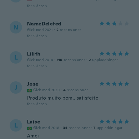
för 5 år sen
NameDeleted
N
Gick med 2021
·
2
recensioner
för 5 år sen
Lilith
L
Gick med 2018
·
110
recensioner
·
2
uppladdningar
för 5 år sen
Jose
J
Gick med 2020
·
4
recensioner
Produto muito bom...satisfeito
för 5 år sen
Laise
L
Gick med 2018
·
34
recensioner
·
7
uppladdningar
Amei