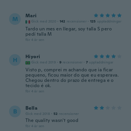
Mari
M
Gick med 2020
·
142
recensioner
·
125
uppladdningar
Tardo un mes en llegar, soy talla S pero
pedí talla M
för 4 år sen
Hiyori
H
Gick med 2019
·
9
recensioner
·
7
uppladdningar
Visto p, comprei m achando que ia ficar
pequeno, ficou maior do que eu esperava.
Chegou dentro do prazo de entrega e o
tecido é ok.
för 4 år sen
Bella
B
Gick med 2018
·
52
recensioner
The quality wasn't good
för 4 år sen