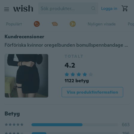
Logga in
Populärt
Nyligen visade
Pop
Kundrecensioner
Förföriska kvinnor oregelbunden bomullspennbandage kjol Mini Bodycon kort kjol
TOTALT
4.2
1122 betyg
Visa produktinformation
Betyg
663
196