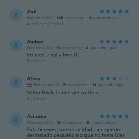
Zoë
Z
Gick med 2022
·
108
recensioner
·
1
uppladdningar
ungefär ett år sedan
Amber
A
Gick med 2016
·
11
recensioner
·
2
uppladdningar
Fit nice , really love it.
för 3 år sen
Alina
A
Gick med 2018
·
71
recensioner
·
12
uppladdningar
Süßer Röck, leider viel zu klein
för 3 år sen
Ariadna
A
Gick med 2018
·
13
recensioner
·
6
uppladdningar
Esta hermosa buena calidad , me quedo
demasiado pequeño porque no tome bien