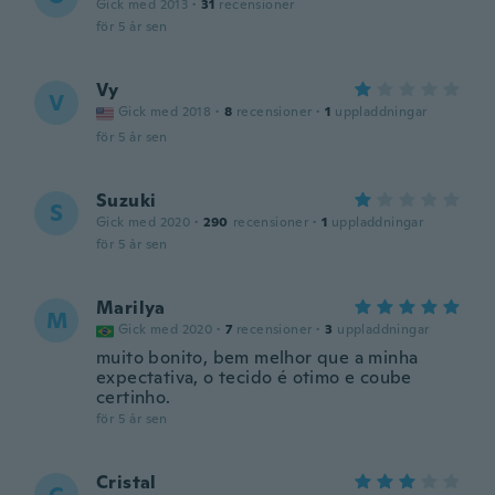
Gick med 2013
·
31
recensioner
för 5 år sen
Vy
V
Gick med 2018
·
8
recensioner
·
1
uppladdningar
för 5 år sen
Suzuki
S
Gick med 2020
·
290
recensioner
·
1
uppladdningar
för 5 år sen
Marilya
M
Gick med 2020
·
7
recensioner
·
3
uppladdningar
muito bonito, bem melhor que a minha
expectativa, o tecido é otimo e coube
certinho.
för 5 år sen
Cristal