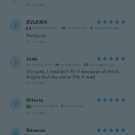
för 5 år sen
ZULEMA
Z
Gick med 2020
·
14
recensioner
·
2
uppladdningar
Perfecta
för 5 år sen
Jade
J
Gick med 2019
·
31
recensioner
·
27
uppladdningar
It’s cute, I couldn’t fit it because of thick
thighs but my niece fits it well
för 5 år sen
Vitoria
V
Gick med 2019
·
7
recensioner
för 5 år sen
Génesis
G