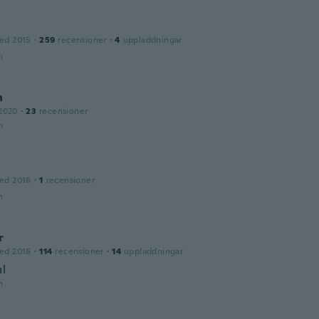
ed 2015
·
259
recensioner
·
4
uppladdningar
n
n
2020
·
23
recensioner
n
ed 2016
·
1
recensioner
n
r
ed 2016
·
114
recensioner
·
14
uppladdningar
ul
n