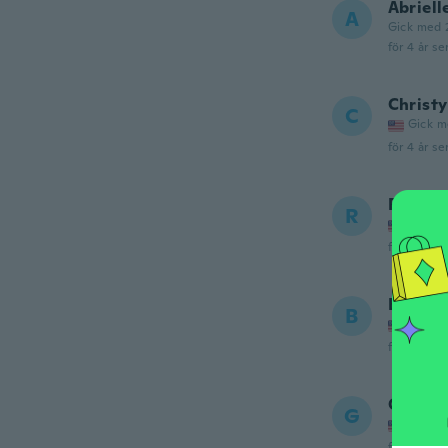
Abriell
A
Gick med 
för 4 år se
Christy
C
Gick m
för 4 år se
Robert
R
Gick m
för 4 år se
Bigda
B
Gick m
för 4 år se
Guadal
G
Gick m
för 5 år se