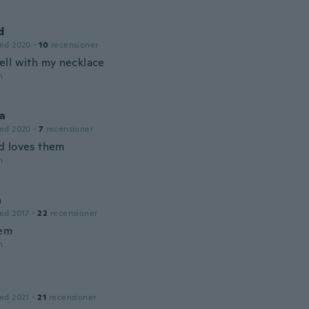
d
ed 2020
·
10
recensioner
ll with my necklace
n
a
ed 2020
·
7
recensioner
 loves them
n
a
ed 2017
·
22
recensioner
hem
n
ed 2021
·
21
recensioner