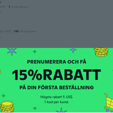
e
2017
·
1
recensioner
n
ed 2015
·
119
recensioner
n
ed 2017
·
122
recensioner
·
1
uppladdningar
n
15%RABATT
wg
ed 2020
·
1
recensioner
PÅ DIN FÖRSTA BESTÄLLNING
n
Högsta rabatt 5 US$.
upe
1 kod per kund.
ed 2017
·
130
recensioner
·
1
uppladdningar
n