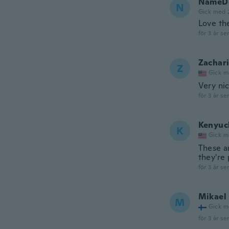
NameDe
N
Gick med 
Love t
för 3 år se
Zachar
Z
Gick m
Very nic
för 3 år se
Kenyuc
K
Gick m
These ar
they're
för 3 år se
Mikael
M
Gick m
för 3 år se