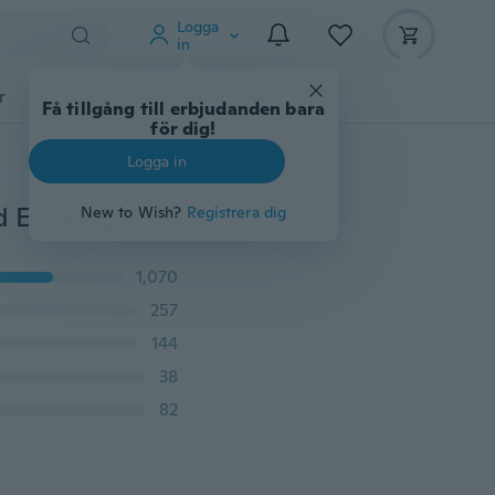
Logga
in
r
Djurtillbehör
Teknikprylar
Mer
Få tillgång till erbjudanden bara
för dig!
Logga in
2 CT Princess Cut Black Diamond 925 Silver Black Gold Ear Ring Studs Cool Män Kvinnor Örhängen
New to Wish?
Registrera dig
1,070
257
144
38
82