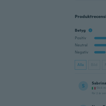
Produktrecens
Betyg
Positiv
Neutral
Negativ
Alla
Bild
Sabrin
S
Gick m
för 2 år se