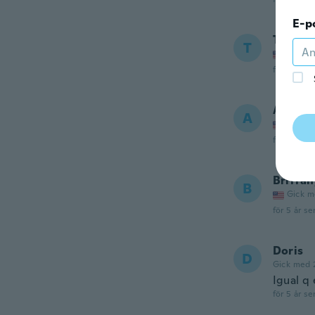
E-p
Tracy
T
Gick m
för 5 år se
Angel
A
Gick m
för 5 år se
Brittan
B
Gick m
för 5 år se
Doris
D
Gick med 
Igual q 
för 5 år se