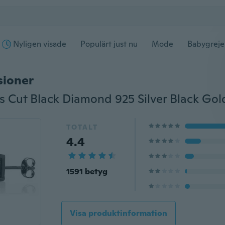
Nyligen visade
Populärt just nu
Mode
Babygreje
sioner
TOTALT
4.4
1591 betyg
Visa produktinformation