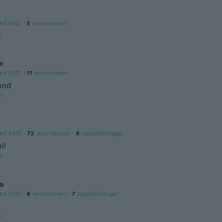
ed 2021
·
5
recensioner
n
e
ed 2017
·
11
recensioner
and
n
ed 2015
·
72
recensioner
·
8
uppladdningar
l!
n
o
ed 2017
·
6
recensioner
·
7
uppladdningar
n