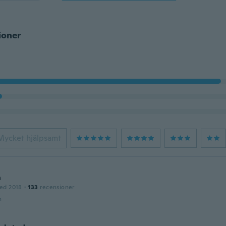
ioner
Mycket hjälpsamt
a
ed 2018
·
133
recensioner
n