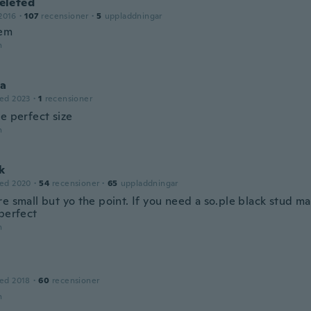
leted
2016
·
107
recensioner
·
5
uppladdningar
hem
n
ia
ed 2023
·
1
recensioner
e perfect size
n
k
ed 2020
·
54
recensioner
·
65
uppladdningar
e small but yo the point. If you need a so.ple black stud ma
 perfect
n
ed 2018
·
60
recensioner
n