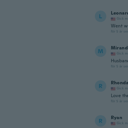
Leonar
L
Gick m
Went we
för 5 år se
Mirand
M
Gick m
Husband
för 5 år se
Rhond
R
Gick m
Love t
för 5 år se
Ryan
R
Gick m