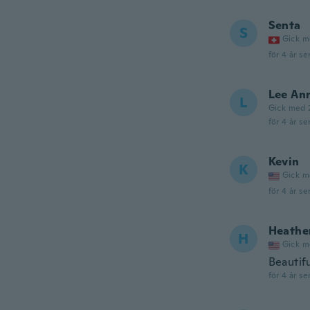
Senta
S
Gick m
för 4 år se
Lee An
L
Gick med 
för 4 år se
Kevin
K
Gick m
för 4 år se
Heathe
H
Gick m
Beautif
för 4 år se