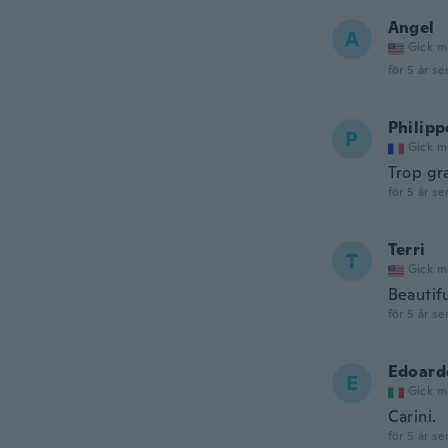
Angel
A
Gick m
för 5 år se
Philipp
P
Gick m
Trop gr
för 5 år se
Terri
T
Gick m
Beautifu
för 5 år se
Edoard
E
Gick m
Carini.
för 5 år se