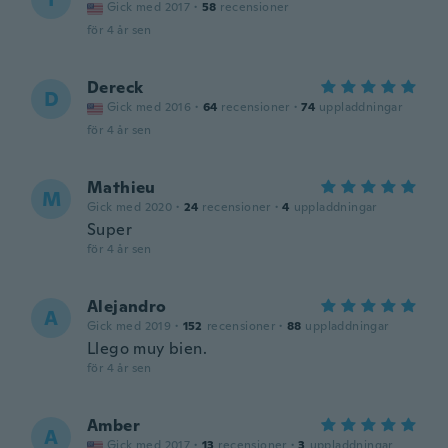
Gick med 2017
·
58
recensioner
för 4 år sen
Dereck
D
Gick med 2016
·
64
recensioner
·
74
uppladdningar
för 4 år sen
Mathieu
M
Gick med 2020
·
24
recensioner
·
4
uppladdningar
Super
för 4 år sen
Alejandro
A
Gick med 2019
·
152
recensioner
·
88
uppladdningar
Llego muy bien.
för 4 år sen
Amber
A
Gick med 2017
·
13
recensioner
·
3
uppladdningar