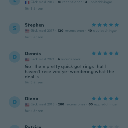
Gick med 2017
·
16
recensioner
·
4
uppladdningar
för 5 år sen
Stephen
S
Gick med 2017
·
120
recensioner
·
40
uppladdningar
för 5 år sen
Dennis
D
Gick med 2021
·
4
recensioner
Got them pretty quick got rings that I
haven't received yet wondering what the
deal is
för 5 år sen
Diana
D
Gick med 2018
·
280
recensioner
·
60
uppladdningar
för 5 år sen
Patrice