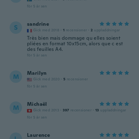
för 5 år sen
sandrine
S
Gick med 2018
·
1
recensioner
·
2
uppladdningar
Très bien mais dommage qu elles soient
pliées en format 10x15cm, alors que c est
des feuilles A4.
för 5 år sen
Marilyn
M
Gick med 2020
·
5
recensioner
för 5 år sen
Michaël
M
Gick med 2013
·
397
recensioner
·
13
uppladdningar
för 5 år sen
Laurence
L