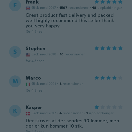
frank
F
Gick med 2017
·
1597
recensioner
·
48
uppladdningar
Great product fast delivery and packed
well highly recommend this seller thank
you very happy
för 4 år sen
Stephen
S
Gick med 2018
·
16
recensioner
för 4 år sen
Marco
M
Gick med 2021
·
8
recensioner
för 4 år sen
Kasper
K
Gick med 2017
·
4
recensioner
·
1
uppladdningar
Der skrives at der sendes 90 lommer, men
der er kun kommet 10 stk.
för 4 år sen