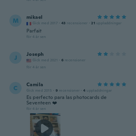
mikael
M
Gick med 2017
·
43
recensioner
·
21
uppladdningar
Parfait
för 4 år sen
Joseph
J
Gick med 2021
·
6
recensioner
för 4 år sen
Camila
C
Gick med 2015
·
9
recensioner
·
4
uppladdningar
Es perfecto para las photocards de
Seventeen ❤️
för 4 år sen