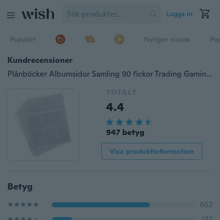
Logga in
Populärt
Nyligen visade
Pop
Kundrecensioner
Plånböcker Albumsidor Samling 90 fickor Trading Gaming Card Sleeves Storage
TOTALT
4.4
947 betyg
Visa produktinformation
Betyg
652
137