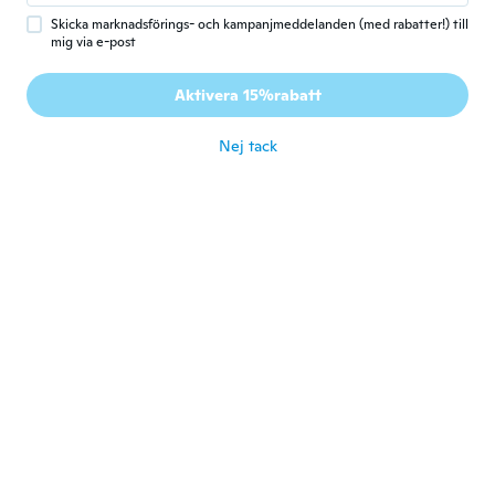
Skicka marknadsförings- och kampanjmeddelanden (med rabatter!) till
Aranda
A
mig via e-post
Gick med 2020
·
30
recensioner
·
3
uppladdningar
It was for my grandson he wanted some for
Aktivera 15%rabatt
his Pokémon cards
för 5 år sen
Nej tack
Jaycob
J
Gick med 2020
·
5
recensioner
för 5 år sen
francesco
F
Gick med 2018
·
82
recensioner
·
10
uppladdningar
Ottimi
för 5 år sen
Clément
C
Gick med 2018
·
38
recensioner
·
1
uppladdningar
Délais dépasser mais produit respecter au