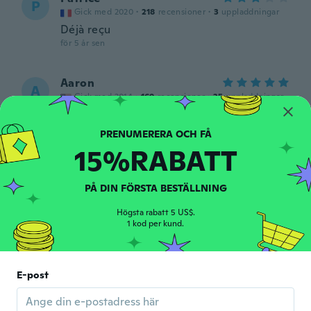
P
Gick med 2020
·
218
recensioner
·
3
uppladdningar
Déjà reçu
för 5 år sen
Aaron
A
Gick med 2014
·
169
recensioner
·
25
uppladdningar
Very nice
för 5 år sen
15%RABATT
Tyler
T
Gick med 2014
·
37
recensioner
PÅ DIN FÖRSTA BESTÄLLNING
för 5 år sen
Högsta rabatt 5 US$.
1 kod per kund.
marianne
M
Gick med 2015
·
76
recensioner
·
11
uppladdningar
PERFECT FOR POCKET SNAIL MAIL VALUE
E-post
FOR MONEY
för 5 år sen