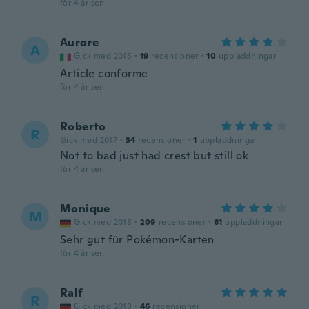
för 4 år sen
Aurore
A
Gick med 2015
·
19
recensioner
·
10
uppladdningar
Article conforme
för 4 år sen
Roberto
R
Gick med 2017
·
34
recensioner
·
1
uppladdningar
Not to bad just had crest but still ok
för 4 år sen
Monique
M
Gick med 2018
·
209
recensioner
·
61
uppladdningar
Sehr gut für Pokémon-Karten
för 4 år sen
Ralf
R
Gick med 2018
·
46
recensioner