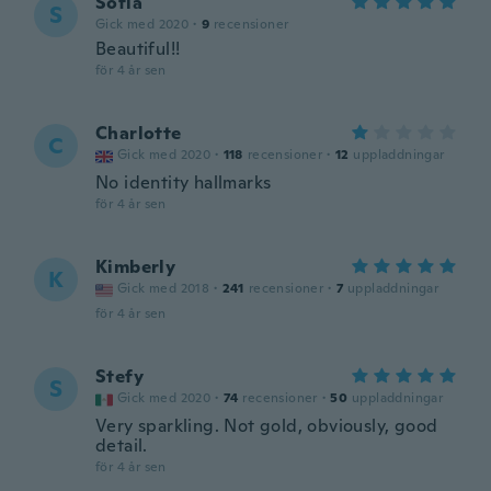
Sofia
S
Gick med 2020
·
9
recensioner
Beautiful!!
för 4 år sen
Charlotte
C
Gick med 2020
·
118
recensioner
·
12
uppladdningar
No identity hallmarks
för 4 år sen
Kimberly
K
Gick med 2018
·
241
recensioner
·
7
uppladdningar
för 4 år sen
Stefy
S
Gick med 2020
·
74
recensioner
·
50
uppladdningar
Very sparkling. Not gold, obviously, good
detail.
för 4 år sen