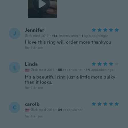
Jennifer
J
Gick med 2017
·
168
recensioner
·
1
uppladdningar
I love this ring will order more thankyou
för 4 år sen
Linda
L
Gick med 2015
·
55
recensioner
·
14
uppladdningar
It’s a beautiful ring just a little more bulky
than it looks.
för 4 år sen
carolb
C
Gick med 2018
·
34
recensioner
för 4 år sen