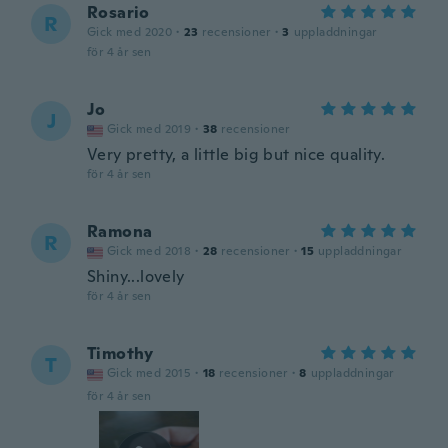
Rosario
R
Gick med 2020
·
23
recensioner
·
3
uppladdningar
för 4 år sen
Jo
J
Gick med 2019
·
38
recensioner
Very pretty, a little big but nice quality.
för 4 år sen
Ramona
R
Gick med 2018
·
28
recensioner
·
15
uppladdningar
Shiny...lovely
för 4 år sen
Timothy
T
Gick med 2015
·
18
recensioner
·
8
uppladdningar
för 4 år sen