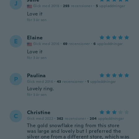
J
Gick med 2018
·
293
recensioner
·
5
uppladdningar
Love it
för 3 år sen
Elaine
E
Gick med 2016
·
69
recensioner
·
6
uppladdningar
Love it
för 3 år sen
Paulina
P
Gick med 2016
·
43
recensioner
·
1
uppladdningar
Lovely ring.
för 3 år sen
Christine
C
Gick med 2022
·
362
recensioner
·
204
uppladdningar
The gold snowflake ring from this store
was large and lovely but I preferred the
silver one from a different store, which was