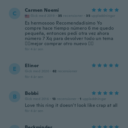
Carmen Noemí
C
Gick med 2019
·
35
recensioner
·
35
uppladdningar
Es hermosooo Recomendadisimo Yo
compre hace tiempo número 6 me quedo
pequeña, entonces pedí otra vez ahora
número 7 Xq para devolver todo un tema
🤦‍♀️mejor comprar otro nuevo 🤷‍♀️
för 4 år sen
Elinor
E
Gick med 2020
·
62
recensioner
för 4 år sen
Bobbi
B
Gick med 2016
·
13
recensioner
·
1
uppladdningar
Love this ring it doesn’t look like crap at all
för 4 år sen
Beckminder