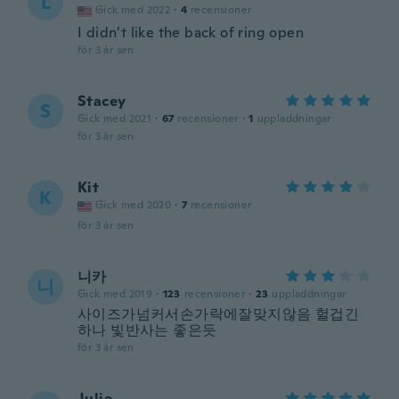
L
Gick med 2022
·
4
recensioner
I didn’t like the back of ring open
för 3 år sen
Stacey
S
Gick med 2021
·
67
recensioner
·
1
uppladdningar
för 3 år sen
Kit
K
Gick med 2020
·
7
recensioner
för 3 år sen
니카
니
Gick med 2019
·
123
recensioner
·
23
uppladdningar
사이즈가넘커서손가락에잘맞지않음 헐겁긴
하나 빛반사는 좋은듯
för 3 år sen
Julie