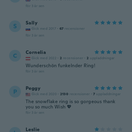
för 3 år sen
Sally
S
Gick med 2017
·
67
recensioner
för 3 år sen
Cornelia
C
Gick med 2022
·
2
recensioner
·
2
uppladdningar
Wunderschön funkelnder Ring!
för 3 år sen
Peggy
P
Gick med 2020
·
2130
recensioner
·
7
uppladdningar
The snowflake ring is so gorgeous thank
you so much Wish 💖
för 3 år sen
Leslie