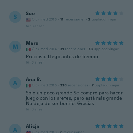
Sue
S
Gick med 2016
·
11
recensioner
·
2
uppladdningar
för 3 år sen
Maru
M
Gick med 2014
·
31
recensioner
·
18
uppladdningar
Precioso. Llegó antes de tiempo
för 3 år sen
Ana R.
A
Gick med 2016
·
228
recensioner
·
7
uppladdningar
Solo un poco grande Se compró para hacer
juego con los aretes, pero está más grande
No deja de ser bonito. Gracias
för 3 år sen
Alicja
A
Gick med 2018
·
6
recensioner