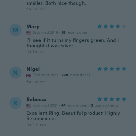
smaller. Both nice though.
för 3 år sen
Mary
M
Gick med 2019
·
18
recensioner
I'll see if it turns my fingers green. And I
thought it was silver.
för 3 år sen
Nigel
N
Gick med 2022
·
228
recensioner
för 3 år sen
Rebecca
R
Gick med 2021
·
44
recensioner
·
2
uppladdningar
Excellent Ring, Beautiful product. Highly
Recommend.
för 4 år sen