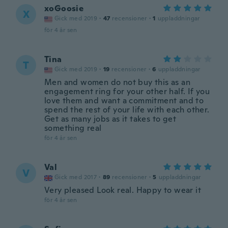
xoGoosie
X
Gick med 2019
·
47
recensioner
·
1
uppladdningar
för 4 år sen
Tina
T
Gick med 2019
·
19
recensioner
·
6
uppladdningar
Men and women do not buy this as an
engagement ring for your other half. If you
love them and want a commitment and to
spend the rest of your life with each other.
Get as many jobs as it takes to get
something real
för 4 år sen
Val
V
Gick med 2017
·
89
recensioner
·
5
uppladdningar
Very pleased Look real. Happy to wear it
för 4 år sen