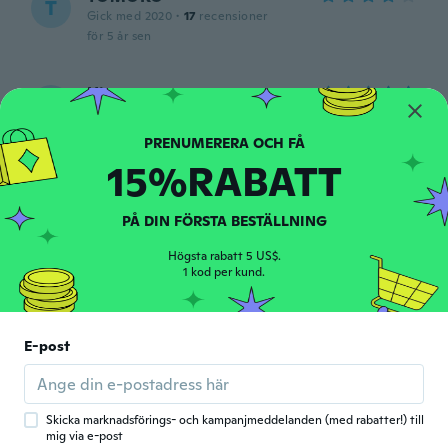
T
Gick med 2020
·
17
recensioner
för 5 år sen
Hisa
H
Gick med 2021
·
1
recensioner
とても豪華でキラキラして素敵！ サイズも
ピッタリです。
15%RABATT
för 5 år sen
PÅ DIN FÖRSTA BESTÄLLNING
Adam
A
Gick med 2012
·
62
recensioner
·
3
uppladdningar
Högsta rabatt 5 US$.
Looks nice.
1 kod per kund.
för 5 år sen
E-post
Sherry
S
Gick med 2018
·
48
recensioner
It's very pretty but to big for my hands
för 5 år sen
Skicka marknadsförings- och kampanjmeddelanden (med rabatter!) till
mig via e-post