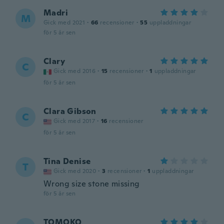
Madri
M
Gick med 2021
·
66
recensioner
·
55
uppladdningar
för 5 år sen
Clary
C
Gick med 2016
·
15
recensioner
·
1
uppladdningar
för 5 år sen
Clara Gibson
C
Gick med 2017
·
16
recensioner
för 5 år sen
Tina Denise
T
Gick med 2020
·
3
recensioner
·
1
uppladdningar
Wrong size stone missing
för 5 år sen
TOMOKO