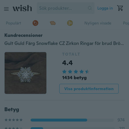
Logga in
Populärt
Nyligen visade
Pop
Kundrecensioner
Gult Guld Färg Snowflake CZ Zirkon Ringar för brud Bröllop Förlovning Silver Färg Julklappar Dam Smycken
TOTALT
4.4
1434 betyg
Visa produktinformation
Betyg
974
211