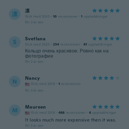
凛
凛
Gick med 2020
·
10
recensioner
·
1
uppladdningar
för 2 år sen
Svetlana
S
Gick med 2020
·
254
recensioner
·
81
uppladdningar
Кольцо очень красивое. Ровно как на
фотографии
för 2 år sen
Nancy
N
Gick med 2019
·
1
recensioner
för 3 år sen
Maureen
M
Gick med 2018
·
488
recensioner
·
6
uppladdningar
It looks much more expensive then it was.
för 3 år sen