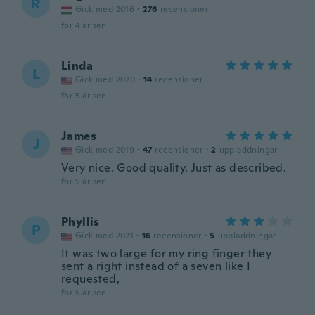
R
Gick med 2016
·
276
recensioner
för 4 år sen
Linda
L
Gick med 2020
·
14
recensioner
för 5 år sen
James
J
Gick med 2019
·
47
recensioner
·
2
uppladdningar
Very nice. Good quality. Just as described.
för 5 år sen
Phyllis
P
Gick med 2021
·
16
recensioner
·
5
uppladdningar
It was two large for my ring finger they
sent a right instead of a seven like I
requested,
för 5 år sen