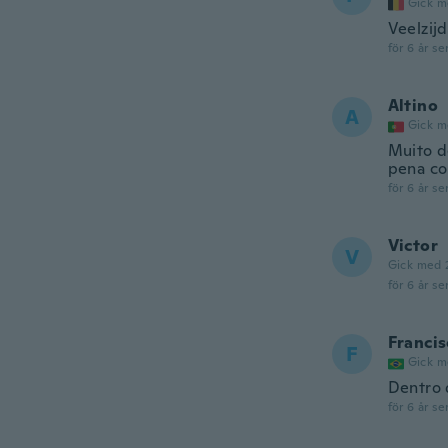
Gick m
Veelzij
för 6 år se
Altino
A
Gick m
Muito d
pena co
för 6 år se
Victor
V
Gick med 
för 6 år se
Francis
F
Gick m
Dentro 
för 6 år se