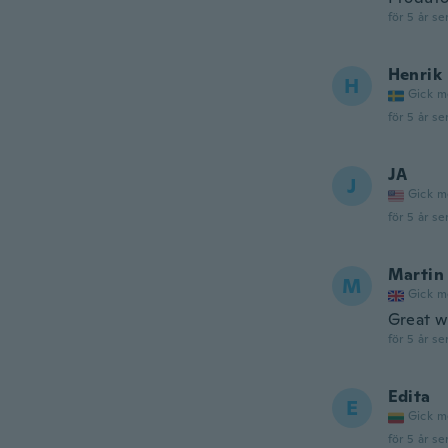
för 5 år se
Henrik
H
Gick m
för 5 år se
JA
J
Gick m
för 5 år se
Martin
M
Gick m
Great w
för 5 år se
Edita
E
Gick m
för 5 år se