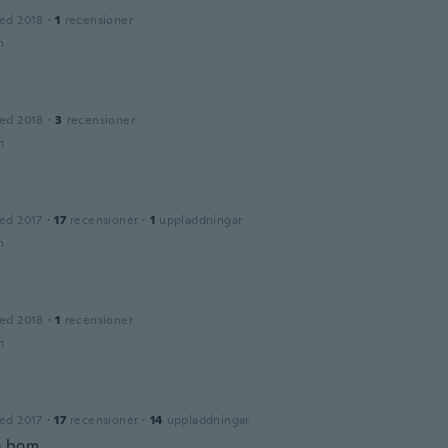
ed 2018
·
1
recensioner
n
ed 2018
·
3
recensioner
n
ed 2017
·
17
recensioner
·
1
uppladdningar
n
ed 2018
·
1
recensioner
n
y
ed 2017
·
17
recensioner
·
14
uppladdningar
o bom