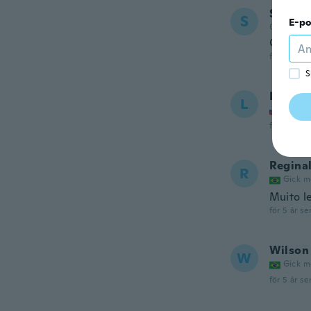
Stepha
S
E-po
Gick med 
Great p
för 5 år se
S
Livia
L
Gick m
för 5 år se
Regina
R
Gick m
Muito l
för 5 år se
Wilson 
W
Gick m
för 5 år se