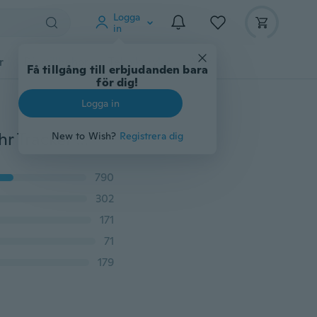
Logga
in
r
Djurtillbehör
Teknikprylar
Mer
Få tillgång till erbjudanden bara
för dig!
Logga in
2019 Y1 Bluetooth Smart Watch Fitness Intelligente Uhr Tracker Fjärrkontroll vattentät telefon Armbandsur SIM TF för Andriod
New to Wish?
Registrera dig
790
302
171
71
179