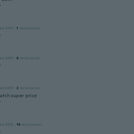
n
ed 2016
·
1
recensioner
n
ed 2016
·
8
recensioner
n
ed 2019
·
2
recensioner
atch super price
n
ed 2018
·
16
recensioner
n