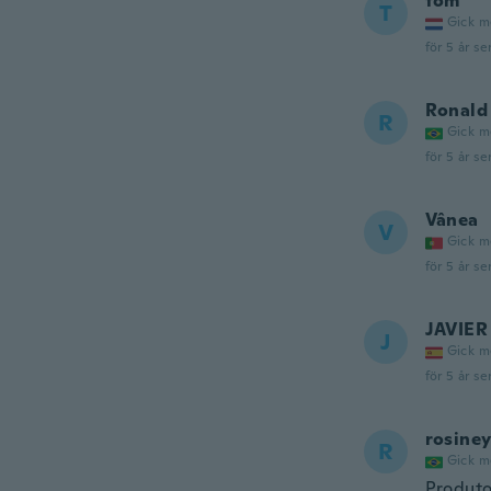
tom
T
Gick m
för 5 år se
Ronald
R
Gick m
för 5 år se
Vânea
V
Gick m
för 5 år se
JAVIER
J
Gick m
för 5 år se
rosine
R
Gick m
Produt