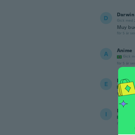
Darwin
D
Gick med 
Muy bue
för 5 år se
Anime
A
Gick m
för 5 år se
Eduard
E
Gick m
för 5 år se
Ibrahi
I
Gick m
för 5 år se