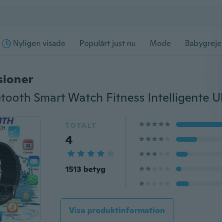
Nyligen visade
Populärt just nu
Mode
Babygreje
sioner
TOTALT
4
1513 betyg
Visa produktinformation