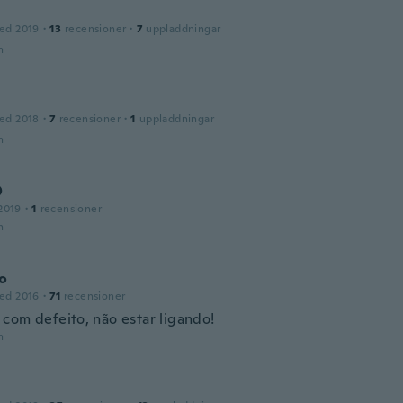
ed 2019
·
13
recensioner
·
7
uppladdningar
n
ed 2018
·
7
recensioner
·
1
uppladdningar
n
O
2019
·
1
recensioner
n
to
ed 2016
·
71
recensioner
com defeito, não estar ligando!
n