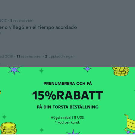
2017
·
1
recensioner
no y llegó en el tiempo acordado
n
ed 2018
·
11
recensioner
·
2
uppladdningar
n
o
ed 2018
·
5
recensioner
·
2
uppladdningar
15%RABATT
n
PÅ DIN FÖRSTA BESTÄLLNING
ma
ed 2018
·
51
recensioner
·
33
uppladdningar
Högsta rabatt 5 US$.
1 kod per kund.
n