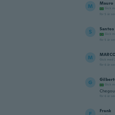
Mauro
M
Gick m
för 5 år se
Santos
S
Gick m
för 5 år se
MARC
M
Gick med 
för 6 år se
Gilber
G
Gick m
Chegou 
för 6 år se
Frank
F