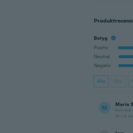
Produktrecens
Betyg
Positiv
Neutral
Negativ
Alla
Bild
Maria 
M
Gick med 
för 2 år se