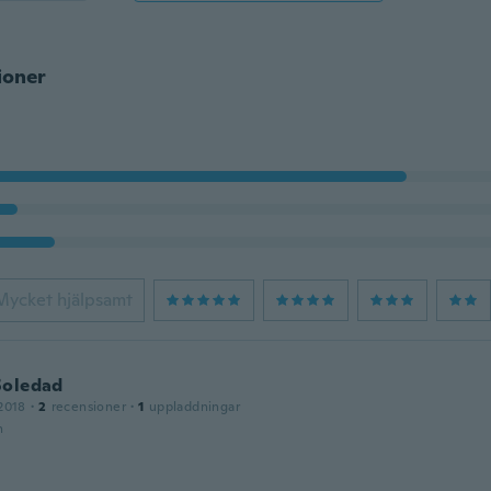
ioner
Mycket hjälpsamt
Soledad
2018
·
2
recensioner
·
1
uppladdningar
n