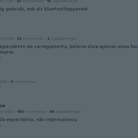
ed 2018
·
37
recensioner
·
13
uppladdningar
dig gebruik, ook als bluetoothapparaat
n
ed 2018
·
22
recensioner
·
2
uppladdningar
ependente de carregamento, bateria dura apenas umas hora
mprar.
n
2016
·
4
recensioner
n
co
ed 2020
·
103
recensioner
·
93
uppladdningar
da expectativa, não impressionou
n