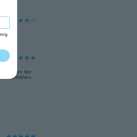
 mig
uben wegen der
as rausstehen.