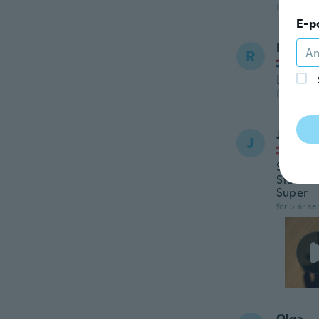
för 5 år se
E-p
Rens
R
Gick m
Lekker 
för 5 år se
Julian
J
Gick m
Super ei
Stärke 
Super
för 5 år se
Olga