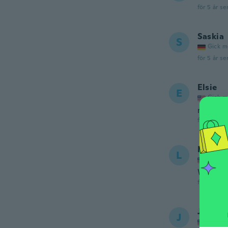
för 5 år se
Saskia
S
Gick m
för 5 år se
Elsie
E
Gick m
no me p
för 5 år se
Lisa
L
Gick m
Works a
för 5 år se
Janet
J
Gick m