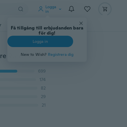
Logga
in
r
Djurtillbehör
Teknikprylar
Mer
Få tillgång till erbjudanden bara
för dig!
Logga in
2x För tandkräm Skokräm Hemtömningsrör Rörpressare Rörrulle Rörpressverktyg Tubenquetscher Tubenaufroller
New to Wish?
Registrera dig
699
174
82
29
21