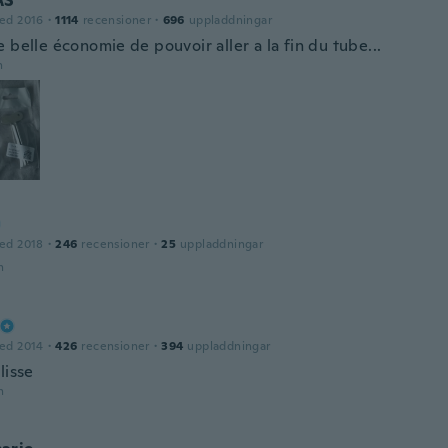
AS
ed 2016
·
1114
recensioner
·
696
uppladdningar
 belle économie de pouvoir aller a la fin du tube...
n
ed 2018
·
246
recensioner
·
25
uppladdningar
n
ed 2014
·
426
recensioner
·
394
uppladdningar
lisse
n