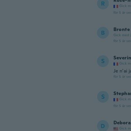
Rose-m
R
Gick m
för 5 år se
Bronte
B
Gick med 
för 5 år se
Severi
S
Gick m
Je n’ai 
för 5 år se
Stepha
S
Gick m
för 5 år se
Debora
D
Gick m