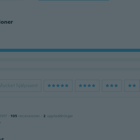
ioner
Mycket hjälpsamt
2017
·
105
recensioner
·
2
uppladdningar
n