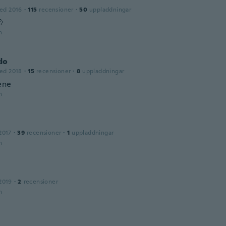
ed 2016
·
115
recensioner
·
50
uppladdningar

n
do
ed 2018
·
15
recensioner
·
8
uppladdningar
ene
n
2017
·
39
recensioner
·
1
uppladdningar
n
2019
·
2
recensioner
n