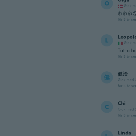
O
Gick m
👍👍👍
för 5 år se
Leopol
L
Gick m
Tutto b
för 5 år se
健治
健
Gick med 
för 5 år se
Chi
C
Gick med 
för 5 år se
Linda