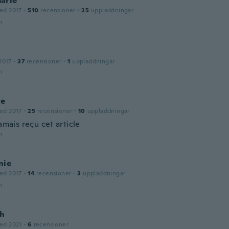
arie
ed 2017
·
510
recensioner
·
25
uppladdningar
n
2017
·
37
recensioner
·
1
uppladdningar
n
ne
ed 2017
·
25
recensioner
·
10
uppladdningar
jamais reçu cet article
n
nie
ed 2017
·
14
recensioner
·
3
uppladdningar
n
h
ed 2021
·
6
recensioner