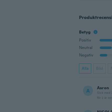
Produktrecens
Betyg
Positiv
Neutral
Negativ
Alla
Bild
Aaron
A
Gick med 
för 2 år se