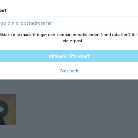
n
ost
ed 2017
·
150
recensioner
·
3
uppladdningar
handig
Skicka marknadsförings- och kampanjmeddelanden (med rabatter!) till
via e-post
n
Aktivera 15%rabatt
ed 2020
·
17
recensioner
·
19
uppladdningar
Nej tack
nfach und holt alles aus den Tuben!!!! Geht für fast alle T
und dem Schlitz auf der Seite, da kann eine breite Tube etw
n