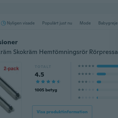
Nyligen visade
Populärt just nu
Mode
Babygreje
sioner
TOTALT
4.5
1005 betyg
Visa produktinformation