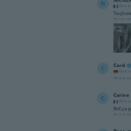
NICOL
N
Gick m
Toujtune
för 2 år se
Cord
C
Gick m
för 4 år se
Carine
C
Gick m
Bof,ça g
för 4 år se