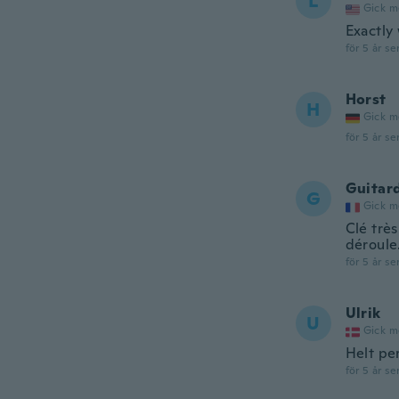
L
Gick m
Exactly
för 5 år se
Horst
H
Gick m
för 5 år se
Guitar
G
Gick m
Clé très
déroule
för 5 år se
Ulrik
U
Gick m
Helt per
för 5 år se