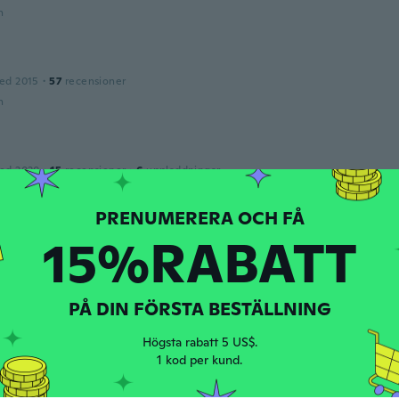
n
ed 2015
·
57
recensioner
n
ed 2020
·
15
recensioner
·
6
uppladdningar
aresio muy efectivo
n
15%RABATT
ed 2016
·
20
recensioner
·
2
uppladdningar
s expected
PÅ DIN FÖRSTA BESTÄLLNING
n
Högsta rabatt 5 US$.
1 kod per kund.
ed 2019
·
26
recensioner