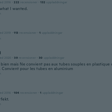
ed 2016
·
222
recensioner
·
132
uppladdningar
 what I wanted.
n
ed 2019
·
113
recensioner
·
1
uppladdningar
n
d
ed 2020
·
39
recensioner
·
30
uppladdningar
 bien mais Ne convient pas aux tubes souples en plastique c
. Convient pour les tubes en aluminium
n
ed 2016
·
104
recensioner
·
1
uppladdningar
fekt.
n