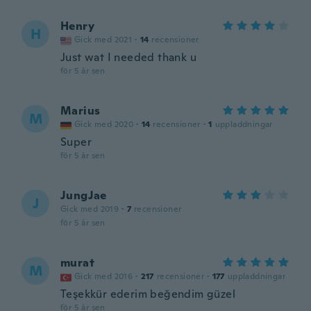
Henry
H
Gick med 2021
·
14
recensioner
Just wat I needed thank u
för 5 år sen
Marius
M
Gick med 2020
·
14
recensioner
·
1
uppladdningar
Super
för 5 år sen
JungJae
J
Gick med 2019
·
7
recensioner
för 5 år sen
murat
M
Gick med 2016
·
217
recensioner
·
177
uppladdningar
Teşekkür ederim beğendim güzel
för 5 år sen