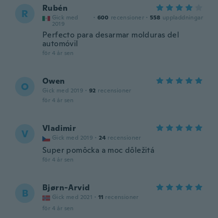
Rubén
R
Gick med
·
600
recensioner
·
558
uppladdningar
2019
Perfecto para desarmar molduras del
automóvil
för 4 år sen
Owen
O
Gick med 2019
·
92
recensioner
för 4 år sen
Vladimir
V
Gick med 2019
·
24
recensioner
Super pomôcka a moc dôležitá
för 4 år sen
Bjørn-Arvid
B
Gick med 2021
·
11
recensioner
för 4 år sen