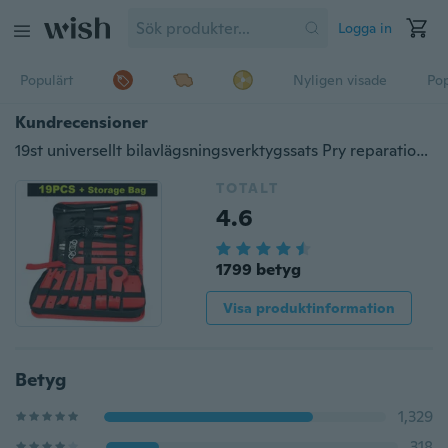
Logga in
Populärt
Nyligen visade
Pop
Kundrecensioner
19st universellt bilavlägsningsverktygssats Pry reparationssats Auto klädsel fästelement Verktyg Clip Set med förvaringspåse för bilradiopanel Interiör dörrklämma borttagning
TOTALT
4.6
1799 betyg
Visa produktinformation
Betyg
1,329
318