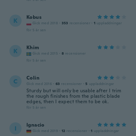
Kobus
K
Gick med 2018
·
353
recensioner
·
1
uppladdningar
för 5 år sen
Khim
K
Gick med 2015
·
8
recensioner
för 5 år sen
Colin
C
Gick med 2016
·
63
recensioner
·
5
uppladdningar
Sturdy but will only be usable after I trim
the rough finishes from the plastic blade
edges, then I expect them to be ok.
för 5 år sen
Ignacio
I
Gick med 2019
·
12
recensioner
·
1
uppladdningar