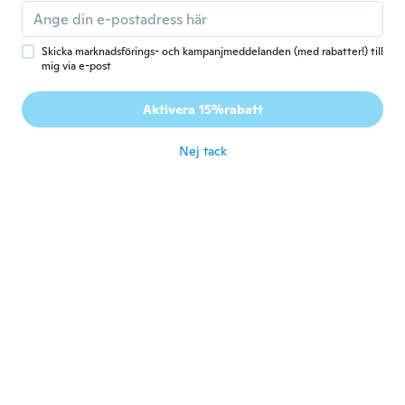
Robert
R
Gick med 2018
·
187
recensioner
·
6
uppladdningar
för 5 år sen
Skicka marknadsförings- och kampanjmeddelanden (med rabatter!) till
mig via e-post
Shawn
S
Aktivera 15%rabatt
Gick med 2016
·
148
recensioner
för 5 år sen
Nej tack
Ralf
R
Gick med 2015
·
2
recensioner
för 5 år sen
Janos
J
Gick med 2016
·
2
recensioner
för 5 år sen
Віталі
В
Gick med 2020
·
5
recensioner