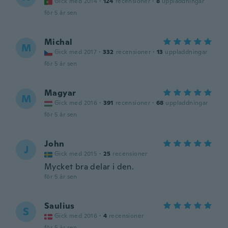
Gick med 2014
·
124
recensioner
·
8
uppladdningar
för 5 år sen
Michal
M
Gick med 2017
·
332
recensioner
·
13
uppladdningar
för 5 år sen
Magyar
M
Gick med 2016
·
391
recensioner
·
68
uppladdningar
för 5 år sen
John
J
Gick med 2015
·
25
recensioner
Mycket bra delar i den.
för 5 år sen
Saulius
S
Gick med 2016
·
4
recensioner
för 5 år sen