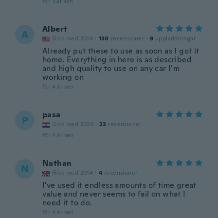
för 3 år sen
Albert
A
Gick med 2016
·
130
recensioner
·
9
uppladdningar
Already put these to use as soon as I got it
home. Everything in here is as described
and high quality to use on any car I’m
working on
för 4 år sen
pasa
P
Gick med 2020
·
23
recensioner
för 4 år sen
Nathan
N
Gick med 2014
·
4
recensioner
I've used it endless amounts of time great
value and never seems to fail on what I
need it to do.
för 4 år sen