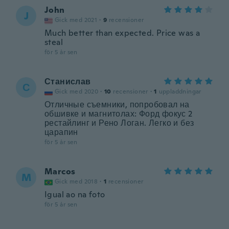
John
J
Gick med 2021
·
9
recensioner
Much better than expected. Price was a
steal
för 5 år sen
Станислав
С
Gick med 2020
·
10
recensioner
·
1
uppladdningar
Отличные съемники, попробовал на
обшивке и магнитолах: Форд фокус 2
рестайлинг и Рено Логан. Легко и без
царапин
för 5 år sen
Marcos
M
Gick med 2018
·
1
recensioner
Igual ao na foto
för 5 år sen