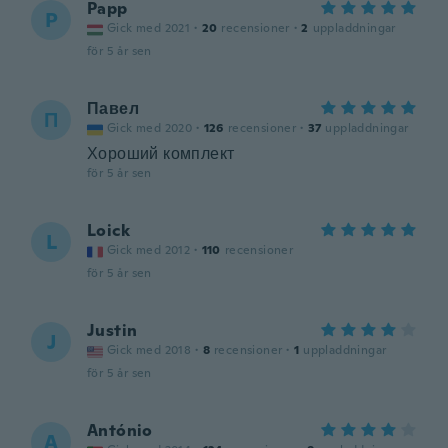
Papp
P
Gick med 2021
·
20
recensioner
·
2
uppladdningar
för 5 år sen
Павел
П
Gick med 2020
·
126
recensioner
·
37
uppladdningar
Хороший комплект
för 5 år sen
Loick
L
Gick med 2012
·
110
recensioner
för 5 år sen
Justin
J
Gick med 2018
·
8
recensioner
·
1
uppladdningar
för 5 år sen
António
A