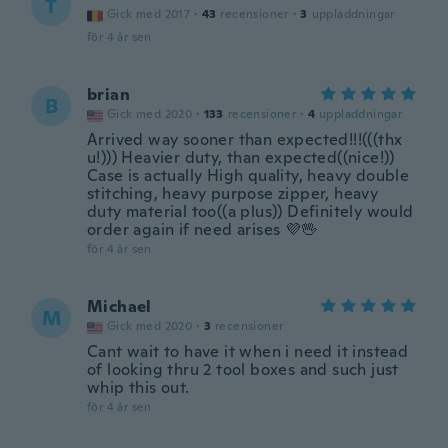
T
Gick med 2017
·
43
recensioner
·
3
uppladdningar
för 4 år sen
brian
B
Gick med 2020
·
133
recensioner
·
4
uppladdningar
Arrived way sooner than expected!!!(((thx
u!))) Heavier duty, than expected((nice!))
Case is actually High quality, heavy double
stitching, heavy purpose zipper, heavy
duty material too((a plus)) Definitely would
order again if need arises 💜🖖
för 4 år sen
Michael
M
Gick med 2020
·
3
recensioner
Cant wait to have it when i need it instead
of looking thru 2 tool boxes and such just
whip this out.
för 4 år sen