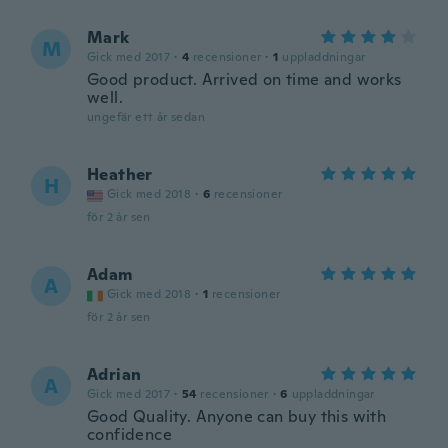
Mark
M
Gick med 2017
·
4
recensioner
·
1
uppladdningar
Good product. Arrived on time and works
well.
ungefär ett år sedan
Heather
H
Gick med 2018
·
6
recensioner
för 2 år sen
Adam
A
Gick med 2018
·
1
recensioner
för 2 år sen
Adrian
A
Gick med 2017
·
54
recensioner
·
6
uppladdningar
Good Quality. Anyone can buy this with
confidence