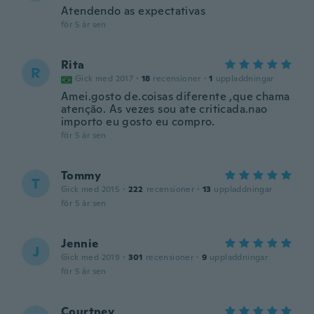
Atendendo as expectativas
för 5 år sen
Rita
R
Gick med 2017
·
18
recensioner
·
1
uppladdningar
Amei.gosto de.coisas diferente ,que chama
atenção. As vezes sou ate criticada.nao
importo eu gosto eu compro.
för 5 år sen
Tommy
T
Gick med 2015
·
222
recensioner
·
13
uppladdningar
för 5 år sen
Jennie
J
Gick med 2019
·
301
recensioner
·
9
uppladdningar
för 5 år sen
Courtney