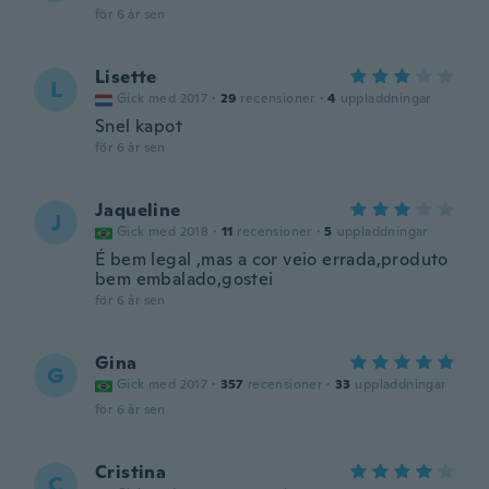
för 6 år sen
Lisette
L
Gick med 2017
·
29
recensioner
·
4
uppladdningar
Snel kapot
för 6 år sen
Jaqueline
J
Gick med 2018
·
11
recensioner
·
5
uppladdningar
É bem legal ,mas a cor veio errada,produto
bem embalado,gostei
för 6 år sen
Gina
G
Gick med 2017
·
357
recensioner
·
33
uppladdningar
för 6 år sen
Cristina
C