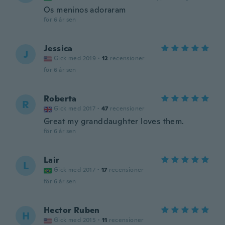
Os meninos adoraram
för 6 år sen
Jessica
J
Gick med 2019
·
12
recensioner
för 6 år sen
Roberta
R
Gick med 2017
·
47
recensioner
Great my granddaughter loves them.
för 6 år sen
Lair
L
Gick med 2017
·
17
recensioner
för 6 år sen
Hector Ruben
H
Gick med 2015
·
11
recensioner