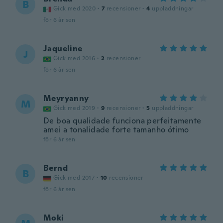
B
Gick med 2020
·
7
recensioner
·
4
uppladdningar
för 6 år sen
Jaqueline
J
Gick med 2016
·
2
recensioner
för 6 år sen
Meyryanny
M
Gick med 2019
·
9
recensioner
·
5
uppladdningar
De boa qualidade funciona perfeitamente
amei a tonalidade forte tamanho ótimo
för 6 år sen
Bernd
B
Gick med 2017
·
10
recensioner
för 6 år sen
Moki