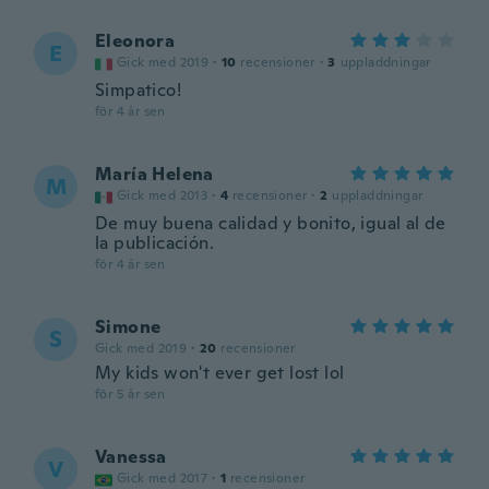
Eleonora
E
Gick med 2019
·
10
recensioner
·
3
uppladdningar
Simpatico!
för 4 år sen
María Helena
M
Gick med 2013
·
4
recensioner
·
2
uppladdningar
De muy buena calidad y bonito, igual al de
la publicación.
för 4 år sen
Simone
S
Gick med 2019
·
20
recensioner
My kids won't ever get lost lol
för 5 år sen
Vanessa
V
Gick med 2017
·
1
recensioner