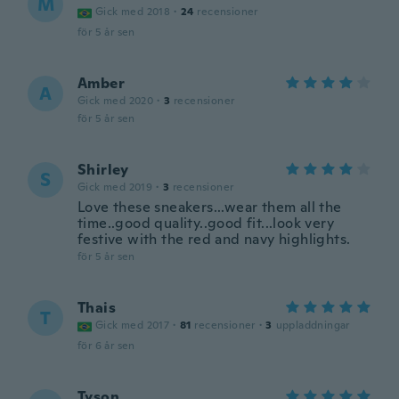
M
Gick med 2018
·
24
recensioner
för 5 år sen
Amber
A
Gick med 2020
·
3
recensioner
för 5 år sen
Shirley
S
Gick med 2019
·
3
recensioner
Love these sneakers...wear them all the
time..good quality..good fit...look very
festive with the red and navy highlights.
för 5 år sen
Thais
T
Gick med 2017
·
81
recensioner
·
3
uppladdningar
för 6 år sen
Tyson