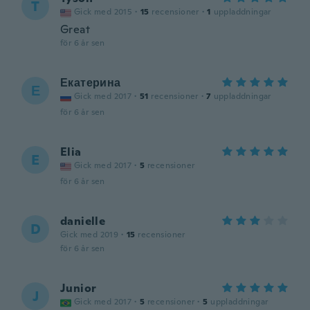
T
Gick med 2015
·
15
recensioner
·
1
uppladdningar
Great
för 6 år sen
Екатерина
Е
Gick med 2017
·
51
recensioner
·
7
uppladdningar
för 6 år sen
Elia
E
Gick med 2017
·
5
recensioner
för 6 år sen
danielle
D
Gick med 2019
·
15
recensioner
för 6 år sen
Junior
J
Gick med 2017
·
5
recensioner
·
5
uppladdningar