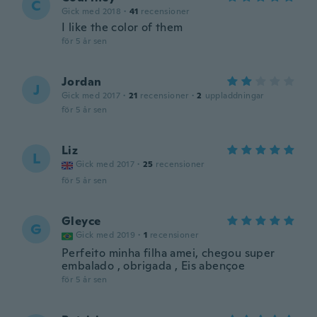
C
Gick med 2018
·
41
recensioner
I like the color of them
för 5 år sen
Jordan
J
Gick med 2017
·
21
recensioner
·
2
uppladdningar
för 5 år sen
Liz
L
Gick med 2017
·
25
recensioner
för 5 år sen
Gleyce
G
Gick med 2019
·
1
recensioner
Perfeito minha filha amei, chegou super
embalado , obrigada , Eis abençoe
för 5 år sen