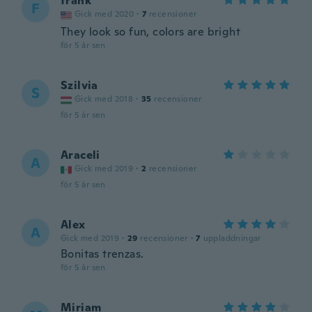
frank
F
Gick med 2020
·
7
recensioner
They look so fun, colors are bright
för 5 år sen
Szilvia
S
Gick med 2018
·
35
recensioner
för 5 år sen
Araceli
A
Gick med 2019
·
2
recensioner
för 5 år sen
Alex
A
Gick med 2019
·
29
recensioner
·
7
uppladdningar
Bonitas trenzas.
för 5 år sen
Miriam