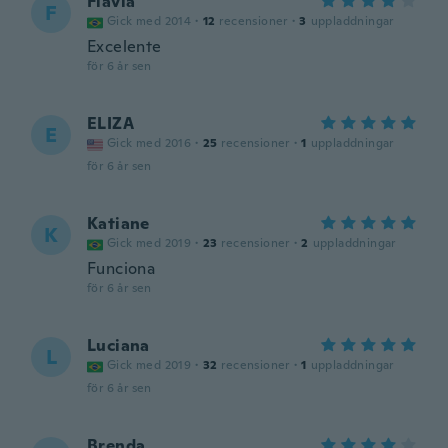
Flavia
F
Gick med 2014
·
12
recensioner
·
3
uppladdningar
Excelente
för 6 år sen
ELIZA
E
Gick med 2016
·
25
recensioner
·
1
uppladdningar
för 6 år sen
Katiane
K
Gick med 2019
·
23
recensioner
·
2
uppladdningar
Funciona
för 6 år sen
Luciana
L
Gick med 2019
·
32
recensioner
·
1
uppladdningar
för 6 år sen
Brenda