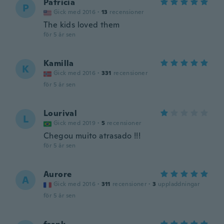
Patricia
P
Gick med 2016
·
13
recensioner
The kids loved them
för 5 år sen
Kamilla
K
Gick med 2016
·
331
recensioner
för 5 år sen
Lourival
L
Gick med 2019
·
5
recensioner
Chegou muito atrasado !!!
för 5 år sen
Aurore
A
Gick med 2016
·
311
recensioner
·
3
uppladdningar
för 5 år sen