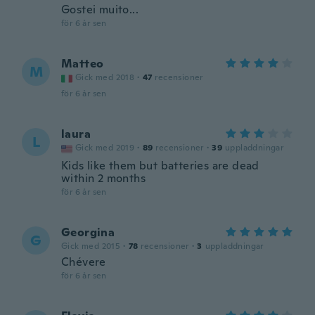
Gostei muito...
för 6 år sen
Matteo
M
Gick med 2018
·
47
recensioner
för 6 år sen
laura
L
Gick med 2019
·
89
recensioner
·
39
uppladdningar
Kids like them but batteries are dead
within 2 months
för 6 år sen
Georgina
G
Gick med 2015
·
78
recensioner
·
3
uppladdningar
Chévere
för 6 år sen