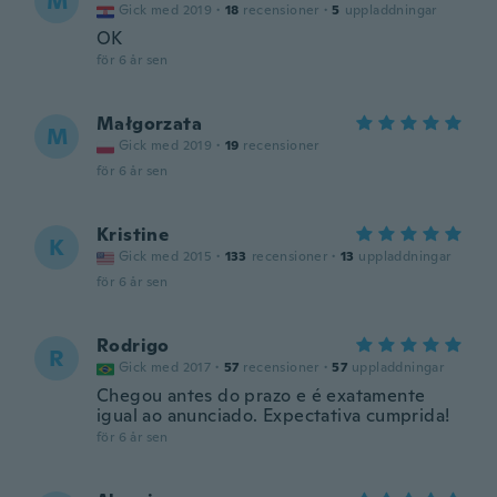
M
Gick med 2019
·
18
recensioner
·
5
uppladdningar
OK
för 6 år sen
Małgorzata
M
Gick med 2019
·
19
recensioner
för 6 år sen
Kristine
K
Gick med 2015
·
133
recensioner
·
13
uppladdningar
för 6 år sen
Rodrigo
R
Gick med 2017
·
57
recensioner
·
57
uppladdningar
Chegou antes do prazo e é exatamente
igual ao anunciado. Expectativa cumprida!
för 6 år sen