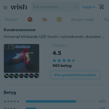
Logga in
Populärt
Nyligen visade
Pop
Kundrecensioner
Universal blinkande LED-lysrör i nylonskosnör, skosnöre självlysande färgglada, kör utomhus på natten tillämpligt
TOTALT
4.5
963 betyg
Visa produktinformation
Betyg
695
145