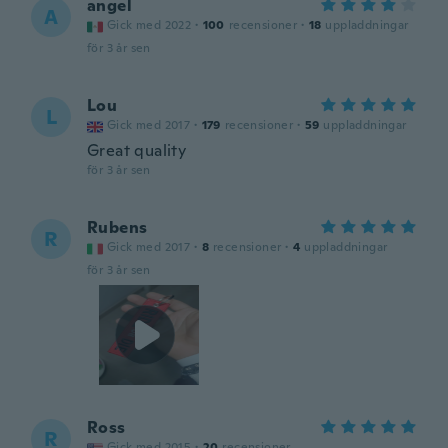
angel
A
Gick med 2022
·
100
recensioner
·
18
uppladdningar
för 3 år sen
Lou
L
Gick med 2017
·
179
recensioner
·
59
uppladdningar
Great quality
för 3 år sen
Rubens
R
Gick med 2017
·
8
recensioner
·
4
uppladdningar
för 3 år sen
Ross
R
Gick med 2015
·
20
recensioner