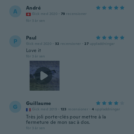
André
A
Gick med 2020
·
79
recensioner
för 3 år sen
Paul
P
Gick med 2020
·
32
recensioner
·
27
uppladdningar
Love it
för 3 år sen
Guillaume
G
Gick med 2019
·
123
recensioner
·
4
uppladdningar
Très joli porte-clés pour mettre à la
fermeture de mon sac à dos.
för 3 år sen