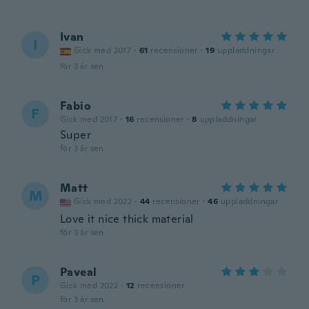
Ivan
I
Gick med 2017
·
61
recensioner
·
19
uppladdningar
för 3 år sen
Fabio
F
Gick med 2017
·
16
recensioner
·
8
uppladdningar
Super
för 3 år sen
Matt
M
Gick med 2022
·
44
recensioner
·
46
uppladdningar
Love it nice thick material
för 3 år sen
Paveal
P
Gick med 2022
·
12
recensioner
för 3 år sen