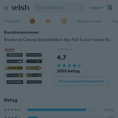
Logga in
Populärt
Nyligen visade
Pop
Kundrecensioner
Broderad Canvas Nyckelhållare Key fob Ta bort innan flyg Nyckelring för motorcykel och bil
TOTALT
4.7
2053 betyg
Visa produktinformation
Betyg
1,645
270