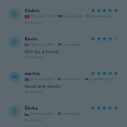
Cédric
C
Gick med 2016
·
195
recensioner
·
1
uppladdningar
för 3 år sen
Kevin
K
Gick med 2016
·
74
recensioner
Gift for a friend
för 3 år sen
martin
M
Gick med 2023
·
12
recensioner
·
16
uppladdningar
Good and sturdy
för 3 år sen
Šárka
Š
Gick med 2014
·
73
recensioner
för 3 år sen