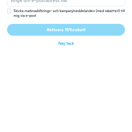
Gick med 2018
·
629
recensioner
för 3 år sen
Skicka marknadsförings- och kampanjmeddelanden (med rabatter!) till
mig via e-post
Przemek
P
Aktivera 15%rabatt
Gick med 2022
·
1
recensioner
för 3 år sen
Nej tack
Seppo
S
Gick med 2018
·
147
recensioner
för 3 år sen
Derek
D
Gick med 2020
·
41
recensioner
·
17
uppladdningar
Nice keychain
för 3 år sen
Barnet
B
Gick med 2015
·
153
recensioner
·
10
uppladdningar
för 3 år sen