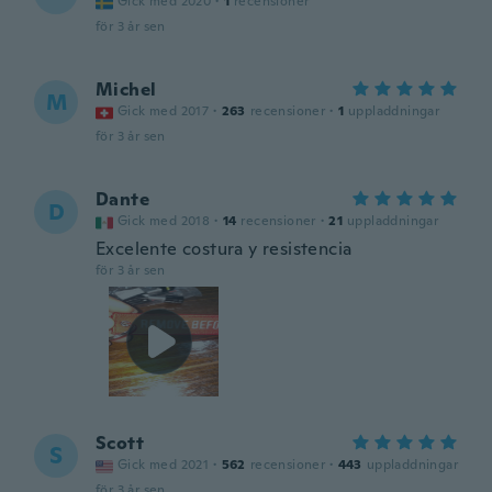
Gick med 2020
·
1
recensioner
för 3 år sen
Michel
M
Gick med 2017
·
263
recensioner
·
1
uppladdningar
för 3 år sen
Dante
D
Gick med 2018
·
14
recensioner
·
21
uppladdningar
Excelente costura y resistencia
för 3 år sen
Scott
S
Gick med 2021
·
562
recensioner
·
443
uppladdningar
för 3 år sen