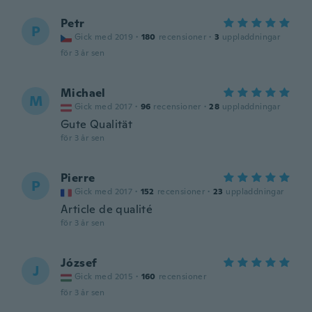
Petr
P
Gick med 2019
·
180
recensioner
·
3
uppladdningar
för 3 år sen
Michael
M
Gick med 2017
·
96
recensioner
·
28
uppladdningar
Gute Qualität
för 3 år sen
Pierre
P
Gick med 2017
·
152
recensioner
·
23
uppladdningar
Article de qualité
för 3 år sen
József
J
Gick med 2015
·
160
recensioner
för 3 år sen