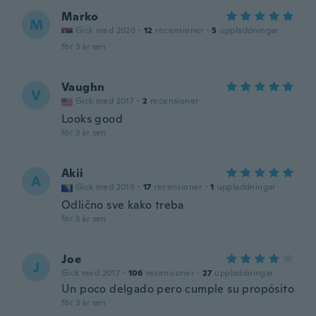
Marko
M
Gick med 2020
·
12
recensioner
·
5
uppladdningar
för 3 år sen
Vaughn
V
Gick med 2017
·
2
recensioner
Looks good
för 3 år sen
Akii
A
Gick med 2019
·
17
recensioner
·
1
uppladdningar
Odlično sve kako treba
för 3 år sen
Joe
J
Gick med 2017
·
106
recensioner
·
27
uppladdningar
Un poco delgado pero cumple su propósito
för 3 år sen