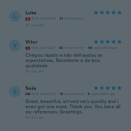
Luke
L
Gick med 2018
·
21
recensioner
för 3 år sen
Vitor
V
Gick med 2021
·
62
recensioner
·
38
uppladdningar
Chegou rápido e não defraudou as
espectativas. Resistente e de boa
qualidade.
för 3 år sen
Saša
S
Gick med 2020
·
13
recensioner
·
5
uppladdningar
Great, beautiful, arrived very quickly and i
even got one more. Thank you. You have all
my references. Greetings.
för 3 år sen