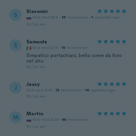
Slavomir
S
Gick med 2018
·
35
recensioner
·
1
uppladdningar
för 2 år sen
Samuele
S
Gick med 2015
·
15
recensioner
Simpatico portachiavi, bello come da foto
nel sito.
för 2 år sen
Jessy
J
Gick med 2018
·
72
recensioner
·
10
uppladdningar
för 2 år sen
Martin
M
Gick med 2020
·
46
recensioner
för 2 år sen