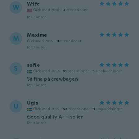
Wtfc
W
Gick med 2018
·
3
recensioner
för 3 år sen
Maxime
M
Gick med 2015
·
9
recensioner
för 3 år sen
sofie
S
Gick med 2017
·
18
recensioner
·
5
uppladdningar
Så fina på crewbagen
för 3 år sen
Ugis
U
Gick med 2015
·
52
recensioner
·
1
uppladdningar
Good quality A++ seller
för 3 år sen