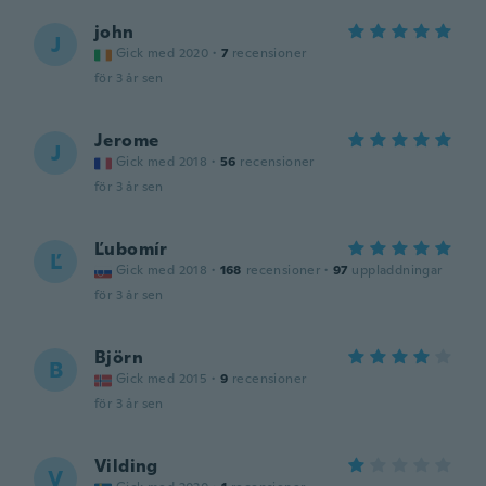
john
J
Gick med 2020
·
7
recensioner
för 3 år sen
Jerome
J
Gick med 2018
·
56
recensioner
för 3 år sen
Ľubomír
Ľ
Gick med 2018
·
168
recensioner
·
97
uppladdningar
för 3 år sen
Björn
B
Gick med 2015
·
9
recensioner
för 3 år sen
Vilding
V