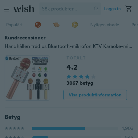
Logga in
Populärt
Nyligen visade
Pop
Kundrecensioner
Handhållen trådlös Bluetooth-mikrofon KTV Karaoke-mikrofon med högtalare för IOS Android-telefondator (300 / 1800mAh-batteri)
TOTALT
4.2
3067 betyg
Visa produktinformation
Betyg
1,903
545