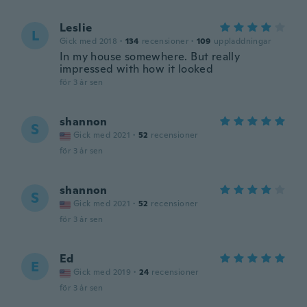
Leslie
L
Gick med 2018
·
134
recensioner
·
109
uppladdningar
In my house somewhere. But really
impressed with how it looked
för 3 år sen
shannon
S
Gick med 2021
·
52
recensioner
för 3 år sen
shannon
S
Gick med 2021
·
52
recensioner
för 3 år sen
Ed
E
Gick med 2019
·
24
recensioner
för 3 år sen