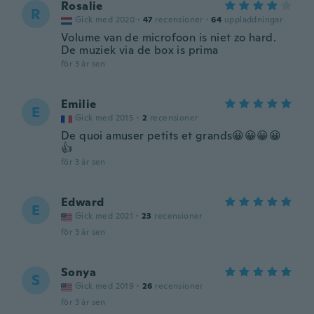
Rosalie
R
Gick med 2020
·
47
recensioner
·
64
uppladdningar
Volume van de microfoon is niet zo hard.
De muziek via de box is prima
för 3 år sen
Emilie
E
Gick med 2015
·
2
recensioner
De quoi amuser petits et grands😀😀😀😀
👍
för 3 år sen
Edward
E
Gick med 2021
·
23
recensioner
för 3 år sen
Sonya
S
Gick med 2019
·
26
recensioner
för 3 år sen