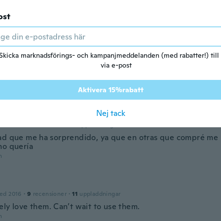
2020
·
57
recensioner
·
43
uppladdningar
ost
 plus transparent que les autocollants ordinaire et ne sont pa
s sont très gros et facile à décoller.
n
Skicka marknadsförings- och kampanjmeddelanden (med rabatter!) till
via e-post
ed 2016
·
373
recensioner
·
8
uppladdningar
n
Aktivera 15%rabatt
Nej tack
ed 2018
·
8
recensioner
·
5
uppladdningar
ad que me ha sorprendido, ya que en otras que compré me
no quería
n
ed 2016
·
9
recensioner
·
11
uppladdningar
ely love them. Can’t wait to use them.
n