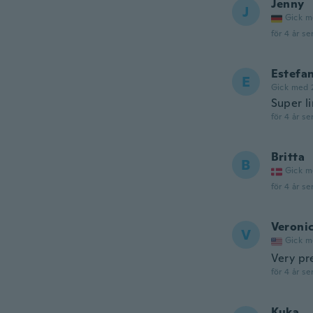
Jenny
J
Gick m
för 4 år se
Estefan
E
Gick med 
Super l
för 4 år se
Britta
B
Gick m
för 4 år se
Veroni
V
Gick m
Very pr
för 4 år se
Kuka