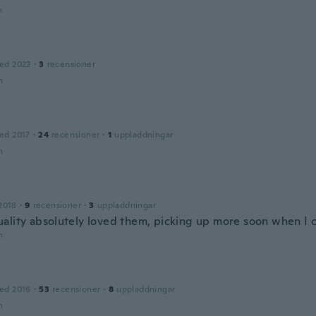
n
ed 2022
·
3
recensioner
n
ed 2017
·
24
recensioner
·
1
uppladdningar
n
2018
·
9
recensioner
·
3
uppladdningar
ality absolutely loved them, picking up more soon when I 
n
ed 2016
·
53
recensioner
·
8
uppladdningar
n