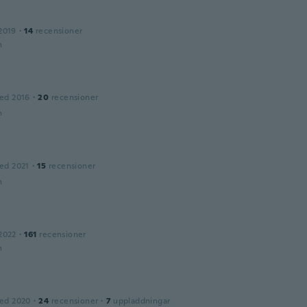
2019
·
14
recensioner
n
ed 2016
·
20
recensioner
n
ed 2021
·
15
recensioner
n
2022
·
161
recensioner
n
ed 2020
·
24
recensioner
·
7
uppladdningar