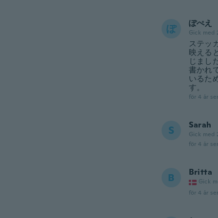
ぽぺえ
ぽ
Gick med 
ステッ
映える
じまし
書かれ
いるた
す。
för 4 år se
Sarah
S
Gick med 
för 4 år se
Britta
B
Gick m
för 4 år se