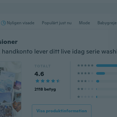
Nyligen visade
Populärt just nu
Mode
Babygreje
sioner
TOTALT
4.6
2118 betyg
Visa produktinformation