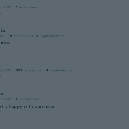
ed 2017
·
3
recensioner
n
ía
2018
·
9
recensioner
·
2
uppladdningar
indos
n
ed 2015
·
307
recensioner
·
4
uppladdningar
n
ca
ed 2013
·
7
recensioner
etty happy with purchase
n