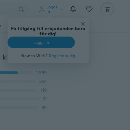
Logga
in
r
Djurtillbehör
Teknikprylar
Mer
Få tillgång till erbjudanden bara
för dig!
Logga in
40stk / pack handkonto lever ditt live idag serie washi klistermärken Enkel europeisk färglivsmosaik engelska doodle dagbok dagbok album dekoration stor klistermärke väska 10 stilar
New to Wish?
Registrera dig
1,569
364
119
31
35