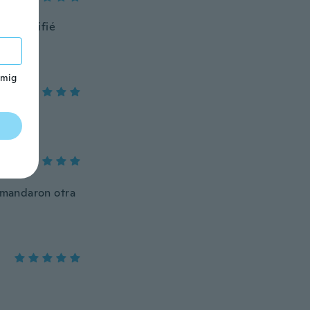
s plastifié
 mig
 mandaron otra