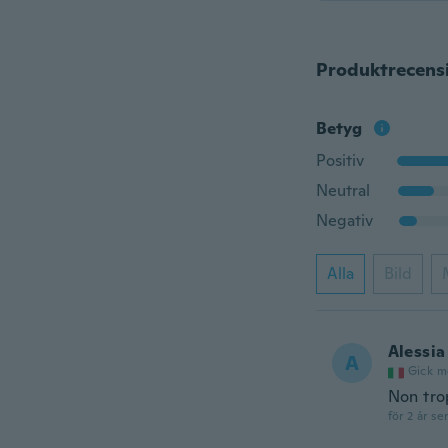
Produktrecens
Betyg
Positiv
Neutral
Negativ
Alla
Bild
Alessia
A
Gick m
Non tro
för 2 år se