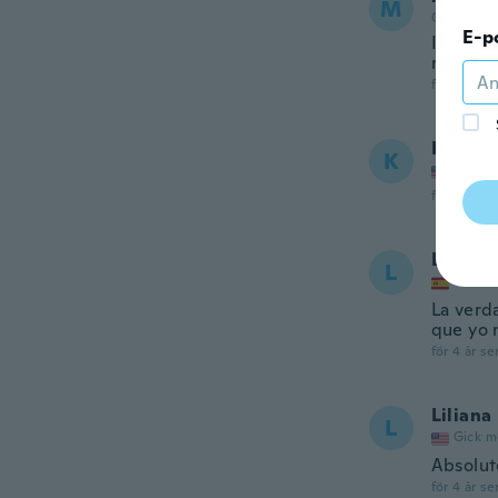
M
Gick med 
E-p
Ils sont
mais, il
för 4 år se
Kamy
K
Gick m
för 4 år se
Laura
L
Gick m
La verd
que yo 
för 4 år se
Liliana
L
Gick m
Absolut
för 4 år se