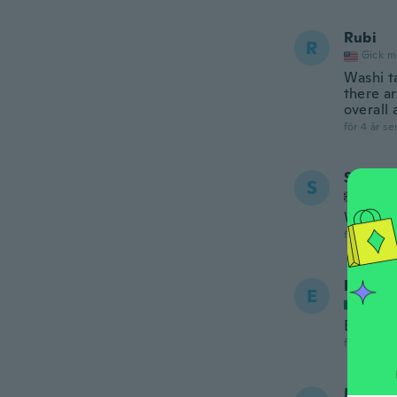
Rubi
R
Gick m
Washi t
there a
overall 
för 4 år se
Sammy
S
Gick m
Wished t
för 4 år se
Edith
E
Gick m
Buena c
för 4 år se
Miyu