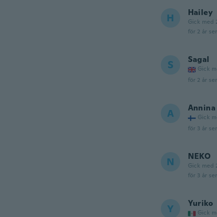
Hailey
H
Gick med 
för 2 år se
Sagal
S
Gick m
för 2 år se
Annina
A
Gick m
för 3 år se
NEKO
N
Gick med 
för 3 år se
Yuriko
Y
Gick m