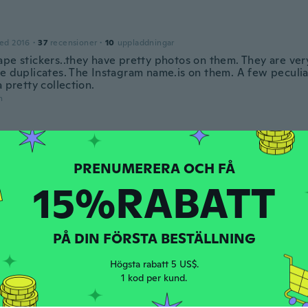
ed 2016
·
37
recensioner
·
10
uppladdningar
ape stickers..they have pretty photos on them. They are ver
re duplicates. The Instagram name.is on them. A few peculi
a pretty collection.
n
ed 2020
·
34
recensioner
·
18
uppladdningar
hey were bigger but still really cute
15%RABATT
n
ed 2017
·
390
PÅ DIN FÖRSTA BESTÄLLNING
recensioner
·
246
uppladdningar
ompra, sus colores y textura son hermosos para decorar
Högsta rabatt 5 US$.
n
1 kod per kund.