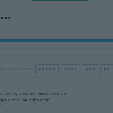
ioner
Mycket hjälpsamt
ed 2015
·
92
recensioner
·
105
uppladdningar
ppo grandi ma molto carini
n