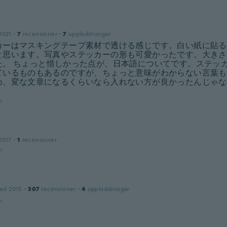
2021
·
7
recensioner
·
7
uppladdningar
カーはマスキングテープ素材で透ける感じです。白い紙に貼る
と思います。写真やステッカーの形も可愛かったです。大きさ
た。 ちょっと惜しかった点が、日本語についてです。ステッ
ているものもあるのですが、ちょっと意味がわからない言葉も
め、変な文章になるくらいなら入れない方が良かったんじゃな
n
2017
·
1
recensioner
n
ed 2015
·
307
recensioner
·
4
uppladdningar
n