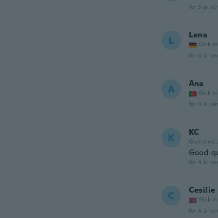
för 3 år se
Lena
L
Gick m
för 4 år se
Ana
A
Gick m
för 4 år se
KC
K
Gick med 
Good qu
för 4 år se
Cesilie
C
Gick m
för 4 år se