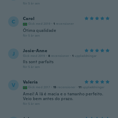
för 5 år sen
Carol
C
Gick med 2019
·
1
recensioner
Ótima qualidade
för 5 år sen
Josie-Anne
J
Gick med 2019
·
8
recensioner
·
1
uppladdningar
Ils sont parfaits
för 5 år sen
Valeria
V
Gick med 2017
·
15
recensioner
·
11
uppladdningar
Amei! A lã é macia e o tamanho perfeito.
Veio bem antes do prazo.
för 5 år sen