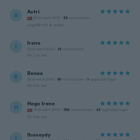
Astri
A
Gick med 2015
·
53
recensioner
ungefär ett år sedan
Irene
I
Gick med 2020
·
72
recensioner
för 2 år sen
Renee
R
Gick med 2016
·
19
recensioner
·
1
uppladdningar
för 3 år sen
Hege Irene
H
Gick med 2015
·
130
recensioner
·
22
uppladdningar
för 3 år sen
Ihoneydy
I