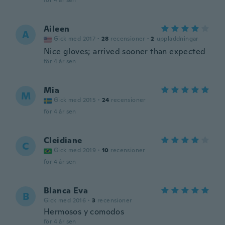
för 4 år sen
Aileen
A
Gick med 2017
·
28
recensioner
·
2
uppladdningar
Nice gloves; arrived sooner than expected
för 4 år sen
Mia
M
Gick med 2015
·
24
recensioner
för 4 år sen
Cleidiane
C
Gick med 2019
·
10
recensioner
för 4 år sen
Blanca Eva
B
Gick med 2016
·
3
recensioner
Hermosos y comodos
för 4 år sen