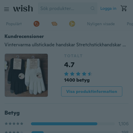
Logga in
Populärt
Nyligen visade
Pop
Kundrecensioner
Vintervarma ullstickade handskar Stretchstickhandskar Massiva magiska Använd handskar för smartphone-pekskärmar
TOTALT
4.7
1400 betyg
Visa produktinformation
Betyg
1,106
198