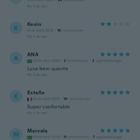
Gick med 2020
·
28
recensioner
för 5 år sen
Kevin
K
Gick med 2018
·
16
recensioner
för 5 år sen
ANA
A
Gick med 2020
·
2
recensioner
·
2
uppladdningar
Luva bem quente
för 5 år sen
Estelle
E
Gick med 2015
·
10
recensioner
Super confortable
för 5 år sen
Marcela
M
Gick med 2019
·
11
recensioner
·
7
uppladdningar