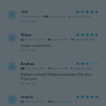
가미
가
Gick med 2019
·
108
recensioner
·
2
uppladdningar
för 4 år sen
Vilma
V
Gick med 2017
·
68
recensioner
·
14
uppladdningar
Super calientitos
för 4 år sen
Andrea
A
Gick med 2020
·
31
recensioner
·
1
uppladdningar
Ziehen schnell Fäden ansonsten für den
Preis gut.
för 4 år sen
camila
C
Gick med 2021
·
302
recensioner