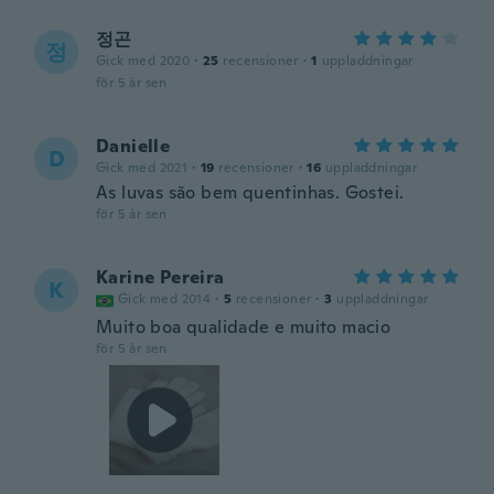
정곤
정
Gick med 2020
·
25
recensioner
·
1
uppladdningar
för 5 år sen
Danielle
D
Gick med 2021
·
19
recensioner
·
16
uppladdningar
As luvas são bem quentinhas. Gostei.
för 5 år sen
Karine Pereira
K
Gick med 2014
·
5
recensioner
·
3
uppladdningar
Muito boa qualidade e muito macio
för 5 år sen