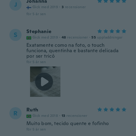
Johanna
J
Gick med 2019
·
3
recensioner
för 5 år sen
Stephanie
S
Gick med 2019
·
48
recensioner
·
55
uppladdningar
Exatamente como na foto, o touch
funciona, quentinha e bastante delicada
por ser tricô
för 5 år sen
Ruth
R
Gick med 2018
·
13
recensioner
Muito bom, tecido quente e fofinho
för 5 år sen