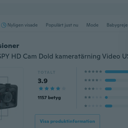
Nyligen visade
Populärt just nu
Mode
Babygreje
sioner
TOTALT
3.9
1157 betyg
Visa produktinformation