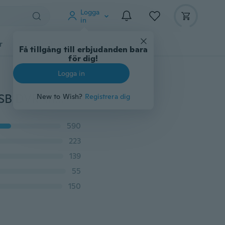
Logga
in
r
Djurtillbehör
Teknikprylar
Mer
Få tillgång till erbjudanden bara
för dig!
Logga in
Mini Micro SPY HD Cam Dold kameratärning Video USB DVR-inspelning SpyCam SQ11
New to Wish?
Registrera dig
590
223
139
55
150