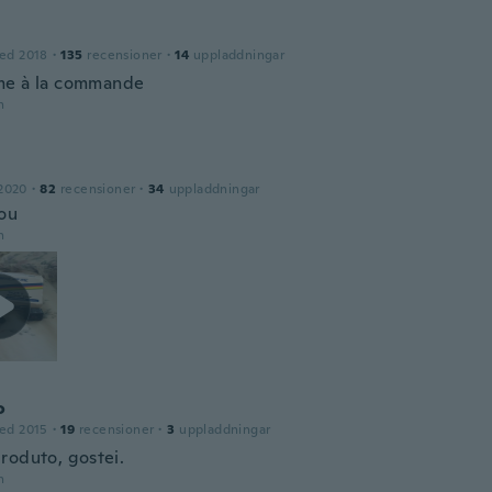
ed 2018
·
135
recensioner
·
14
uppladdningar
me à la commande
n
2020
·
82
recensioner
·
34
uppladdningar
ou
n
o
ed 2015
·
19
recensioner
·
3
uppladdningar
roduto, gostei.
n