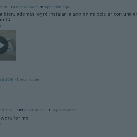
2018
·
19
recensioner
·
11
uppladdningar
a bien, además logré instalar la app en mi celular con una 
un 10
n
ed 2016
·
1
recensioner
n
ed 2017
·
301
recensioner
·
1
uppladdningar
 work for me
n