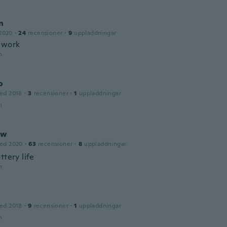
n
2020
·
24
recensioner
·
9
uppladdningar
 work
n
o
ed 2018
·
3
recensioner
·
1
uppladdningar
n
ew
ed 2020
·
63
recensioner
·
8
uppladdningar
ttery life
n
a
ed 2018
·
9
recensioner
·
1
uppladdningar
n