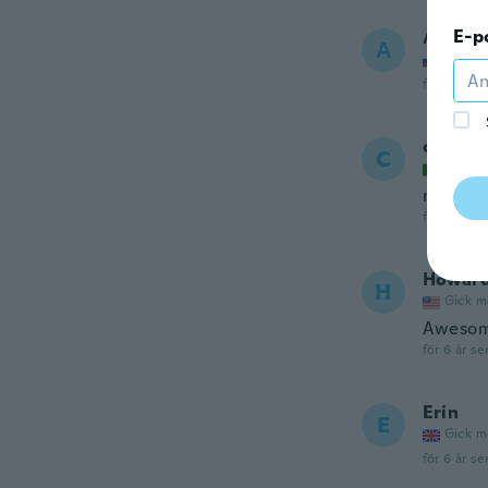
E-p
Авари
А
Gick m
för 6 år se
carlos
C
Gick m
nao val
för 6 år se
Howar
H
Gick m
Aweso
för 6 år se
Erin
E
Gick m
för 6 år se