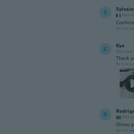
Sylvain
S
Gick m
Confor
för 6 år se
Kye
K
Gick med 
Thank y
för 6 år se
Rodrig
R
Gick m
Ótimo p
för 6 år se