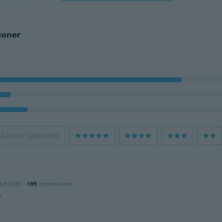
ioner
Mycket hjälpsamt
ed 2019
·
195
recensioner
n