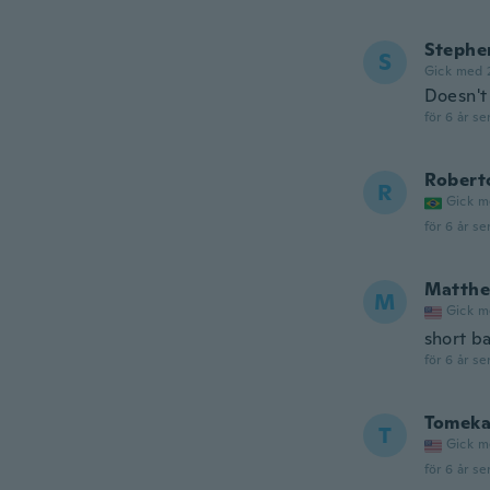
Stephe
S
Gick med 
Doesn't
för 6 år se
Robert
R
Gick m
för 6 år se
Matth
M
Gick m
short ba
för 6 år se
Tomek
T
Gick m
för 6 år se