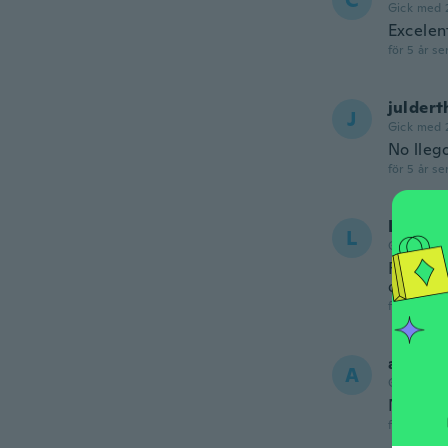
C
Gick med 
Excelent
för 5 år se
juldert
J
Gick med 
No lleg
för 5 år se
Luis Vi
L
Gick med 
Funciona
deficien
för 5 år se
andres
A
Gick med 
No sirve
för 5 år se