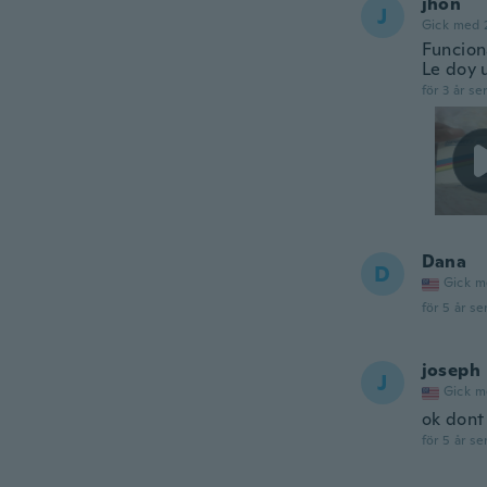
jhon
J
Gick med 
Funcion
Le doy 
för 3 år se
Dana
D
Gick m
för 5 år se
joseph
J
Gick m
ok dont
för 5 år se