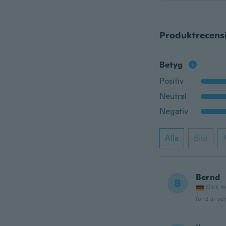
Produktrecens
Betyg
Positiv
Neutral
Negativ
Alla
Bild
Bernd
B
Gick m
för 2 år se