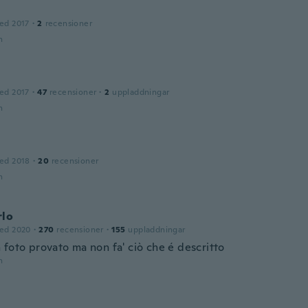
ed 2017
·
2
recensioner
n
ed 2017
·
47
recensioner
·
2
uppladdningar
n
ed 2018
·
20
recensioner
n
rlo
ed 2020
·
270
recensioner
·
155
uppladdningar
 foto provato ma non fa' ciò che é descritto
n