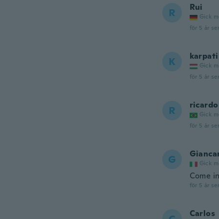
Rui
R
Gick m
för 5 år se
karpati
K
Gick m
för 5 år se
ricardo
R
Gick m
för 5 år se
Gianca
G
Gick m
Come in
för 5 år se
Carlos