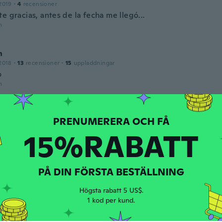
2019
·
4
recensioner
e gracias, antes de la fecha me llegó...
n
h
2018
·
13
recensioner
·
15
uppladdningar
o
n
cente
2019
·
16
recensioner
·
5
uppladdningar
15%RABATT
 bien, correctamente, pero la calidad no es la mejor, el so
te, en todo caso relación calidad precio es aceptable.
n
PÅ DIN FÖRSTA BESTÄLLNING
2020
·
1
recensioner
·
1
uppladdningar
Högsta rabatt 5 US$.
!!
1 kod per kund.
n