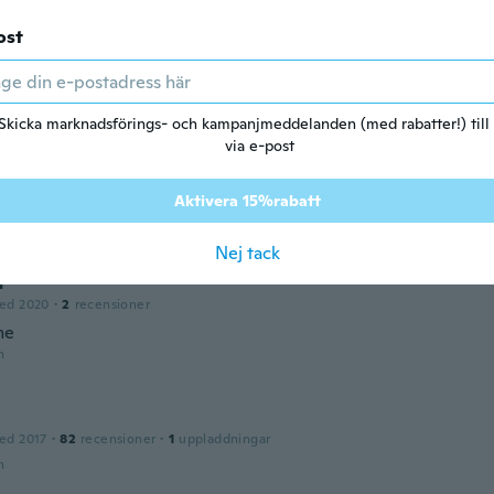
ost
йный комиссар
ed 2020
·
2
recensioner
n
Skicka marknadsförings- och kampanjmeddelanden (med rabatter!) till
via e-post
ed 2020
·
1
recensioner
e nada
Aktivera 15%rabatt
n
Nej tack
d
ed 2020
·
2
recensioner
me
n
ed 2017
·
82
recensioner
·
1
uppladdningar
n