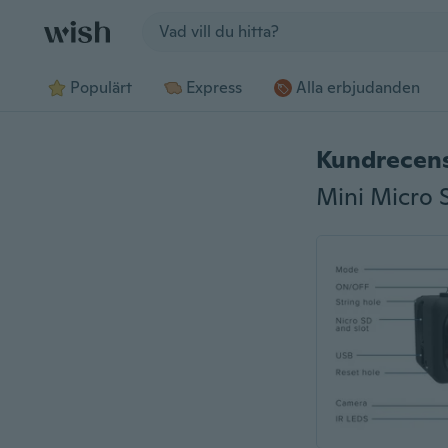
Jump to section
Populärt
Express
Alla erbjudanden
Kundrecen