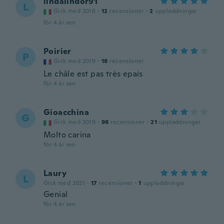
lindalindor91
L
Gick med 2018
·
12
recensioner
·
2
uppladdningar
för 4 år sen
Poirier
P
Gick med 2019
·
18
recensioner
Le châle est pas très epais
för 4 år sen
Gioacchina
G
Gick med 2019
·
98
recensioner
·
21
uppladdningar
Molto carina
för 4 år sen
Laury
L
Gick med 2021
·
17
recensioner
·
1
uppladdningar
Genial
för 4 år sen