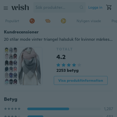
Logga in
Populärt
Nyligen visade
Pop
Kundrecensioner
20 stilar mode vinter triangel halsduk för kvinnor märkesdesigner pashmina sjal kashmir rutiga halsdukar filt kashmir sjalar kvinnors halsdukar
TOTALT
4.2
2253 betyg
Visa produktinformation
Betyg
1,287
483