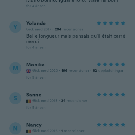
Muito bonito. Igual a foto. Material bom
för 4 år sen
Yolande
Y
Gick med 2017
·
294
recensioner
Belle longueur mais pensais qu'il était carré
merci
för 4 år sen
Monika
M
Gick med 2020
·
196
recensioner
·
82
uppladdningar
för 5 år sen
Sanne
S
Gick med 2015
·
24
recensioner
för 5 år sen
Nancy
N
Gick med 2016
·
1
recensioner