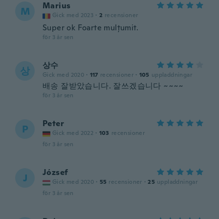
Marius
M
Gick med 2023
·
2
recensioner
Super ok Foarte mulțumit.
för 3 år sen
상수
상
Gick med 2020
·
117
recensioner
·
105
uppladdningar
배송 잘받았습니다. 잘쓰겠습니다 ~~~~
för 3 år sen
Peter
P
Gick med 2022
·
103
recensioner
för 3 år sen
József
J
Gick med 2020
·
55
recensioner
·
25
uppladdningar
för 3 år sen