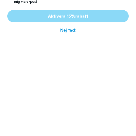
mig via e-post
Aktivera 15%rabatt
Nej tack
Dominco
D
Gick med 2018
·
14
recensioner
·
1
uppladdningar
för 3 år sen
carlos
C
Gick med 2014
·
37
recensioner
·
6
uppladdningar
för 3 år sen
siegmund
S
Gick med 2018
·
179
recensioner
·
9
uppladdningar
Gut
för 3 år sen