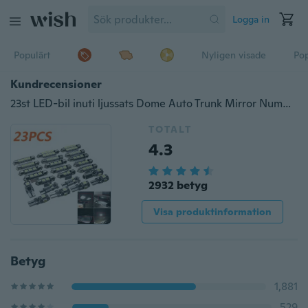
Logga in
Populärt
Nyligen visade
Pop
Kundrecensioner
23st LED-bil inuti ljussats Dome Auto Trunk Mirror Nummerplåtslampor
TOTALT
4.3
2932 betyg
Visa produktinformation
Betyg
1,881
529