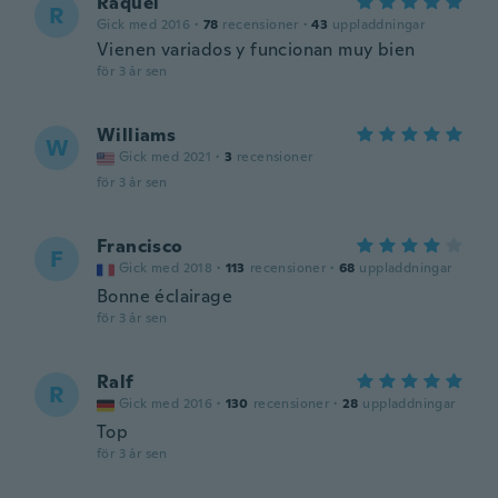
Raquel
R
Gick med 2016
·
78
recensioner
·
43
uppladdningar
Vienen variados y funcionan muy bien
för 3 år sen
Williams
W
Gick med 2021
·
3
recensioner
för 3 år sen
Francisco
F
Gick med 2018
·
113
recensioner
·
68
uppladdningar
Bonne éclairage
för 3 år sen
Ralf
R
Gick med 2016
·
130
recensioner
·
28
uppladdningar
Top
för 3 år sen