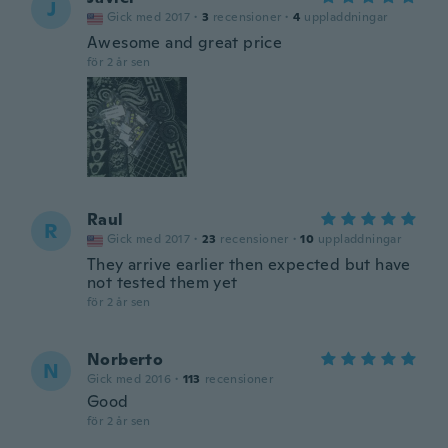
J
Gick med 2017
·
3
recensioner
·
4
uppladdningar
Awesome and great price
för 2 år sen
Raul
R
Gick med 2017
·
23
recensioner
·
10
uppladdningar
They arrive earlier then expected but have
not tested them yet
för 2 år sen
Norberto
N
Gick med 2016
·
113
recensioner
Good
för 2 år sen