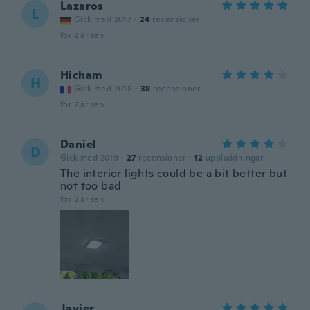
Lazaros
L
Gick med 2017
·
24
recensioner
för 2 år sen
Hicham
H
Gick med 2018
·
38
recensioner
för 2 år sen
Daniel
D
Gick med 2019
·
27
recensioner
·
12
uppladdningar
The interior lights could be a bit better but
not too bad
för 2 år sen
Javier