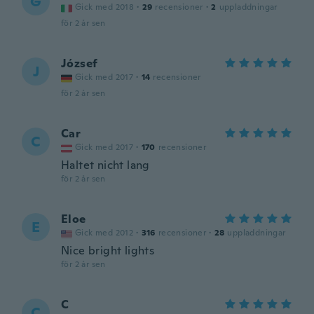
G
Gick med 2018
·
29
recensioner
·
2
uppladdningar
för 2 år sen
József
J
Gick med 2017
·
14
recensioner
för 2 år sen
Car
C
Gick med 2017
·
170
recensioner
Haltet nicht lang
för 2 år sen
Eloe
E
Gick med 2012
·
316
recensioner
·
28
uppladdningar
Nice bright lights
för 2 år sen
C
C