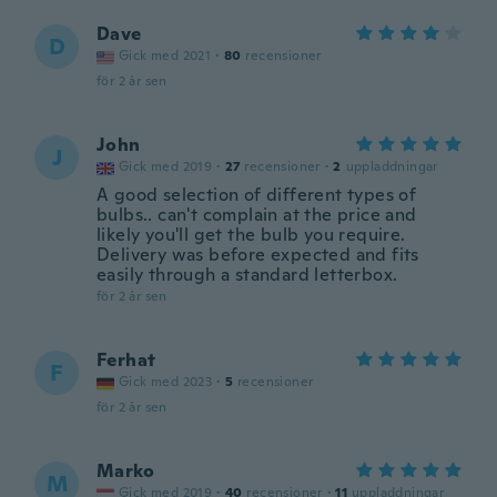
Dave
D
Gick med 2021
·
80
recensioner
för 2 år sen
John
J
Gick med 2019
·
27
recensioner
·
2
uppladdningar
A good selection of different types of
bulbs.. can't complain at the price and
likely you'll get the bulb you require.
Delivery was before expected and fits
easily through a standard letterbox.
för 2 år sen
Ferhat
F
Gick med 2023
·
5
recensioner
för 2 år sen
Marko
M
Gick med 2019
·
40
recensioner
·
11
uppladdningar