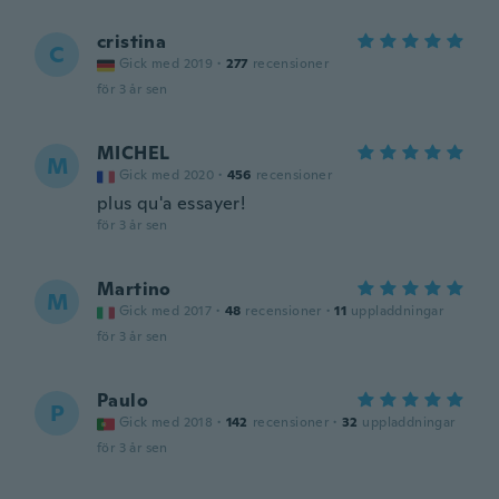
cristina
C
Gick med 2019
·
277
recensioner
för 3 år sen
MICHEL
M
Gick med 2020
·
456
recensioner
plus qu'a essayer!
för 3 år sen
Martino
M
Gick med 2017
·
48
recensioner
·
11
uppladdningar
för 3 år sen
Paulo
P
Gick med 2018
·
142
recensioner
·
32
uppladdningar
för 3 år sen