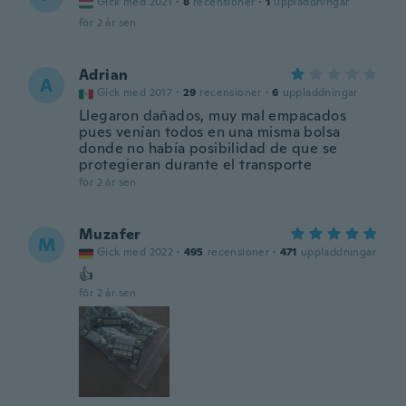
Gick med 2021
·
8
recensioner
·
1
uppladdningar
för 2 år sen
Adrian
A
Gick med 2017
·
29
recensioner
·
6
uppladdningar
Llegaron dañados, muy mal empacados
pues venían todos en una misma bolsa
donde no había posibilidad de que se
protegieran durante el transporte
för 2 år sen
Muzafer
M
Gick med 2022
·
495
recensioner
·
471
uppladdningar
👍
för 2 år sen