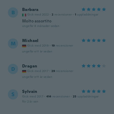
Barbara
B
Gick med 2022
·
2
recensioner
·
1
uppladdningar
Molto assortito
ungefär 8 månader sedan
Michael
M
Gick med 2019
·
19
recensioner
ungefär ett år sedan
Dragan
D
Gick med 2017
·
29
recensioner
ungefär ett år sedan
Sylvain
S
Gick med 2017
·
414
recensioner
·
25
uppladdningar
för 2 år sen