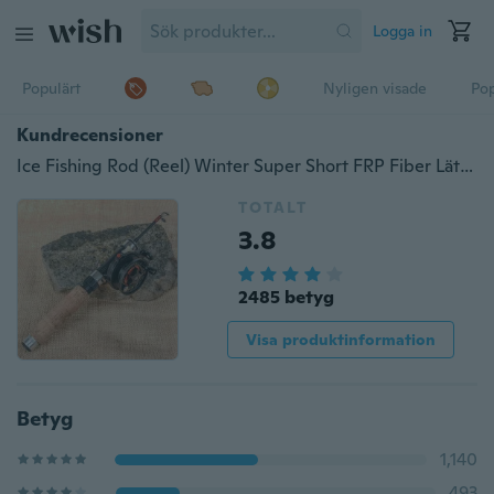
Logga in
Populärt
Nyligen visade
Pop
Kundrecensioner
Ice Fishing Rod (Reel) Winter Super Short FRP Fiber Lätt, infällbar teleskopisk pol (hjul) för sötvattens saltvatten
TOTALT
3.8
2485 betyg
Visa produktinformation
Betyg
1,140
493