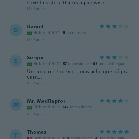
Love this store thanks again wish
för 2 år sen
Daniel
D
Gick med 2022
·
5
recensioner
för 2 år sen
Sérgio
S
Gick med 2017
·
57
recensioner
·
62
uppladdningar
Um pouco pequeno..., mas acho que dá pra
usar...,
för 2 år sen
Mr. MadRaptor
M
Gick med 2017
·
142
recensioner
för 3 år sen
Thomas
T
Gick med 2017
·
109
recensioner
·
4
uppladdningar