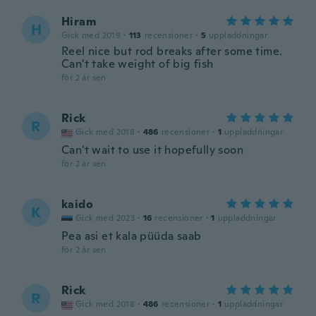
Hiram
H
Gick med 2019
·
113
recensioner
·
5
uppladdningar
Reel nice but rod breaks after some time.
Can't take weight of big fish
för 2 år sen
Rick
R
Gick med 2018
·
486
recensioner
·
1
uppladdningar
Can't wait to use it hopefully soon
för 2 år sen
kaido
K
Gick med 2023
·
16
recensioner
·
1
uppladdningar
Pea asi et kala püüda saab
för 2 år sen
Rick
R
Gick med 2018
·
486
recensioner
·
1
uppladdningar