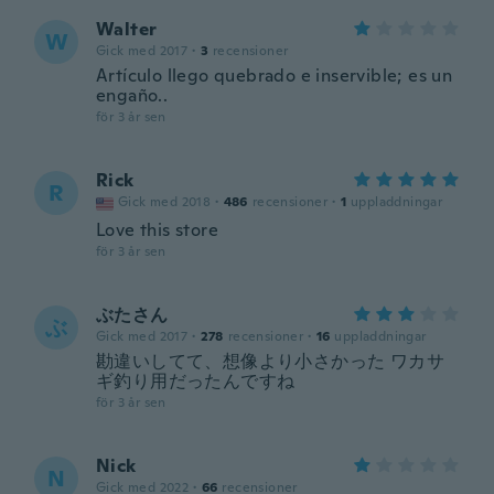
Walter
W
Gick med 2017
·
3
recensioner
Artículo llego quebrado e inservible; es un
engaño..
för 3 år sen
Rick
R
Gick med 2018
·
486
recensioner
·
1
uppladdningar
Love this store
för 3 år sen
ぶたさん
ぶ
Gick med 2017
·
278
recensioner
·
16
uppladdningar
勘違いしてて、想像より小さかった ワカサ
ギ釣り用だったんですね
för 3 år sen
Nick
N
Gick med 2022
·
66
recensioner