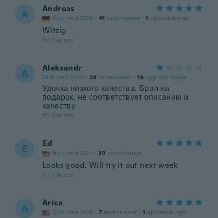
Andreas
A
Gick med 2019
·
41
recensioner
·
1
uppladdningar
Witzig
för 3 år sen
Aleksandr
A
Gick med 2020
·
28
recensioner
·
18
uppladdningar
Удочка низкого качества. Брал на
подарок, не соответствует описанию и
качеству
för 3 år sen
Ed
E
Gick med 2017
·
30
recensioner
Looks good. Will try it out next week
för 3 år sen
Arica
A
Gick med 2018
·
7
recensioner
·
1
uppladdningar