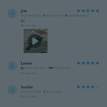
jim
J
Gick med 2021
·
5
recensioner
·
6
uppladdningar
👍
för 4 år sen
Lance
L
Gick med 2016
·
100
recensioner
för 4 år sen
Justin
J
Gick med 2018
·
7
recensioner
för 4 år sen