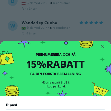
В
Gick med 2019
·
3
recensioner
för 4 år sen
Wanderley Cunha
W
Gick med 2017
·
5
recensioner
för 4 år sen
Barburasa
B
Gick med 2017
·
34
recensioner
·
1
uppladdningar
för 4 år sen
15%RABATT
正㐂
正
PÅ DIN FÖRSTA BESTÄLLNING
Gick med 2019
·
168
recensioner
·
1
uppladdningar
för 4 år sen
Högsta rabatt 5 US$.
1 kod per kund.
Kevin
K
Gick med 2021
·
1
recensioner
E-post
Love it