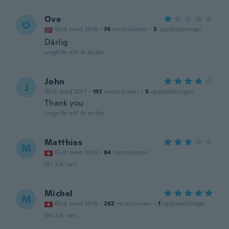
Ove
O
Gick med 2016
·
74
recensioner
·
5
uppladdningar
Dårlig
ungefär ett år sedan
John
J
Gick med 2017
·
151
recensioner
·
5
uppladdningar
Thank you
ungefär ett år sedan
Matthias
M
Gick med 2018
·
84
recensioner
för 2 år sen
Michel
M
Gick med 2016
·
262
recensioner
·
1
uppladdningar
för 2 år sen