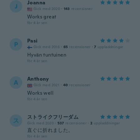
Joanna
J
Gick med 2020
·
143
recensioner
Works great
för 4 år sen
Pasi
P
Gick med 2016
·
65
recensioner
·
7
uppladdningar
Hyvän tuntuinen
för 4 år sen
Anthony
A
Gick med 2021
·
40
recensioner
Works well
för 4 år sen
ストライクフリーダム
ス
Gick med 2020
·
537
recensioner
·
2
uppladdningar
直ぐに折れました。
för 4 år sen