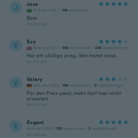
Jose
J
Gick med 2017
·
116
recensioner
Bom
för 4 år sen
Evy
E
Gick med 2017
·
563
recensioner
·
328
uppladdningar
Har ett «billig» preg, ikke testet ennå.
för 4 år sen
Valery
V
Gick med 2018
·
169
recensioner
·
5
uppladdningar
Für den Preis passt, mehr darf man nicht
erwarten.
för 4 år sen
Evgeni
E
Gick med 2019
·
125
recensioner
·
2
uppladdningar
för 4 år sen