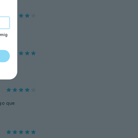
 mig
ngo que