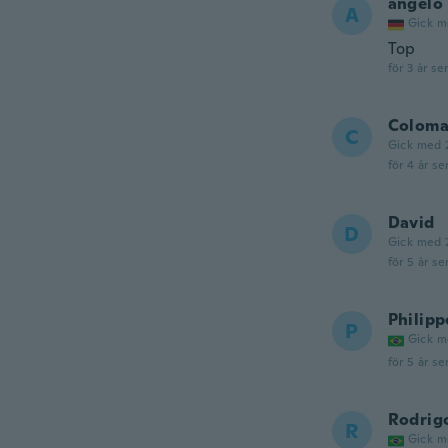
angelo
A
Gick m
Top
för 3 år se
Colom
C
Gick med 
för 4 år se
David
D
Gick med 
för 5 år se
Philipp
P
Gick m
för 5 år se
Rodrig
R
Gick m