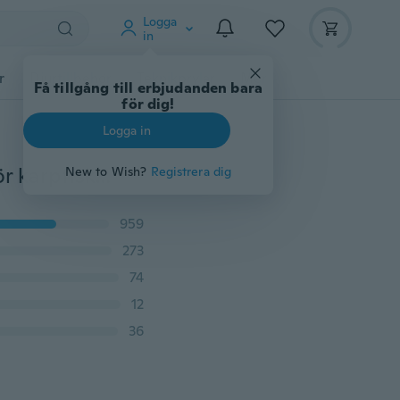
Logga
in
r
Djurtillbehör
Teknikprylar
Mer
Få tillgång till erbjudanden bara
för dig!
Logga in
Främre och bakre dragsystem Sötvattensspinnrulle för karpfiskeupprullning Metallinjekopparfiskrulle Carretilha Pesca
New to Wish?
Registrera dig
959
273
74
12
36