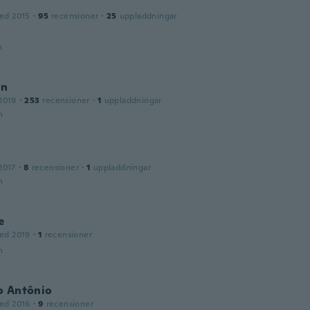
ed 2015
·
95
recensioner
·
25
uppladdningar
n
an
2019
·
253
recensioner
·
1
uppladdningar
n
2017
·
8
recensioner
·
1
uppladdningar
n
e
ed 2019
·
1
recensioner
n
o Antônio
ed 2016
·
9
recensioner