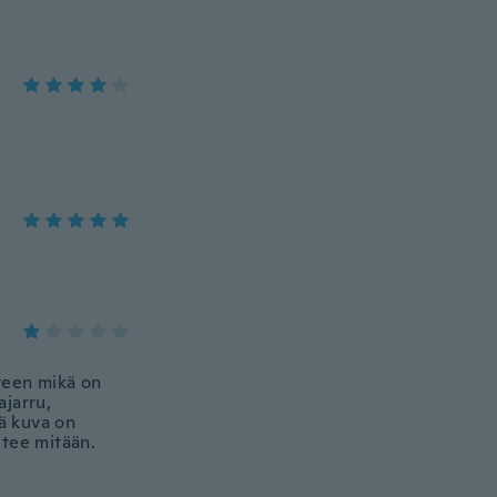
tteen mikä on
ajarru,
kä kuva on
 tee mitään.