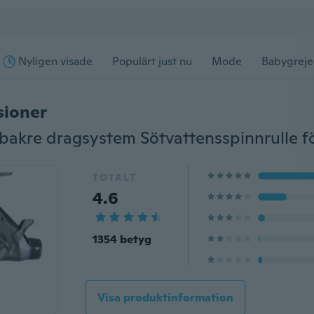
Nyligen visade
Populärt just nu
Mode
Babygreje
sioner
TOTALT
4.6
1354 betyg
Visa produktinformation