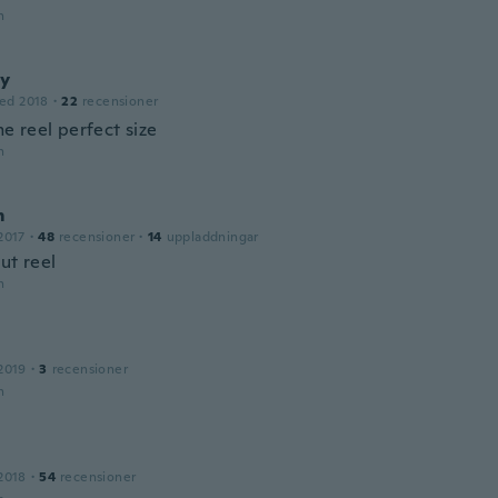
n
y
ed 2018
·
22
recensioner
 reel perfect size
n
m
2017
·
48
recensioner
·
14
uppladdningar
ut reel
n
2019
·
3
recensioner
n
2018
·
54
recensioner