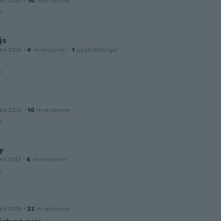
ed 2020
·
10
recensioner
n
js
ed 2019
·
4
recensioner
·
1
uppladdningar
n
ed 2020
·
10
recensioner
n
y
ed 2017
·
6
recensioner
n
s
ed 2019
·
22
recensioner