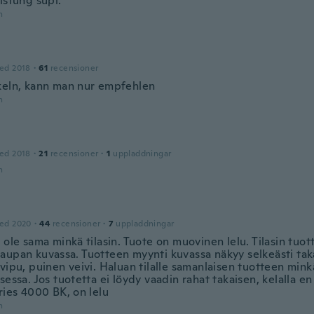
istung supi.
n
ed 2018
·
61
recensioner
keln, kann man nur empfehlen
n
ed 2018
·
21
recensioner
·
1
uppladdningar
n
ed 2020
·
44
recensioner
·
7
uppladdningar
 ole sama minkä tilasin. Tuote on muovinen lelu. Tilasin tuo
aupan kuvassa. Tuotteen myynti kuvassa näkyy selkeästi tak
vipu, puinen veivi. Haluan tilalle samanlaisen tuotteen min
sessa. Jos tuotetta ei löydy vaadin rahat takaisen, kelalla en
ries 4000 BK, on lelu
n