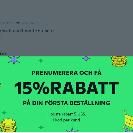
n
ed 2018
·
11
recensioner
ooth can't wait to use it
n
der
ed 2018
·
6
recensioner
 top genau wie gewollt
n
15%RABATT
2017
·
51
recensioner
n
PÅ DIN FÖRSTA BESTÄLLNING
Högsta rabatt 5 US$.
1 kod per kund.
ed 2019
·
6
recensioner
n