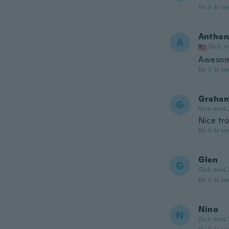
för 5 år se
Anthon
A
Gick m
Awesome
för 5 år se
Graha
G
Gick med 
Nice tro
för 5 år se
Glen
G
Gick med 
för 5 år se
Nino
N
Gick med 