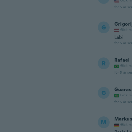
Gick m
för 5 år se
Grigori
G
Gick m
Labi
för 5 år se
Rafael
R
Gick m
för 5 år se
Guarac
G
Gick m
för 5 år se
Marku
M
Gick m