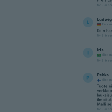
Preis Le
för 5 år se
Ludwig
L
Gick m
Kein ha
för 5 år se
Iris
I
Gick m
för 5 år se
Pekka
P
Gick m
Tuote ei
verkkop
laukaisu
ilmoituk
Malli se
för 5 år se