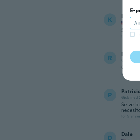
E-p
Keith
K
Gick m
Seems li
för 5 år se
Roland
R
Gick med 
Cumplió
för 5 år se
Patrici
P
Gick med 
Se ve b
necesit
för 5 år se
Dale
D