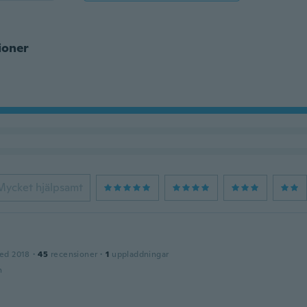
ioner
Mycket hjälpsamt
ed 2018
·
45
recensioner
·
1
uppladdningar
n