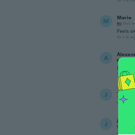
för 5 år se
Mario
M
Gick m
Feels sm
för 5 år se
Alexan
A
Gick m
Einfach
för 5 år se
Jason
J
Gick med 
för 5 år se
jack
J
Gick m
för 5 år se