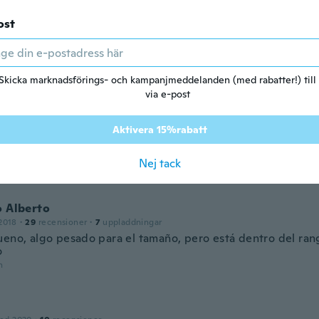
ost
ed 2019
·
90
recensioner
·
35
uppladdningar
ke a nice pair of reels. Looking forward to spring.
Skicka marknadsförings- och kampanjmeddelanden (med rabatter!) till
n
via e-post
o
Aktivera 15%rabatt
2018
·
13
recensioner
 mis expectativas en un 100
Nej tack
n
o Alberto
2018
·
29
recensioner
·
7
uppladdningar
ueno, algo pesado para el tamaño, pero está dentro del ra
o
n