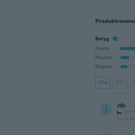
Produktrecens
Betyg
Positiv
Neutral
Negativ
Alla
Bild
JIŘì
J
Gick m
för 3 år se