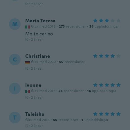
för 2 år sen
Maria Teresa
M
Gick med 2018
·
275
recensioner
·
28
uppladdningar
Molto carino
för 2 år sen
Christiane
C
Gick med 2020
·
90
recensioner
för 2 år sen
Ivonne
I
Gick med 2017
·
35
recensioner
·
16
uppladdningar
för 2 år sen
Taleisha
T
Gick med 2015
·
55
recensioner
·
1
uppladdningar
för 2 år sen