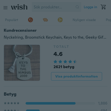
Logga in
Populärt
Nyligen visade
Pop
Kundrecensioner
Nyckelring, Broomstick Keychain, Keys to the, Geeky Gift, Cosplay
TOTALT
4.6
2621 betyg
Visa produktinformation
Betyg
1,886
494