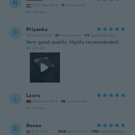
N
Gick med 2018
·
11
recensioner
för 3 år sen
Priyanka
P
Gick med 2019
·
55
recensioner
·
53
uppladdningar
Very good quality. Highly recommended.
för 3 år sen
Laura
L
Gick med 2018
·
86
recensioner
för 3 år sen
Renee
R
Gick med
·
1936
recensioner
·
1752
uppladdningar