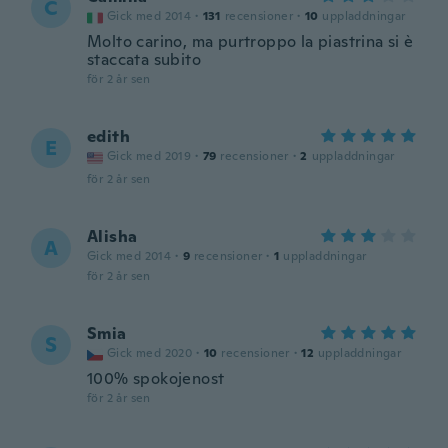
C
Gick med 2014
·
131
recensioner
·
10
uppladdningar
Molto carino, ma purtroppo la piastrina si è
staccata subito
för 2 år sen
edith
E
Gick med 2019
·
79
recensioner
·
2
uppladdningar
för 2 år sen
Alisha
A
Gick med 2014
·
9
recensioner
·
1
uppladdningar
för 2 år sen
Smia
S
Gick med 2020
·
10
recensioner
·
12
uppladdningar
100% spokojenost
för 2 år sen