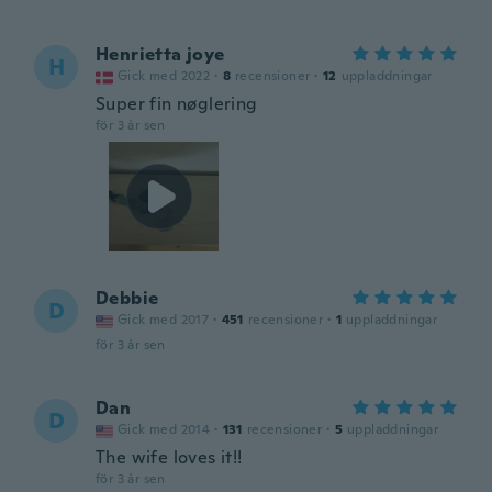
Henrietta joye
H
Gick med 2022
·
8
recensioner
·
12
uppladdningar
Super fin nøglering
för 3 år sen
Debbie
D
Gick med 2017
·
451
recensioner
·
1
uppladdningar
för 3 år sen
Dan
D
Gick med 2014
·
131
recensioner
·
5
uppladdningar
The wife loves it!!
för 3 år sen