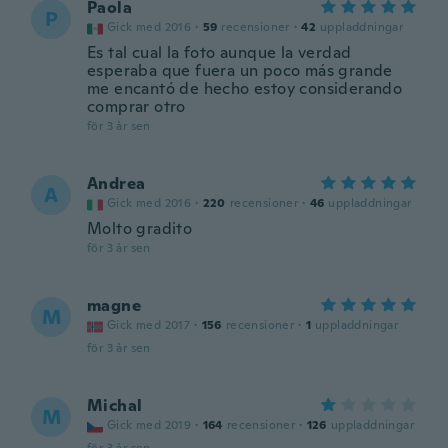
Paola
P
Gick med 2016
·
59
recensioner
·
42
uppladdningar
Es tal cual la foto aunque la verdad
esperaba que fuera un poco más grande
me encantó de hecho estoy considerando
comprar otro
för 3 år sen
Andrea
A
Gick med 2016
·
220
recensioner
·
46
uppladdningar
Molto gradito
för 3 år sen
magne
M
Gick med 2017
·
156
recensioner
·
1
uppladdningar
för 3 år sen
Michal
M
Gick med 2019
·
164
recensioner
·
126
uppladdningar