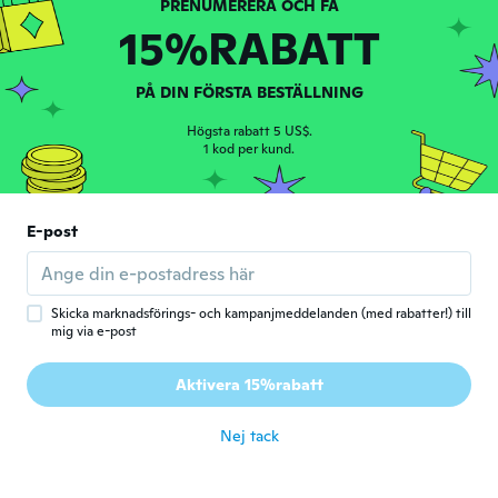
C
Gick med 2016
·
152
recensioner
·
28
uppladdningar
15%RABATT
för 3 år sen
PÅ DIN FÖRSTA BESTÄLLNING
Kayla
K
Gick med 2021
·
9
recensioner
·
8
uppladdningar
Högsta rabatt 5 US$.
Really cute! Looks just like the picture.
1 kod per kund.
för 3 år sen
E-post
蒼葉
蒼
Gick med 2020
·
15
recensioner
·
13
uppladdningar
för 3 år sen
Skicka marknadsförings- och kampanjmeddelanden (med rabatter!) till
mig via e-post
Vilde Henriksen
V
Gick med 2015
·
17
recensioner
·
1
uppladdningar
Aktivera 15%rabatt
Very bad quality!
för 3 år sen
Nej tack
Leah
L