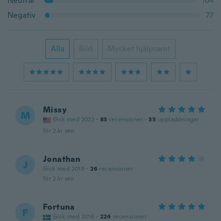
Neutral
164
Negativ
77
Alla
Bild
Mycket hjälpsamt
Missy
M
Gick med 2022
·
83
recensioner
·
35
uppladdningar
för 2 år sen
Jonathan
J
Gick med 2019
·
26
recensioner
för 2 år sen
Fortuna
F
Gick med 2016
·
224
recensioner