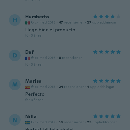
för 3 år sen
Humberto
H
Gick med 2018
·
47
recensioner
·
27
uppladdningar
Llego bien el producto
för 3 år sen
Daf
D
Gick med 2016
·
8
recensioner
för 3 år sen
Marisa
M
Gick med 2015
·
24
recensioner
·
1
uppladdningar
Perfecto
för 3 år sen
Nilla
N
Gick med 2017
·
38
recensioner
·
25
uppladdningar
Perfekt till bilnyckeln!