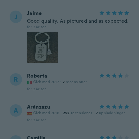
Jaime
J
Good quality. As pictured and as expected.
för 2 år sen
Roberta
R
Gick med 2017
·
7
recensioner
för 2 år sen
Aránzazu
A
Gick med 2018
·
252
recensioner
·
7
uppladdningar
för 2 år sen
Camilla