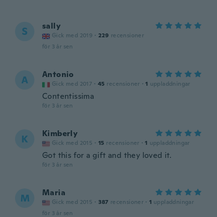
sally
S
Gick med 2019
·
229
recensioner
för 3 år sen
Antonio
A
Gick med 2017
·
45
recensioner
·
1
uppladdningar
Contentissima
för 3 år sen
Kimberly
K
Gick med 2015
·
15
recensioner
·
1
uppladdningar
Got this for a gift and they loved it.
för 3 år sen
Maria
M
Gick med 2015
·
387
recensioner
·
1
uppladdningar
för 3 år sen