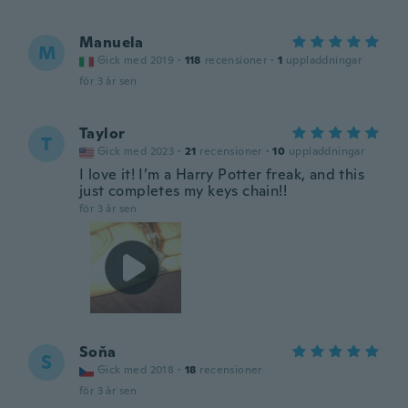
Manuela
M
Gick med 2019
·
118
recensioner
·
1
uppladdningar
för 3 år sen
Taylor
T
Gick med 2023
·
21
recensioner
·
10
uppladdningar
I love it! I’m a Harry Potter freak, and this
just completes my keys chain!!
för 3 år sen
Soňa
S
Gick med 2018
·
18
recensioner
för 3 år sen