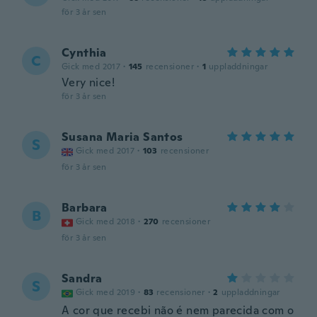
för 3 år sen
Cynthia
C
Gick med 2017
·
145
recensioner
·
1
uppladdningar
Very nice!
för 3 år sen
Susana Maria Santos
S
Gick med 2017
·
103
recensioner
för 3 år sen
Barbara
B
Gick med 2018
·
270
recensioner
för 3 år sen
Sandra
S
Gick med 2019
·
83
recensioner
·
2
uppladdningar
A cor que recebi não é nem parecida com o