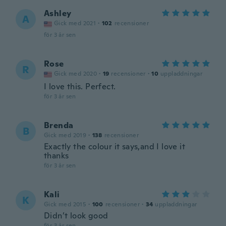
Ashley
A
Gick med 2021
·
102
recensioner
för 3 år sen
Rose
R
Gick med 2020
·
19
recensioner
·
10
uppladdningar
I love this. Perfect.
för 3 år sen
Brenda
B
Gick med 2019
·
138
recensioner
Exactly the colour it says,and I love it
thanks
för 3 år sen
Kali
K
Gick med 2015
·
100
recensioner
·
34
uppladdningar
Didn’t look good
för 3 år sen