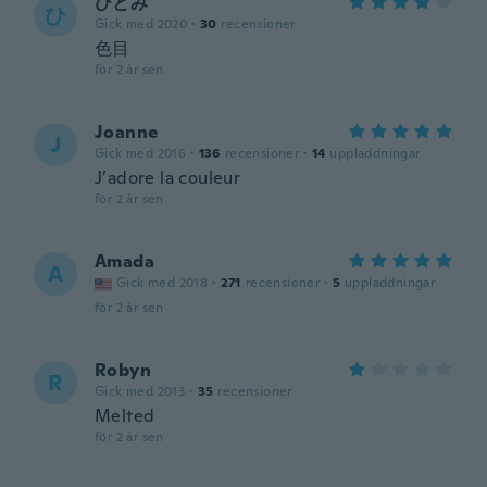
ひとみ
ひ
Gick med 2020
·
30
recensioner
色目
för 2 år sen
Joanne
J
Gick med 2016
·
136
recensioner
·
14
uppladdningar
J’adore la couleur
för 2 år sen
Amada
A
Gick med 2018
·
271
recensioner
·
5
uppladdningar
för 2 år sen
Robyn
R
Gick med 2013
·
35
recensioner
Melted
för 2 år sen