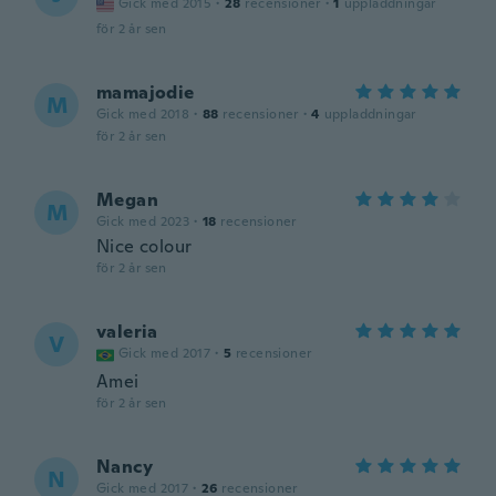
Gick med 2015
·
28
recensioner
·
1
uppladdningar
för 2 år sen
mamajodie
M
Gick med 2018
·
88
recensioner
·
4
uppladdningar
för 2 år sen
Megan
M
Gick med 2023
·
18
recensioner
Nice colour
för 2 år sen
valeria
V
Gick med 2017
·
5
recensioner
Amei
för 2 år sen
Nancy
N
Gick med 2017
·
26
recensioner