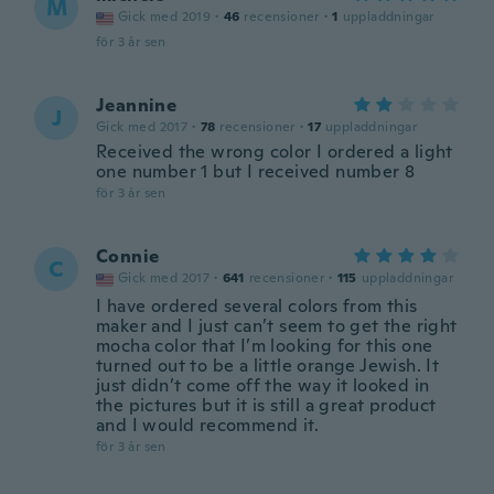
M
Gick med 2019
·
46
recensioner
·
1
uppladdningar
för 3 år sen
Jeannine
J
Gick med 2017
·
78
recensioner
·
17
uppladdningar
Received the wrong color I ordered a light
one number 1 but I received number 8
för 3 år sen
Connie
C
Gick med 2017
·
641
recensioner
·
115
uppladdningar
I have ordered several colors from this
maker and I just can’t seem to get the right
mocha color that I’m looking for this one
turned out to be a little orange Jewish. It
just didn’t come off the way it looked in
the pictures but it is still a great product
and I would recommend it.
för 3 år sen