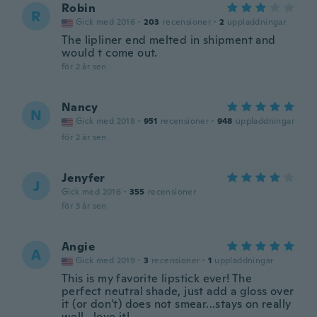
Robin
R
Gick med 2016
·
203
recensioner
·
2
uppladdningar
The lipliner end melted in shipment and
would t come out.
för 2 år sen
Nancy
N
Gick med 2018
·
951
recensioner
·
948
uppladdningar
för 2 år sen
Jenyfer
J
Gick med 2016
·
355
recensioner
för 3 år sen
Angie
A
Gick med 2019
·
3
recensioner
·
1
uppladdningar
This is my favorite lipstick ever! The
perfect neutral shade, just add a gloss over
it (or don't) does not smear...stays on really
well...love it!