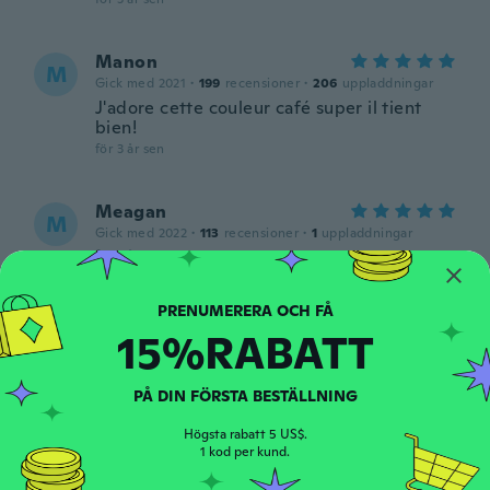
Manon
M
Gick med 2021
·
199
recensioner
·
206
uppladdningar
J'adore cette couleur café super il tient
bien!
för 3 år sen
Meagan
M
Gick med 2022
·
113
recensioner
·
1
uppladdningar
för 3 år sen
Crystal
C
15%RABATT
Gick med 2016
·
384
recensioner
·
55
uppladdningar
love it
för 3 år sen
PÅ DIN FÖRSTA BESTÄLLNING
Högsta rabatt 5 US$.
Luu
1 kod per kund.
L
Gick med 2020
·
43
recensioner