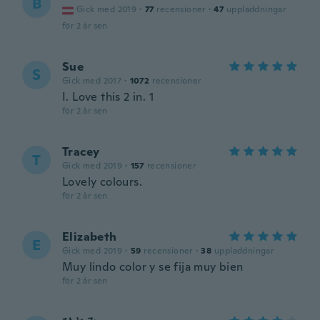
B
Gick med 2019
·
77
recensioner
·
47
uppladdningar
för 2 år sen
Sue
S
Gick med 2017
·
1072
recensioner
I. Love this 2 in. 1
för 2 år sen
Tracey
T
Gick med 2019
·
157
recensioner
Lovely colours.
för 2 år sen
Elizabeth
E
Gick med 2019
·
59
recensioner
·
38
uppladdningar
Muy lindo color y se fija muy bien
för 2 år sen