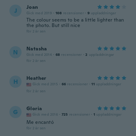
Joan
J
Gick med 2019
·
108
recensioner
·
9
uppladdningar
The colour seems to be a little lighter than
the photo. But still nice
för 2 år sen
Natasha
N
Gick med 2014
·
68
recensioner
·
2
uppladdningar
för 2 år sen
Heather
H
Gick med 2015
·
66
recensioner
·
11
uppladdningar
för 2 år sen
Gloria
G
Gick med 2016
·
725
recensioner
·
1
uppladdningar
Me encantó
för 2 år sen