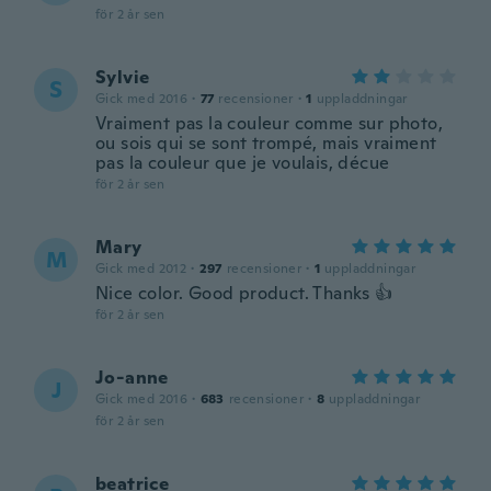
för 2 år sen
Sylvie
S
Gick med 2016
·
77
recensioner
·
1
uppladdningar
Vraiment pas la couleur comme sur photo,
ou sois qui se sont trompé, mais vraiment
pas la couleur que je voulais, décue
för 2 år sen
Mary
M
Gick med 2012
·
297
recensioner
·
1
uppladdningar
Nice color. Good product. Thanks 👍
för 2 år sen
Jo-anne
J
Gick med 2016
·
683
recensioner
·
8
uppladdningar
för 2 år sen
beatrice