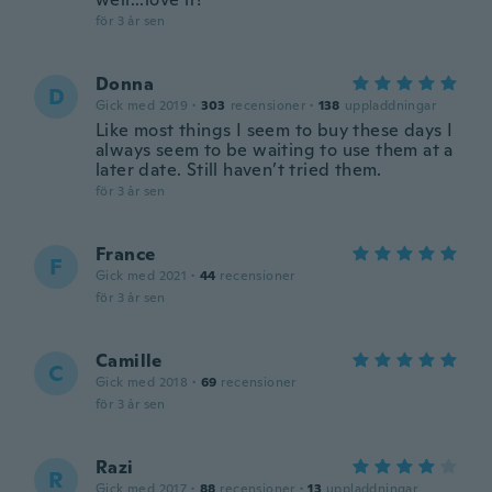
för 3 år sen
Donna
D
Gick med 2019
·
303
recensioner
·
138
uppladdningar
Like most things I seem to buy these days I
always seem to be waiting to use them at a
later date. Still haven’t tried them.
för 3 år sen
France
F
Gick med 2021
·
44
recensioner
för 3 år sen
Camille
C
Gick med 2018
·
69
recensioner
för 3 år sen
Razi
R
Gick med 2017
·
88
recensioner
·
13
uppladdningar