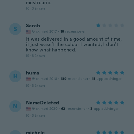
mostruário.
för 3 år sen
Sarah
S
Gick med 2017
·
18
recensioner
It was delivered in a good amount of time,
it just wasn’t the colour I wanted, I don’t
know what happened.
för 3 år sen
huma
H
Gick med 2018
·
139
recensioner
·
15
uppladdningar
för 3 år sen
NameDeleted
N
Gick med 2020
·
62
recensioner
·
3
uppladdningar
för 3 år sen
michele