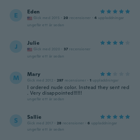
Eden
E
Gick med 2015
·
20
recensioner
·
4
uppladdningar
ungefär ett år sedan
Julie
J
Gick med 2020
·
37
recensioner
ungefär ett år sedan
Mary
M
Gick med 2012
·
297
recensioner
·
1
uppladdningar
I ordered nude color. Instead they sent red
. Very disappointed!!!!!!
ungefär ett år sedan
Sallie
S
Gick med 2017
·
28
recensioner
·
6
uppladdningar
ungefär ett år sedan