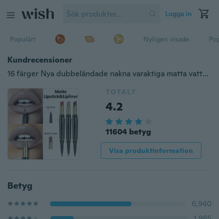
Logga in
Populärt
Nyligen visade
Pop
Kundrecensioner
16 färger Nya dubbeländade nakna varaktiga matta vattentäta Lipliner- och läppstiftpennor
TOTALT
4.2
11604 betyg
Visa produktinformation
Betyg
6,940
1,965