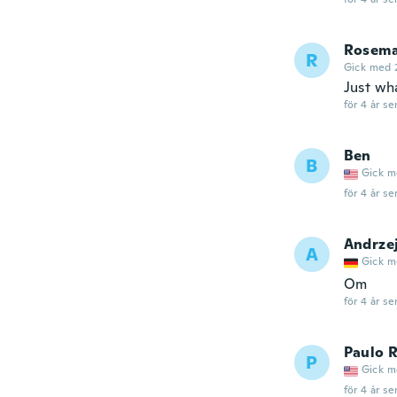
Rosema
R
Gick med 
Just wha
för 4 år se
Ben
B
Gick m
för 4 år se
Andrze
A
Gick m
Om
för 4 år se
Paulo 
P
Gick m
för 4 år se