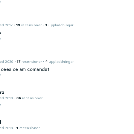
n
o
ed 2017
·
19
recensioner
·
3
uppladdningar
o
n
ed 2020
·
17
recensioner
·
4
uppladdningar
 ceea ce am comandat
n
rz
ed 2018
·
86
recensioner
n
l
ed 2018
·
1
recensioner