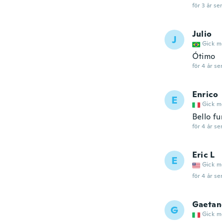
för 3 år se
Julio
J
Gick m
Ótimo
för 4 år se
Enrico
E
Gick m
Bello fu
för 4 år se
Eric L
E
Gick m
för 4 år se
Gaetan
G
Gick m