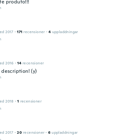
te produto!!!
n
ed 2017
·
171
recensioner
·
4
uppladdningar
n
ed 2016
·
14
recensioner
 description! (y)
n
ed 2018
·
1
recensioner
n
ed 2017
·
20
recensioner
·
6
uppladdningar
n