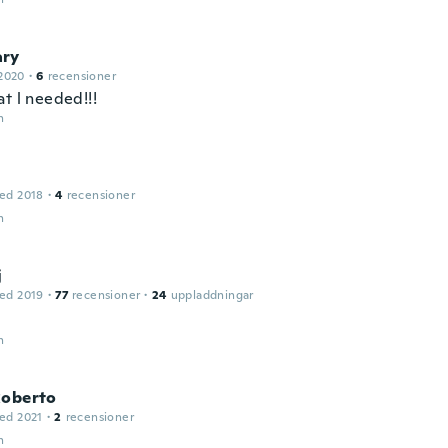
ry
2020
·
6
recensioner
t l needed!!!
n
ed 2018
·
4
recensioner
n
j
ed 2019
·
77
recensioner
·
24
uppladdningar
n
Roberto
ed 2021
·
2
recensioner
n