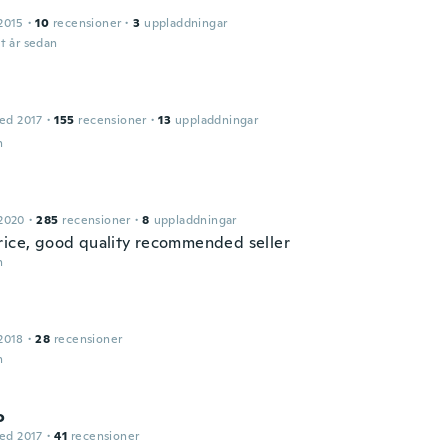
2015
·
10
recensioner
·
3
uppladdningar
t år sedan
ed 2017
·
155
recensioner
·
13
uppladdningar
n
2020
·
285
recensioner
·
8
uppladdningar
rice, good quality recommended seller
n
2018
·
28
recensioner
n
o
ed 2017
·
41
recensioner