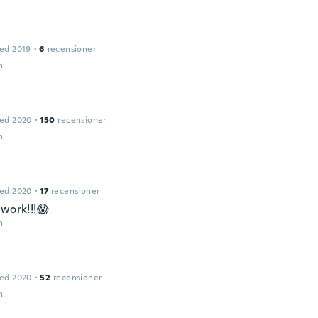
ed 2019
·
6
recensioner
n
ed 2020
·
150
recensioner
n
ed 2020
·
17
recensioner
 work!!!😱
n
ed 2020
·
52
recensioner
n