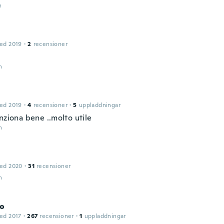
n
ed 2019
·
2
recensioner
n
ed 2019
·
4
recensioner
·
5
uppladdningar
nziona bene ..molto utile
n
ed 2020
·
31
recensioner
n
o
ed 2017
·
267
recensioner
·
1
uppladdningar