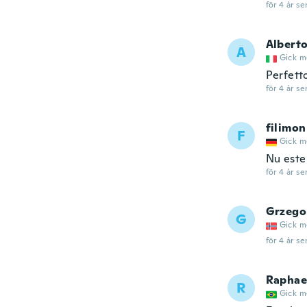
för 4 år se
Albert
A
Gick m
Perfett
för 4 år se
filimon
F
Gick m
Nu este
för 4 år se
Grzego
G
Gick m
för 4 år se
Raphae
R
Gick m