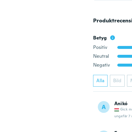
Produktrecens
Betyg
Positiv
Neutral
Negativ
Alla
Bild
Anikó
A
Gick m
ungefär 7