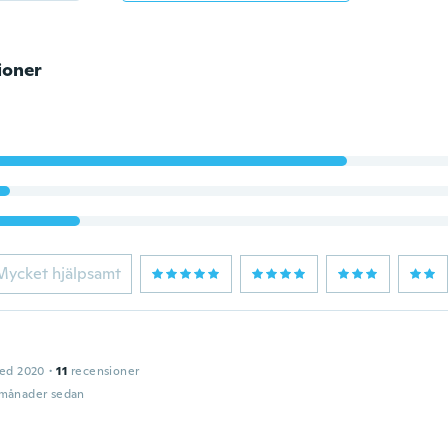
ioner
Mycket hjälpsamt
ed 2020
·
11
recensioner
 månader sedan