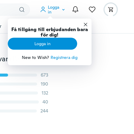
Logga
in
r
Djurtillbehör
Teknikprylar
Mer
Få tillgång till erbjudanden bara
för dig!
Logga in
3,5 mm AUX-ljudkontaktuttag till USB 2.0 kvinnlig omvandlare kabelkabel för bil MP3
New to Wish?
Registrera dig
673
190
132
40
244