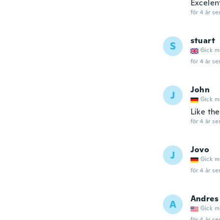
Excelen
för 4 år se
stuart
S
Gick m
för 4 år se
John
J
Gick m
Like the
för 4 år se
Jovo
J
Gick m
för 4 år se
Andres
A
Gick m
för 4 år se