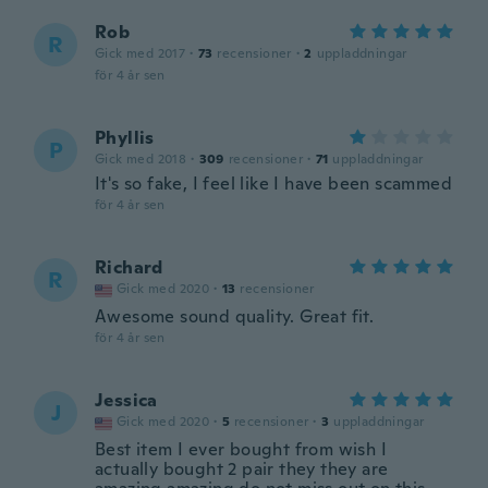
Rob
R
Gick med 2017
·
73
recensioner
·
2
uppladdningar
för 4 år sen
Phyllis
P
Gick med 2018
·
309
recensioner
·
71
uppladdningar
It's so fake, I feel like I have been scammed
för 4 år sen
Richard
R
Gick med 2020
·
13
recensioner
Awesome sound quality. Great fit.
för 4 år sen
Jessica
J
Gick med 2020
·
5
recensioner
·
3
uppladdningar
Best item I ever bought from wish I
actually bought 2 pair they they are