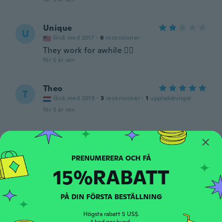
Unique
U
Gick med 2017
·
6
recensioner
They work for awhile 👍🏼
för 5 år sen
Theo
T
Gick med 2019
·
3
recensioner
·
1
uppladdningar
för 5 år sen
Erling Andreas
E
Gick med 2018
·
10
recensioner
·
1
uppladdningar
God
15%RABATT
för 5 år sen
PÅ DIN FÖRSTA BESTÄLLNING
Stuart
S
Gick med 2020
·
22
recensioner
·
7
uppladdningar
Högsta rabatt 5 US$.
Den virker ikke