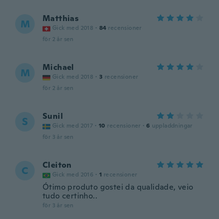
Matthias
M
Gick med 2018
·
84
recensioner
för 2 år sen
Michael
M
Gick med 2018
·
3
recensioner
för 2 år sen
Sunil
S
Gick med 2017
·
10
recensioner
·
6
uppladdningar
för 3 år sen
Cleiton
C
Gick med 2016
·
1
recensioner
Ótimo produto gostei da qualidade, veio
tudo certinho..
för 3 år sen