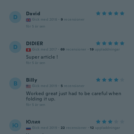
David
D
Gick med 2018
·
9
recensioner
för 5 år sen
DIDIER
D
Gick med 2017
·
69
recensioner
·
19
uppladdningar
Super article !
för 5 år sen
Billy
B
Gick med 2019
·
5
recensioner
Worked great just had to be careful when
folding it up.
för 5 år sen
Юлия
Ю
Gick med 2019
·
22
recensioner
·
12
uppladdningar