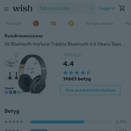
Logga in
Populärt
Nyligen visade
Pop
Kundrecensioner
S6 Bluetooth-hörlurar Trådlös Bluetooth 4.0 Heavy Bass Stereo Foldadle Auriculares med mikrofonstöd TF SD-kort Den bästa gåvan för studenten
TOTALT
4.4
14663 betyg
Visa produktinformation
Betyg
9,745
3,032