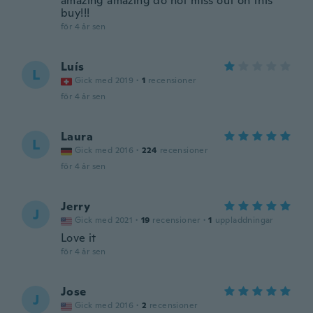
amazing amazing do not miss out on this
buy!!!
för 4 år sen
Luís
L
Gick med 2019
·
1
recensioner
för 4 år sen
Laura
L
Gick med 2016
·
224
recensioner
för 4 år sen
Jerry
J
Gick med 2021
·
19
recensioner
·
1
uppladdningar
Love it
för 4 år sen
Jose
J
Gick med 2016
·
2
recensioner