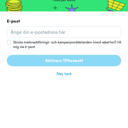
1 kod per kund.
för 5 år sen
Marianna
E-post
M
Gick med 2018
·
64
recensioner
Super cute product, delivered on time.
för 5 år sen
Skicka marknadsförings- och kampanjmeddelanden (med rabatter!) till
mig via e-post
Joop
J
Aktivera 15%rabatt
Gick med 2018
·
1
recensioner
för 5 år sen
Nej tack
Dupire
D
Gick med 2020
·
20
recensioner
för 5 år sen
Juan
J
Gick med 2019
·
53
recensioner
för 5 år sen