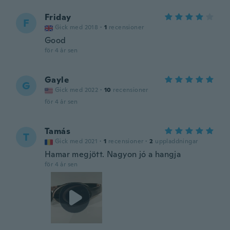
Friday
F
Gick med 2018
·
1
recensioner
Good
för 4 år sen
Gayle
G
Gick med 2022
·
10
recensioner
för 4 år sen
Tamás
T
Gick med 2021
·
1
recensioner
·
2
uppladdningar
Hamar megjött. Nagyon jó a hangja
för 4 år sen