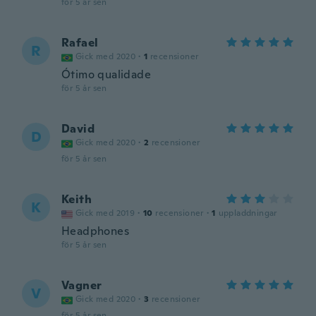
för 5 år sen
Rafael
R
Gick med 2020
·
1
recensioner
Ótimo qualidade
för 5 år sen
David
D
Gick med 2020
·
2
recensioner
för 5 år sen
Keith
K
Gick med 2019
·
10
recensioner
·
1
uppladdningar
Headphones
för 5 år sen
Vagner
V
Gick med 2020
·
3
recensioner
för 5 år sen