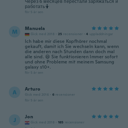
Через 6 месяцев перестали заряжаться и
работать🤷
för 5 år sen
Manuela
M
Gick med 2018
·
25
recensioner
·
4
uppladdningar
Ich habe mir diese Kopfhörer nochmal
gekauft, damit ich Sie wechseln kann, wenn
die anderen nach Stunden dann doch mal
alle sind. 😆 Sie funktionieren Immer sofort
und ohne Probleme mit meinem Samsung
galaxy s10+.
för 5 år sen
Arturo
A
Gick med 2016
·
6
recensioner
för 5 år sen
Jon
J
Gick med 2018
·
185
recensioner