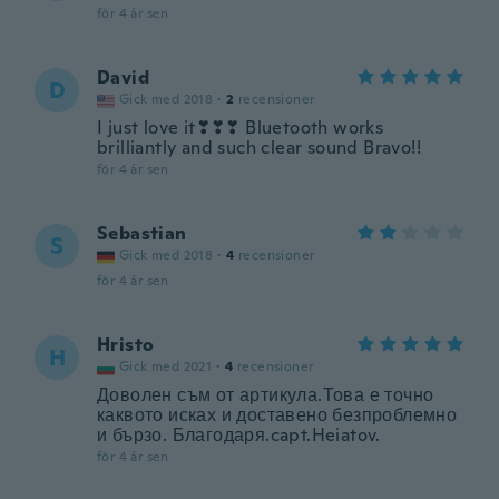
för 4 år sen
David
D
Gick med 2018
·
2
recensioner
I just love it❣❣❣ Bluetooth works
brilliantly and such clear sound Bravo!!
för 4 år sen
Sebastian
S
Gick med 2018
·
4
recensioner
för 4 år sen
Hristo
H
Gick med 2021
·
4
recensioner
Доволен съм от артикула.Това е точно
каквото исках и доставено безпроблемно
и бързо. Благодаря.capt.Heiatov.
för 4 år sen