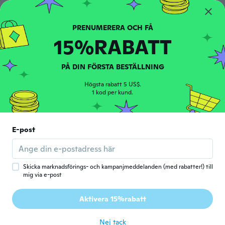
Linda
L
Gick med 2018
·
4
recensioner
·
1
uppladdningar
15%RABATT
för 6 år sen
PÅ DIN FÖRSTA BESTÄLLNING
Michelle
M
Gick med 2019
·
21
recensioner
Högsta rabatt 5 US$.
för 6 år sen
1 kod per kund.
Alexander
A
Gick med 2015
·
36
recensioner
·
6
uppladdningar
E-post
Me encanta
för 6 år sen
Skicka marknadsförings- och kampanjmeddelanden (med rabatter!) till
mig via e-post
Jo
J
Gick med 2015
·
56
recensioner
·
3
uppladdningar
Aktivera 15%rabatt
Awesome!
för 6 år sen
Nej tack