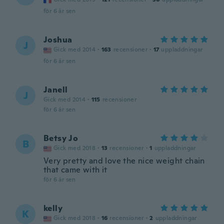
för 6 år sen
Joshua
J
Gick med 2014
·
163
recensioner
·
17
uppladdningar
för 6 år sen
Janell
J
Gick med 2014
·
115
recensioner
för 6 år sen
Betsy Jo
B
Gick med 2018
·
13
recensioner
·
1
uppladdningar
Very pretty and love the nice weight chain
that came with it
för 6 år sen
kelly
K
Gick med 2018
·
16
recensioner
·
2
uppladdningar