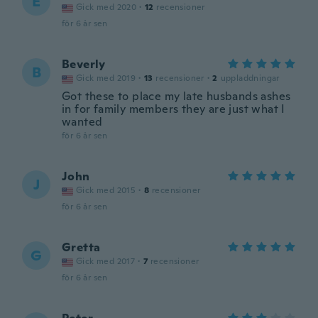
E
Gick med 2020
·
12
recensioner
för 6 år sen
Beverly
B
Gick med 2019
·
13
recensioner
·
2
uppladdningar
Got these to place my late husbands ashes
in for family members they are just what I
wanted
för 6 år sen
John
J
Gick med 2015
·
8
recensioner
för 6 år sen
Gretta
G
Gick med 2017
·
7
recensioner
för 6 år sen