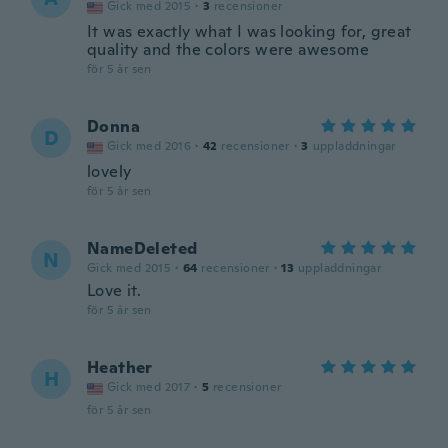
Gick med 2015
·
3
recensioner
It was exactly what I was looking for, great
quality and the colors were awesome
för 5 år sen
Donna
D
Gick med 2016
·
42
recensioner
·
3
uppladdningar
lovely
för 5 år sen
NameDeleted
N
Gick med 2015
·
64
recensioner
·
13
uppladdningar
Love it.
för 5 år sen
Heather
H
Gick med 2017
·
5
recensioner
för 5 år sen