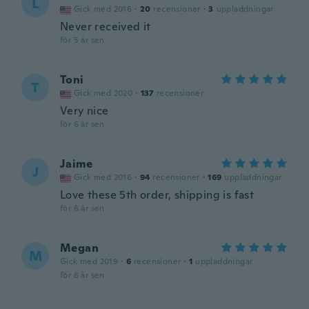
L
Gick med 2016
·
20
recensioner
·
3
uppladdningar
Never received it
för 5 år sen
Toni
T
Gick med 2020
·
137
recensioner
Very nice
för 6 år sen
Jaime
J
Gick med 2016
·
94
recensioner
·
169
uppladdningar
Love these 5th order, shipping is fast
för 6 år sen
Megan
M
Gick med 2019
·
6
recensioner
·
1
uppladdningar
för 6 år sen