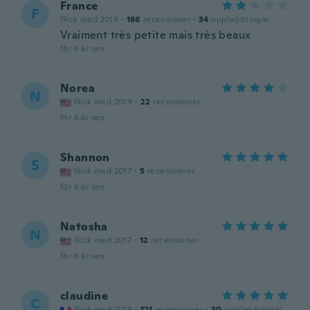
France
F
Gick med 2016
·
186
recensioner
·
34
uppladdningar
Vraiment très petite mais très beaux
för 6 år sen
Norea
N
Gick med 2019
·
22
recensioner
för 6 år sen
Shannon
S
Gick med 2017
·
5
recensioner
för 6 år sen
Natosha
N
Gick med 2017
·
12
recensioner
för 6 år sen
claudine
C
Gick med 2019
·
121
recensioner
·
30
uppladdningar