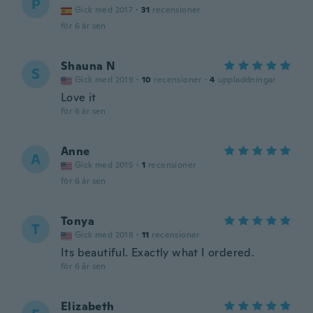
P
Gick med 2017
·
31
recensioner
för 6 år sen
Shauna N
S
Gick med 2019
·
10
recensioner
·
4
uppladdningar
Love it
för 6 år sen
Anne
A
Gick med 2015
·
1
recensioner
för 6 år sen
Tonya
T
Gick med 2018
·
11
recensioner
Its beautiful. Exactly what I ordered.
för 6 år sen
Elizabeth