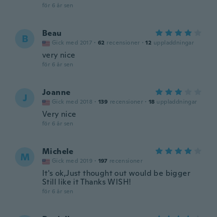
för 6 år sen
Beau
B
Gick med 2017
·
62
recensioner
·
12
uppladdningar
very nice
för 6 år sen
Joanne
J
Gick med 2018
·
139
recensioner
·
18
uppladdningar
Very nice
för 6 år sen
Michele
M
Gick med 2019
·
197
recensioner
It's ok,Just thought out would be bigger
Still like it Thanks WISH!
för 6 år sen