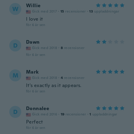
Willie
W
Gick med 2017
·
15
recensioner
·
13
uppladdningar
I love it
för 6 år sen
Dawn
D
Gick med 2018
·
8
recensioner
för 6 år sen
Mark
M
Gick med 2018
·
4
recensioner
It's exactly as it appears.
för 6 år sen
Donnalee
D
Gick med 2016
·
19
recensioner
·
1
uppladdningar
Perfect
för 6 år sen