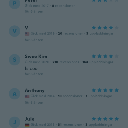
Peter
P
Gick med 2017
·
8
recensioner
för 6 år sen
V
V
Gick med 2019
·
20
recensioner
·
3
uppladdningar
för 6 år sen
Swee Kim
S
Gick med 2020
·
210
recensioner
·
164
uppladdningar
Is cool
för 6 år sen
Anthony
A
Gick med 2014
·
10
recensioner
·
1
uppladdningar
för 6 år sen
Jule
J
Gick med 2018
·
31
recensioner
·
3
uppladdningar