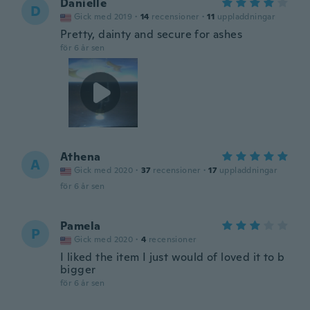
Danielle
D
Gick med 2019
·
14
recensioner
·
11
uppladdningar
Pretty, dainty and secure for ashes
för 6 år sen
Athena
A
Gick med 2020
·
37
recensioner
·
17
uppladdningar
för 6 år sen
Pamela
P
Gick med 2020
·
4
recensioner
I liked the item I just would of loved it to b
bigger
för 6 år sen