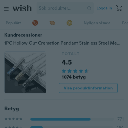
Logga in
Populärt
Nyligen visade
Pop
Kundrecensioner
1PC Hollow Out Cremation Pendant Stainless Steel Memorial Necklace Urn
TOTALT
4.5
1074 betyg
Visa produktinformation
Betyg
771
164