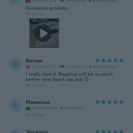
Gick med 2018
·
31
recensioner
·
6
uppladdningar
Excelente produto.
för 5 år sen
Dorcas
D
Gick med 2017
·
38
recensioner
·
2
uppladdningar
I really love it. Beading will be so much
better now that I can see 😏
för 5 år sen
Flamarion
F
Gick med 2018
·
1
recensioner
för 5 år sen
Эльмира