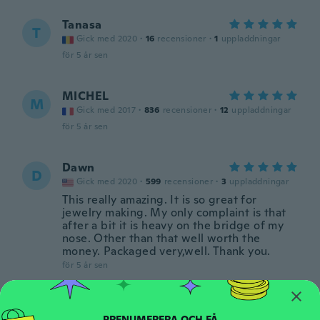
Tanasa
T
Gick med 2020
·
16
recensioner
·
1
uppladdningar
för 5 år sen
MICHEL
M
Gick med 2017
·
836
recensioner
·
12
uppladdningar
för 5 år sen
Dawn
D
Gick med 2020
·
599
recensioner
·
3
uppladdningar
This really amazing. It is so great for
jewelry making. My only complaint is that
after a bit it is heavy on the bridge of my
nose. Other than that well worth the
money. Packaged very,well. Thank you.
för 5 år sen
Antonino
A