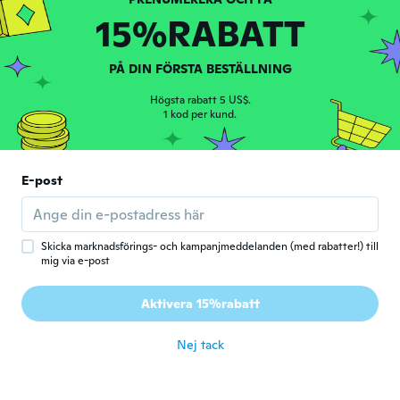
Gick med 2017
·
16
recensioner
15%RABATT
för 5 år sen
PÅ DIN FÖRSTA BESTÄLLNING
stella
S
Gick med 2017
·
12
recensioner
·
1
uppladdningar
Högsta rabatt 5 US$.
The light into work the quality is junk
1 kod per kund.
för 5 år sen
Hervé
E-post
H
Gick med 2019
·
15
recensioner
·
1
uppladdningar
Top!
för 5 år sen
Skicka marknadsförings- och kampanjmeddelanden (med rabatter!) till
mig via e-post
Edina
E
Aktivera 15%rabatt
Gick med 2018
·
209
recensioner
·
11
uppladdningar
för 5 år sen
Nej tack
Liselote
L
Gick med 2017
·
5
recensioner
·
3
uppladdningar