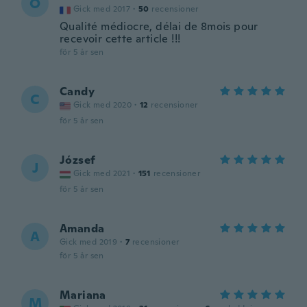
O
Gick med 2017
·
50
recensioner
Qualité médiocre, délai de 8mois pour
recevoir cette article !!!
för 5 år sen
Candy
C
Gick med 2020
·
12
recensioner
för 5 år sen
József
J
Gick med 2021
·
151
recensioner
för 5 år sen
Amanda
A
Gick med 2019
·
7
recensioner
för 5 år sen
Mariana
M