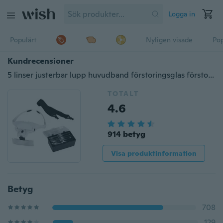
Logga in
Populärt
Nyligen visade
Pop
Kundrecensioner
5 linser justerbar lupp huvudband förstoringsglas förstoringsglas med LED-lampa lampa förstoringsglas för ögonfransförlängning skönhet
TOTALT
4.6
914 betyg
Visa produktinformation
Betyg
708
129