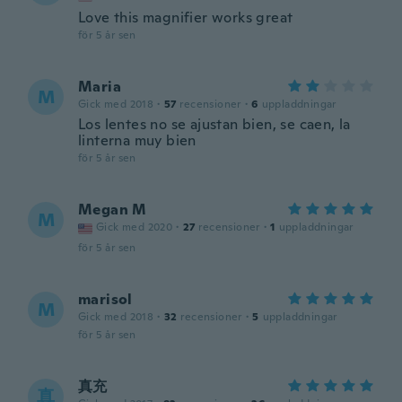
Love this magnifier works great
för 5 år sen
Maria
M
Gick med 2018
·
57
recensioner
·
6
uppladdningar
Los lentes no se ajustan bien, se caen, la
linterna muy bien
för 5 år sen
Megan M
M
Gick med 2020
·
27
recensioner
·
1
uppladdningar
för 5 år sen
marisol
M
Gick med 2018
·
32
recensioner
·
5
uppladdningar
för 5 år sen
真充
真