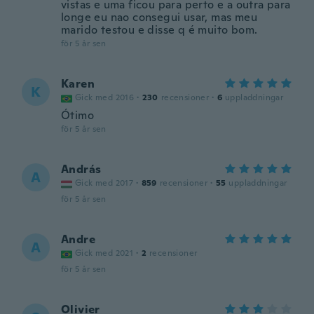
vistas e uma ficou para perto e a outra para
longe eu nao consegui usar, mas meu
marido testou e disse q é muito bom.
för 5 år sen
Karen
K
Gick med 2016
·
230
recensioner
·
6
uppladdningar
Ótimo
för 5 år sen
András
A
Gick med 2017
·
859
recensioner
·
55
uppladdningar
för 5 år sen
Andre
A
Gick med 2021
·
2
recensioner
för 5 år sen
Olivier