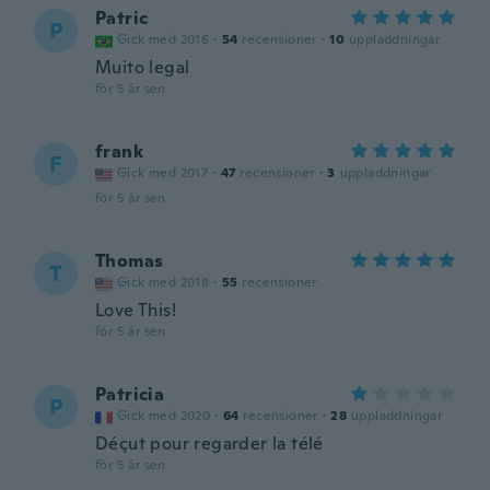
Patric
P
Gick med 2016
·
54
recensioner
·
10
uppladdningar
Muito legal
för 5 år sen
frank
F
Gick med 2017
·
47
recensioner
·
3
uppladdningar
för 5 år sen
Thomas
T
Gick med 2018
·
55
recensioner
Love This!
för 5 år sen
Patricia
P
Gick med 2020
·
64
recensioner
·
28
uppladdningar
Déçut pour regarder la télé
för 5 år sen