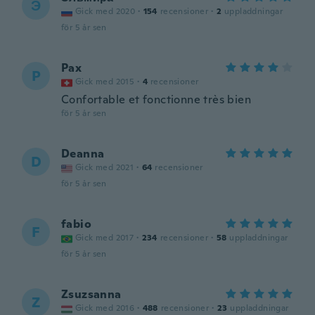
Э
Gick med 2020
·
154
recensioner
·
2
uppladdningar
för 5 år sen
Pax
P
Gick med 2015
·
4
recensioner
Confortable et fonctionne très bien
för 5 år sen
Deanna
D
Gick med 2021
·
64
recensioner
för 5 år sen
fabio
F
Gick med 2017
·
234
recensioner
·
58
uppladdningar
för 5 år sen
Zsuzsanna
Z
Gick med 2016
·
488
recensioner
·
23
uppladdningar