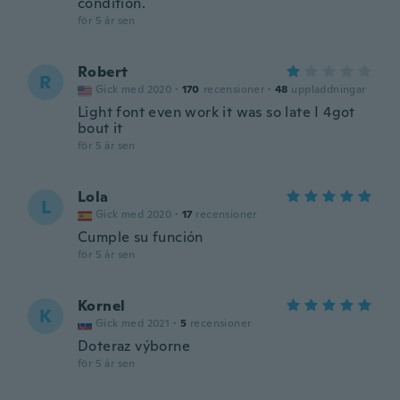
condition.
för 5 år sen
Robert
R
Gick med 2020
·
170
recensioner
·
48
uppladdningar
Light font even work it was so late I 4got
bout it
för 5 år sen
Lola
L
Gick med 2020
·
17
recensioner
Cumple su función
för 5 år sen
Kornel
K
Gick med 2021
·
5
recensioner
Doteraz výborne
för 5 år sen