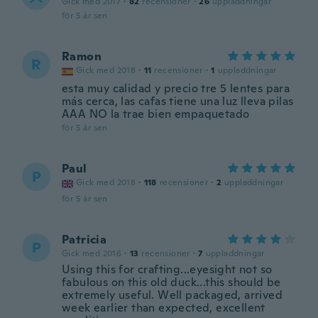
Gick med 2017
·
82
recensioner
·
26
uppladdningar
för 5 år sen
Ramon
R
Gick med 2018
·
11
recensioner
·
1
uppladdningar
esta muy calidad y precio tre 5 lentes para
más cerca, las cafas tiene una luz lleva pilas
AAA NO la trae bien empaquetado
för 5 år sen
Paul
P
Gick med 2018
·
118
recensioner
·
2
uppladdningar
för 5 år sen
Patricia
P
Gick med 2016
·
13
recensioner
·
7
uppladdningar
Using this for crafting...eyesight not so
fabulous on this old duck...this should be
extremely useful. Well packaged, arrived
week earlier than expected, excellent