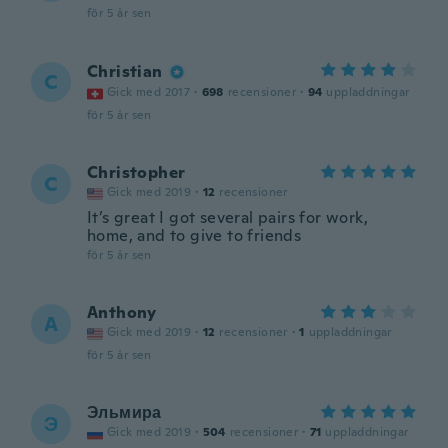
för 5 år sen
Christian
C
Gick med 2017
·
698
recensioner
·
94
uppladdningar
för 5 år sen
Christopher
C
Gick med 2019
·
12
recensioner
It’s great I got several pairs for work,
home, and to give to friends
för 5 år sen
Anthony
A
Gick med 2019
·
12
recensioner
·
1
uppladdningar
för 5 år sen
Эльмира
Э
Gick med 2019
·
504
recensioner
·
71
uppladdningar