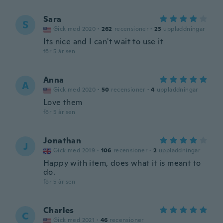
Sara
S
Gick med 2020
·
262
recensioner
·
23
uppladdningar
Its nice and I can't wait to use it
för 5 år sen
Anna
A
Gick med 2020
·
50
recensioner
·
4
uppladdningar
Love them
för 5 år sen
Jonathan
J
Gick med 2019
·
106
recensioner
·
2
uppladdningar
Happy with item, does what it is meant to
do.
för 5 år sen
Charles
C
Gick med 2021
·
46
recensioner