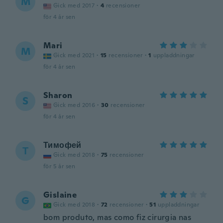
M
Gick med 2017
·
4
recensioner
för 4 år sen
Mari
M
Gick med 2021
·
15
recensioner
·
1
uppladdningar
för 4 år sen
Sharon
S
Gick med 2016
·
30
recensioner
för 4 år sen
Тимофей
Т
Gick med 2018
·
75
recensioner
för 5 år sen
Gislaine
G
Gick med 2018
·
72
recensioner
·
51
uppladdningar
bom produto, mas como fiz cirurgia nas