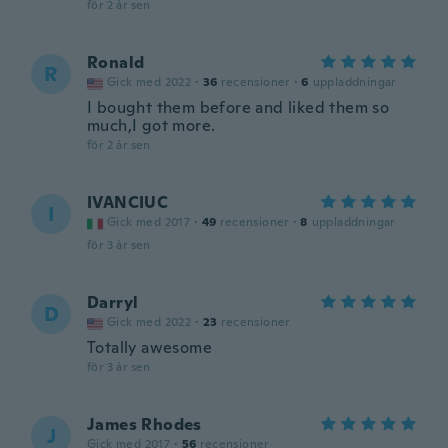
för 2 år sen
Ronald
R
Gick med 2022
·
36
recensioner
·
6
uppladdningar
I bought them before and liked them so
much,I got more.
för 2 år sen
IVANCIUC
I
Gick med 2017
·
49
recensioner
·
8
uppladdningar
för 3 år sen
Darryl
D
Gick med 2022
·
23
recensioner
Totally awesome
för 3 år sen
James Rhodes
J
Gick med 2017
·
56
recensioner