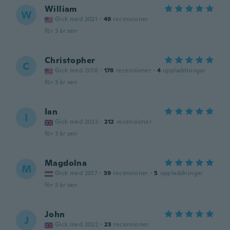
William
W
Gick med 2021
·
49
recensioner
för 3 år sen
Christopher
C
Gick med 2016
·
178
recensioner
·
4
uppladdningar
för 3 år sen
Ian
I
Gick med 2023
·
212
recensioner
för 3 år sen
Magdolna
M
Gick med 2017
·
39
recensioner
·
5
uppladdningar
för 3 år sen
John
J
Gick med 2022
·
23
recensioner