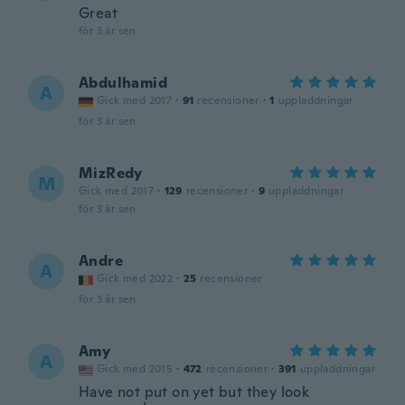
Great
för 3 år sen
Abdulhamid
A
Gick med 2017
·
91
recensioner
·
1
uppladdningar
för 3 år sen
MizRedy
M
Gick med 2017
·
129
recensioner
·
9
uppladdningar
för 3 år sen
Andre
A
Gick med 2022
·
25
recensioner
för 3 år sen
Amy
A
Gick med 2015
·
472
recensioner
·
391
uppladdningar
Have not put on yet but they look