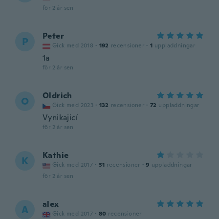
för 2 år sen
Peter
P
Gick med 2018
·
192
recensioner
·
1
uppladdningar
1a
för 2 år sen
Oldrich
O
Gick med 2023
·
132
recensioner
·
72
uppladdningar
Vynikajicí
för 2 år sen
Kathie
K
Gick med 2017
·
31
recensioner
·
9
uppladdningar
för 2 år sen
alex
A
Gick med 2017
·
80
recensioner