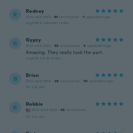
Rodney
R
Gick med 2018
·
81
recensioner
·
1
uppladdningar
ungefär 5 månader sedan
Gypzy
G
Gick med 2022
·
63
recensioner
·
3
uppladdningar
Amazing. They really look the part.
ungefär ett år sedan
Brian
B
Gick med 2018
·
26
recensioner
·
10
uppladdningar
för 2 år sen
Robbie
R
Gick med 2020
·
43
recensioner
för 2 år sen