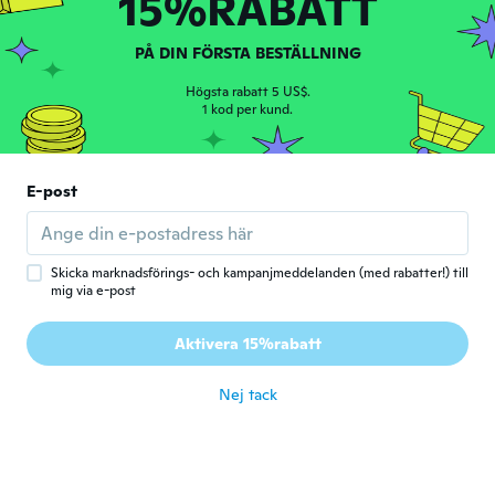
15%RABATT
för 3 år sen
PÅ DIN FÖRSTA BESTÄLLNING
Patrick
P
Högsta rabatt 5 US$.
Gick med 2021
·
54
recensioner
1 kod per kund.
Exelent
för 3 år sen
E-post
Kelemen
K
Gick med 2018
·
30
recensioner
·
11
uppladdningar
Jól ragad! Bármin megtapad,nem csak
Skicka marknadsförings- och kampanjmeddelanden (med rabatter!) till
visszintes felületen! Szupi
mig via e-post
för 3 år sen
Aktivera 15%rabatt
Fifi
F
Gick med 2023
·
17
recensioner
Nej tack
för 3 år sen
Martin
M