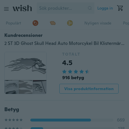
Logga in
Populärt
Nyligen visade
Pop
Kundrecensioner
2 ST 3D Ghost Skull Head Auto Motorcykel Bil Klistermärke Emblem Dekaler
TOTALT
4.5
916 betyg
Visa produktinformation
Betyg
669
138