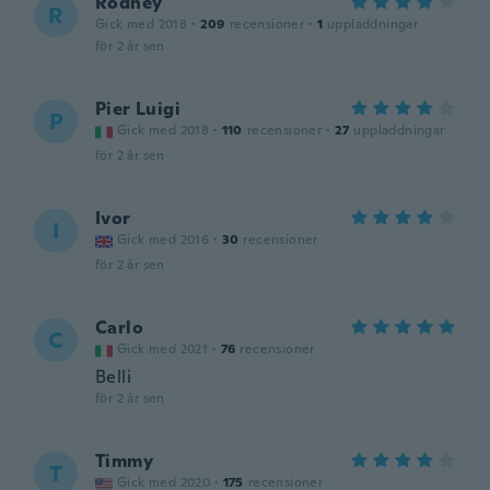
Rodney
R
Gick med 2018
·
209
recensioner
·
1
uppladdningar
för 2 år sen
Pier Luigi
P
Gick med 2018
·
110
recensioner
·
27
uppladdningar
för 2 år sen
Ivor
I
Gick med 2016
·
30
recensioner
för 2 år sen
Carlo
C
Gick med 2021
·
76
recensioner
Belli
för 2 år sen
Timmy
T
Gick med 2020
·
175
recensioner