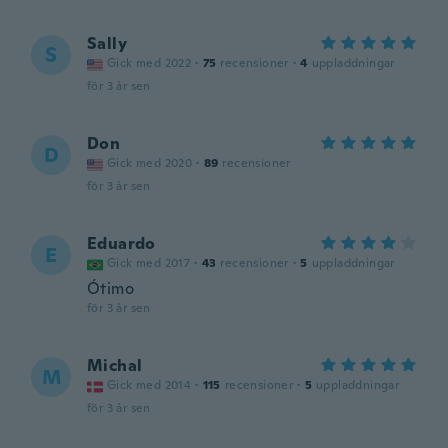
Sally
S
Gick med 2022
·
75
recensioner
·
4
uppladdningar
för 3 år sen
Don
D
Gick med 2020
·
89
recensioner
för 3 år sen
Eduardo
E
Gick med 2017
·
43
recensioner
·
5
uppladdningar
Ótimo
för 3 år sen
Michal
M
Gick med 2014
·
115
recensioner
·
5
uppladdningar
för 3 år sen