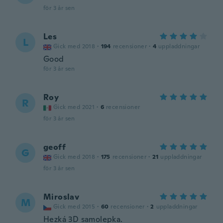
för 3 år sen
Les
L
Gick med 2018
·
194
recensioner
·
4
uppladdningar
Good
för 3 år sen
Roy
R
Gick med 2021
·
6
recensioner
för 3 år sen
geoff
G
Gick med 2018
·
175
recensioner
·
21
uppladdningar
för 3 år sen
Miroslav
M
Gick med 2015
·
60
recensioner
·
2
uppladdningar
Hezká 3D samolepka.