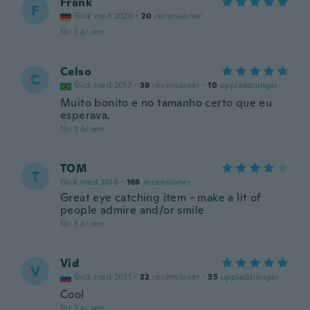
Frank
F
Gick med 2020
·
20
recensioner
för 3 år sen
Celso
C
Gick med 2017
·
38
recensioner
·
10
uppladdningar
Muito bonito e no tamanho certo que eu
esperava.
för 3 år sen
TOM
T
Gick med 2018
·
168
recensioner
Great eye catching item - make a lit of
people admire and/or smile
för 3 år sen
Vid
V
Gick med 2021
·
22
recensioner
·
35
uppladdningar
Cool
för 3 år sen