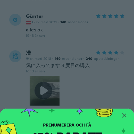
Günter
G
Gick med 2021
·
140
recensioner
alles ok
för 3 år sen
浩
浩
Gick med 2018
·
169
recensioner
·
240
uppladdningar
気に入ってます３度目の購入
för 3 år sen
Solisomar
S
Gick med 2015
·
11
recensioner
Muy pequeńa