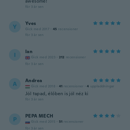
awesome!
för 3 år sen
Yves
Y
Gick med 2017
·
45
recensioner
för 3 år sen
Ian
I
Gick med 2023
·
212
recensioner
för 3 år sen
Andrea
A
Gick med 2018
·
41
recensioner
·
4
uppladdningar
Jól tapad, élőben is jól néz ki
för 3 år sen
PEPA MECH
P
Gick med 2015
·
51
recensioner
för 3 år sen