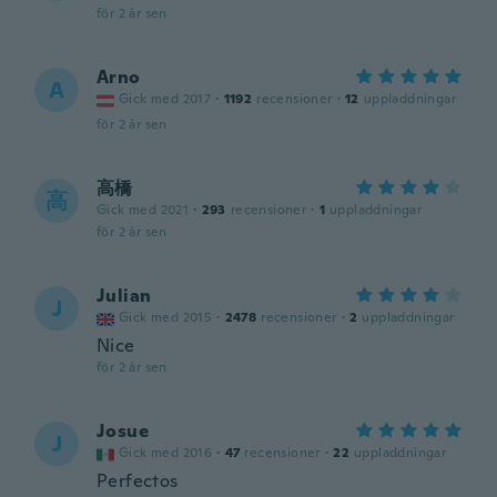
för 2 år sen
Arno
A
Gick med 2017
·
1192
recensioner
·
12
uppladdningar
för 2 år sen
高橋
高
Gick med 2021
·
293
recensioner
·
1
uppladdningar
för 2 år sen
Julian
J
Gick med 2015
·
2478
recensioner
·
2
uppladdningar
Nice
för 2 år sen
Josue
J
Gick med 2016
·
47
recensioner
·
22
uppladdningar
Perfectos