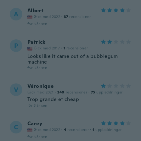
Albert
A
Gick med 2022
·
37
recensioner
för 3 år sen
Patrick
P
Gick med 2017
·
1
recensioner
Looks like it came out of a bubblegum
machine
för 3 år sen
Véronique
V
Gick med 2021
·
240
recensioner
·
75
uppladdningar
Trop grande et cheap
för 3 år sen
Carey
C
Gick med 2022
·
4
recensioner
·
1
uppladdningar
för 3 år sen