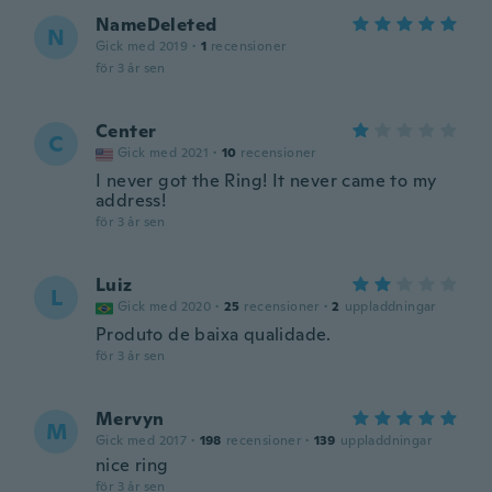
NameDeleted
N
Gick med 2019
·
1
recensioner
för 3 år sen
Center
C
Gick med 2021
·
10
recensioner
I never got the Ring! It never came to my
address!
för 3 år sen
Luiz
L
Gick med 2020
·
25
recensioner
·
2
uppladdningar
Produto de baixa qualidade.
för 3 år sen
Mervyn
M
Gick med 2017
·
198
recensioner
·
139
uppladdningar
nice ring
för 3 år sen