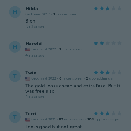
Hilda
H
Gick med 2017
·
2
recensioner
Bien
för 3 år sen
Harold
H
Gick med 2022
·
2
recensioner
för 3 år sen
Twin
T
Gick med 2022
·
6
recensioner
·
2
uppladdningar
The gold looks cheap and extra fake. But it
was free also
för 3 år sen
Terri
T
Gick med 2021
·
97
recensioner
·
108
uppladdningar
Looks good but not great.