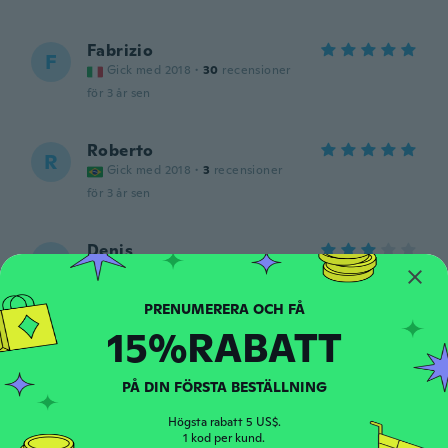
Fabrizio
F
Gick med 2018
·
30
recensioner
för 3 år sen
Roberto
R
Gick med 2018
·
3
recensioner
för 3 år sen
Denis
D
Gick med 2022
·
10
recensioner
för 3 år sen
15%RABATT
Jose
J
Gick med 2017
·
25
recensioner
·
13
uppladdningar
PÅ DIN FÖRSTA BESTÄLLNING
Llegó antes del tiempo
för 4 år sen
Högsta rabatt 5 US$.
1 kod per kund.