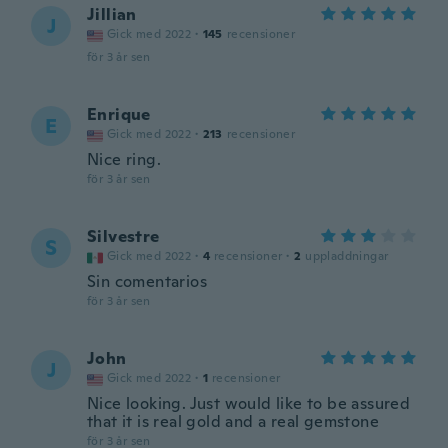
Jillian
J
Gick med 2022
·
145
recensioner
för 3 år sen
Enrique
E
Gick med 2022
·
213
recensioner
Nice ring.
för 3 år sen
Silvestre
S
Gick med 2022
·
4
recensioner
·
2
uppladdningar
Sin comentarios
för 3 år sen
John
J
Gick med 2022
·
1
recensioner
Nice looking. Just would like to be assured
that it is real gold and a real gemstone
för 3 år sen