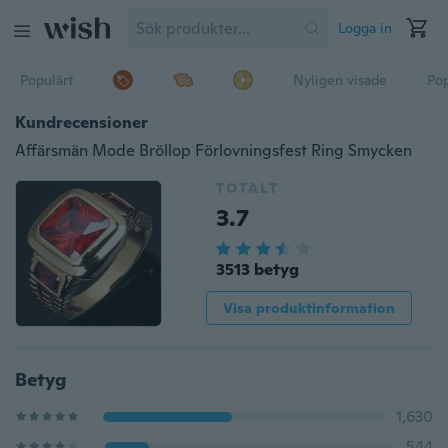
Logga in
Populärt
Nyligen visade
Pop
Kundrecensioner
Affärsmän Mode Bröllop Förlovningsfest Ring Smycken
TOTALT
3.7
3513 betyg
Visa produktinformation
Betyg
1,630
544