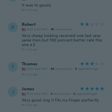
It was to gaudy.
för 3 år sen
Robert
R
Gick med 2022
·
16
recensioner
Very cheap looking received one last year
same item but 100 percent better rate this
one a 2
för 3 år sen
Thomas
T
Gick med 2017
·
29
recensioner
·
3
uppladdningar
för 3 år sen
James
J
Gick med 2022
·
3
recensioner
·
2
uppladdningar
Very good ring it fits my finger perfectly
för 3 år sen