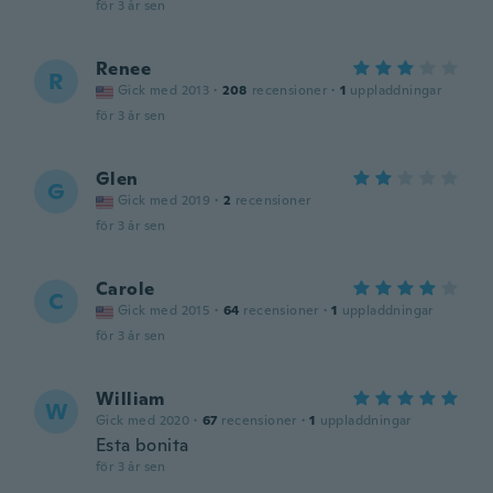
för 3 år sen
Renee
R
Gick med 2013
·
208
recensioner
·
1
uppladdningar
för 3 år sen
Glen
G
Gick med 2019
·
2
recensioner
för 3 år sen
Carole
C
Gick med 2015
·
64
recensioner
·
1
uppladdningar
för 3 år sen
William
W
Gick med 2020
·
67
recensioner
·
1
uppladdningar
Esta bonita
för 3 år sen