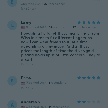
E
Gick med 2022
·
22
recensioner
för 3 år sen
Larry
L
Gick med 2019
·
34
recensioner
·
27
uppladdningar
I bought a fistful of these men's rings from
Wish in sizes to fit different fingers, so
now I can wear from 1 to 10 at a time
depending on my mood. And at these
prices the length of time the silver/gold
plating holds up is of little concern. They're
great!
för 3 år sen
Erma
E
Gick med 2017
·
1
recensioner
för 3 år sen
Anderson
A
Gick med 2021
·
14
recensioner