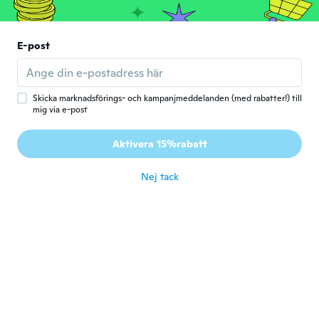
Christopher
C
Gick med 2014
·
8
recensioner
E-post
Looks like fake
för 4 år sen
Skicka marknadsförings- och kampanjmeddelanden (med rabatter!) till
Levita
L
mig via e-post
Gick med 2017
·
4
recensioner
·
3
uppladdningar
AMEI O ANEL SO FICOU MUITO GRANDE
Aktivera 15%rabatt
PRA MIM
för 4 år sen
Nej tack
Rafael
R
Gick med 2019
·
32
recensioner
·
5
uppladdningar
Looks great in fits great as well
för 4 år sen
Antonio
A
Gick med 2022
·
31
recensioner