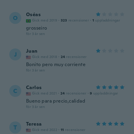
Oséas
O
Gick med 2019
·
323
recensioner
·
1
uppladdningar
grosseiro
för 3 år sen
Juan
J
Gick med 2018
·
24
recensioner
Bonito pero muy corriente
för 3 år sen
Carlos
C
Gick med 2021
·
24
recensioner
·
9
uppladdningar
Bueno para precio,calidad
för 3 år sen
Teresa
T
Gick med 2022
·
11
recensioner