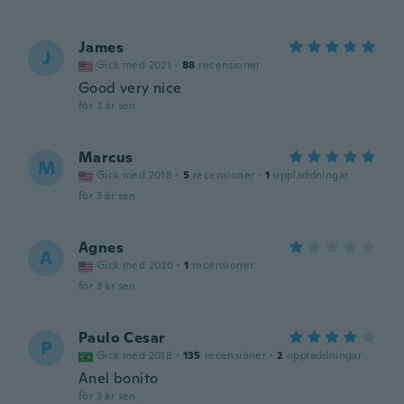
James
J
Gick med 2021
·
88
recensioner
Good very nice
för 3 år sen
Marcus
M
Gick med 2018
·
5
recensioner
·
1
uppladdningar
för 3 år sen
Agnes
A
Gick med 2020
·
1
recensioner
för 3 år sen
Paulo Cesar
P
Gick med 2018
·
135
recensioner
·
2
uppladdningar
Anel bonito
för 3 år sen