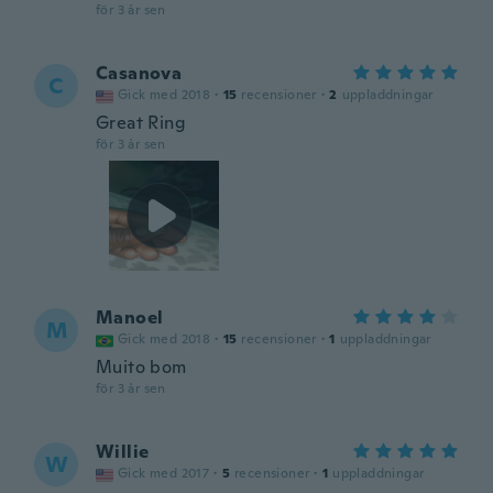
för 3 år sen
Casanova
C
Gick med 2018
·
15
recensioner
·
2
uppladdningar
Great Ring
för 3 år sen
Manoel
M
Gick med 2018
·
15
recensioner
·
1
uppladdningar
Muito bom
för 3 år sen
Willie
W
Gick med 2017
·
5
recensioner
·
1
uppladdningar