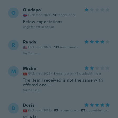
Oladapo
O
Gick med 2021
·
14
recensioner
Below expectations
ungefär ett år sedan
Randy
R
Gick med 2020
·
321
recensioner
för 2 år sen
Misho
M
Gick med 2023
·
1
recensioner
·
1
uppladdningar
The item I received is not the same with
offered one....
för 2 år sen
Doris
D
Gick med 2023
·
175
recensioner
·
175
uppladdningar
so la la