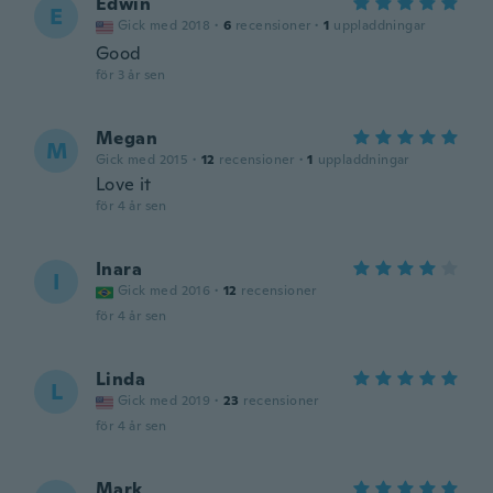
Edwin
E
Gick med 2018
·
6
recensioner
·
1
uppladdningar
Good
för 3 år sen
Megan
M
Gick med 2015
·
12
recensioner
·
1
uppladdningar
Love it
för 4 år sen
Inara
I
Gick med 2016
·
12
recensioner
för 4 år sen
Linda
L
Gick med 2019
·
23
recensioner
för 4 år sen
Mark