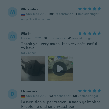
Miroslav
M
Gick med 2016
·
204
recensioner
·
4
uppladdningar
ungefär ett år sedan
Matt
M
Gick med 2021
·
32
recensioner
·
41
uppladdningar
Thank you very much. It’s very soft useful
to have.
för 2 år sen
Dominik
D
Gick med 2019
·
62
recensioner
·
68
uppladdningar
Lassen sich super tragen. Atmen geht ohne
Probleme und sind waschbar