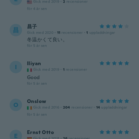
Gick med 2019
·
2
recensioner
för 4 år sen
昌子
昌
Gick med 2020
·
11
recensioner
·
1
uppladdningar
冬温かくて良い。
för 5 år sen
Iliyan
I
Gick med 2019
·
1
recensioner
Good
för 5 år sen
Onslow
O
Gick med 2016
·
204
recensioner
·
14
uppladdningar
för 5 år sen
Ernst Otto
E
Gick med 2018
·
26
recensioner