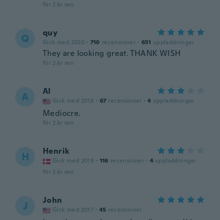
för 2 år sen
quy
Q
Gick med 2020
·
710
recensioner
·
651
uppladdningar
They are looking great. THANK WISH
för 2 år sen
Al
A
Gick med 2018
·
67
recensioner
·
4
uppladdningar
Mediocre.
för 2 år sen
Henrik
H
Gick med 2019
·
116
recensioner
·
4
uppladdningar
för 2 år sen
John
J
Gick med 2017
·
45
recensioner