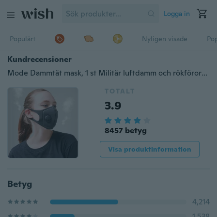
Logga in
Populärt
Nyligen visade
Pop
Kundrecensioner
Mode Dammtät mask, 1 st Militär luftdamm och rökföroreningsmasker med justerbara remmar och en tvättbar andningsmaska gjord för män kvinnor och barn
TOTALT
3.9
8457 betyg
Visa produktinformation
Betyg
4,214
1,538