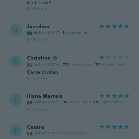
мошеник?
för 5 år sen
Jucielmo
J
Gick med 2017
·
3
recensioner
för 5 år sen
Christine
C
Gick med 2014
·
215
recensioner
·
118
uppladdningar
Came broken
för 5 år sen
Iliana Marcela
I
Gick med 2019
·
35
recensioner
·
29
uppladdningar
för 5 år sen
Cesare
C
Gick med 2020
·
5
recensioner