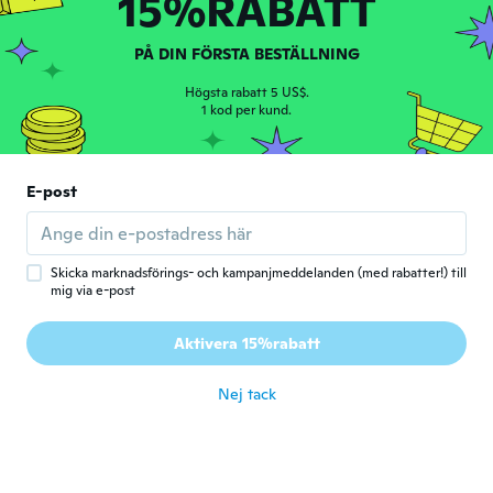
15%RABATT
Hazel
H
PÅ DIN FÖRSTA BESTÄLLNING
Gick med 2020
·
9
recensioner
för 5 år sen
Högsta rabatt 5 US$.
1 kod per kund.
Mlado
M
Gick med 2019
·
228
recensioner
·
2
uppladdningar
E-post
för 5 år sen
JAPAN
J
Skicka marknadsförings- och kampanjmeddelanden (med rabatter!) till
Gick med 2020
·
224
recensioner
·
54
uppladdningar
mig via e-post
för 5 år sen
Aktivera 15%rabatt
善也
善
Gick med 2020
·
33
recensioner
·
5
uppladdningar
Nej tack
för 5 år sen
ちゃんねる
ち
Gick med 2018
·
25
recensioner
·
1
uppladdningar