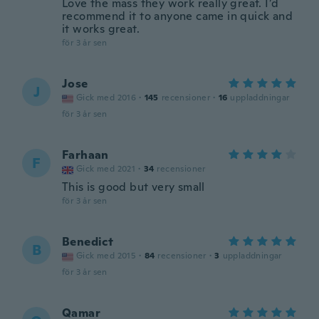
Love the mass they work really great. I’d
recommend it to anyone came in quick and
it works great.
för 3 år sen
Jose
J
Gick med 2016
·
145
recensioner
·
16
uppladdningar
för 3 år sen
Farhaan
F
Gick med 2021
·
34
recensioner
This is good but very small
för 3 år sen
Benedict
B
Gick med 2015
·
84
recensioner
·
3
uppladdningar
för 3 år sen
Qamar