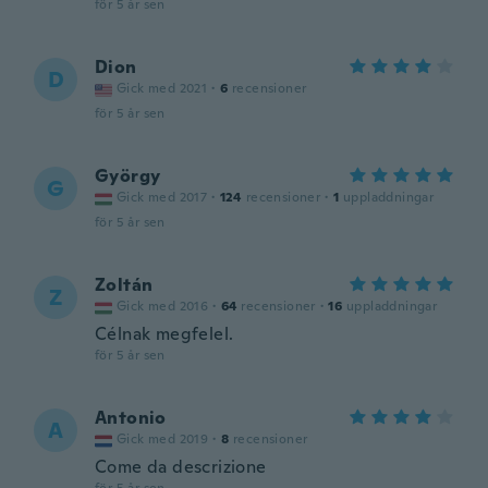
för 5 år sen
Dion
D
Gick med 2021
·
6
recensioner
för 5 år sen
György
G
Gick med 2017
·
124
recensioner
·
1
uppladdningar
för 5 år sen
Zoltán
Z
Gick med 2016
·
64
recensioner
·
16
uppladdningar
Célnak megfelel.
för 5 år sen
Antonio
A
Gick med 2019
·
8
recensioner
Come da descrizione