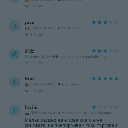
för 5 år sen
jose
J
Gick med 2017
·
7
recensioner
för 5 år sen
武士
武
Gick med 2019
·
140
recensioner
·
1
uppladdningar
för 5 år sen
Kim
K
Gick med 2016
·
3
recensioner
för 5 år sen
Ivailo
I
Gick med 2020
·
6
recensioner
·
5
uppladdningar
Малък размер не е това което е на
снимката, не препоръчвам този търговец