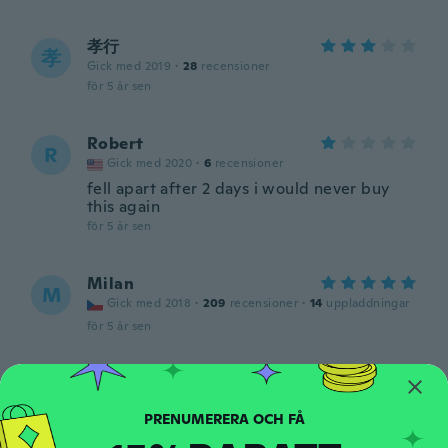
孝行
孝
Gick med 2019
·
28
recensioner
för 5 år sen
Robert
R
Gick med 2020
·
6
recensioner
fell apart after 2 days i would never buy
this again
för 5 år sen
Milan
M
Gick med 2018
·
209
recensioner
·
14
uppladdningar
för 5 år sen
Akvilė
A
Gick med 2020
·
2
recensioner
för 5 år sen