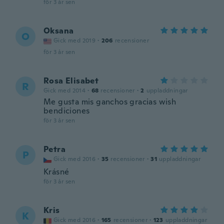
för 3 år sen
Oksana
O
Gick med 2019
·
206
recensioner
för 3 år sen
Rosa Elisabet
R
Gick med 2014
·
68
recensioner
·
2
uppladdningar
Me gusta mis ganchos gracias wish
bendiciones
för 3 år sen
Petra
P
Gick med 2016
·
35
recensioner
·
31
uppladdningar
Krásné
för 3 år sen
Kris
K
Gick med 2016
·
165
recensioner
·
123
uppladdningar