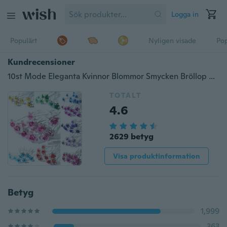
Logga in
Populärt
Nyligen visade
Pop
Kundrecensioner
10st Mode Eleganta Kvinnor Blommor Smycken Bröllop Hår Dekor Clips Crystal Flower Hårnålar Strass Hårnål
TOTALT
4.6
2629 betyg
Visa produktinformation
Betyg
1,999
363