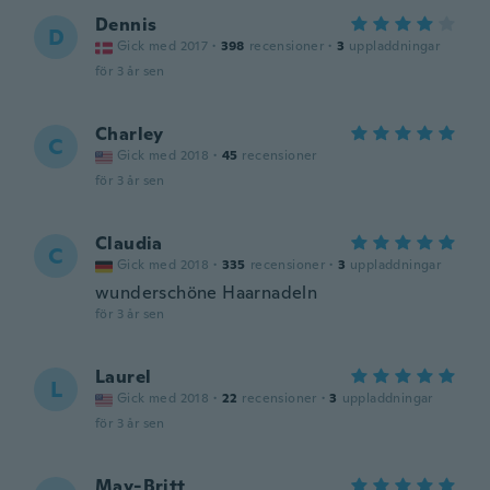
Dennis
D
Gick med 2017
·
398
recensioner
·
3
uppladdningar
för 3 år sen
Charley
C
Gick med 2018
·
45
recensioner
för 3 år sen
Claudia
C
Gick med 2018
·
335
recensioner
·
3
uppladdningar
wunderschöne Haarnadeln
för 3 år sen
Laurel
L
Gick med 2018
·
22
recensioner
·
3
uppladdningar
för 3 år sen
May-Britt