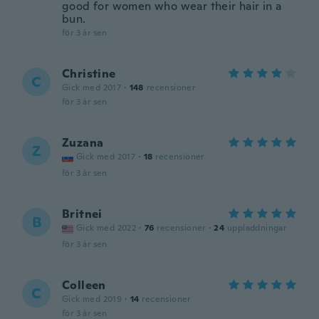
good for women who wear their hair in a
bun.
för 3 år sen
Christine
C
Gick med 2017
·
148
recensioner
för 3 år sen
Zuzana
Z
Gick med 2017
·
18
recensioner
för 3 år sen
Britnei
B
Gick med 2022
·
76
recensioner
·
24
uppladdningar
för 3 år sen
Colleen
C
Gick med 2019
·
14
recensioner
för 3 år sen