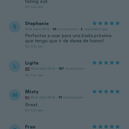
falling out.
för 3 år sen
Stephanie
S
Gick med 2016
·
10
recensioner
·
2
uppladdningar
Perfectos a usar para una boda próxima
que tengo que ir de dama de honor!
för 3 år sen
Ligita
L
Gick med 2018
·
167
recensioner
för 3 år sen
Misty
M
Gick med 2018
·
72
recensioner
Great
för 3 år sen
Fran