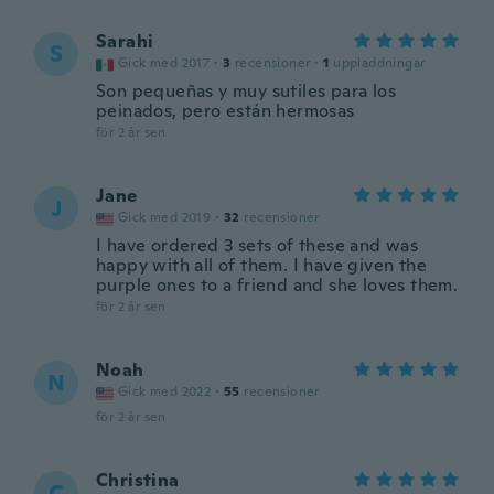
Sarahi
S
Gick med 2017
·
3
recensioner
·
1
uppladdningar
Son pequeñas y muy sutiles para los
peinados, pero están hermosas
för 2 år sen
Jane
J
Gick med 2019
·
32
recensioner
I have ordered 3 sets of these and was
happy with all of them. I have given the
purple ones to a friend and she loves them.
för 2 år sen
Noah
N
Gick med 2022
·
55
recensioner
för 2 år sen
Christina
C