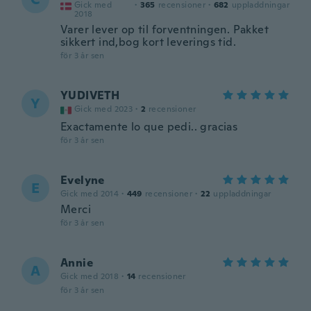
Gick med
·
365
recensioner
·
682
uppladdningar
2018
Varer lever op til forventningen. Pakket
sikkert ind,bog kort leverings tid.
för 3 år sen
YUDIVETH
Y
Gick med 2023
·
2
recensioner
Exactamente lo que pedi.. gracias
för 3 år sen
Evelyne
E
Gick med 2014
·
449
recensioner
·
22
uppladdningar
Merci
för 3 år sen
Annie
A
Gick med 2018
·
14
recensioner
för 3 år sen