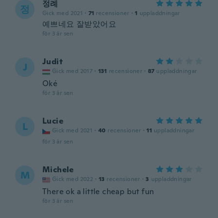
정례
정
Gick med 2021
·
71
recensioner
·
1
uppladdningar
예쁘네요 잘받았어요
för 3 år sen
Judit
J
Gick med 2017
·
131
recensioner
·
87
uppladdningar
Oké
för 3 år sen
Lucie
L
Gick med 2021
·
40
recensioner
·
11
uppladdningar
för 3 år sen
Michele
M
Gick med 2022
·
13
recensioner
·
3
uppladdningar
There ok a little cheap but fun
för 3 år sen