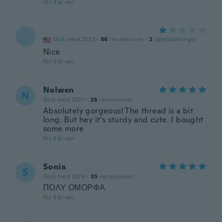
för 3 år sen
Gick med 2023
·
86
recensioner
·
2
uppladdningar
Nice
för 3 år sen
Nolwen
N
Gick med 2021
·
28
recensioner
Absolutely gorgeous! The thread is a bit
long. But hey it's sturdy and cute. I bought
some more
för 3 år sen
Sonia
S
Gick med 2019
·
35
recensioner
ΠΟΛΥ ΟΜΟΡΦΑ
för 3 år sen