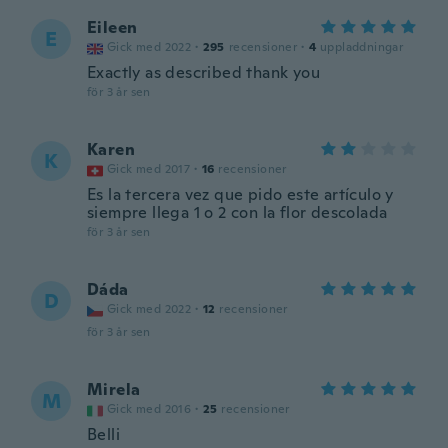
Eileen
E
Gick med 2022
·
295
recensioner
·
4
uppladdningar
Exactly as described thank you
för 3 år sen
Karen
K
Gick med 2017
·
16
recensioner
Es la tercera vez que pido este artículo y
siempre llega 1 o 2 con la flor descolada
för 3 år sen
Dáda
D
Gick med 2022
·
12
recensioner
för 3 år sen
Mirela
M
Gick med 2016
·
25
recensioner
Belli