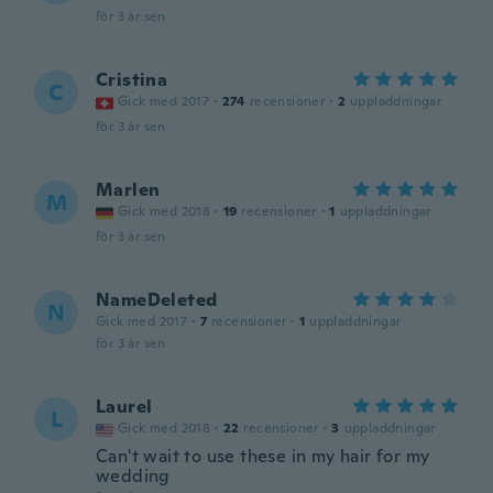
för 3 år sen
Cristina
C
Gick med 2017
·
274
recensioner
·
2
uppladdningar
för 3 år sen
Marlen
M
Gick med 2018
·
19
recensioner
·
1
uppladdningar
för 3 år sen
NameDeleted
N
Gick med 2017
·
7
recensioner
·
1
uppladdningar
för 3 år sen
Laurel
L
Gick med 2018
·
22
recensioner
·
3
uppladdningar
Can't wait to use these in my hair for my
wedding