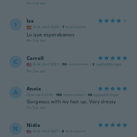
för 3 år sen
Isa
I
Gick med 2020
·
7
recensioner
Lo que esperabamos
för 3 år sen
Carroll
C
Gick med 2022
·
50
recensioner
·
2
uppladdningar
för 3 år sen
Annie
A
Gick med 2018
·
199
recensioner
·
46
uppladdningar
Gorgeous with my hair up. Very dressy
för 3 år sen
Nidia
N
Gick med 2017
·
9
recensioner