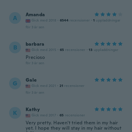
Amanda
A
Gick med 2018
·
6544
recensioner
·
1
uppladdningar
för 3 år sen
barbara
B
Gick med 2015
·
65
recensioner
·
13
uppladdningar
Precioso
för 3 år sen
Gale
G
Gick med 2021
·
21
recensioner
för 3 år sen
Kathy
K
Gick med 2017
·
65
recensioner
Very pretty. Haven't tried them in my hair
yet. I hope they will stay in my hair without