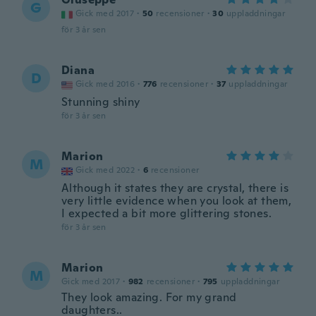
G
Gick med 2017
·
50
recensioner
·
30
uppladdningar
för 3 år sen
Diana
D
Gick med 2016
·
776
recensioner
·
37
uppladdningar
Stunning shiny
för 3 år sen
Marion
M
Gick med 2022
·
6
recensioner
Although it states they are crystal, there is
very little evidence when you look at them,
I expected a bit more glittering stones.
för 3 år sen
Marion
M
Gick med 2017
·
982
recensioner
·
795
uppladdningar
They look amazing. For my grand
daughters..