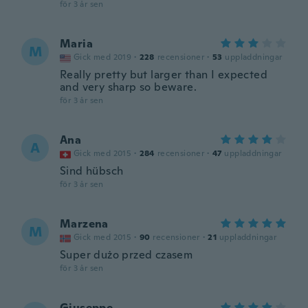
för 3 år sen
Maria
M
Gick med 2019
·
228
recensioner
·
53
uppladdningar
Really pretty but larger than I expected
and very sharp so beware.
för 3 år sen
Ana
A
Gick med 2015
·
284
recensioner
·
47
uppladdningar
Sind hübsch
för 3 år sen
Marzena
M
Gick med 2015
·
90
recensioner
·
21
uppladdningar
Super dużo przed czasem
för 3 år sen
Giuseppe