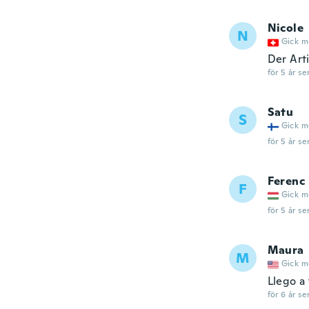
Nicole
N
Gick m
Der Art
för 5 år se
Satu
S
Gick m
för 5 år se
Ferenc
F
Gick m
för 5 år se
Maura
M
Gick m
Llego a
för 6 år se