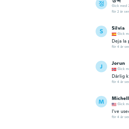
정숙
정
Gick med 
för 2 år se
Silvia
S
Gick m
Deja la 
för 4 år se
Jorun
J
Gick m
Dårlig k
för 4 år se
Michel
M
Gick m
I've use
för 4 år se