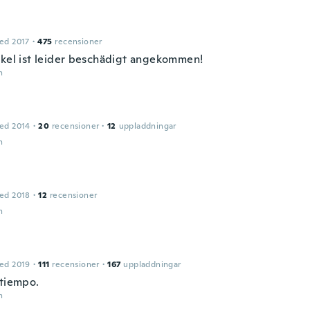
ed 2017
·
475
recensioner
ikel ist leider beschädigt angekommen!
n
ed 2014
·
20
recensioner
·
12
uppladdningar
n
ed 2018
·
12
recensioner
n
ed 2019
·
111
recensioner
·
167
uppladdningar
 tiempo.
n