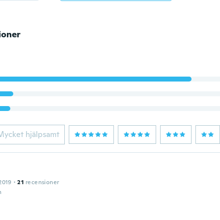
ioner
Mycket hjälpsamt
2019
·
21
recensioner
n