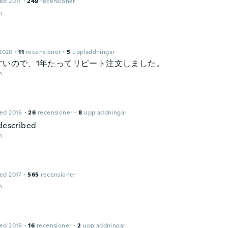
ed 2011
·
249
recensioner
n
2020
·
11
recensioner
·
5
uppladdningar
すいので、1年たってリピート注文しました。
n
ed 2016
·
26
recensioner
·
8
uppladdningar
 described
n
ed 2017
·
565
recensioner
n
ed 2019
·
16
recensioner
·
2
uppladdningar