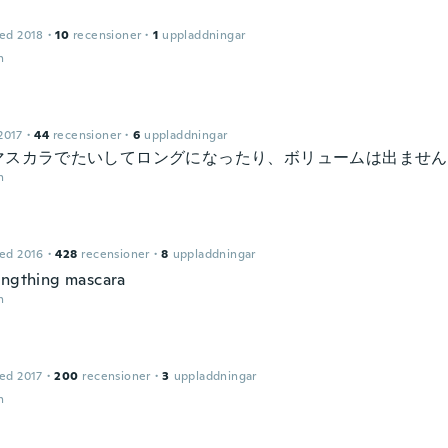
ed 2018
·
10
recensioner
·
1
uppladdningar
n
2017
·
44
recensioner
·
6
uppladdningar
マスカラでたいしてロングになったり、ボリュームは出ません
n
ed 2016
·
428
recensioner
·
8
uppladdningar
engthing mascara
n
ed 2017
·
200
recensioner
·
3
uppladdningar
n