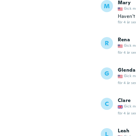
Mary
M
Gick m
Haven't
för 4 år se
Rena
R
Gick m
för 4 år se
Glenda
G
Gick m
för 4 år se
Clare
C
Gick m
för 4 år se
Leah
L