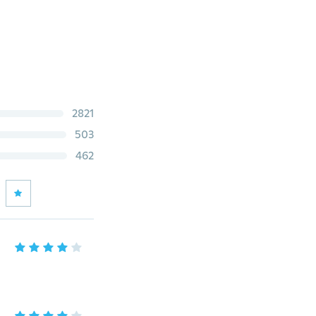
2821
503
462