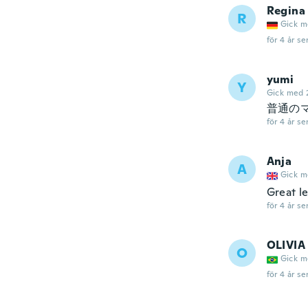
Regina
R
Gick m
för 4 år se
yumi
Y
Gick med 
普通の
för 4 år se
Anja
A
Gick m
Great l
för 4 år se
OLIVIA
O
Gick m
för 4 år se