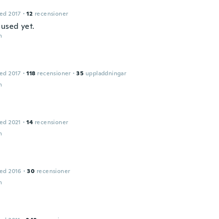
ed 2017
·
12
recensioner
 used yet.
n
ed 2017
·
118
recensioner
·
35
uppladdningar
n
ed 2021
·
14
recensioner
n
ed 2016
·
30
recensioner
n