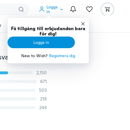
Logga
in
r
Djurtillbehör
Teknikprylar
Mer
Få tillgång till erbjudanden bara
för dig!
Logga in
Hihg kvalitet 3D-fiber Vattentät Mascara Långvarig svart ögonfransar Krypterad förlängning Dubbel Mascara Förlängning Mascara Maquillage Curling Mascara Ögonfransar Makeup
New to Wish?
Registrera dig
2,150
671
503
218
244