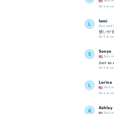
Gick m
för 5 år se
lami
L
Gick med 
使いや
för 5 år se
Sonya
S
Gick m
Just as
för 5 år se
Lorina
L
Gick m
för 5 år se
Ashley
A
Gick m