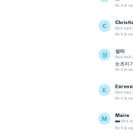
för 5 år se
Christi
C
Gick med 
för 5 år se
성미
성
Gick med 
눈초리
för 5 år se
Евгени
Е
Gick med 
för 5 år se
Maire
M
Gick m
för 5 år se