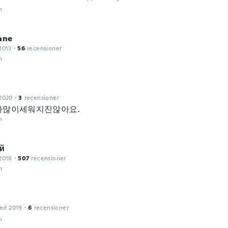
n
ane
2013
·
56
recensioner
n
2020
·
3
recensioner
가많이세워지진않아요.
n
й
2018
·
507
recensioner
n
ed 2019
·
6
recensioner
n