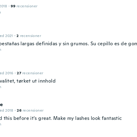
2018
·
99
recensioner
n
ed 2021
·
2
recensioner
pestañas largas definidas y sin grumos. Su cepillo es de go
n
ed 2016
·
27
recensioner
valitet, tørket ut innhold
n
le
ed 2018
·
26
recensioner
d this before it's great. Make my lashes look fantastic
n