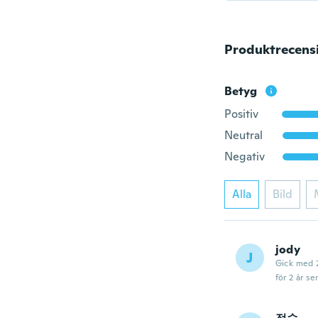
Produktrecens
Betyg
Positiv
Neutral
Negativ
Alla
Bild
jody
J
Gick med 
för 2 år se