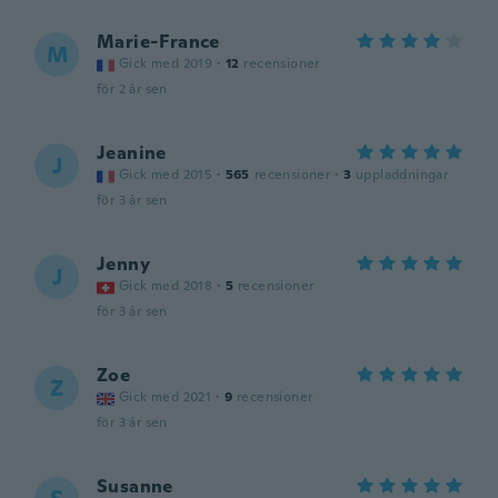
Marie-France
M
Gick med 2019
·
12
recensioner
för 2 år sen
Jeanine
J
Gick med 2015
·
565
recensioner
·
3
uppladdningar
för 3 år sen
Jenny
J
Gick med 2018
·
5
recensioner
för 3 år sen
Zoe
Z
Gick med 2021
·
9
recensioner
för 3 år sen
Susanne