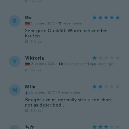
för 5 år sen
Ro
R
Gick med 2017
·
13
recensioner
Sehr gute Qualität. Würde ich wieder
kaufen.
för 5 år sen
Viktoria
V
Gick med 2020
·
30
recensioner
·
1
uppladdningar
för 5 år sen
Miia
M
Gick med 2017
·
1
recensioner
Bought size m, normally size s, too short,
not as described..
för 5 år sen
ちか