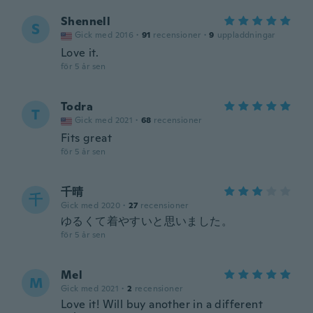
Shennell
S
Gick med 2016
·
91
recensioner
·
9
uppladdningar
Love it.
för 5 år sen
Todra
T
Gick med 2021
·
68
recensioner
Fits great
för 5 år sen
千晴
千
Gick med 2020
·
27
recensioner
ゆるくて着やすいと思いました。
för 5 år sen
Mel
M
Gick med 2021
·
2
recensioner
Love it! Will buy another in a different