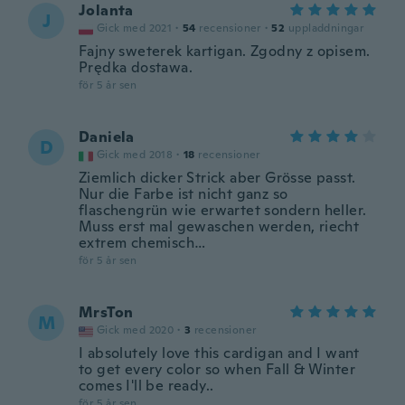
Jolanta
J
Gick med 2021
·
54
recensioner
·
52
uppladdningar
Fajny sweterek kartigan. Zgodny z opisem.
Prędka dostawa.
för 5 år sen
Daniela
D
Gick med 2018
·
18
recensioner
Ziemlich dicker Strick aber Grösse passt.
Nur die Farbe ist nicht ganz so
flaschengrün wie erwartet sondern heller.
Muss erst mal gewaschen werden, riecht
extrem chemisch…
för 5 år sen
MrsTon
M
Gick med 2020
·
3
recensioner
I absolutely love this cardigan and I want
to get every color so when Fall & Winter
comes I'll be ready..
för 5 år sen