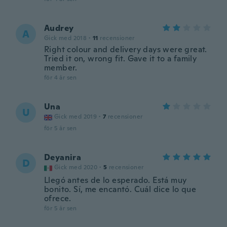
Audrey
A
Gick med 2018
·
11
recensioner
Right colour and delivery days were great.
Tried it on, wrong fit. Gave it to a family
member.
för 4 år sen
Una
U
Gick med 2019
·
7
recensioner
för 5 år sen
Deyanira
D
Gick med 2020
·
5
recensioner
Llegó antes de lo esperado. Está muy
bonito. Sí, me encantó. Cuál dice lo que
ofrece.
för 5 år sen