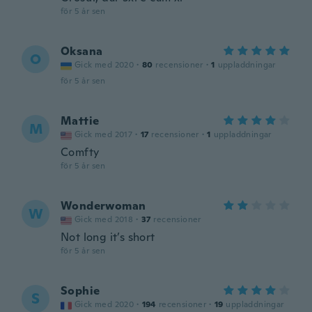
för 5 år sen
Oksana
O
Gick med 2020
·
80
recensioner
·
1
uppladdningar
för 5 år sen
Mattie
M
Gick med 2017
·
17
recensioner
·
1
uppladdningar
Comfty
för 5 år sen
Wonderwoman
W
Gick med 2018
·
37
recensioner
Not long it’s short
för 5 år sen
Sophie
S
Gick med 2020
·
194
recensioner
·
19
uppladdningar