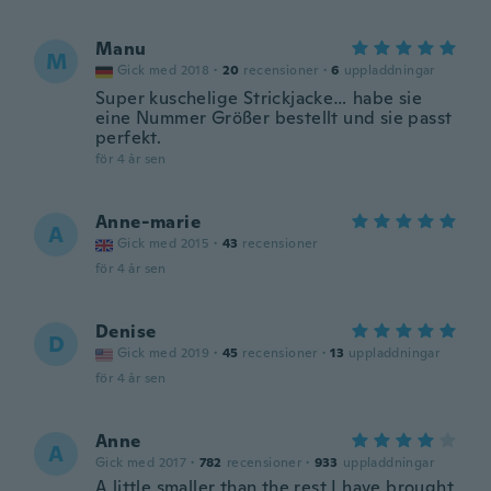
Manu
M
Gick med 2018
·
20
recensioner
·
6
uppladdningar
Super kuschelige Strickjacke… habe sie
eine Nummer Größer bestellt und sie passt
perfekt.
för 4 år sen
Anne-marie
A
Gick med 2015
·
43
recensioner
för 4 år sen
Denise
D
Gick med 2019
·
45
recensioner
·
13
uppladdningar
för 4 år sen
Anne
A
Gick med 2017
·
782
recensioner
·
933
uppladdningar
A little smaller than the rest I have brought