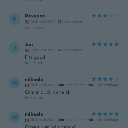
Roxanne
R
Gick med 2017
·
23
recensioner
för 5 år sen
Jen
J
Gick med 2017
·
22
recensioner
Fits good
för 5 år sen
mihaela
M
Gick med 2021
·
906
recensioner
·
115
uppladdningar
Cam mic 3xl, dar e ok
för 5 år sen
mihaela
M
Gick med 2021
·
906
recensioner
·
115
uppladdningar
Grosut, dar 3xl e cam xl