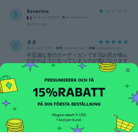
Severine
S
Gick med 2018
·
9
recensioner
för 5 år sen
ささ
さ
Gick med 2017
·
573
recensioner
·
256
uppladdningar
不思議な形のカーディガンです🤔お尻が弛ん
だかのようになってしまうのが気になります
が、これが今時デザインなのかも知れません
🥺
för 5 år sen
15%RABATT
Mária
M
Gick med 2017
·
958
recensioner
·
410
uppladdningar
PÅ DIN FÖRSTA BESTÄLLNING
för 5 år sen
Högsta rabatt 5 US$.
1 kod per kund.
Chantal
C
Gick med 2021
·
10
recensioner