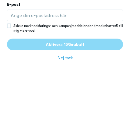
för 5 år sen
E-post
Patricia
P
Gick med 2020
·
81
recensioner
·
2
uppladdningar
Skicka marknadsförings- och kampanjmeddelanden (med rabatter!) till
A sweater, not jacket...very very short in
mig via e-post
front & not at all long in the back. Not like
the model/ pictured advertised ! Not
Aktivera 15%rabatt
wearable !
för 5 år sen
Nej tack
Glenys
G
Gick med 2020
·
3
recensioner
Want to return this item would you send a
return slip
för 5 år sen
Céline
C
Gick med 2019
·
20
recensioner
·
8
uppladdningar
Joli et confortable
för 5 år sen