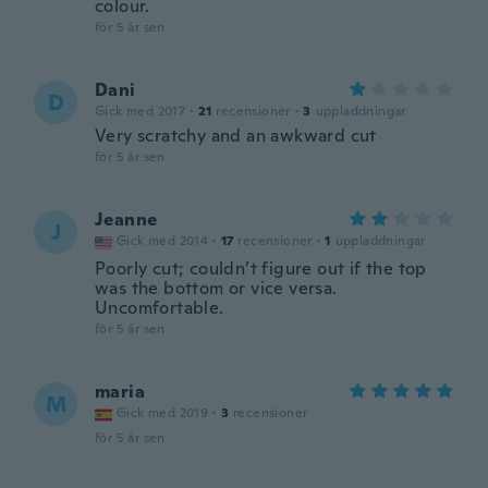
colour.
för 5 år sen
Dani
D
Gick med 2017
·
21
recensioner
·
3
uppladdningar
Very scratchy and an awkward cut
för 5 år sen
Jeanne
J
Gick med 2014
·
17
recensioner
·
1
uppladdningar
Poorly cut; couldn’t figure out if the top
was the bottom or vice versa.
Uncomfortable.
för 5 år sen
maria
M
Gick med 2019
·
3
recensioner
för 5 år sen