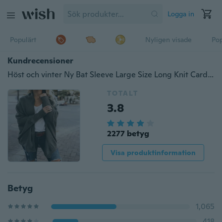
Logga in
Populärt
Nyligen visade
Pop
Kundrecensioner
Höst och vinter Ny Bat Sleeve Large Size Long Knit Cardigan Sweater Damjacka
TOTALT
3.8
2277 betyg
Visa produktinformation
Betyg
1,065
418