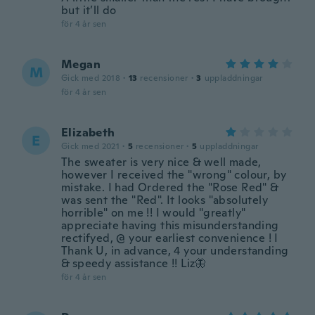
but it’ll do
för 4 år sen
Megan
M
Gick med 2018
·
13
recensioner
·
3
uppladdningar
för 4 år sen
Elizabeth
E
Gick med 2021
·
5
recensioner
·
5
uppladdningar
The sweater is very nice & well made,
however I received the "wrong" colour, by
mistake. I had Ordered the "Rose Red" &
was sent the "Red". It looks "absolutely
horrible" on me !! I would "greatly"
appreciate having this misunderstanding
rectifyed, @ your earliest convenience ! I
Thank U, in advance, 4 your understanding
& speedy assistance !! Liz🦋
för 4 år sen