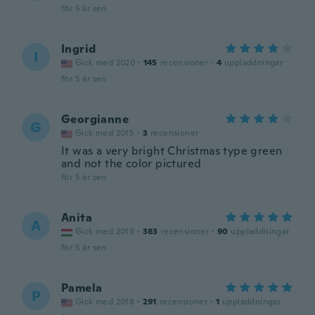
för 5 år sen
Ingrid
I
Gick med 2020
·
145
recensioner
·
4
uppladdningar
för 5 år sen
Georgianne
G
Gick med 2015
·
3
recensioner
It was a very bright Christmas type green
and not the color pictured
för 5 år sen
Anita
A
Gick med 2018
·
383
recensioner
·
90
uppladdningar
för 5 år sen
Pamela
P
Gick med 2018
·
291
recensioner
·
1
uppladdningar