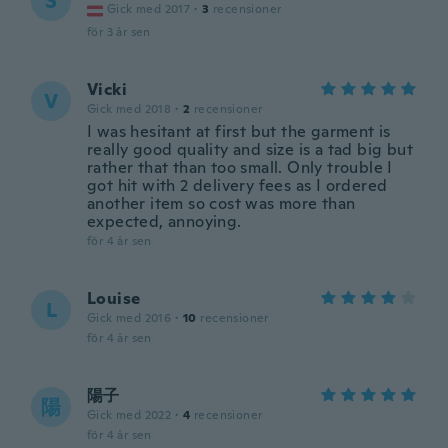
S
Gick med 2017
·
3
recensioner
för 3 år sen
Vicki
V
Gick med 2018
·
2
recensioner
I was hesitant at first but the garment is
really good quality and size is a tad big but
rather that than too small. Only trouble I
got hit with 2 delivery fees as I ordered
another item so cost was more than
expected, annoying.
för 4 år sen
Louise
L
Gick med 2016
·
10
recensioner
för 4 år sen
陽子
陽
Gick med 2022
·
4
recensioner
för 4 år sen