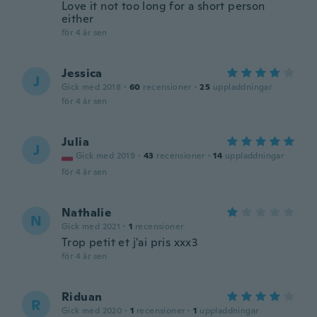
Love it not too long for a short person
either
för 4 år sen
Jessica
J
Gick med 2018
·
60
recensioner
·
25
uppladdningar
för 4 år sen
Julia
J
Gick med 2019
·
43
recensioner
·
14
uppladdningar
för 4 år sen
Nathalie
N
Gick med 2021
·
1
recensioner
Trop petit et j'ai pris xxx3
för 4 år sen
Riduan
R
Gick med 2020
·
1
recensioner
·
1
uppladdningar