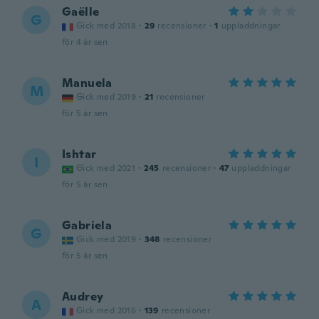
Gaëlle
G
Gick med 2018
·
29
recensioner
·
1
uppladdningar
för 4 år sen
Manuela
M
Gick med 2019
·
21
recensioner
för 5 år sen
Ishtar
I
Gick med 2021
·
245
recensioner
·
47
uppladdningar
för 5 år sen
Gabriela
G
Gick med 2019
·
348
recensioner
för 5 år sen
Audrey
A
Gick med 2016
·
139
recensioner