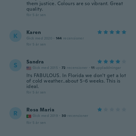
them justice. Colours are so vibrant. Great
quality.
för 5 år sen
Karen
K
Gick med 2020
·
144
recensioner
för 5 år sen
Sandra
S
Gick med 2015
·
72
recensioner
·
11
uppladdningar
Its FABULOUS. In Florida we don't get a lot
of cold weather..about 5-6 weeks. This is
ideal.
för 5 år sen
Rosa Maria
R
Gick med 2019
·
30
recensioner
för 5 år sen