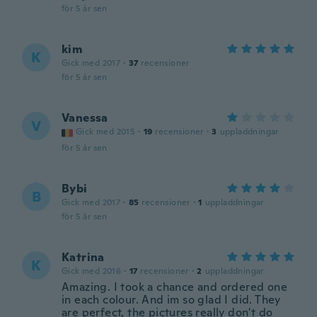
för 5 år sen
kim
K
Gick med 2017
·
37
recensioner
för 5 år sen
Vanessa
V
Gick med 2015
·
19
recensioner
·
3
uppladdningar
för 5 år sen
Bybi
B
Gick med 2017
·
85
recensioner
·
1
uppladdningar
för 5 år sen
Katrina
K
Gick med 2016
·
17
recensioner
·
2
uppladdningar
Amazing. I took a chance and ordered one
in each colour. And im so glad I did. They
are perfect, the pictures really don't do