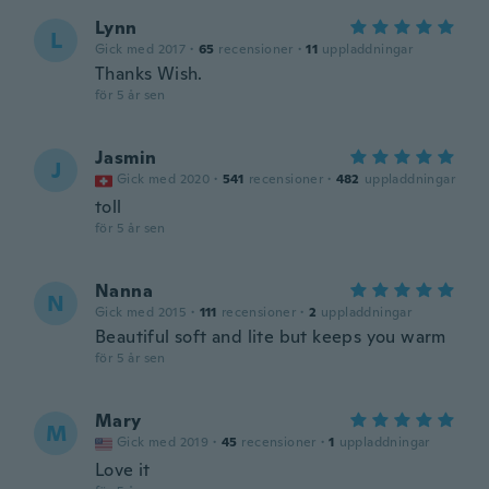
Lynn
L
Gick med 2017
·
65
recensioner
·
11
uppladdningar
Thanks Wish.
för 5 år sen
Jasmin
J
Gick med 2020
·
541
recensioner
·
482
uppladdningar
toll
för 5 år sen
Nanna
N
Gick med 2015
·
111
recensioner
·
2
uppladdningar
Beautiful soft and lite but keeps you warm
för 5 år sen
Mary
M
Gick med 2019
·
45
recensioner
·
1
uppladdningar
Love it