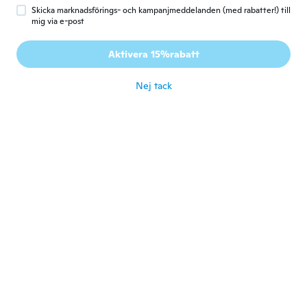
för 5 år sen
Skicka marknadsförings- och kampanjmeddelanden (med rabatter!) till
mig via e-post
Petra
P
Aktivera 15%rabatt
Gick med 2017
·
288
recensioner
·
33
uppladdningar
för 5 år sen
Nej tack
Fran
F
Gick med 2019
·
96
recensioner
Lovely colour, beautiful soft fabric
för 5 år sen
Bev
B
Gick med 2019
·
12
recensioner
för 5 år sen
Sheri
S
Gick med 2021
·
10
recensioner
·
2
uppladdningar
Very 👌 nice
för 5 år sen