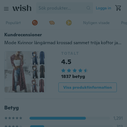
Logga in
Populärt
Nyligen visade
Pop
Kundrecensioner
Mode Kvinnor långärmad krossad sammet tröja koftor jacka lös kappa utkläder
TOTALT
4.5
1837 betyg
Visa produktinformation
Betyg
1,291
313