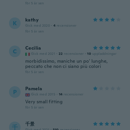
för 5 år sen
kathy
K
Gick med 2020
·
4
recensioner
för 5 år sen
Cecilia
C
Gick med 2021
·
22
recensioner
·
10
uppladdningar
morbidissimo, maniche un po' lunghe,
peccato che non ci siano più colori
för 5 år sen
Pamela
P
Gick med 2015
·
14
recensioner
Very small fitting
för 5 år sen
千景
千
Gick med 2021
·
510
recensioner