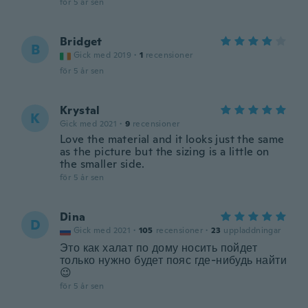
för 5 år sen
Bridget
B
Gick med 2019
·
1
recensioner
för 5 år sen
Krystal
K
Gick med 2021
·
9
recensioner
Love the material and it looks just the same
as the picture but the sizing is a little on
the smaller side.
för 5 år sen
Dina
D
Gick med 2021
·
105
recensioner
·
23
uppladdningar
Это как халат по дому носить пойдет
только нужно будет пояс где-нибудь найти
😉
för 5 år sen