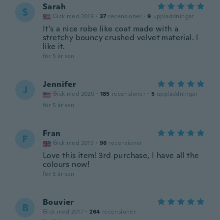
Sarah
S
Gick med 2019
·
37
recensioner
·
9
uppladdningar
It's a nice robe like coat made with a
stretchy bouncy crushed velvet material. I
like it.
för 5 år sen
Jennifer
J
Gick med 2020
·
185
recensioner
·
5
uppladdningar
för 5 år sen
Fran
F
Gick med 2019
·
96
recensioner
Love this item! 3rd purchase, I have all the
colours now!
för 5 år sen
Bouvier
B
Gick med 2017
·
264
recensioner