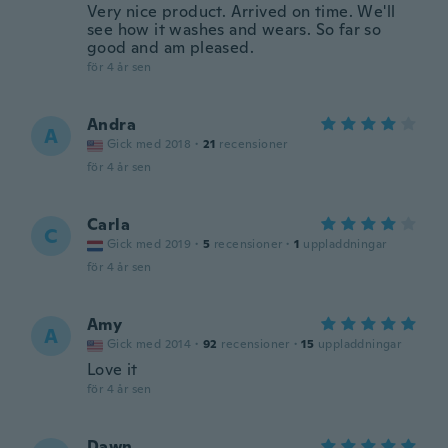
Very nice product. Arrived on time. We'll
see how it washes and wears. So far so
good and am pleased.
för 4 år sen
Andra
A
Gick med 2018
·
21
recensioner
för 4 år sen
Carla
C
Gick med 2019
·
5
recensioner
·
1
uppladdningar
för 4 år sen
Amy
A
Gick med 2014
·
92
recensioner
·
15
uppladdningar
Love it
för 4 år sen
Dawn