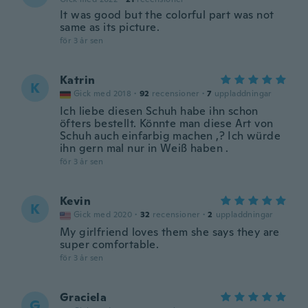
It was good but the colorful part was not
same as its picture.
för 3 år sen
Katrin
K
Gick med 2018
·
92
recensioner
·
7
uppladdningar
Ich liebe diesen Schuh habe ihn schon
öfters bestellt. Könnte man diese Art von
Schuh auch einfarbig machen ,? Ich würde
ihn gern mal nur in Weiß haben .
för 3 år sen
Kevin
K
Gick med 2020
·
32
recensioner
·
2
uppladdningar
My girlfriend loves them she says they are
super comfortable.
för 3 år sen
Graciela
G