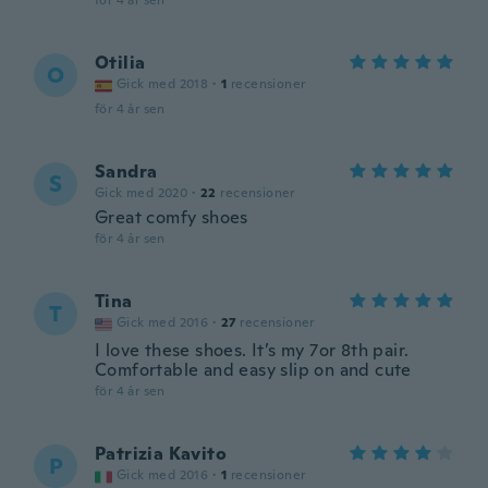
för 4 år sen
Otilia
O
Gick med 2018
·
1
recensioner
för 4 år sen
Sandra
S
Gick med 2020
·
22
recensioner
Great comfy shoes
för 4 år sen
Tina
T
Gick med 2016
·
27
recensioner
I love these shoes. It’s my 7or 8th pair.
Comfortable and easy slip on and cute
för 4 år sen
Patrizia Kavito
P
Gick med 2016
·
1
recensioner