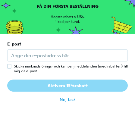
PÅ DIN FÖRSTA BESTÄLLNING
Virginie
V
Högsta rabatt 5 US$.
Gick med 2017
·
104
recensioner
·
4
uppladdningar
1 kod per kund.
för 5 år sen
Lopes De Sousa
E-post
L
Gick med 2015
·
12
recensioner
·
1
uppladdningar
Muito bom mesmo recomendo
för 5 år sen
Skicka marknadsförings- och kampanjmeddelanden (med rabatter!) till
mig via e-post
Malisa
M
Aktivera 15%rabatt
Gick med 2015
·
14
recensioner
för 5 år sen
Nej tack
Mariluz
M
Gick med 2016
·
467
recensioner
·
325
uppladdningar
Muy satisfecha. Son muy comodos
för 5 år sen