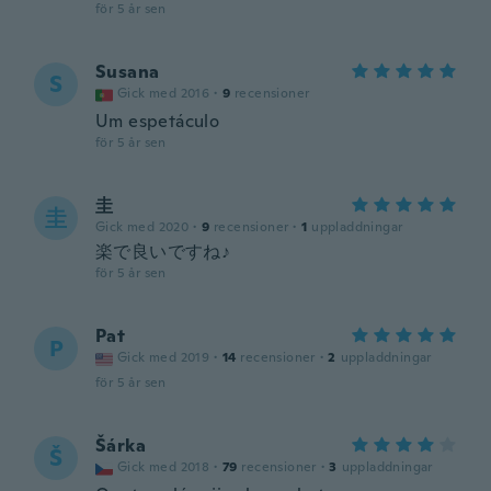
för 5 år sen
Susana
S
Gick med 2016
·
9
recensioner
Um espetáculo
för 5 år sen
圭
圭
Gick med 2020
·
9
recensioner
·
1
uppladdningar
楽で良いですね♪
för 5 år sen
Pat
P
Gick med 2019
·
14
recensioner
·
2
uppladdningar
för 5 år sen
Šárka
Š
Gick med 2018
·
79
recensioner
·
3
uppladdningar