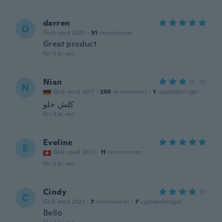
darren
D
Gick med 2020
·
51
recensioner
Great product
för 3 år sen
Nian
N
Gick med 2017
·
250
recensioner
·
1
uppladdningar
كلش حلو
för 3 år sen
Eveline
E
Gick med 2023
·
11
recensioner
för 3 år sen
Cindy
C
Gick med 2022
·
7
recensioner
·
7
uppladdningar
Bello