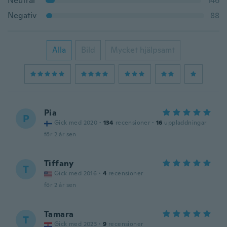
Neutral
146
Negativ
88
Alla
Bild
Mycket hjälpsamt
Pia
P
Gick med 2020
·
134
recensioner
·
16
uppladdningar
för 2 år sen
Tiffany
T
Gick med 2016
·
4
recensioner
för 2 år sen
Tamara
T
Gick med 2023
·
9
recensioner