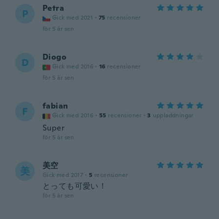
Petra
P
Gick med 2021
·
75
recensioner
för 5 år sen
Diogo
D
Gick med 2016
·
16
recensioner
för 5 år sen
fabian
F
Gick med 2016
·
55
recensioner
·
3
uppladdningar
Super
för 5 år sen
美空
美
Gick med 2017
·
5
recensioner
とっても可愛い！
för 5 år sen