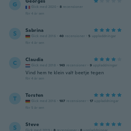
Georges
G
Gick med 2020
·
8
recensioner
för 4 år sen
Sabrina
S
Gick med 2016
·
40
recensioner
·
5
uppladdningar
för 4 år sen
Claudia
C
Gick med 2018
·
143
recensioner
·
9
uppladdningar
Vind hem te klein valt beetje tegen
för 4 år sen
Torsten
T
Gick med 2016
·
107
recensioner
·
17
uppladdningar
för 5 år sen
Steve
S
Gick med 2019
·
8
recensioner
·
8
uppladdningar