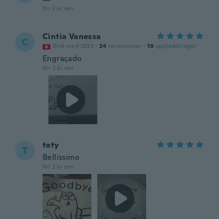
för 2 år sen
Cintia Vanessa
C
Gick med 2023
·
24
recensioner
·
19
uppladdningar
Engraçado
för 2 år sen
taty
T
Bellissimo
för 2 år sen