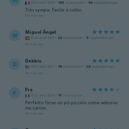
M
Gick med 2019
·
135
recensioner
·
40
uppladdningar
Très sympa. Facile à coller.
för 4 år sen
Miguel Ángel
M
Gick med 2017
·
22
recensioner
·
3
uppladdningar
för 4 år sen
Debbie
D
Gick med 2017
·
79
recensioner
·
26
uppladdningar
för 4 år sen
Fra
F
Gick med 2016
·
11
recensioner
Perfetto forse un pò piccolo come adesivo
ma carino.
för 4 år sen