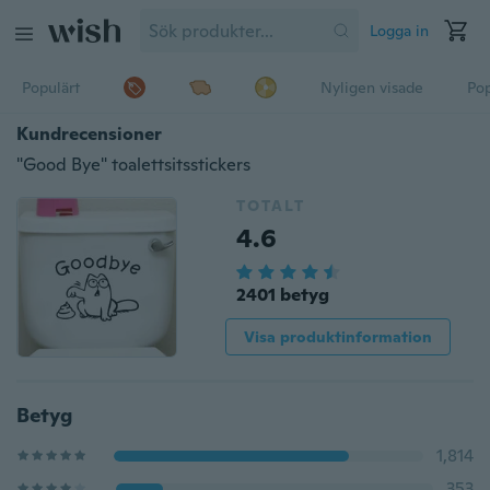
Logga in
Populärt
Nyligen visade
Pop
Kundrecensioner
"Good Bye" toalettsitsstickers
TOTALT
4.6
2401 betyg
Visa produktinformation
Betyg
1,814
353