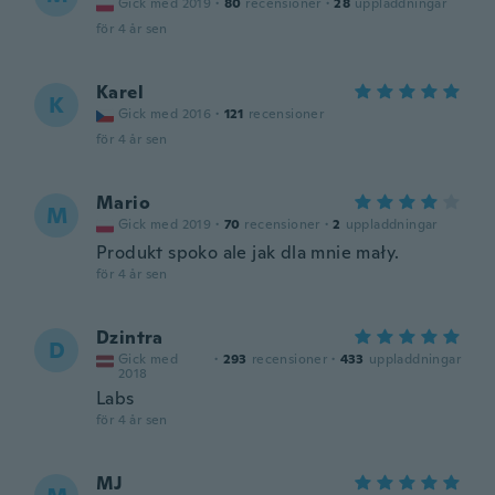
Gick med 2019
·
80
recensioner
·
28
uppladdningar
för 4 år sen
Karel
K
Gick med 2016
·
121
recensioner
för 4 år sen
Mario
M
Gick med 2019
·
70
recensioner
·
2
uppladdningar
Produkt spoko ale jak dla mnie mały.
för 4 år sen
Dzintra
D
Gick med
·
293
recensioner
·
433
uppladdningar
2018
Labs
för 4 år sen
MJ