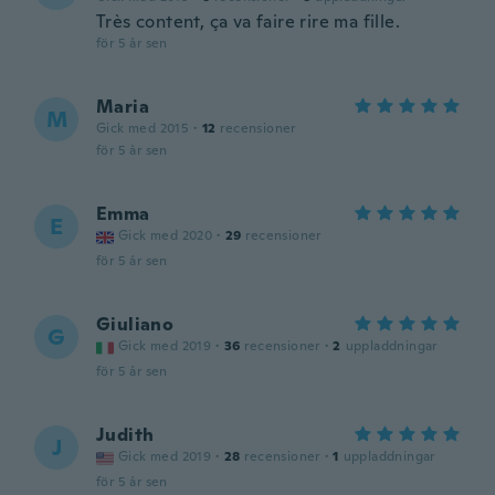
Très content, ça va faire rire ma fille.
för 5 år sen
Maria
M
Gick med 2015
·
12
recensioner
för 5 år sen
Emma
E
Gick med 2020
·
29
recensioner
för 5 år sen
Giuliano
G
Gick med 2019
·
36
recensioner
·
2
uppladdningar
för 5 år sen
Judith
J
Gick med 2019
·
28
recensioner
·
1
uppladdningar
för 5 år sen