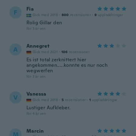
Fia
F
Gick med 2018
·
800
recensioner
·
9
uppladdningar
Rolig Gillar den
för 3 år sen
Annegret
A
Gick med 2021
·
106
recensioner
Es ist total zerknittert hier
angekommen.....konnte es nur noch
wegwerfen
för 3 år sen
Vanessa
V
Gick med 2018
·
5
recensioner
·
1
uppladdningar
Lustiger Aufkleber.
för 4 år sen
Marcin
M