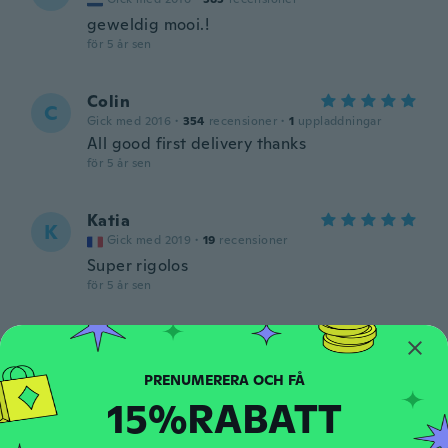
geweldig mooi.!
för 5 år sen
Colin
C
Gick med 2016
·
354
recensioner
·
1
uppladdningar
All good first delivery thanks
för 5 år sen
Katia
K
Gick med 2019
·
19
recensioner
Super rigolos
för 5 år sen
Bonnie
B
Gick med 2017
·
214
recensioner
·
87
uppladdningar
för 5 år sen
15%RABATT
clauss