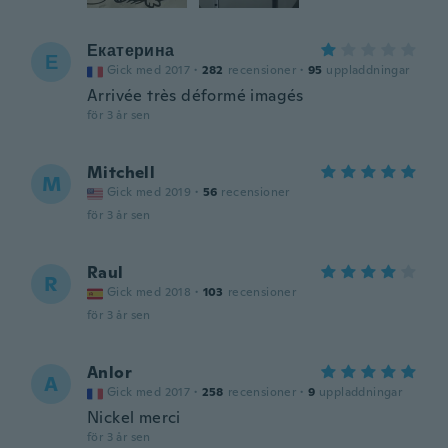
Екатерина
Е
Gick med 2017
·
282
recensioner
·
95
uppladdningar
Arrivée très déformé imagés
för 3 år sen
Mitchell
M
Gick med 2019
·
56
recensioner
för 3 år sen
Raul
R
Gick med 2018
·
103
recensioner
för 3 år sen
Anlor
A
Gick med 2017
·
258
recensioner
·
9
uppladdningar
Nickel merci
för 3 år sen