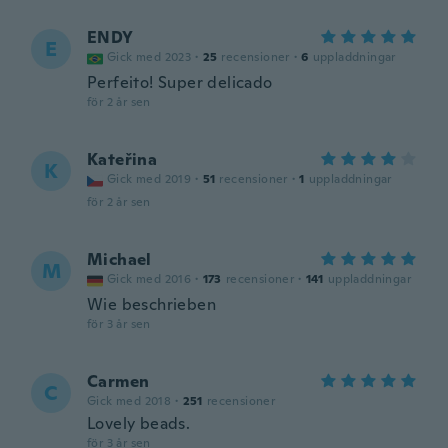
ENDY
E
Gick med 2023
·
25
recensioner
·
6
uppladdningar
Perfeito! Super delicado
för 2 år sen
Kateřina
K
Gick med 2019
·
51
recensioner
·
1
uppladdningar
för 2 år sen
Michael
M
Gick med 2016
·
173
recensioner
·
141
uppladdningar
Wie beschrieben
för 3 år sen
Carmen
C
Gick med 2018
·
251
recensioner
Lovely beads.
för 3 år sen