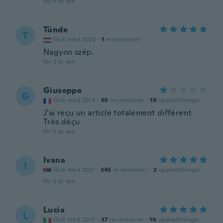
för 4 år sen
Tünde
T
Gick med 2020
·
1
recensioner
Nagyon szép.
för 5 år sen
Giuseppe
G
Gick med 2014
·
65
recensioner
·
10
uppladdningar
J'ai reçu un article totalement différent.
Très déçu
för 5 år sen
Ivana
I
Gick med 2021
·
345
recensioner
·
2
uppladdningar
för 5 år sen
Lucia
L
Gick med 2015
·
37
recensioner
·
10
uppladdningar