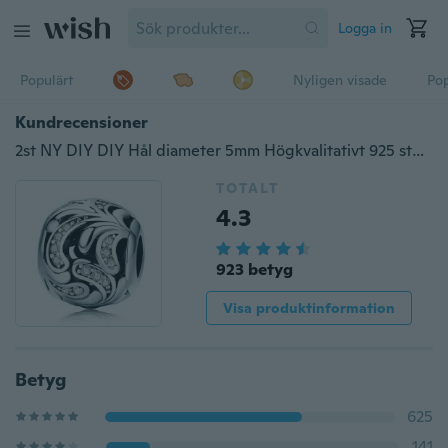
Logga in
Populärt
Nyligen visade
Pop
Kundrecensioner
2st NY DIY DIY Hål diameter 5mm Högkvalitativt 925 sterling silver europeisk pärla hänge CZ Charm Clip Säkerhetsstoppsavstånd ihåliga pärlor Passar kvinnor Pan armband armband halsband
TOTALT
4.3
923 betyg
Visa produktinformation
Betyg
625
141