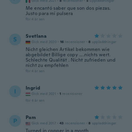
Gick med 2021
·
8
recensioner
·
5
uppladdningar
Me encantó saber que son dos piezas.
Justo para mí pulsera
för 4 år sen
Svetlana
S
Gick med 2020
·
16
recensioner
·
8
uppladdningar
Nicht gleichen Artikel bekommen wie
abgebildet Billige copy ....nichts wert.
Schlechte Qualität . Nicht zufrieden und
nicht zu empfehlen
för 4 år sen
Ingrid
I
Gick med 2021
·
1
recensioner
för 4 år sen
Pam
P
Gick med 2017
·
43
recensioner
·
8
uppladdningar
Turned in copper in a month