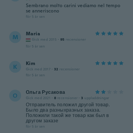
Sembrano molto carini vediamo nel tempo
se anneriscono
för 5 år sen
Maria
M
Gick med 2015
·
95
recensioner
för 5 år sen
Kim
K
Gick med 2017
·
32
recensioner
för 5 år sen
Ольга Русакова
О
Gick med 2021
·
8
recensioner
·
3
uppladdningar
Отправитель положил другой товар.
Было два разныхразных заказа.
Положили такой же товар как был в
другом заказе
för 5 år sen