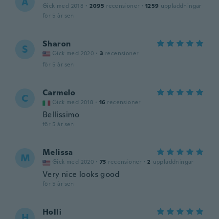
A
Gick med 2018
·
2095
recensioner
·
1259
uppladdningar
för 5 år sen
Sharon
S
Gick med 2020
·
3
recensioner
för 5 år sen
Carmelo
C
Gick med 2018
·
16
recensioner
Bellissimo
för 5 år sen
Melissa
M
Gick med 2020
·
73
recensioner
·
2
uppladdningar
Very nice looks good
för 5 år sen
Holli
H