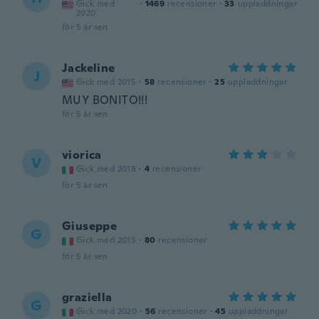
Gick med
·
1469
recensioner
·
33
uppladdningar
2020
för 5 år sen
Jackeline
J
Gick med 2015
·
58
recensioner
·
25
uppladdningar
MUY BONITO!!!
för 5 år sen
viorica
V
Gick med 2018
·
4
recensioner
för 5 år sen
Giuseppe
G
Gick med 2015
·
80
recensioner
för 5 år sen
graziella
G
Gick med 2020
·
56
recensioner
·
45
uppladdningar