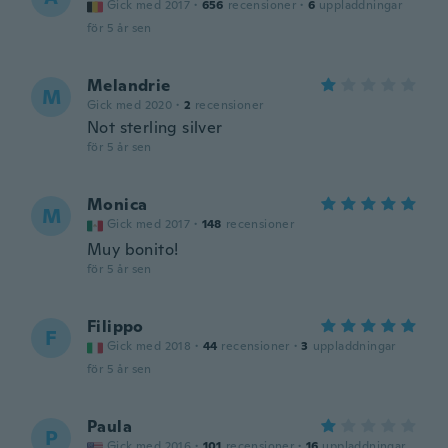
Gick med 2017
·
656
recensioner
·
6
uppladdningar
för 5 år sen
Melandrie
M
Gick med 2020
·
2
recensioner
Not sterling silver
för 5 år sen
Monica
M
Gick med 2017
·
148
recensioner
Muy bonito!
för 5 år sen
Filippo
F
Gick med 2018
·
44
recensioner
·
3
uppladdningar
för 5 år sen
Paula
P
Gick med 2016
·
101
recensioner
·
16
uppladdningar