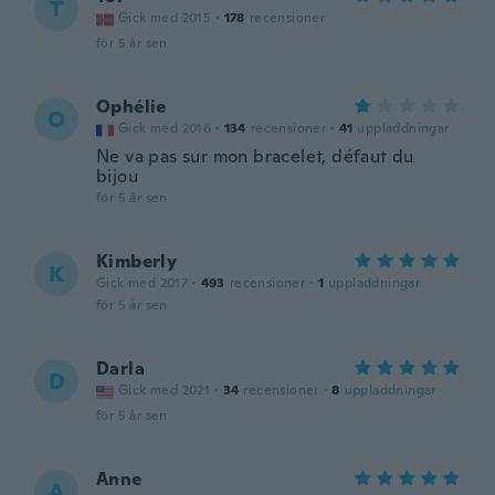
T
Gick med 2015
·
178
recensioner
för 5 år sen
Ophélie
O
Gick med 2016
·
134
recensioner
·
41
uppladdningar
Ne va pas sur mon bracelet, défaut du
bijou
för 5 år sen
Kimberly
K
Gick med 2017
·
493
recensioner
·
1
uppladdningar
för 5 år sen
Darla
D
Gick med 2021
·
34
recensioner
·
8
uppladdningar
för 5 år sen
Anne
A