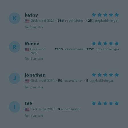
kathy
K
Gick med 2021
·
586
recensioner
·
231
uppladdningar
för 3 år sen
Renee
R
Gick med
·
1936
recensioner
·
1752
uppladdningar
2019
för 3 år sen
jonathan
J
Gick med 2014
·
50
recensioner
·
5
uppladdningar
för 3 år sen
IVE
I
Gick med 2018
·
3
recensioner
för 3 år sen