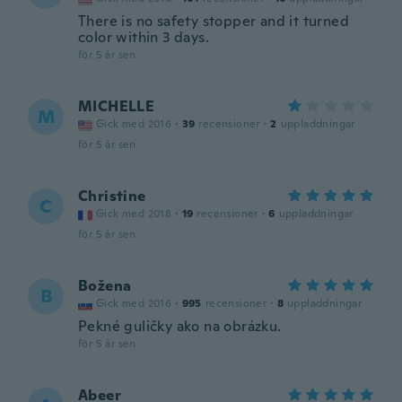
There is no safety stopper and it turned
color within 3 days.
för 5 år sen
MICHELLE
M
Gick med 2016
·
39
recensioner
·
2
uppladdningar
för 5 år sen
Christine
C
Gick med 2018
·
19
recensioner
·
6
uppladdningar
för 5 år sen
Božena
B
Gick med 2016
·
995
recensioner
·
8
uppladdningar
Pekné guličky ako na obrázku.
för 5 år sen
Abeer