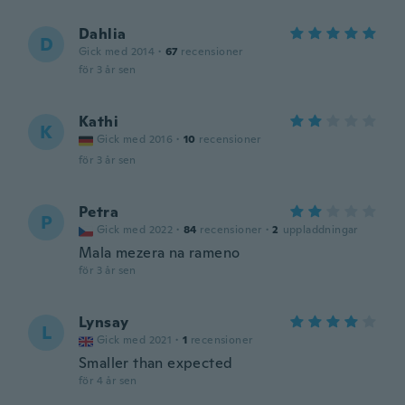
Dahlia
D
Gick med 2014
·
67
recensioner
för 3 år sen
Kathi
K
Gick med 2016
·
10
recensioner
för 3 år sen
Petra
P
Gick med 2022
·
84
recensioner
·
2
uppladdningar
Mala mezera na rameno
för 3 år sen
Lynsay
L
Gick med 2021
·
1
recensioner
Smaller than expected
för 4 år sen