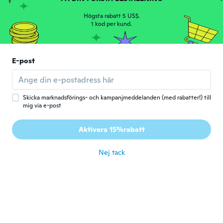
S
S
Gick med 2016
·
38
recensioner
·
8
uppladdningar
Högsta rabatt 5 US$.
Beställde grå men är mycket tveksam om
1 kod per kund.
färgen
för 6 år sen
E-post
Linda
L
Gick med 2015
·
13
recensioner
·
1
uppladdningar
för 6 år sen
Skicka marknadsförings- och kampanjmeddelanden (med rabatter!) till
mig via e-post
Davida
D
Aktivera 15%rabatt
Gick med 2016
·
33
recensioner
·
9
uppladdningar
för 6 år sen
Nej tack
Emily
E
Gick med 2018
·
139
recensioner
·
3
uppladdningar
Not pink more like beige
för 6 år sen