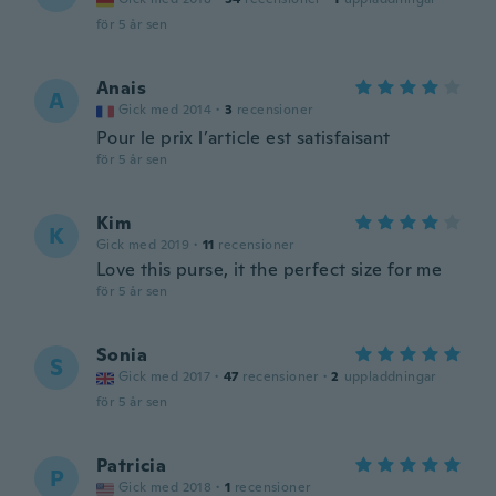
för 5 år sen
Anais
A
Gick med 2014
·
3
recensioner
Pour le prix l’article est satisfaisant
för 5 år sen
Kim
K
Gick med 2019
·
11
recensioner
Love this purse, it the perfect size for me
för 5 år sen
Sonia
S
Gick med 2017
·
47
recensioner
·
2
uppladdningar
för 5 år sen
Patricia
P
Gick med 2018
·
1
recensioner