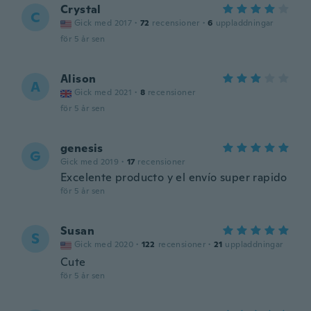
Crystal
C
Gick med 2017
·
72
recensioner
·
6
uppladdningar
för 5 år sen
Alison
A
Gick med 2021
·
8
recensioner
för 5 år sen
genesis
G
Gick med 2019
·
17
recensioner
Excelente producto y el envío super rapido
för 5 år sen
Susan
S
Gick med 2020
·
122
recensioner
·
21
uppladdningar
Cute
för 5 år sen