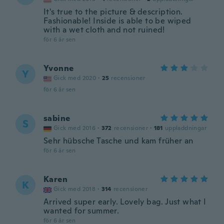
It's true to the picture & description.
Fashionable! Inside is able to be wiped
with a wet cloth and not ruined!
för 6 år sen
Yvonne
Y
Gick med 2020
·
25
recensioner
för 6 år sen
sabine
S
Gick med 2016
·
372
recensioner
·
181
uppladdningar
Sehr hübsche Tasche und kam früher an
för 6 år sen
Karen
K
Gick med 2018
·
314
recensioner
Arrived super early. Lovely bag. Just what I
wanted for summer.
för 6 år sen