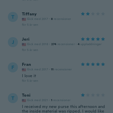
Tiffany
T
Gick med 2017
·
8
recensioner
för 5 år sen
Jeri
J
Gick med 2018
·
274
recensioner
·
4
uppladdningar
för 5 år sen
Fran
F
Gick med 2017
·
11
recensioner
I love it
för 5 år sen
Toni
T
Gick med 2021
·
1
recensioner
I received my new purse this afternoon and
the inside material was ripped. I would like