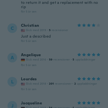
to return it and get a replacement with no
rip
för 5 år sen
Christian
C
Gick med 2019
·
5
recensioner
Just a described
för 5 år sen
Angelique
A
Gick med 2016
·
59
recensioner
·
5
uppladdningar
för 5 år sen
Lourdes
L
Gick med 2018
·
201
recensioner
·
2
uppladdningar
för 5 år sen
Jacqueline
J
Gick med 2018
·
54
recensioner
·
1
uppladdningar