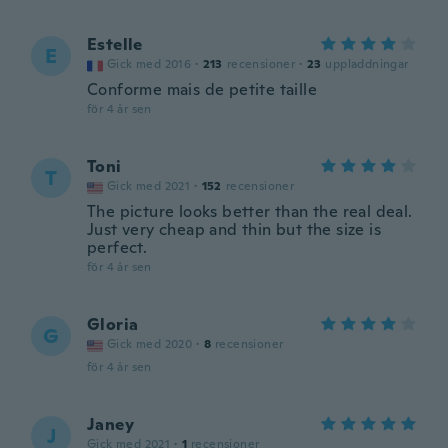
Estelle
E
Gick med 2016
·
213
recensioner
·
23
uppladdningar
Conforme mais de petite taille
för 4 år sen
Toni
T
Gick med 2021
·
152
recensioner
The picture looks better than the real deal.
Just very cheap and thin but the size is
perfect.
för 4 år sen
Gloria
G
Gick med 2020
·
8
recensioner
för 4 år sen
Janey
J
Gick med 2021
·
1
recensioner