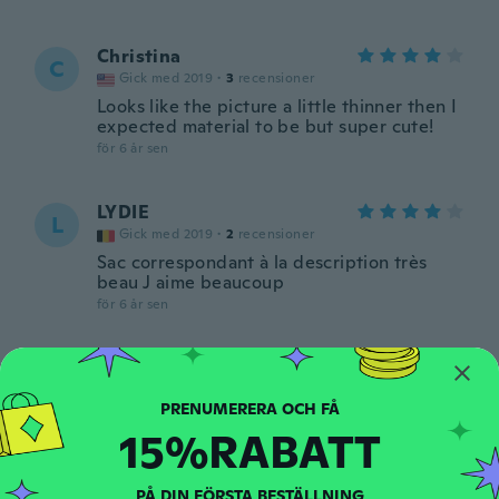
Christina
C
Gick med 2019
·
3
recensioner
Looks like the picture a little thinner then I
expected material to be but super cute!
för 6 år sen
LYDIE
L
Gick med 2019
·
2
recensioner
Sac correspondant à la description très
beau J aime beaucoup
för 6 år sen
Mira
M
Gick med 2017
·
64
recensioner
oli mitä halusin ja nopea toimitus
15%RABATT
för 6 år sen
PÅ DIN FÖRSTA BESTÄLLNING