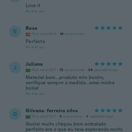
Love it
för 4 år sen
Rosa
R
Gick med 2019
·
19
recensioner
Perfecto
för 4 år sen
Juliana
J
Gick med 2017
·
72
recensioner
·
39
uppladdningar
Material bom...produto mto bonito,
verifique sempre a medida...amei minha
bolsa!
för 4 år sen
Gilvana. ferreira silva
G
Gick med 2017
·
5
recensioner
·
1
uppladdningar
Gostei muito chegou bem embalado
perfeito era o que eu tava esperando muito