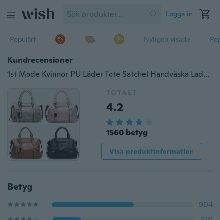
Logga in
Populärt
Nyligen visade
Pop
Kundrecensioner
1st Mode Kvinnor PU Läder Tote Satchel Handväska Lady Messenger Handväska Axelväskor
TOTALT
4.2
1560 betyg
Visa produktinformation
Betyg
904
310