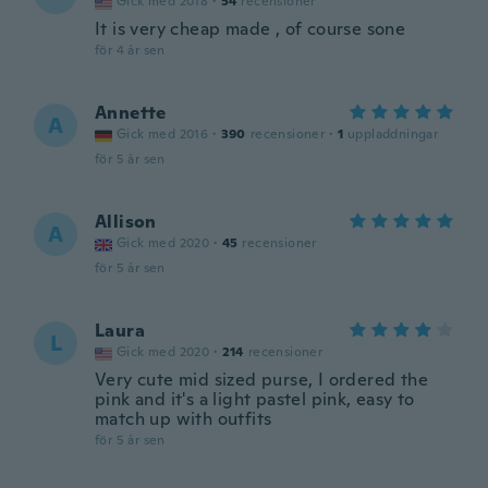
Gick med 2018
·
54
recensioner
It is very cheap made , of course sone
för 4 år sen
Annette
A
Gick med 2016
·
390
recensioner
·
1
uppladdningar
för 5 år sen
Allison
A
Gick med 2020
·
45
recensioner
för 5 år sen
Laura
L
Gick med 2020
·
214
recensioner
Very cute mid sized purse, I ordered the
pink and it's a light pastel pink, easy to
match up with outfits
för 5 år sen