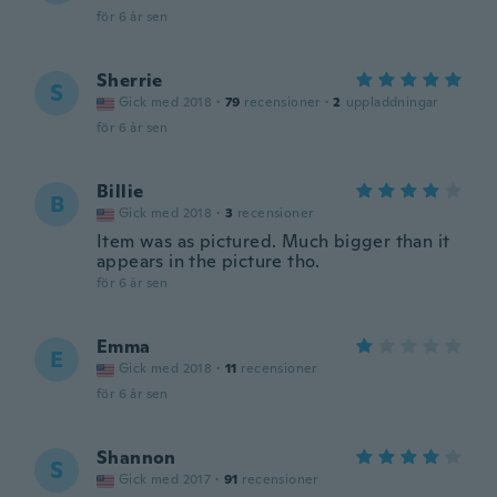
för 6 år sen
Sherrie
S
Gick med 2018
·
79
recensioner
·
2
uppladdningar
för 6 år sen
Billie
B
Gick med 2018
·
3
recensioner
Item was as pictured. Much bigger than it
appears in the picture tho.
för 6 år sen
Emma
E
Gick med 2018
·
11
recensioner
för 6 år sen
Shannon
S
Gick med 2017
·
91
recensioner