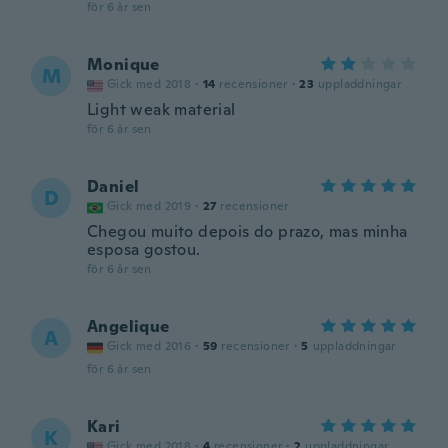
för 6 år sen
Monique
M
Gick med 2018
·
14
recensioner
·
23
uppladdningar
Light weak material
för 6 år sen
Daniel
D
Gick med 2019
·
27
recensioner
Chegou muito depois do prazo, mas minha
esposa gostou.
för 6 år sen
Angelique
A
Gick med 2016
·
59
recensioner
·
5
uppladdningar
för 6 år sen
Kari
K
Gick med 2018
·
4
recensioner
·
2
uppladdningar