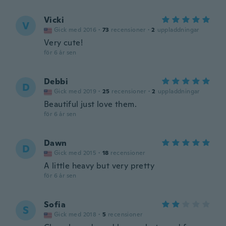
Vicki
V
Gick med 2016
·
73
recensioner
·
2
uppladdningar
Very cute!
för 6 år sen
Debbi
D
Gick med 2019
·
25
recensioner
·
2
uppladdningar
Beautiful just love them.
för 6 år sen
Dawn
D
Gick med 2015
·
18
recensioner
A little heavy but very pretty
för 6 år sen
Sofia
S
Gick med 2018
·
5
recensioner