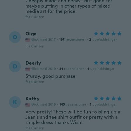
Cheaply made and heavy.. but good for
maybe putting in other types of mixed
media art for the price.
för 6 år sen
Olga
O
Gick med 2017
·
197
recensioner
·
2
uppladdningar
för 6 år sen
Deerly
D
Gick med 2019
·
31
recensioner
·
1
uppladdningar
Sturdy, good purchase
för 6 år sen
Kathy
K
Gick med 2019
·
145
recensioner
·
1
uppladdningar
Very pretty! These will be fun to bling up a
Jean's and tee shirt outfit or pretty with a
simple dress thanks Wish!
för 6 år sen