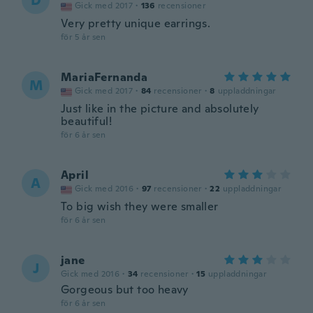
D
Gick med 2017
·
136
recensioner
Very pretty unique earrings.
för 5 år sen
MariaFernanda
M
Gick med 2017
·
84
recensioner
·
8
uppladdningar
Just like in the picture and absolutely
beautiful!
för 6 år sen
April
A
Gick med 2016
·
97
recensioner
·
22
uppladdningar
To big wish they were smaller
för 6 år sen
jane
J
Gick med 2016
·
34
recensioner
·
15
uppladdningar
Gorgeous but too heavy
för 6 år sen