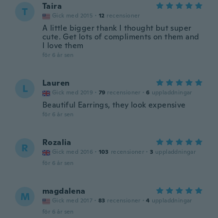
Taira
T
Gick med 2015
·
12
recensioner
A little bigger thank I thought but super
cute. Get lots of compliments on them and
I love them
för 6 år sen
Lauren
L
Gick med 2019
·
79
recensioner
·
6
uppladdningar
Beautiful Earrings, they look expensive
för 6 år sen
Rozalia
R
Gick med 2016
·
103
recensioner
·
3
uppladdningar
för 6 år sen
magdalena
M
Gick med 2017
·
83
recensioner
·
4
uppladdningar
för 6 år sen