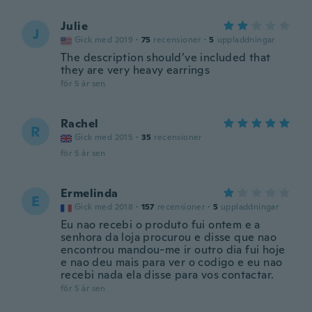
Julie
J
Gick med 2019
·
75
recensioner
·
5
uppladdningar
The description should’ve included that
they are very heavy earrings
för 5 år sen
Rachel
R
Gick med 2015
·
35
recensioner
för 5 år sen
Ermelinda
E
Gick med 2018
·
157
recensioner
·
5
uppladdningar
Eu nao recebi o produto fui ontem e a
senhora da loja procurou e disse que nao
encontrou mandou-me ir outro dia fui hoje
e nao deu mais para ver o codigo e eu nao
recebi nada ela disse para vos contactar.
för 5 år sen