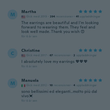
Martha
M
Gick med 2019
·
294
recensioner
·
41
uppladdningar
The earrings are beautiful and I'm looking
forward to wearing them. They feel and
look well made. Thank you wish 😍
för 6 år sen
Christine
C
Gick med 2017
·
67
recensioner
·
2
uppladdningar
I absolutely love my earrings 💖💖💖
för 6 år sen
Manuela
M
Gick med 2012
·
10
recensioner
·
4
uppladdningar
sono bellissimi ed eleganti..molto più dal
vivo💓
för 6 år sen