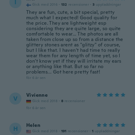
I
Gick med 2016
·
132
recensioner
·
3
uppladdningar
They are fun, cute, a bit special, pretty
much what I expected! Good quality for
the price. They are lightweight esp
considering they are quite large, so quite
comfortable to wear... The photos are all
taken from close up so from a distance the
glittery stones arent as "glitzy" of course,
but I like that. I haven't had time to really
wear them for any length of time yet, so I
don't know yet if they will irritate my ears
or anything like that. But so far no
problems... Got here pretty fast!
för 6 år sen
Vivienne
V
Gick med 2018
·
8
recensioner
för 6 år sen
Helen
H
Gick med 2018
·
191
recensioner
·
1
uppladdningar