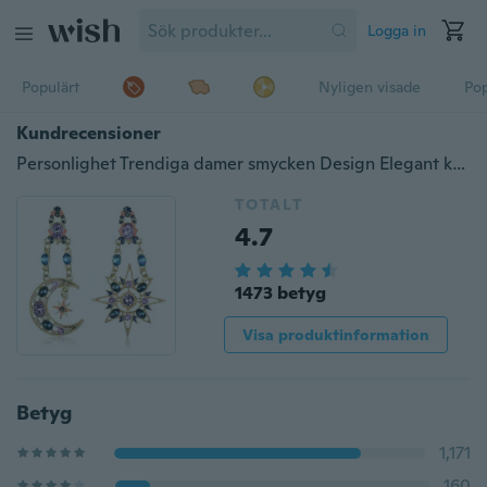
Logga in
Populärt
Nyligen visade
Pop
Kundrecensioner
Personlighet Trendiga damer smycken Design Elegant kristall sol och mån droppe långa örhängen
TOTALT
4.7
1473 betyg
Visa produktinformation
Betyg
1,171
160