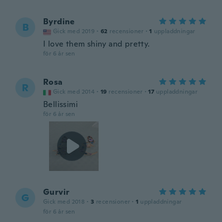
Byrdine
B
Gick med 2019
·
62
recensioner
·
1
uppladdningar
I love them shiny and pretty.
för 6 år sen
Rosa
R
Gick med 2014
·
19
recensioner
·
17
uppladdningar
Bellissimi
för 6 år sen
Gurvir
G
Gick med 2018
·
3
recensioner
·
1
uppladdningar
för 6 år sen