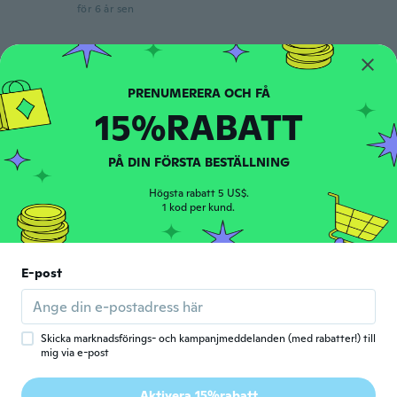
för 6 år sen
Tina
T
Gick med 2018
·
43
recensioner
·
17
uppladdningar
Beautiful.just as advertised
15%RABATT
för 6 år sen
PÅ DIN FÖRSTA BESTÄLLNING
真由美
真
Gick med 2018
·
136
recensioner
·
36
uppladdningar
Högsta rabatt 5 US$.
写真より可愛かった!! ちょっと重いけど😅
1 kod per kund.
för 6 år sen
Cheryl
E-post
C
Gick med 2020
·
6
recensioner
·
3
uppladdningar
Look good for price thanks
för 6 år sen
Skicka marknadsförings- och kampanjmeddelanden (med rabatter!) till
mig via e-post
Sylvie
S
Aktivera 15%rabatt