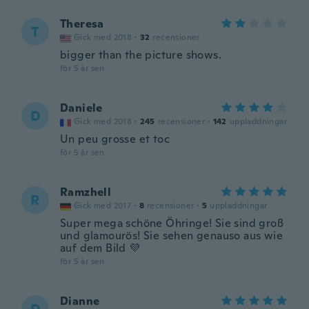
Theresa
T
Gick med 2018
·
32
recensioner
bigger than the picture shows.
för 5 år sen
Daniele
D
Gick med 2018
·
245
recensioner
·
142
uppladdningar
Un peu grosse et toc
för 5 år sen
Ramzhell
R
Gick med 2017
·
8
recensioner
·
5
uppladdningar
Super mega schöne Öhringe! Sie sind groß
und glamourös! Sie sehen genauso aus wie
auf dem Bild 💜
för 5 år sen
Dianne