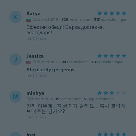
Katya
K
Gick med 2019
·
320
recensioner
·
317
uppladdningar
Ефектни обеци! Бърза доставка,
благодаря!
för 6 år sen
Jessica
J
Gick med 2015
·
99
recensioner
·
23
uppladdningar
Absolutely gorgeous!
för 6 år sen
minhye
M
Gick med 2019
·
11
recensioner
·
5
uppladdningar
진짜 이쁜데.. 침 굵기가 달라요... 혹시 불량품
보내주는 건가요?
för 6 år sen
Inci