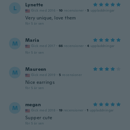
Lynette
L
Gick med 2016
·
10
recensioner
·
5
uppladdningar
Very unique, love them
för 5 år sen
Maria
M
Gick med 2017
·
66
recensioner
·
4
uppladdningar
för 5 år sen
Maureen
M
Gick med 2019
·
5
recensioner
Nice earrings
för 5 år sen
megan
M
Gick med 2018
·
19
recensioner
·
1
uppladdningar
Supper cute
för 5 år sen