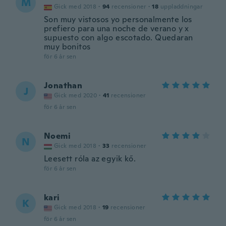
M
Gick med 2018
·
94
recensioner
·
18
uppladdningar
Son muy vistosos yo personalmente los
prefiero para una noche de verano y x
supuesto con algo escotado. Quedaran
muy bonitos
för 6 år sen
Jonathan
J
Gick med 2020
·
41
recensioner
för 6 år sen
Noemi
N
Gick med 2018
·
33
recensioner
Leesett róla az egyik kő.
för 6 år sen
kari
K
Gick med 2018
·
19
recensioner
för 6 år sen