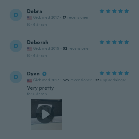
Debra
D
Gick med 2017
·
17
recensioner
för 6 år sen
Deborah
D
Gick med 2015
·
32
recensioner
för 6 år sen
Dyan
D
Gick med 2017
·
575
recensioner
·
77
uppladdningar
Very pretty
för 6 år sen