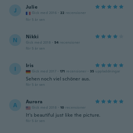
Julie
J
Gick med 2016
·
22
recensioner
för 5 år sen
Nikki
N
Gick med 2018
·
54
recensioner
för 5 år sen
Iris
I
Gick med 2017
·
171
recensioner
·
35
uppladdningar
Sehen noch viel schöner aus.
för 5 år sen
Aurora
A
Gick med 2018
·
10
recensioner
It's beautiful just like the picture.
för 5 år sen