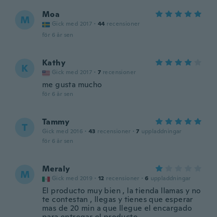
Moa
M
Gick med 2017
·
44
recensioner
för 6 år sen
Kathy
K
Gick med 2017
·
7
recensioner
me gusta mucho
för 6 år sen
Tammy
T
Gick med 2016
·
43
recensioner
·
7
uppladdningar
för 6 år sen
Meraly
M
Gick med 2019
·
12
recensioner
·
6
uppladdningar
El producto muy bien , la tienda llamas y no
te contestan , llegas y tienes que esperar
mas de 20 min a que llegue el encargado
para entregar el producto