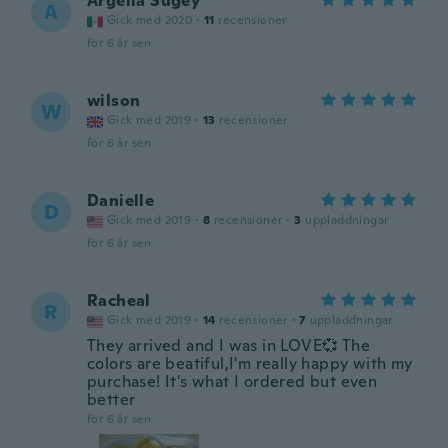
Argelia Sugey
A
Gick med 2020
·
11
recensioner
för 6 år sen
wilson
W
Gick med 2019
·
13
recensioner
för 6 år sen
Danielle
D
Gick med 2019
·
8
recensioner
·
3
uppladdningar
för 6 år sen
Racheal
R
Gick med 2019
·
14
recensioner
·
7
uppladdningar
They arrived and I was in LOVE💞 The
colors are beatiful,I'm really happy with my
purchase! It's what I ordered but even
better
för 6 år sen