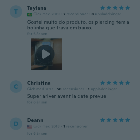
Taylana
T
Gick med 2019
·
7
recensioner
·
8
uppladdningar
Gostei muito do produto, os piercing tem a
bolinha que trava em baixo.
för 6 år sen
Christina
C
Gick med 2017
·
50
recensioner
·
1
uppladdningar
Super ariver avent la date prevue
för 6 år sen
Deann
D
Gick med 2018
·
1
recensioner
för 6 år sen