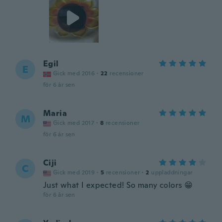
Egil
E
Gick med 2016
·
22
recensioner
för 6 år sen
Maria
M
Gick med 2017
·
8
recensioner
för 6 år sen
Ciji
C
Gick med 2019
·
5
recensioner
·
2
uppladdningar
Just what I expected! So many colors 😁
för 6 år sen