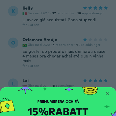
Kelly
K
Gick med 2013
·
37
recensioner
·
10
uppladdningar
Li avevo giá acquistati. Sono stupendi
för 6 år sen
Orlemara Araújo
O
Gick med 2020
·
4
recensioner
·
1
uppladdningar
Eu gostei do produto mais demorou qause
4 meses pra chegar achei até que n vinha
mais
för 6 år sen
Lai
L
Gick med 2014
·
11
recensioner
Great colors...
för 6 år sen
15%RABATT
Kim
K