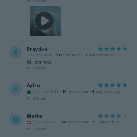
för 6 år sen
Braydon
B
Gick med 2018
·
10
recensioner
·
1
uppladdningar
All perfect
för 6 år sen
Aylzo
A
Gick med 2020
·
10
recensioner
·
4
uppladdningar
för 6 år sen
Mette
M
Gick med 2015
·
54
recensioner
·
7
uppladdningar
för 6 år sen