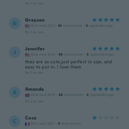
för 5 år sen
Grayson
G
Gick med 2012
·
81
recensioner
·
3
uppladdningar
för 5 år sen
Jennifer
J
Gick med 2016
·
38
recensioner
·
3
uppladdningar
they are so cute,just perfect in size, and
easy to put in. I love them
för 5 år sen
Amanda
A
Gick med 2019
·
29
recensioner
·
2
uppladdningar
för 5 år sen
Coco
C
Gick med 2017
·
5
recensioner