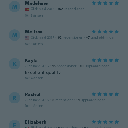
Madelene
M
Gick med 2017
·
157
recensioner
för 2 år sen
Melissa
M
Gick med 2017
·
62
recensioner
·
47
uppladdningar
för 3 år sen
Kayla
K
Gick med 2015
·
15
recensioner
·
10
uppladdningar
Excellent quality
för 4 år sen
Rachel
R
Gick med 2016
·
6
recensioner
·
1
uppladdningar
för 4 år sen
Elizabeth
E
Gick med 2019
·
5
recensioner
·
4
uppladdningar