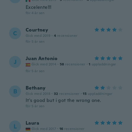
Excelente!!!
för 4 år sen
Courtney
C
Gick med 2019
·
4
recensioner
för 5 år sen
Juan Antonio
J
Gick med 2014
·
58
recensioner
·
1
uppladdningar
för 5 år sen
Bethany
B
Gick med 2018
·
32
recensioner
·
15
uppladdningar
It's good but i got the wrong one.
för 5 år sen
Laura
L
Gick med 2017
·
16
recensioner