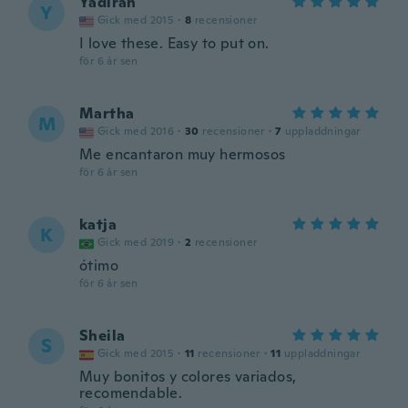
Yadirah
Y
Gick med 2015
·
8
recensioner
I love these. Easy to put on.
för 6 år sen
Martha
M
Gick med 2016
·
30
recensioner
·
7
uppladdningar
Me encantaron muy hermosos
för 6 år sen
katja
K
Gick med 2019
·
2
recensioner
ótimo
för 6 år sen
Sheila
S
Gick med 2015
·
11
recensioner
·
11
uppladdningar
Muy bonitos y colores variados,
recomendable.