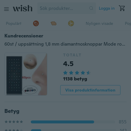
Logga in
Populärt
Nyligen visade
Pop
Kundrecensioner
60st / uppsättning 1,8 mm diamantnosknoppar Mode rostfritt stål Strass stenar för näsa piercing för kvinnor
TOTALT
4.5
1138 betyg
Visa produktinformation
Betyg
855
142