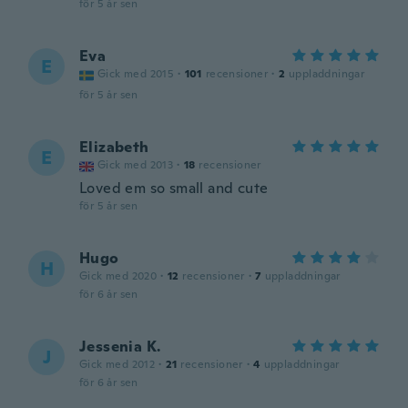
för 5 år sen
Eva
E
Gick med 2015
·
101
recensioner
·
2
uppladdningar
för 5 år sen
Elizabeth
E
Gick med 2013
·
18
recensioner
Loved em so small and cute
för 5 år sen
Hugo
H
Gick med 2020
·
12
recensioner
·
7
uppladdningar
för 6 år sen
Jessenia K.
J
Gick med 2012
·
21
recensioner
·
4
uppladdningar
för 6 år sen