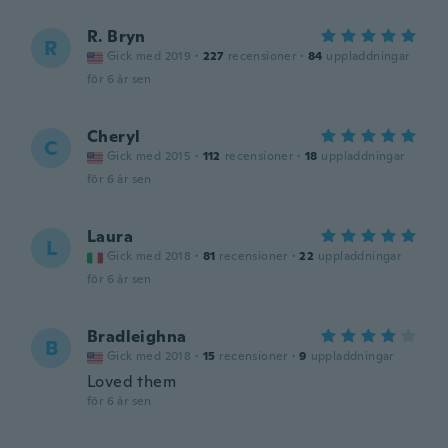
R. Bryn
R
Gick med 2019
·
227
recensioner
·
84
uppladdningar
för 6 år sen
Cheryl
C
Gick med 2015
·
112
recensioner
·
18
uppladdningar
för 6 år sen
Laura
L
Gick med 2018
·
81
recensioner
·
22
uppladdningar
för 6 år sen
Bradleighna
B
Gick med 2018
·
15
recensioner
·
9
uppladdningar
Loved them
för 6 år sen