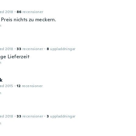
ed 2018
·
86
recensioner
 Preis nichts zu meckern.
n
ed 2018
·
33
recensioner
·
8
uppladdningar
ge Lieferzeit
n
k
ed 2015
·
12
recensioner
n
ed 2018
·
33
recensioner
·
3
uppladdningar
n