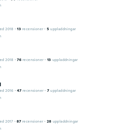
n
ed 2018
·
13
recensioner
·
5
uppladdningar
n
ed 2018
·
76
recensioner
·
13
uppladdningar
n
l
ed 2016
·
47
recensioner
·
7
uppladdningar
n
ed 2017
·
87
recensioner
·
28
uppladdningar
n