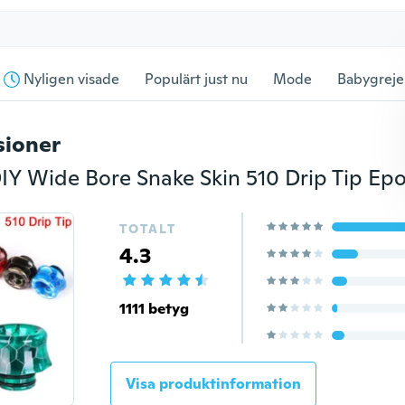
Nyligen visade
Populärt just nu
Mode
Babygreje
sioner
TOTALT
4.3
1111 betyg
Visa produktinformation