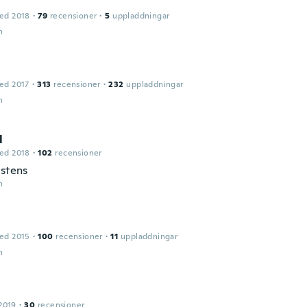
ed 2018
·
79
recensioner
·
5
uppladdningar
n
ed 2017
·
313
recensioner
·
232
uppladdningar
n
l
ed 2018
·
102
recensioner
estens
n
ed 2015
·
100
recensioner
·
11
uppladdningar
n
2019
·
30
recensioner