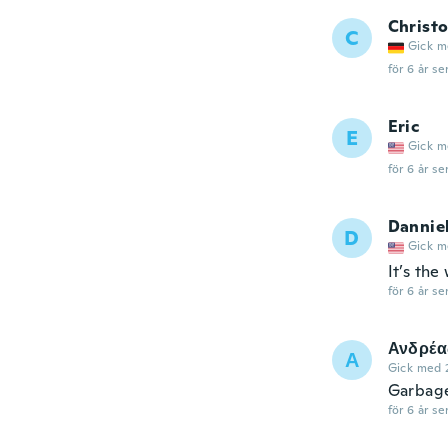
Christ
C
Gick m
för 6 år se
Eric
E
Gick m
för 6 år se
Danniel
D
Gick m
It’s the
för 6 år se
Ανδρέα
Α
Gick med 
Garbage
för 6 år se