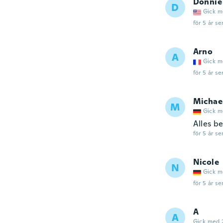
Donnie
D
Gick m
för 5 år se
Arno
A
Gick m
för 5 år se
Michae
M
Gick m
Alles b
för 5 år se
Nicole
N
Gick m
för 5 år se
A
A
Gick med 