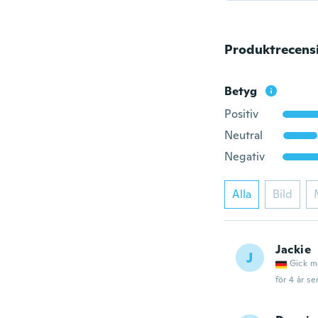
Produktrecens
Betyg
Positiv
Neutral
Negativ
Alla
Bild
Jackie
J
Gick m
för 4 år se