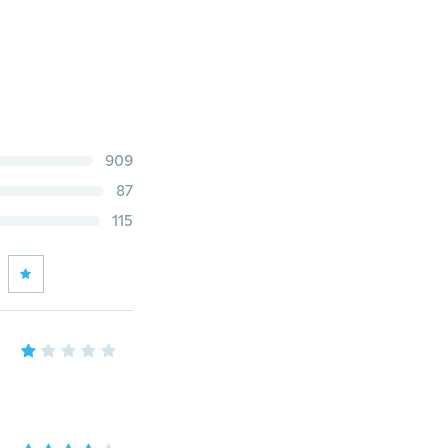
909
87
115