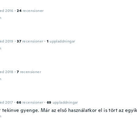
ed 2016
·
24
recensioner
n
ed 2019
·
37
recensioner
·
1
uppladdningar
n
l
ed 2018
·
7
recensioner
n
ed 2017
·
66
recensioner
·
69
uppladdningar
tekinve gyenge. Már az első használatkor el is tört az egyik
n