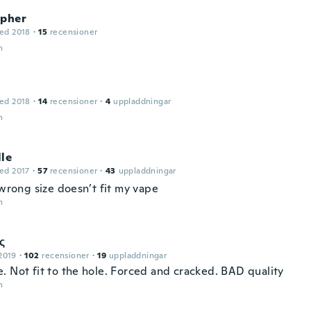
opher
ed 2018
·
15
recensioner
n
ed 2018
·
14
recensioner
·
4
uppladdningar
n
le
ed 2017
·
57
recensioner
·
43
uppladdningar
 wrong size doesn’t fit my vape
n
ς
2019
·
102
recensioner
·
19
uppladdningar
. Not fit to the hole. Forced and cracked. BAD quality
n