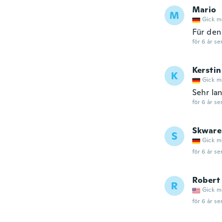
Mario
M
Gick m
Für den
för 6 år se
Kerstin
K
Gick m
Sehr lan
för 6 år se
Skware
S
Gick m
för 6 år se
Robert
R
Gick m
för 6 år se