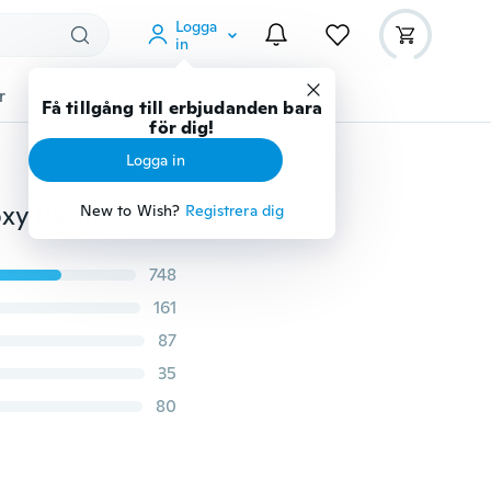
Logga
in
r
Djurtillbehör
Teknikprylar
Mer
Få tillgång till erbjudanden bara
för dig!
Logga in
Färgglada DIY Wide Bore Snake Skin 510 Drip Tip Epoxy Resin Munstycke
New to Wish?
Registrera dig
748
161
87
35
80