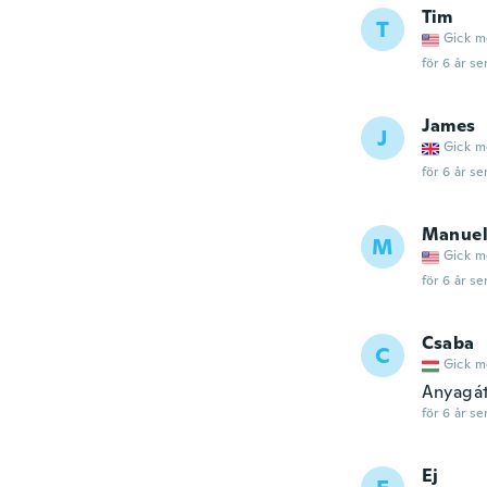
Tim
T
Gick m
för 6 år se
James
J
Gick m
för 6 år se
Manue
M
Gick m
för 6 år se
Csaba
C
Gick m
Anyagát 
för 6 år se
Ej