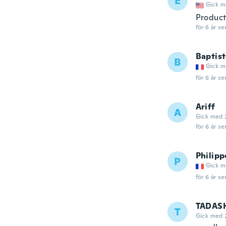
E
Gick m
Product 
för 6 år se
Baptis
B
Gick m
för 6 år se
Ariff
A
Gick med 
för 6 år se
Philipp
P
Gick m
för 6 år se
TADAS
T
Gick med 