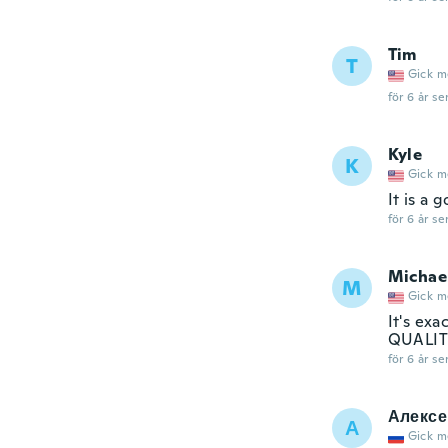
Tim
T
Gick m
för 6 år se
Kyle
K
Gick m
It is a 
för 6 år se
Michae
M
Gick m
It's exa
QUALITY
för 6 år se
Алексе
А
Gick m