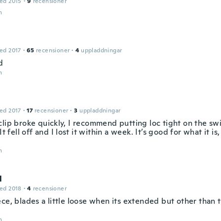
ed 2015
·
9
recensioner
n
ed 2017
·
65
recensioner
·
4
uppladdningar
d
n
ed 2017
·
17
recensioner
·
3
uppladdningar
lip broke quickly, I recommend putting loc tight on the swi
 It fell off and I lost it within a week. It’s good for what it is
n
l
ed 2018
·
4
recensioner
ce, blades a little loose when its extended but other than 
n