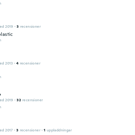
n
ed 2019
·
3
recensioner
lastic
n
ed 2013
·
4
recensioner
n
o
ed 2019
·
32
recensioner
n
ed 2017
·
3
recensioner
·
1
uppladdningar