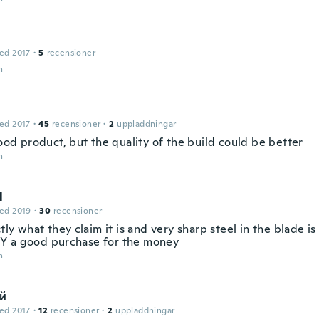
ed 2017
·
5
recensioner
n
ed 2017
·
45
recensioner
·
2
uppladdningar
good product, but the quality of the build could be better
n
l
ed 2019
·
30
recensioner
ctly what they claim it is and very sharp steel in the blade i
 a good purchase for the money
n
й
ed 2017
·
12
recensioner
·
2
uppladdningar