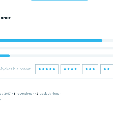
ioner
Mycket hjälpsamt
ed 2017
·
6
recensioner
·
2
uppladdningar
n