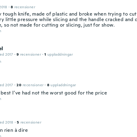
2018
·
8
recensioner
 tough knife, made of plastic and broke when trying to cut 
ry little pressure while slicing and the handle cracked and
 so not made for cutting or slicing, just for show.
n
el
ed 2017
·
9
recensioner
·
1
uppladdningar
n
ed 2017
·
20
recensioner
·
8
uppladdningar
 best I’ve had not the worst good for the price
n
ed 2018
·
5
recensioner
n rien à dire
n