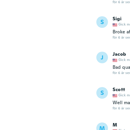
för 6 år se
Sigi
S
Gick m
Broke af
för 6 år se
Jacob
J
Gick m
Bad qua
för 6 år se
Scott
S
Gick m
Well ma
för 6 år se
M
M