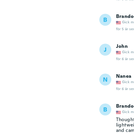
Brando
B
Gick m
för 5 år se
John
J
Gick m
för 6 år se
Nanea
N
Gick m
för 6 år se
Brando
B
Gick m
Thought
lightwei
and cam