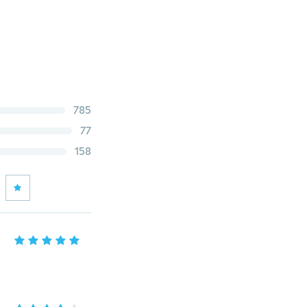
785
77
158