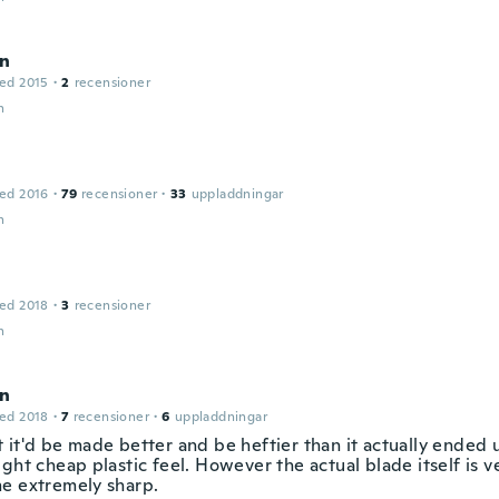
n
ed 2015
·
2
recensioner
n
ed 2016
·
79
recensioner
·
33
uppladdningar
n
ed 2018
·
3
recensioner
n
n
ed 2018
·
7
recensioner
·
6
uppladdningar
 it'd be made better and be heftier than it actually ended u
ght cheap plastic feel. However the actual blade itself is v
e extremely sharp.