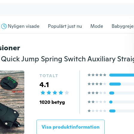
Nyligen visade
Populärt just nu
Mode
Babygreje
sioner
TOTALT
4.1
1020 betyg
Visa produktinformation