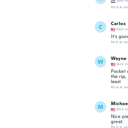
Gick m
för 6 år se
Carlos
C
Gick m
It's goo
för 6 år se
Wayne
W
Gick m
Pocket c
the rip,
least
för 6 år se
Michae
M
Gick m
Nice pie
great.
för 6 år se