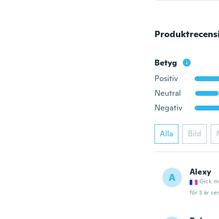
Produktrecens
Betyg
Positiv
Neutral
Negativ
Alla
Bild
Alexy
A
Gick m
för 3 år se