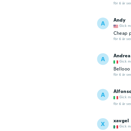
för 6 år se
Andy
A
Gick m
Cheap p
för 6 år se
Andrea
A
Gick m
Bellooo
för 6 år se
Alfons
A
Gick m
för 6 år se
xavgel
X
Gick m