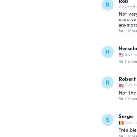
Rob
R
Gick med 
Not very
used ve
anymore,
för 5 år se
Hersch
H
Gick m
för 5 år se
Robert
R
Gick m
Not the
för 5 år se
Serge
S
Gick m
Très bie
för 5 år se