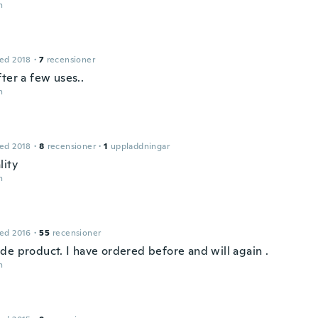
n
ed 2018
·
7
recensioner
ter a few uses..
n
ed 2018
·
8
recensioner
·
1
uppladdningar
lity
n
ed 2016
·
55
recensioner
de product. I have ordered before and will again .
n