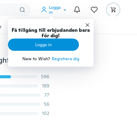
Logga
in
r
Djurtillbehör
Teknikprylar
Mer
Få tillgång till erbjudanden bara
för dig!
Logga in
Benchmade Quick Jump Spring Switch Auxiliary Straight Out Dagger Automatic OTF Knife Arrow Double Blade Outdoor Camping Hunting Tactical Tools
New to Wish?
Registrera dig
596
189
77
56
102