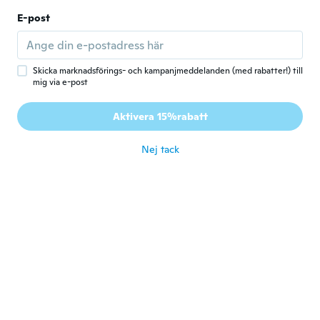
Cristine
C
Gick med 2018
·
145
recensioner
E-post
Lovely.
för 5 år sen
Skicka marknadsförings- och kampanjmeddelanden (med rabatter!) till
mig via e-post
Christian
C
Gick med 2019
·
9
recensioner
Aktivera 15%rabatt
Satisfait en tout point.
för 5 år sen
Nej tack
Andrzej
A
Gick med 2019
·
82
recensioner
·
1
uppladdningar
ładny
för 5 år sen
Tina
T
Gick med 2018
·
319
recensioner
I Love It. Beautiful. More than I expected.
för 5 år sen