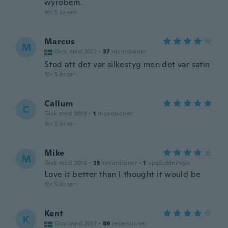
wyrobem.
för 5 år sen
Marcus
M
Gick med 2012
·
37
recensioner
Stod att det var silkestyg men det var satin
för 5 år sen
Callum
C
Gick med 2019
·
1
recensioner
för 5 år sen
Mike
M
Gick med 2018
·
35
recensioner
·
1
uppladdningar
Love it better than I thought it would be
för 5 år sen
Kent
K
Gick med 2017
·
89
recensioner