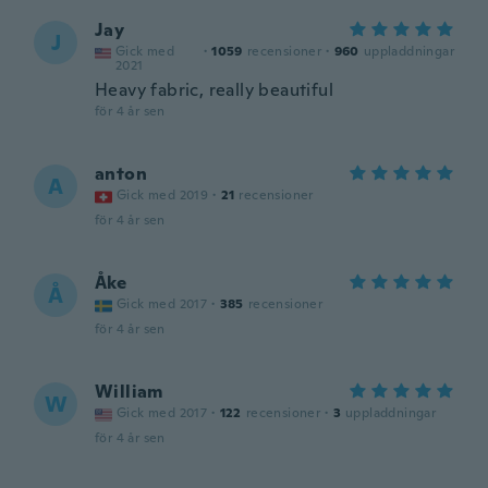
Jay
J
Gick med
·
1059
recensioner
·
960
uppladdningar
2021
Heavy fabric, really beautiful
för 4 år sen
anton
A
Gick med 2019
·
21
recensioner
för 4 år sen
Åke
Å
Gick med 2017
·
385
recensioner
för 4 år sen
William
W
Gick med 2017
·
122
recensioner
·
3
uppladdningar
för 4 år sen