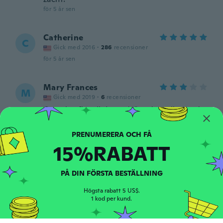
för 5 år sen
Catherine
C
Gick med 2016
·
286
recensioner
för 5 år sen
Mary Frances
M
Gick med 2019
·
6
recensioner
One size fits all. I am 5'6" and 169 lbs, and
it fits perfectly. The outer material is
GORGEOUS. The lining is awful, and is
coming out.
15%RABATT
för 5 år sen
PÅ DIN FÖRSTA BESTÄLLNING
Iris
I
Gick med 2019
·
1
recensioner
Högsta rabatt 5 US$.
för 5 år sen
1 kod per kund.