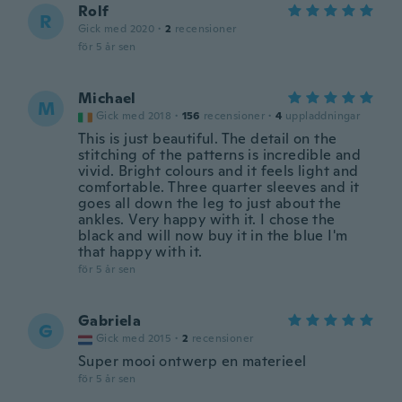
Rolf
R
Gick med 2020
·
2
recensioner
för 5 år sen
Michael
M
Gick med 2018
·
156
recensioner
·
4
uppladdningar
This is just beautiful. The detail on the
stitching of the patterns is incredible and
vivid. Bright colours and it feels light and
comfortable. Three quarter sleeves and it
goes all down the leg to just about the
ankles. Very happy with it. I chose the
black and will now buy it in the blue I'm
that happy with it.
för 5 år sen
Gabriela
G
Gick med 2015
·
2
recensioner
Super mooi ontwerp en materieel
för 5 år sen