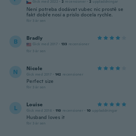
Gick med 2022
·
2
recensioner
·
2
uppladdningar
Není potreba dodávat vubec nic prostě se
fakt dobře nosí a prislo docela rychle.
för 3 år sen
Bradly
B
Gick med 2017
·
133
recensioner
för 3 år sen
Nicole
N
Gick med 2017
·
142
recensioner
Perfect size
för 3 år sen
Louise
L
Gick med 2016
·
110
recensioner
·
10
uppladdningar
Husband loves it
för 3 år sen