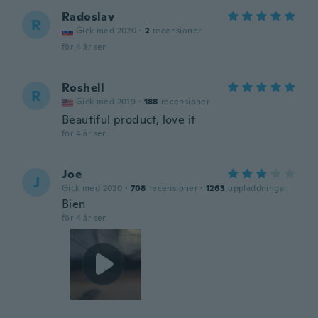
Radoslav
R
Gick med 2020
·
2
recensioner
för 4 år sen
Roshell
R
Gick med 2019
·
188
recensioner
Beautiful product, love it
för 4 år sen
Joe
J
Gick med 2020
·
708
recensioner
·
1263
uppladdningar
Bien
för 4 år sen