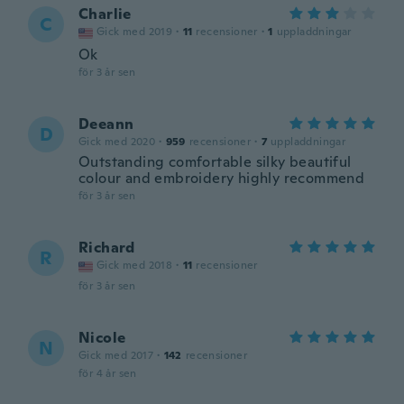
Charlie
C
Gick med 2019
·
11
recensioner
·
1
uppladdningar
Ok
för 3 år sen
Deeann
D
Gick med 2020
·
959
recensioner
·
7
uppladdningar
Outstanding comfortable silky beautiful
colour and embroidery highly recommend
för 3 år sen
Richard
R
Gick med 2018
·
11
recensioner
för 3 år sen
Nicole
N
Gick med 2017
·
142
recensioner
för 4 år sen