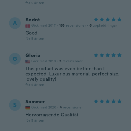
för 5 år sen
André
A
Gick med 2017
·
165
recensioner
·
6
uppladdningar
Good
för 5 år sen
Gloria
G
Gick med 2018
·
3
recensioner
This product was even better than I
expected. Luxurious material, perfect size,
lovely quality!
för 5 år sen
Sommer
S
Gick med 2020
·
4
recensioner
Hervorragende Qualität
för 5 år sen