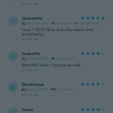
för 5 år sen
Jeannette
J
Gick med 2020
·
21
recensioner
·
5
uppladdningar
Love 💘😻it!! Nice and silky warm and
breathable..
för 5 år sen
Jeanette
J
Gick med 2019
·
49
recensioner
Beautiful wish I had pjs as well.
för 5 år sen
Dominique
D
Gick med 2017
·
154
recensioner
för 5 år sen
Jesse
J