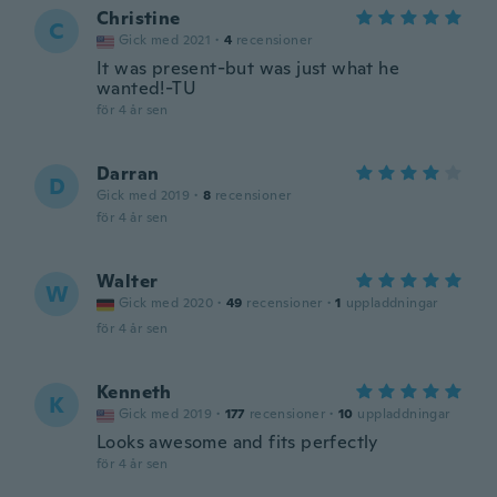
Christine
C
Gick med 2021
·
4
recensioner
It was present-but was just what he
wanted!-TU
för 4 år sen
Darran
D
Gick med 2019
·
8
recensioner
för 4 år sen
Walter
W
Gick med 2020
·
49
recensioner
·
1
uppladdningar
för 4 år sen
Kenneth
K
Gick med 2019
·
177
recensioner
·
10
uppladdningar
Looks awesome and fits perfectly
för 4 år sen