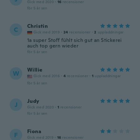
Gick med 2020
·
16
recensioner
för 5 år sen
Christin
C
Gick med 2019
·
24
recensioner
·
2
uppladdningar
1a super Stoff fühlt sich gut an Stickerei
auch top gern wieder
för 5 år sen
Willie
W
Gick med 2016
·
4
recensioner
·
1
uppladdningar
för 5 år sen
Judy
J
Gick med 2020
·
1
recensioner
för 5 år sen
Fiona
F
Gick med 2019
·
16
recensioner