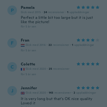
Pamela
P
Gick med 2015
·
24
recensioner
·
1
uppladdningar
Perfect a little bit too large but it is just
like the picture!
för 5 år sen
Fran
F
Gick med 2016
·
22
recensioner
·
1
uppladdningar
för 5 år sen
Colette
C
Gick med 2020
·
25
recensioner
för 5 år sen
Jennifer
J
Gick med 2020
·
143
recensioner
·
2
uppladdningar
It is very long but that's OK nice quality
Loved it