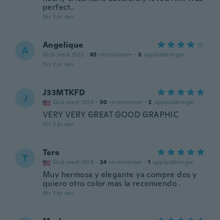
perfect..
för 2 år sen
Angelique
A
Gick med 2022
·
85
recensioner
·
3
uppladdningar
för 2 år sen
J33MTKFD
J
Gick med 2016
·
30
recensioner
·
2
uppladdningar
VERY VERY GREAT GOOD GRAPHIC
för 2 år sen
Tere
T
Gick med 2018
·
24
recensioner
·
1
uppladdningar
Muy hermosa y elegante ya compre dos y
quiero otro color más la recomiendo .
för 3 år sen