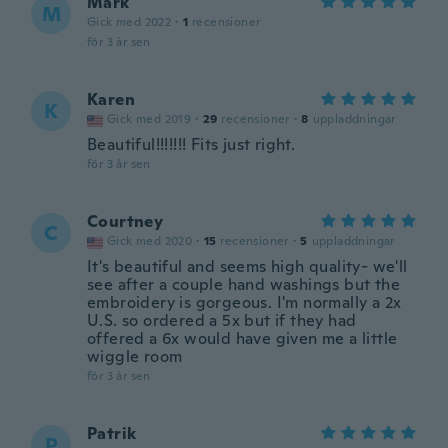
Mark
M
Gick med 2022
·
1
recensioner
för 3 år sen
Karen
K
Gick med 2019
·
29
recensioner
·
8
uppladdningar
Beautiful!!!!!!! Fits just right.
för 3 år sen
Courtney
C
Gick med 2020
·
15
recensioner
·
5
uppladdningar
It's beautiful and seems high quality- we'll
see after a couple hand washings but the
embroidery is gorgeous. I'm normally a 2x
U.S. so ordered a 5x but if they had
offered a 6x would have given me a little
wiggle room
för 3 år sen
Patrik
P