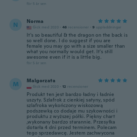
för 5 år sen
Norma
N
Gick med 2020
·
46
recensioner
·
9
uppladdningar
It's so beautiful & the dragon on the back is
so well done. I do suggest if you are
female you may go with a size smaller than
what you normally would get. It's still
awesome even if it is a little big.
för 5 år sen
Malgorzata
M
Gick med 2020
·
12
recensioner
Produkt ten jest bardzo ładny i ładnie
uszyty. Szlafrok z cienkiej satyny, spód
szlafroka wykończony wiskozową
podszewką co dodaje mu szykowności i
produktu z wyższej półki. Piękny chart
,wykonany bardzo starannie. Przesyłka
dotarła 4 dni przed terminem. Polecam
tego sprzedawcę. Jestem zachwycona