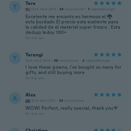
Tere
T
Gick med 2018
·
24
recensioner
·
1
uppladdningar
Excelente me encanto es hermoso el 🐉
esta bordado El precio esta exelente para
la calidad de el material super fresco . Esta
dedujo ledoy 100+
för 4 år sen
Terangi
T
Gick med 2020
·
39
recensioner
·
2
uppladdningar
I love these gowns, i've bought so many for
gifts, and still buying more
för 4 år sen
Alex
A
Gick med 2021
·
33
recensioner
WOW! Perfect, really special, thank you🌹
för 4 år sen
Christine