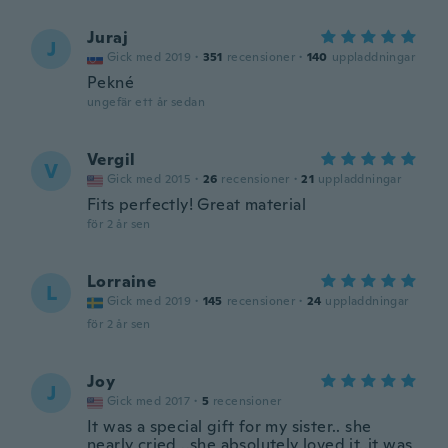
Juraj
J
Gick med 2019
·
351
recensioner
·
140
uppladdningar
Pekné
ungefär ett år sedan
Vergil
V
Gick med 2015
·
26
recensioner
·
21
uppladdningar
Fits perfectly! Great material
för 2 år sen
Lorraine
L
Gick med 2019
·
145
recensioner
·
24
uppladdningar
för 2 år sen
Joy
J
Gick med 2017
·
5
recensioner
It was a special gift for my sister.. she
nearly cried ..she absolutely loved it..it was