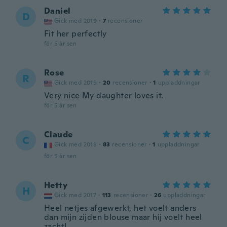
Daniel
D
Gick med 2019
·
7
recensioner
Fit her perfectly
för 5 år sen
Rose
R
Gick med 2019
·
20
recensioner
·
1
uppladdningar
Very nice My daughter loves it.
för 5 år sen
Claude
C
Gick med 2018
·
83
recensioner
·
1
uppladdningar
för 5 år sen
Hetty
H
Gick med 2017
·
113
recensioner
·
26
uppladdningar
Heel netjes afgewerkt, het voelt anders
dan mijn zijden blouse maar hij voelt heel
zacht!