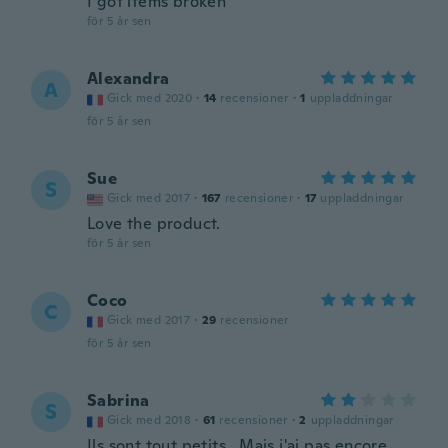
I got items broken
för 5 år sen
Alexandra
A
Gick med 2020
·
14
recensioner
·
1
uppladdningar
för 5 år sen
Sue
S
Gick med 2017
·
167
recensioner
·
17
uppladdningar
Love the product.
för 5 år sen
Coco
C
Gick med 2017
·
29
recensioner
för 5 år sen
Sabrina
S
Gick med 2018
·
61
recensioner
·
2
uppladdningar
Ils sont tout petits . Mais j'ai pas encore