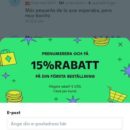
I
Gick med 2019
·
121
recensioner
·
3
uppladdningar
Más pequeño de lo que esperaba, pero
muy bonito
för 5 år sen
Monica
M
Gick med 2017
·
165
recensioner
·
111
uppladdningar
för 5 år sen
15%RABATT
Kelly
K
Gick med 2018
·
94
recensioner
·
2
uppladdningar
PÅ DIN FÖRSTA BESTÄLLNING
för 5 år sen
Högsta rabatt 5 US$.
1 kod per kund.
Judith
J
Gick med 2015
·
39
recensioner
·
7
uppladdningar
Bastante mas pequeño que lo que se ve en
E-post
la foto...pero bueno.. Le sacaré uso..
för 6 år sen