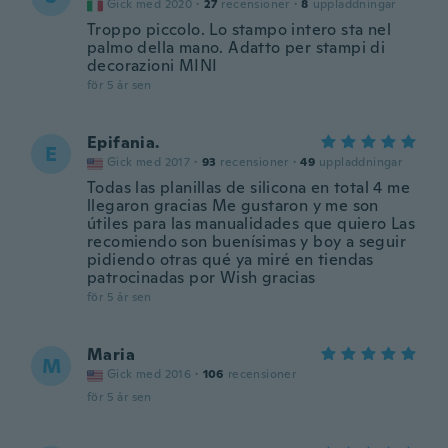
Gick med 2020
·
27
recensioner
·
8
uppladdningar
Troppo piccolo. Lo stampo intero sta nel
palmo della mano. Adatto per stampi di
decorazioni MINI
för 5 år sen
Epifania.
E
Gick med 2017
·
93
recensioner
·
49
uppladdningar
Todas las planillas de silicona en total 4 me
llegaron gracias Me gustaron y me son
útiles para las manualidades que quiero Las
recomiendo son buenísimas y boy a seguir
pidiendo otras qué ya miré en tiendas
patrocinadas por Wish gracias
för 5 år sen
Maria
M
Gick med 2016
·
106
recensioner
för 5 år sen