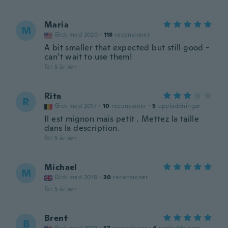
Maria
M
Gick med 2020
·
118
recensioner
A bit smaller that expected but still good -
can’t wait to use them!
för 5 år sen
Rita
R
Gick med 2017
·
10
recensioner
·
5
uppladdningar
Il est mignon mais petit . Mettez la taille
dans la description.
för 5 år sen
Michael
M
Gick med 2018
·
30
recensioner
för 5 år sen
Brent
B