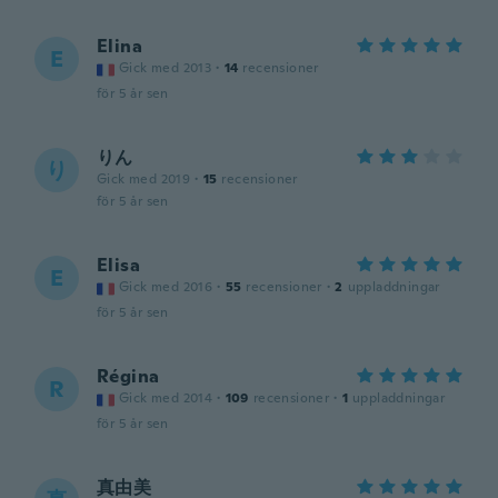
Elina
E
Gick med 2013
·
14
recensioner
för 5 år sen
りん
り
Gick med 2019
·
15
recensioner
för 5 år sen
Elisa
E
Gick med 2016
·
55
recensioner
·
2
uppladdningar
för 5 år sen
Régina
R
Gick med 2014
·
109
recensioner
·
1
uppladdningar
för 5 år sen
真由美