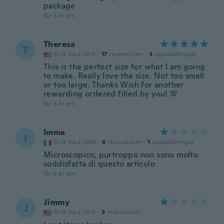
package
för 5 år sen
Theresa
T
Gick med 2015
·
17
recensioner
·
3
uppladdningar
This is the perfect size for what I am going
to make. Really love the size. Not too small
or too large. Thanks Wish for another
rewarding ordered filled by you! 💯
för 5 år sen
Imma
I
Gick med 2020
·
6
recensioner
·
1
uppladdningar
Microscopico, purtroppo non sono molto
soddisfatta di questo articolo
för 5 år sen
Jimmy
J
Gick med 2019
·
3
recensioner