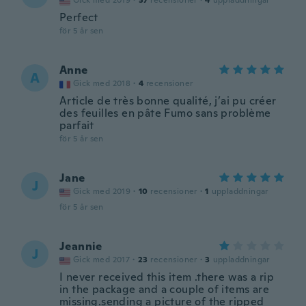
Gick med 2019
·
37
recensioner
·
4
uppladdningar
Perfect
för 5 år sen
Anne
A
Gick med 2018
·
4
recensioner
Article de très bonne qualité, j’ai pu créer
des feuilles en pâte Fumo sans problème
parfait
för 5 år sen
Jane
J
Gick med 2019
·
10
recensioner
·
1
uppladdningar
för 5 år sen
Jeannie
J
Gick med 2017
·
23
recensioner
·
3
uppladdningar
I never received this item .there was a rip
in the package and a couple of items are
missing.sending a picture of the ripped