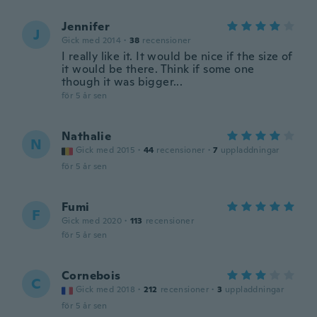
Jennifer
J
Gick med 2014
·
38
recensioner
I really like it. It would be nice if the size of
it would be there. Think if some one
though it was bigger...
för 5 år sen
Nathalie
N
Gick med 2015
·
44
recensioner
·
7
uppladdningar
för 5 år sen
Fumi
F
Gick med 2020
·
113
recensioner
för 5 år sen
Cornebois
C
Gick med 2018
·
212
recensioner
·
3
uppladdningar
för 5 år sen