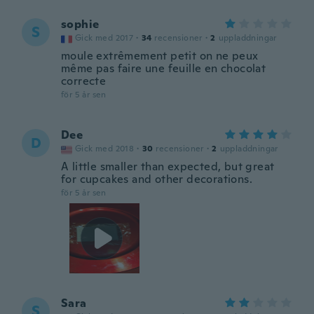
sophie
S
Gick med 2017
·
34
recensioner
·
2
uppladdningar
moule extrêmement petit on ne peux
même pas faire une feuille en chocolat
correcte
för 5 år sen
Dee
D
Gick med 2018
·
30
recensioner
·
2
uppladdningar
A little smaller than expected, but great
for cupcakes and other decorations.
för 5 år sen
Sara
S