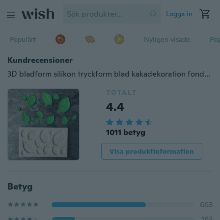
Logga in
Populärt
Nyligen visade
Pop
Kundrecensioner
3D bladform silikon tryckform blad kakadekoration fondant kakverktyg matkvalitet silikon mögel gumpaste godis mögel
TOTALT
4.4
1011 betyg
Visa produktinformation
Betyg
663
163