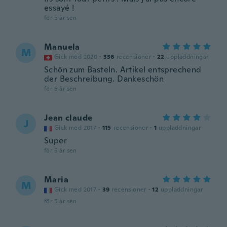
essayé !
för 5 år sen
Manuela
M
Gick med 2020
·
336
recensioner
·
22
uppladdningar
Schön zum Basteln. Artikel entsprechend
der Beschreibung. Dankeschön
för 5 år sen
Jean claude
J
Gick med 2017
·
115
recensioner
·
1
uppladdningar
Super
för 5 år sen
Maria
M
Gick med 2017
·
39
recensioner
·
12
uppladdningar
för 5 år sen