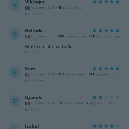
Vikingur
V
Gick med 2018
·
13
recensioner
för 5 år sen
Belinda
B
Gick med
·
258
recensioner
·
329
uppladdningar
2019
Molto sottile ma bello
för 5 år sen
Kara
K
Gick med 2019
·
453
recensioner
·
149
uppladdningar
för 5 år sen
Djamila
D
Gick med 2016
·
32
recensioner
·
2
uppladdningar
för 5 år sen
Isabel