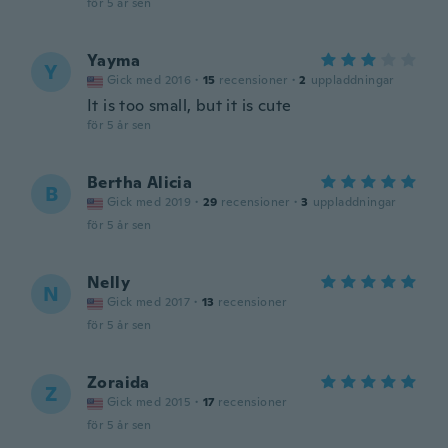
för 5 år sen
Yayma
Y
Gick med 2016
·
15
recensioner
·
2
uppladdningar
It is too small, but it is cute
för 5 år sen
Bertha Alicia
B
Gick med 2019
·
29
recensioner
·
3
uppladdningar
för 5 år sen
Nelly
N
Gick med 2017
·
13
recensioner
för 5 år sen
Zoraida
Z
Gick med 2015
·
17
recensioner
för 5 år sen