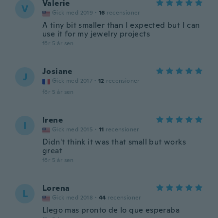
Valerie
V
Gick med 2019
·
16
recensioner
A tiny bit smaller than I expected but I can
use it for my jewelry projects
för 5 år sen
Josiane
J
Gick med 2017
·
12
recensioner
för 5 år sen
Irene
I
Gick med 2015
·
11
recensioner
Didn't think it was that small but works
great
för 5 år sen
Lorena
L
Gick med 2018
·
44
recensioner
Llego mas pronto de lo que esperaba