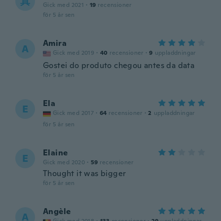
真
Gick med 2021
·
19
recensioner
för 5 år sen
Amira
A
Gick med 2019
·
40
recensioner
·
9
uppladdningar
Gostei do produto chegou antes da data
för 5 år sen
Ela
E
Gick med 2017
·
64
recensioner
·
2
uppladdningar
för 5 år sen
Elaine
E
Gick med 2020
·
59
recensioner
Thought it was bigger
för 5 år sen
Angèle
A