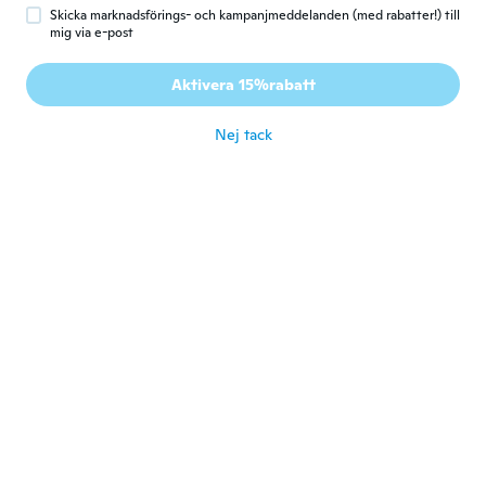
Skicka marknadsförings- och kampanjmeddelanden (med rabatter!) till
Sabine
S
mig via e-post
Gick med 2017
·
70
recensioner
·
2
uppladdningar
Superbes feuilles, beau rendu en pâte
Aktivera 15%rabatt
polymère
för 6 år sen
Nej tack
Claudia
C
Gick med 2017
·
10
recensioner
för 6 år sen
Enrico
E
Gick med 2013
·
5
recensioner
för 6 år sen
Connie
C
Gick med 2017
·
63
recensioner
will be perfect
för 6 år sen