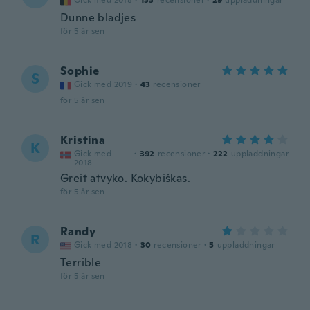
Gick med 2018
·
133
recensioner
·
29
uppladdningar
Dunne bladjes
för 5 år sen
Sophie
S
Gick med 2019
·
43
recensioner
för 5 år sen
Kristina
K
Gick med
·
392
recensioner
·
222
uppladdningar
2018
Greit atvyko. Kokybiškas.
för 5 år sen
Randy
R
Gick med 2018
·
30
recensioner
·
5
uppladdningar
Terrible
för 5 år sen