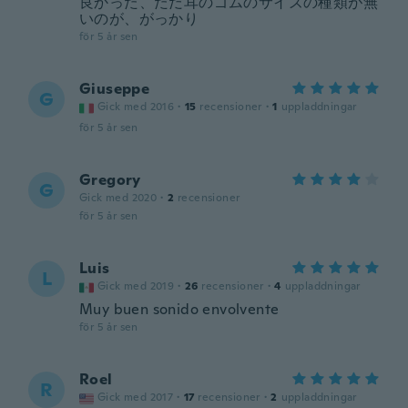
良かった、ただ耳のゴムのサイズの種類が無
いのが、がっかり
för 5 år sen
Giuseppe
G
Gick med 2016
·
15
recensioner
·
1
uppladdningar
för 5 år sen
Gregory
G
Gick med 2020
·
2
recensioner
för 5 år sen
Luis
L
Gick med 2019
·
26
recensioner
·
4
uppladdningar
Muy buen sonido envolvente
för 5 år sen
Roel
R
Gick med 2017
·
17
recensioner
·
2
uppladdningar