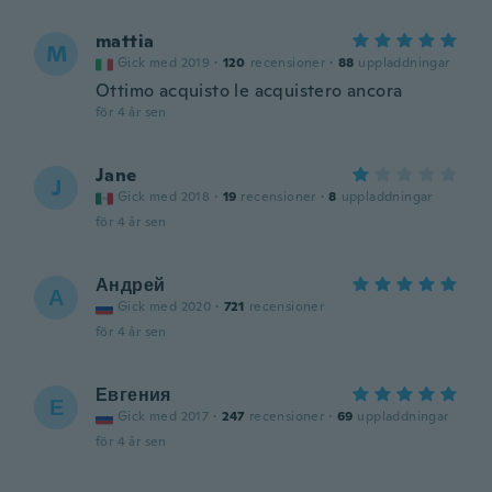
mattia
M
Gick med 2019
·
120
recensioner
·
88
uppladdningar
Ottimo acquisto le acquistero ancora
för 4 år sen
Jane
J
Gick med 2018
·
19
recensioner
·
8
uppladdningar
för 4 år sen
Андрей
А
Gick med 2020
·
721
recensioner
för 4 år sen
Евгения
Е
Gick med 2017
·
247
recensioner
·
69
uppladdningar
för 4 år sen