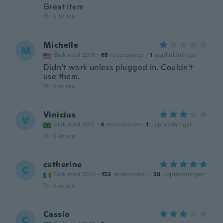
Great item
för 5 år sen
Michelle
M
Gick med 2016
·
63
recensioner
·
1
uppladdningar
Didn't work unless plugged in. Couldn't
use them.
för 6 år sen
Vinícius
V
Gick med 2012
·
4
recensioner
·
1
uppladdningar
för 6 år sen
catherine
C
Gick med 2020
·
153
recensioner
·
58
uppladdningar
för 6 år sen
Cassio
C