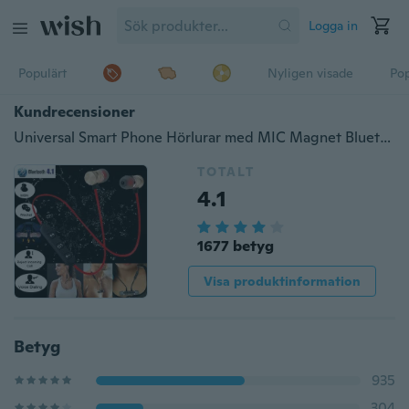
Logga in
Populärt
Nyligen visade
Pop
Kundrecensioner
Universal Smart Phone Hörlurar med MIC Magnet Bluetooth Hörlurar Trådlösa Stereo Headset Musik In-Ear hörlurar för iPhone Samsung Xiaomi Android Kopfhörer Fones de ouvido Auriculares Écouteurs Auricolari cuffia
TOTALT
4.1
1677 betyg
Visa produktinformation
Betyg
935
304