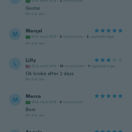
Gick med 2019
·
2
recensioner
Gostei
för 6 år sen
Marçal
M
Gick med 2019
·
3
recensioner
·
2
uppladdningar
för 6 år sen
Lilly
L
Gick med 2019
·
13
recensioner
·
1
uppladdningar
Ok broke after 2 days
för 6 år sen
Marco
M
Gick med 2019
·
5
recensioner
Bom
för 6 år sen