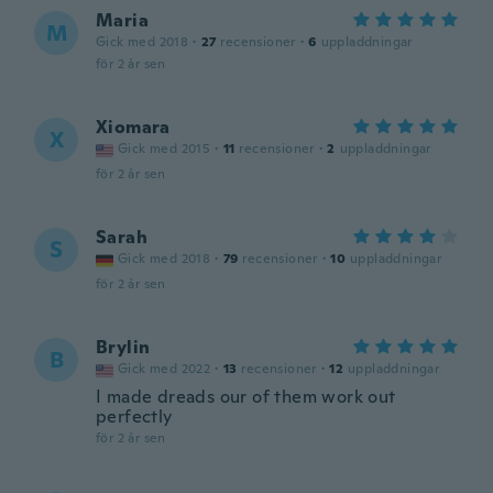
Maria
M
Gick med 2018
·
27
recensioner
·
6
uppladdningar
för 2 år sen
Xiomara
X
Gick med 2015
·
11
recensioner
·
2
uppladdningar
för 2 år sen
Sarah
S
Gick med 2018
·
79
recensioner
·
10
uppladdningar
för 2 år sen
Brylin
B
Gick med 2022
·
13
recensioner
·
12
uppladdningar
I made dreads our of them work out
perfectly
för 2 år sen