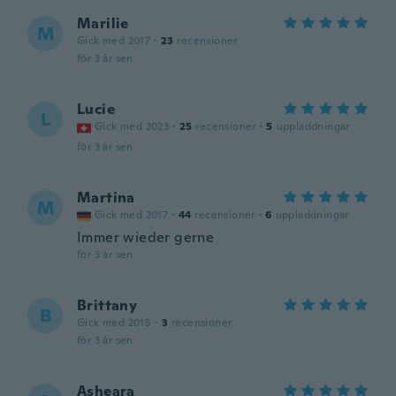
Marilie
M
Gick med 2017
·
23
recensioner
för 3 år sen
Lucie
L
Gick med 2023
·
25
recensioner
·
5
uppladdningar
för 3 år sen
Martina
M
Gick med 2017
·
44
recensioner
·
6
uppladdningar
Immer wieder gerne
för 3 år sen
Brittany
B
Gick med 2015
·
3
recensioner
för 3 år sen
Asheara