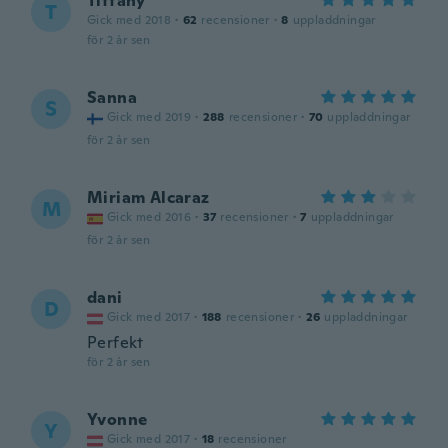
Tiffany
T
Gick med 2018
·
62
recensioner
·
8
uppladdningar
för 2 år sen
Sanna
S
Gick med 2019
·
288
recensioner
·
70
uppladdningar
för 2 år sen
Miriam Alcaraz
M
Gick med 2016
·
37
recensioner
·
7
uppladdningar
för 2 år sen
dani
D
Gick med 2017
·
188
recensioner
·
26
uppladdningar
Perfekt
för 2 år sen
Yvonne
Y
Gick med 2017
·
18
recensioner