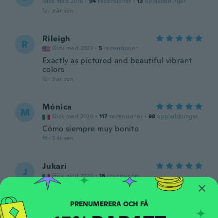
Gick med 2016
·
94
recensioner
·
13
uppladdningar
för 3 år sen
Rileigh
R
Gick med 2022
·
5
recensioner
Exactly as pictured and beautiful vibrant
colors
för 3 år sen
Mónica
M
Gick med 2020
·
117
recensioner
·
98
uppladdningar
Cómo siempre muy bonito
för 3 år sen
Jukari
J
Gick med 2020
·
16
recensioner
Excelente calidad
för 3 år sen