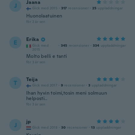
Jaana
J
Gick med 2015
·
317
recensioner
·
25
uppladdningar
Huonolaatuinen
för 2 år sen
Erika
E
Gick med
·
345
recensioner
·
334
uppladdningar
2015
Molto belli e tanti
för 3 år sen
Teija
T
Gick med 2017
·
9
recensioner
·
3
uppladdningar
Ihan hyvin toimi,tosin meni solmuun
helposti..
för 3 år sen
jp
J
Gick med 2018
·
30
recensioner
·
13
uppladdningar