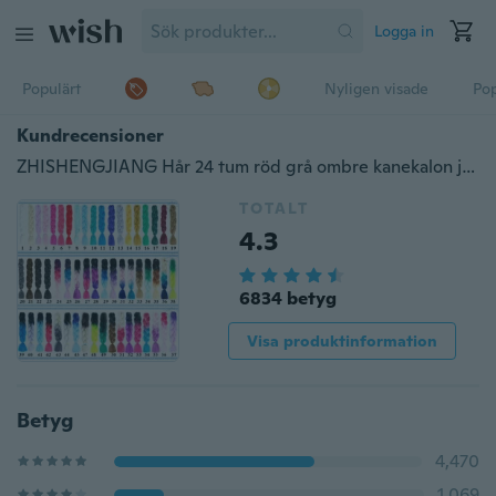
Logga in
Populärt
Nyligen visade
Pop
Kundrecensioner
ZHISHENGJIANG Hår 24 tum röd grå ombre kanekalon jumbo flätthår kvinnor syntetiskt hårförlängning för flätor flätor hår
TOTALT
4.3
6834 betyg
Visa produktinformation
Betyg
4,470
1,069