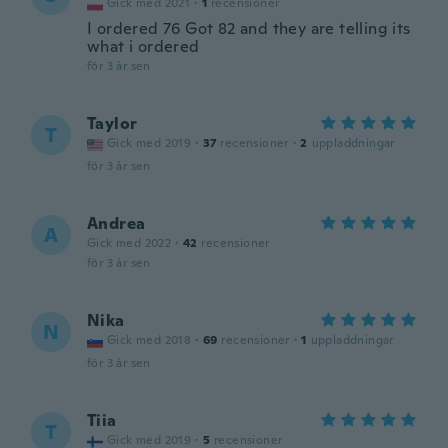
Gick med 2021
·
1
recensioner
I ordered 76 Got 82 and they are telling its
what i ordered
för 3 år sen
Taylor
T
Gick med 2019
·
37
recensioner
·
2
uppladdningar
för 3 år sen
Andrea
A
Gick med 2022
·
42
recensioner
för 3 år sen
Nika
N
Gick med 2018
·
69
recensioner
·
1
uppladdningar
för 3 år sen
Tiia
T
Gick med 2019
·
5
recensioner