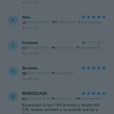
för 3 år sen
Ana
A
Gick med 2015
·
252
recensioner
·
1
uppladdningar
för 3 år sen
Carmen
C
Gick med 2016
·
63
recensioner
·
11
uppladdningar
för 3 år sen
Gemma
G
Gick med 2018
·
17
recensioner
för 3 år sen
MIROSLAVA
M
Gick med 2018
·
41
recensioner
·
34
uppladdningar
Kanekalon si son 100 gramos y miden 60
CM, buena calidad si se puede alaciar y