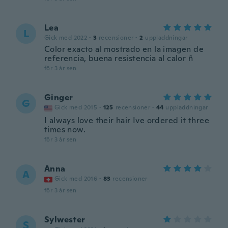
Lea
L
Gick med 2022
·
3
recensioner
·
2
uppladdningar
Color exacto al mostrado en la imagen de
referencia, buena resistencia al calor ñ
för 3 år sen
Ginger
G
Gick med 2015
·
125
recensioner
·
44
uppladdningar
I always love their hair Ive ordered it three
times now.
för 3 år sen
Anna
A
Gick med 2016
·
83
recensioner
för 3 år sen
Sylwester
S