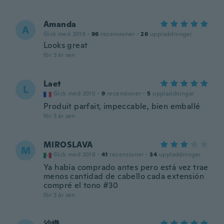
Amanda
A
Gick med 2019
·
96
recensioner
·
26
uppladdningar
Looks great
för 3 år sen
Laet
L
Gick med 2015
·
9
recensioner
·
5
uppladdningar
Produit parfait, impeccable, bien emballé
för 3 år sen
MIROSLAVA
M
Gick med 2018
·
41
recensioner
·
34
uppladdningar
Ya había comprado antes pero está vez trae
menos cantidad de cabello cada extensión
compré el tono #30
för 3 år sen
沙織