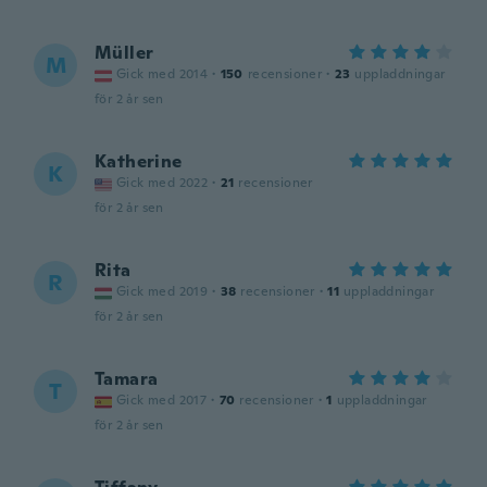
Müller
M
Gick med 2014
·
150
recensioner
·
23
uppladdningar
för 2 år sen
Katherine
K
Gick med 2022
·
21
recensioner
för 2 år sen
Rita
R
Gick med 2019
·
38
recensioner
·
11
uppladdningar
för 2 år sen
Tamara
T
Gick med 2017
·
70
recensioner
·
1
uppladdningar
för 2 år sen