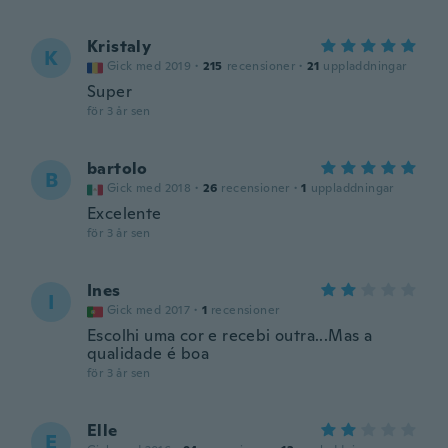
Kristaly
K
Gick med 2019
·
215
recensioner
·
21
uppladdningar
Super
för 3 år sen
bartolo
B
Gick med 2018
·
26
recensioner
·
1
uppladdningar
Excelente
för 3 år sen
Ines
I
Gick med 2017
·
1
recensioner
Escolhi uma cor e recebi outra...Mas a
qualidade é boa
för 3 år sen
Elle
E