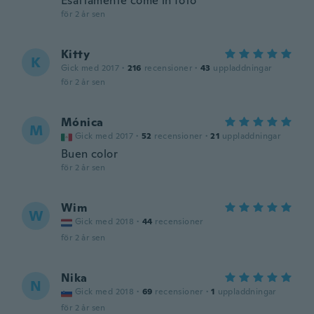
Esattamente come in foto
för 2 år sen
Kitty
K
Gick med 2017
·
216
recensioner
·
43
uppladdningar
för 2 år sen
Mónica
M
Gick med 2017
·
52
recensioner
·
21
uppladdningar
Buen color
för 2 år sen
Wim
W
Gick med 2018
·
44
recensioner
för 2 år sen
Nika
N
Gick med 2018
·
69
recensioner
·
1
uppladdningar
för 2 år sen