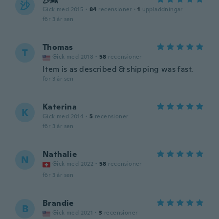
沙
Gick med 2015
·
84
recensioner
·
1
uppladdningar
för 3 år sen
Thomas
T
Gick med 2018
·
58
recensioner
Item is as described & shipping was fast.
för 3 år sen
Katerina
K
Gick med 2014
·
5
recensioner
för 3 år sen
Nathalie
N
Gick med 2022
·
58
recensioner
för 3 år sen
Brandie
B
Gick med 2021
·
3
recensioner