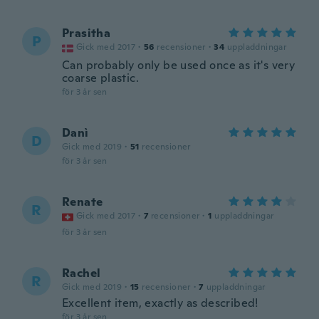
Prasitha
P
Gick med 2017
·
56
recensioner
·
34
uppladdningar
Can probably only be used once as it's very
coarse plastic.
för 3 år sen
Danì
D
Gick med 2019
·
51
recensioner
för 3 år sen
Renate
R
Gick med 2017
·
7
recensioner
·
1
uppladdningar
för 3 år sen
Rachel
R
Gick med 2019
·
15
recensioner
·
7
uppladdningar
Excellent item, exactly as described!
för 3 år sen