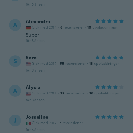
för 3 år sen
Alexandra
A
Gick med 2014
·
6
recensioner
·
10
uppladdningar
Super
för 3 år sen
Sara
S
Gick med 2017
·
55
recensioner
·
13
uppladdningar
för 3 år sen
Alycia
A
Gick med 2018
·
29
recensioner
·
16
uppladdningar
för 3 år sen
Josseline
J
Gick med 2017
·
1
recensioner
för 3 år sen