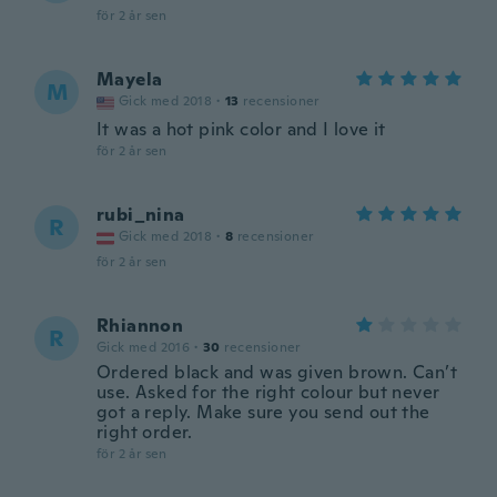
för 2 år sen
Mayela
M
Gick med 2018
·
13
recensioner
It was a hot pink color and I love it
för 2 år sen
rubi_nina
R
Gick med 2018
·
8
recensioner
för 2 år sen
Rhiannon
R
Gick med 2016
·
30
recensioner
Ordered black and was given brown. Can’t
use. Asked for the right colour but never
got a reply. Make sure you send out the
right order.
för 2 år sen