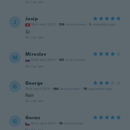
för 2 år sen
Josip
J
Gick med 2022
·
138
recensioner
·
1
uppladdningar
👍
för 2 år sen
Miroslav
M
Gick med 2019
·
101
recensioner
för 2 år sen
George
G
Gick med 2019
·
186
recensioner
·
76
uppladdningar
Nah
för 2 år sen
Goran
G
Gick med 2018
·
76
recensioner