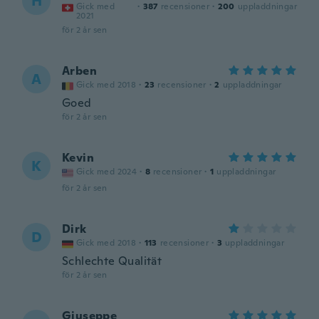
H
Gick med
·
387
recensioner
·
200
uppladdningar
2021
för 2 år sen
Arben
A
Gick med 2018
·
23
recensioner
·
2
uppladdningar
Goed
för 2 år sen
Kevin
K
Gick med 2024
·
8
recensioner
·
1
uppladdningar
för 2 år sen
Dirk
D
Gick med 2018
·
113
recensioner
·
3
uppladdningar
Schlechte Qualität
för 2 år sen
Giuseppe