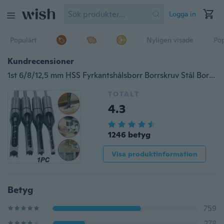
Logga in
Populärt
Nyligen visade
Pop
Kundrecensioner
1st 6/8/12,5 mm HSS Fyrkantshålsborr Borrskruv Stål Borrning Begär träbearbetningsverktyg
TOTALT
4.3
1246 betyg
Visa produktinformation
Betyg
759
278