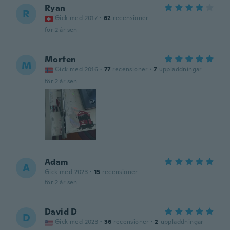
Ryan
R
Gick med 2017
·
62
recensioner
för 2 år sen
Morten
M
Gick med 2016
·
77
recensioner
·
7
uppladdningar
för 2 år sen
Adam
A
Gick med 2023
·
15
recensioner
för 2 år sen
David D
D
Gick med 2023
·
36
recensioner
·
2
uppladdningar