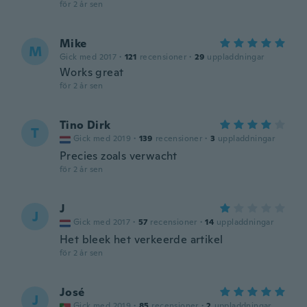
för 2 år sen
Mike
M
Gick med 2017
·
121
recensioner
·
29
uppladdningar
Works great
för 2 år sen
Tino Dirk
T
Gick med 2019
·
139
recensioner
·
3
uppladdningar
Precies zoals verwacht
för 2 år sen
J
J
Gick med 2017
·
57
recensioner
·
14
uppladdningar
Het bleek het verkeerde artikel
för 2 år sen
José
J
Gick med 2019
·
85
recensioner
·
2
uppladdningar