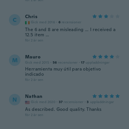
för 2 år sen
Chris
C
Gick med 2016
·
6
recensioner
The 6 and 8 are misleading … I received a
12.5 item …
för 2 år sen
Mauro
M
Gick med 2015
·
56
recensioner
·
17
uppladdningar
Herramienta muy útil para objetivo
indicado
för 2 år sen
Nathan
N
Gick med 2020
·
37
recensioner
·
3
uppladdningar
As described. Good quality. Thanks
för 2 år sen