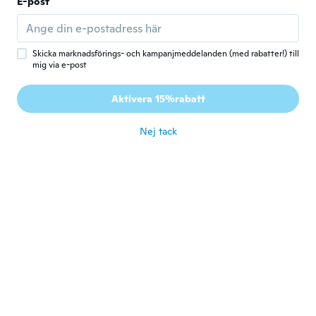
E-post
Kurt Højrup
K
Gick med 2016
·
23
recensioner
för 3 år sen
Skicka marknadsförings- och kampanjmeddelanden (med rabatter!) till
mig via e-post
Jonas
J
Aktivera 15%rabatt
Gick med 2018
·
45
recensioner
för 3 år sen
Nej tack
NILTON
N
Gick med 2017
·
83
recensioner
·
6
uppladdningar
för 3 år sen
Salva
S
Gick med 2015
·
76
recensioner
·
2
uppladdningar
för 3 år sen
taibi
T
Gick med 2015
·
71
recensioner
·
18
uppladdningar