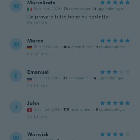
Mariolindo
M
Gick med 2020
·
74
recensioner
·
2
uppladdningar
Da provare tutto bene ok perfetto
för 2 år sen
Marco
M
Gick med 2018
·
106
recensioner
·
1
uppladdningar
för 2 år sen
Emanuel
E
Gick med 2017
·
33
recensioner
·
4
uppladdningar
för 2 år sen
John
J
Gick med 2019
·
110
recensioner
·
6
uppladdningar
för 2 år sen
Warwick
W