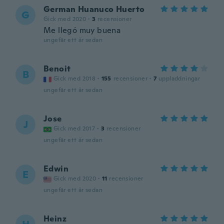
German Huanuco Huerto
G
Gick med 2020
·
3
recensioner
Me llegó muy buena
ungefär ett år sedan
Benoit
B
Gick med 2018
·
155
recensioner
·
7
uppladdningar
ungefär ett år sedan
Jose
J
Gick med 2017
·
3
recensioner
ungefär ett år sedan
Edwin
E
Gick med 2020
·
11
recensioner
ungefär ett år sedan
Heinz