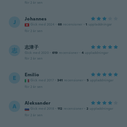
för 2 år sen
Johannes
J
Gick med 2024
·
68
recensioner
·
1
uppladdningar
för 2 år sen
志津子
志
Gick med 2020
·
619
recensioner
·
4
uppladdningar
för 2 år sen
Emilio
E
Gick med 2017
·
341
recensioner
·
5
uppladdningar
för 2 år sen
Aleksander
A
Gick med 2018
·
112
recensioner
·
2
uppladdningar
för 2 år sen