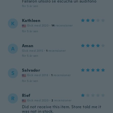
Fallaron uñsolo se escucha un audífono
för 5 år sen
Kathleen
K
Gick med 2020
·
14
recensioner
för 5 år sen
Aman
A
Gick med 2015
·
1
recensioner
för 5 år sen
Salvador
S
Gick med 2018
·
1
recensioner
för 5 år sen
Rief
R
Gick med 2020
·
2
recensioner
Did not receive this item. Store told me it
was not in stock.