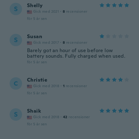
Shelly
S
Gick med 2021
·
8
recensioner
för 5 år sen
Susan
S
Gick med 2017
·
8
recensioner
Barely got an hour of use before low
battery sounds. Fully charged when used.
för 5 år sen
Christie
C
Gick med 2018
·
1
recensioner
för 5 år sen
Shaik
S
Gick med 2018
·
42
recensioner
för 5 år sen