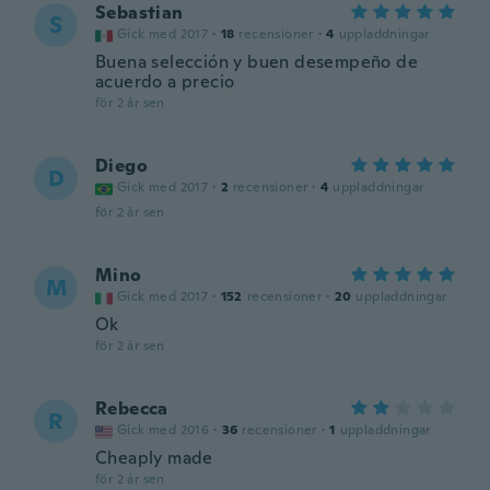
Sebastian
S
Gick med 2017
·
18
recensioner
·
4
uppladdningar
Buena selección y buen desempeño de
acuerdo a precio
för 2 år sen
Diego
D
Gick med 2017
·
2
recensioner
·
4
uppladdningar
för 2 år sen
Mino
M
Gick med 2017
·
152
recensioner
·
20
uppladdningar
Ok
för 2 år sen
Rebecca
R
Gick med 2016
·
36
recensioner
·
1
uppladdningar
Cheaply made
för 2 år sen