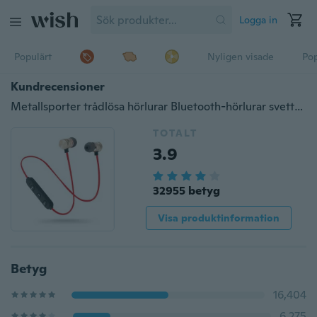
Logga in
Populärt
Nyligen visade
Pop
Kundrecensioner
Metallsporter trådlösa hörlurar Bluetooth-hörlurar svettbeständiga hörlurar magnetiska hörlurar stereohörlurar för mobiltelefon
TOTALT
3.9
32955 betyg
Visa produktinformation
Betyg
16,404
6,275