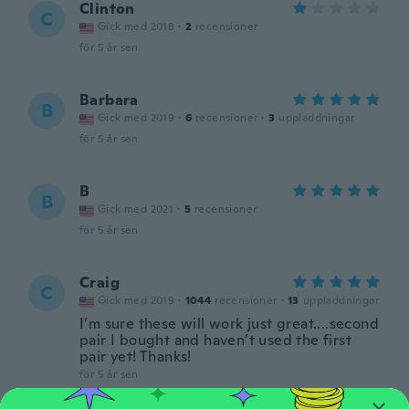
Clinton
C
Gick med 2018
·
2
recensioner
för 5 år sen
Barbara
B
Gick med 2019
·
6
recensioner
·
3
uppladdningar
för 5 år sen
B
B
Gick med 2021
·
5
recensioner
för 5 år sen
Craig
C
Gick med 2019
·
1044
recensioner
·
13
uppladdningar
I’m sure these will work just great....second
pair I bought and haven’t used the first
pair yet! Thanks!
för 5 år sen