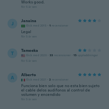
Works good.
för 5 år sen
Janaina
J
Gick med 2015
·
1
recensioner
Legal
för 5 år sen
Tameeka
T
Gick med 2020
·
33
recensioner
·
15
uppladdningar
för 5 år sen
Alberto
A
Gick med 2021
·
2
recensioner
Funciona bien solo que no esta bien sujeto
el cable delos audifonos al control de
volumen y encendido
för 5 år sen