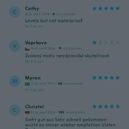
Cathy
C
Gick med 2016
·
9
recensioner
Lovely but not waterproof.
för 5 år sen
Veprkova
V
Gick med 2016
·
11
recensioner
Zvolený motiv neodpovídal skutečnosti
för 5 år sen
Myron
M
Gick med 2017
·
86
recensioner
för 5 år sen
Christel
C
Gick med 2018
·
765
recensioner
Sieht gut aus Sehr schnell gekommen
würte es immer wieder empfehlen Vielen