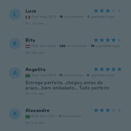
Luca
L
Gick med 2018
·
18
recensioner
·
1
uppladdningar
för 2 år sen
Rita
R
Gick med 2018
·
280
recensioner
·
78
uppladdningar
för 3 år sen
Angelita
A
Gick med 2019
·
11
recensioner
·
4
uppladdningar
Entrega perfeita...chegou antes do
prazo...bem embalado... Tudo perfeito
för 4 år sen
Alexandre
A
Gick med 2017
·
1
recensioner
för 5 år sen