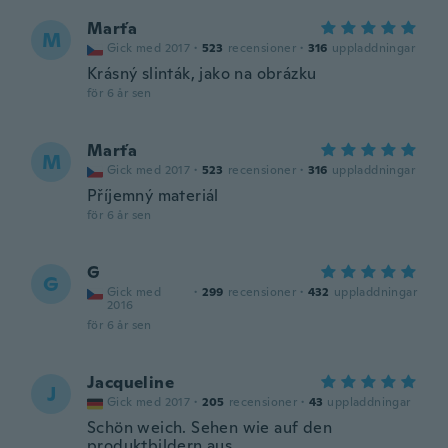
Marťa
M
Gick med 2017
·
523
recensioner
·
316
uppladdningar
Krásný slinták, jako na obrázku
för 6 år sen
Marťa
M
Gick med 2017
·
523
recensioner
·
316
uppladdningar
Příjemný materiál
för 6 år sen
G
G
Gick med
·
299
recensioner
·
432
uppladdningar
2016
för 6 år sen
Jacqueline
J
Gick med 2017
·
205
recensioner
·
43
uppladdningar
Schön weich. Sehen wie auf den
produktbildern aus