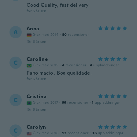
Good Quality, fast delivery
för 6 år sen
Anna
A
Gick med 2014
·
80
recensioner
för 6 år sen
Caroline
C
Gick med 2015
·
4
recensioner
·
4
uppladdningar
Pano macio . Boa qualidade .
för 6 år sen
Cristina
C
Gick med 2017
·
66
recensioner
·
1
uppladdningar
för 6 år sen
Carolyn
C
Gick med 2016
·
92
recensioner
·
36
uppladdningar