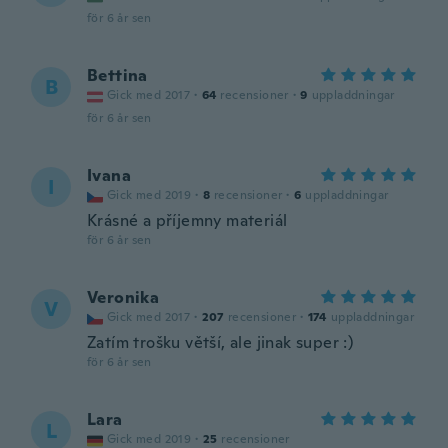
för 6 år sen
Bettina
B
Gick med 2017
·
64
recensioner
·
9
uppladdningar
för 6 år sen
Ivana
I
Gick med 2019
·
8
recensioner
·
6
uppladdningar
Krásné a příjemny materiál
för 6 år sen
Veronika
V
Gick med 2017
·
207
recensioner
·
174
uppladdningar
Zatím trošku větší, ale jinak super :)
för 6 år sen
Lara
L
Gick med 2019
·
25
recensioner