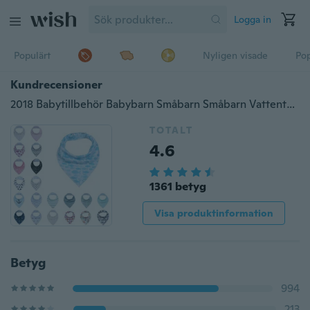
Logga in
Populärt
Nyligen visade
Pop
Kundrecensioner
2018 Babytillbehör Babybarn Småbarn Småbarn Vattentät smörgås Babybarn Tecknad triangelhakla Spelhandduk
TOTALT
4.6
1361 betyg
Visa produktinformation
Betyg
994
213