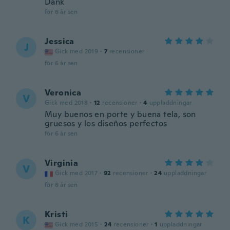
Dank
för 6 år sen
Jessica
J
Gick med 2019
·
7
recensioner
för 6 år sen
Veronica
V
Gick med 2018
·
12
recensioner
·
4
uppladdningar
Muy buenos en porte y buena tela, son
gruesos y los diseños perfectos
för 6 år sen
Virginia
V
Gick med 2017
·
92
recensioner
·
24
uppladdningar
för 6 år sen
Kristi
K
Gick med 2015
·
24
recensioner
·
1
uppladdningar