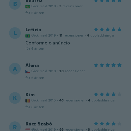
Beatriz
B
Gick med 2019
·
5
recensioner
för 6 år sen
Letícia
L
Gick med 2019
·
11
recensioner
·
4
uppladdningar
Conforme o anúncio
för 6 år sen
Alena
A
Gick med 2018
·
20
recensioner
för 6 år sen
Kim
K
Gick med 2015
·
46
recensioner
·
4
uppladdningar
för 6 år sen
Rácz Szabó
R
Gick med 2019
·
99
recensioner
·
3
uppladdningar