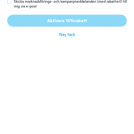
Skicka marknadsförings- och kampanjmeddelanden (med rabatter!) till
mig via e-post
麻亜沙
麻
Aktivera 15%rabatt
Gick med 2019
·
3
recensioner
för 6 år sen
Nej tack
Marilena
M
Gick med 2017
·
154
recensioner
·
20
uppladdningar
Bello
för 6 år sen
Alba
A
Gick med 2018
·
224
recensioner
·
143
uppladdningar
för 6 år sen
marianna
M
Gick med 2015
·
46
recensioner
för 6 år sen