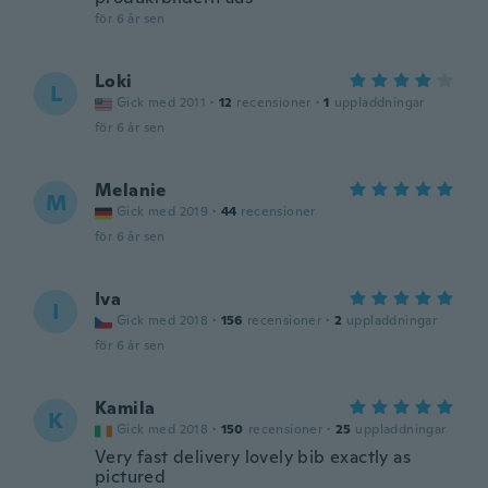
för 6 år sen
Loki
L
Gick med 2011
·
12
recensioner
·
1
uppladdningar
för 6 år sen
Melanie
M
Gick med 2019
·
44
recensioner
för 6 år sen
Iva
I
Gick med 2018
·
156
recensioner
·
2
uppladdningar
för 6 år sen
Kamila
K
Gick med 2018
·
150
recensioner
·
25
uppladdningar
Very fast delivery lovely bib exactly as
pictured