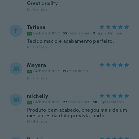
Great quality
för 6 år sen
Tatiane
T
Gick med 2017
·
55
recensioner
·
2
uppladdningar
Tecido macio e acabamento perfeito.
för 6 år sen
Mayara
M
Gick med 2017
·
11
recensioner
för 6 år sen
michelly
M
Gick med 2019
·
27
recensioner
·
18
uppladdningar
Produto bem acabado, chegou mais de um
mês antes da data prevista, lindo
för 6 år sen