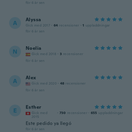
för 6 år sen
Alyssa
A
Gick med 2017
·
64
recensioner
·
1
uppladdningar
för 6 år sen
Noelia
N
Gick med 2018
·
3
recensioner
för 6 år sen
Alex
A
Gick med 2020
·
48
recensioner
för 6 år sen
Esther
E
Gick med
·
730
recensioner
·
655
uppladdningar
2015
Este pedido ya llegó
för 6 år sen