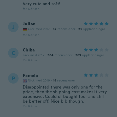
Very cute and soft!
för 6 år sen
Julian
J
Gick med 2017
·
52
recensioner
·
29
uppladdningar
för 6 år sen
Chika
C
Gick med 2017
·
304
recensioner
·
363
uppladdningar
för 6 år sen
Pamela
P
Gick med 2019
·
18
recensioner
Disappointed there was only one for the
price, then the shipping cost makes it very
expensive. Could of bought four and still
be better off. Nice bib though.
för 6 år sen