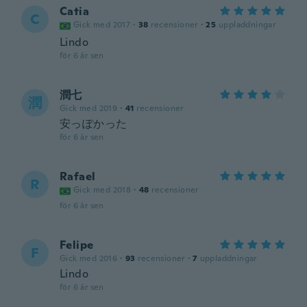
Catia
C
Gick med 2017
·
38
recensioner
·
25
uppladdningar
Lindo
för 6 år sen
潤七
潤
Gick med 2019
·
41
recensioner
安っぽかった
för 6 år sen
Rafael
R
Gick med 2018
·
48
recensioner
för 6 år sen
Felipe
F
Gick med 2016
·
93
recensioner
·
7
uppladdningar
Lindo
för 6 år sen