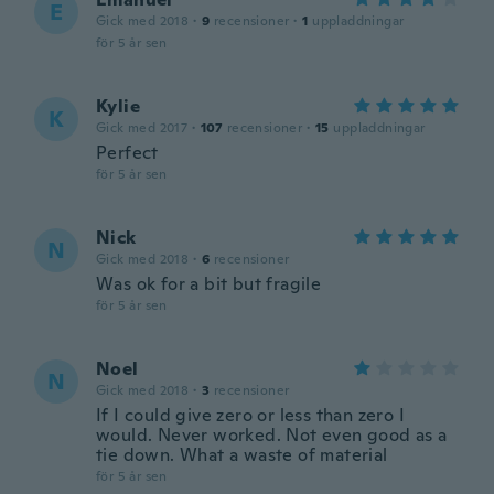
E
Gick med 2018
·
9
recensioner
·
1
uppladdningar
för 5 år sen
Kylie
K
Gick med 2017
·
107
recensioner
·
15
uppladdningar
Perfect
för 5 år sen
Nick
N
Gick med 2018
·
6
recensioner
Was ok for a bit but fragile
för 5 år sen
Noel
N
Gick med 2018
·
3
recensioner
If I could give zero or less than zero I
would. Never worked. Not even good as a
tie down. What a waste of material
för 5 år sen