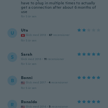
have to plug in multiple times to actually
get a connection after about 6 months of
use
för 5 år sen
Uta
U
Gick med 2018
·
67
recensioner
för 5 år sen
Sarah
S
Gick med 2018
·
11
recensioner
för 5 år sen
Bonni
B
Gick med 2017
·
4
recensioner
för 5 år sen
Ronaldo
R
Gick med 2014
·
5
recensioner