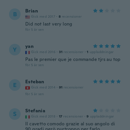
Brian
B
Gick med 2017
·
8
recensioner
Did not last very long
för 5 år sen
yan
Y
Gick med 2016
·
31
recensioner
·
1
uppladdningar
Pas le premier que je commande tjrs au top
för 5 år sen
Esteban
E
Gick med 2014
·
91
recensioner
för 5 år sen
Stefania
S
Gick med 2018
·
17
recensioner
·
9
uppladdningar
Il cavetto comodo grazie al suo angolo di
90 gradi però purtroppo per farlo