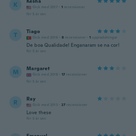
Kesha
K
Gick med 2017
·
1
recensioner
för 5 år sen
Tiago
T
Gick med 2016
·
8
recensioner
·
1
uppladdningar
De boa Qualidade! Enganaram se na cor!
för 5 år sen
Margaret
M
Gick med 2018
·
17
recensioner
för 5 år sen
Ray
R
Gick med 2013
·
27
recensioner
Love these
för 5 år sen
Emanuel