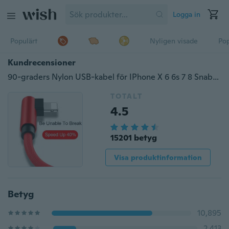
Logga in
Populärt
Nyligen visade
Pop
Kundrecensioner
90-graders Nylon USB-kabel för IPhone X 6 6s 7 8 Snabbladdningskabel för IPad USB-laddarkabel L Typ datakabel för IPhone 5 SE
TOTALT
4.5
15201 betyg
Visa produktinformation
Betyg
10,895
2,413