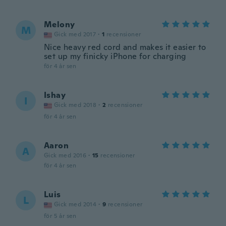
Melony
M
Gick med 2017
·
1
recensioner
Nice heavy red cord and makes it easier to
set up my finicky iPhone for charging
för 4 år sen
Ishay
I
Gick med 2018
·
2
recensioner
för 4 år sen
Aaron
A
Gick med 2016
·
15
recensioner
för 4 år sen
Luis
L
Gick med 2014
·
9
recensioner
för 5 år sen