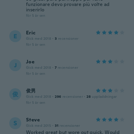
funzionare devo provare più volte ad
inserirlo
för 5 år sen
Eric
E
Gick med 2018
·
3
recensioner
för 5 år sen
Joe
J
Gick med 2018
·
7
recensioner
för 5 år sen
俊男
俊
Gick med 2018
·
296
recensioner
·
28
uppladdningar
för 5 år sen
Steve
S
Gick med 2015
·
31
recensioner
Worked great but wore out quick. Would