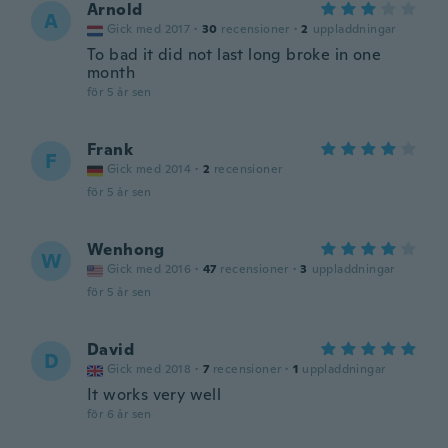
Arnold
A
Gick med 2017
·
30
recensioner
·
2
uppladdningar
To bad it did not last long broke in one
month
för 5 år sen
Frank
F
Gick med 2014
·
2
recensioner
för 5 år sen
Wenhong
W
Gick med 2016
·
47
recensioner
·
3
uppladdningar
för 5 år sen
David
D
Gick med 2018
·
7
recensioner
·
1
uppladdningar
It works very well
för 6 år sen