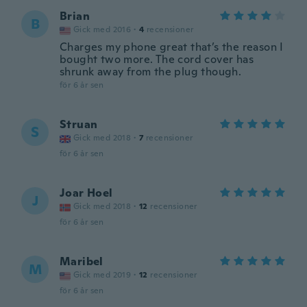
Brian
B
Gick med 2016
·
4
recensioner
Charges my phone great that’s the reason I
bought two more. The cord cover has
shrunk away from the plug though.
för 6 år sen
Struan
S
Gick med 2018
·
7
recensioner
för 6 år sen
Joar Hoel
J
Gick med 2018
·
12
recensioner
för 6 år sen
Maribel
M
Gick med 2019
·
12
recensioner
för 6 år sen