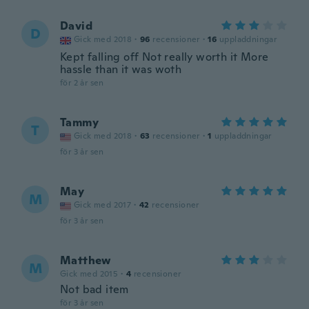
David
D
Gick med 2018
·
96
recensioner
·
16
uppladdningar
Kept falling off Not really worth it More
hassle than it was woth
för 2 år sen
Tammy
T
Gick med 2018
·
63
recensioner
·
1
uppladdningar
för 3 år sen
May
M
Gick med 2017
·
42
recensioner
för 3 år sen
Matthew
M
Gick med 2015
·
4
recensioner
Not bad item
för 3 år sen