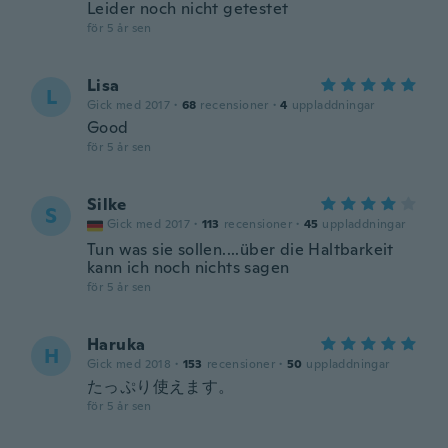
Leider noch nicht getestet
för 5 år sen
Lisa
L
Gick med 2017
·
68
recensioner
·
4
uppladdningar
Good
för 5 år sen
Silke
S
Gick med 2017
·
113
recensioner
·
45
uppladdningar
Tun was sie sollen....über die Haltbarkeit
kann ich noch nichts sagen
för 5 år sen
Haruka
H
Gick med 2018
·
153
recensioner
·
50
uppladdningar
たっぷり使えます。
för 5 år sen