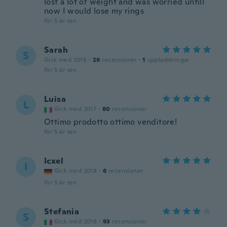
lost a lot of weight and was worried untill
now I would lose my rings
för 5 år sen
Sarah
S
Gick med 2018
·
26
recensioner
·
1
uppladdningar
för 5 år sen
Luisa
L
Gick med 2017
·
80
recensioner
Ottimo prodotto ottimo venditore!
för 5 år sen
Icxel
I
Gick med 2018
·
6
recensioner
för 5 år sen
Stefania
S
Gick med 2016
·
93
recensioner