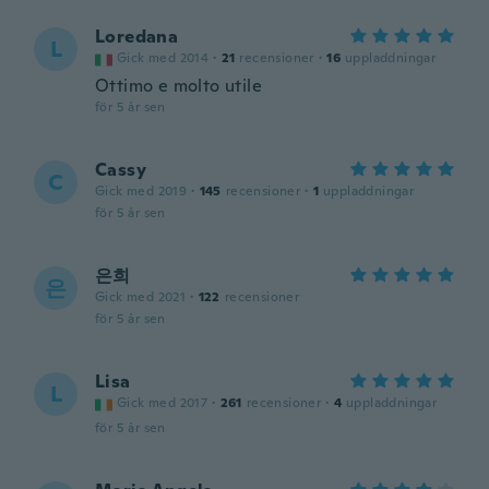
Loredana
L
Gick med 2014
·
21
recensioner
·
16
uppladdningar
Ottimo e molto utile
för 5 år sen
Cassy
C
Gick med 2019
·
145
recensioner
·
1
uppladdningar
för 5 år sen
은희
은
Gick med 2021
·
122
recensioner
för 5 år sen
Lisa
L
Gick med 2017
·
261
recensioner
·
4
uppladdningar
för 5 år sen