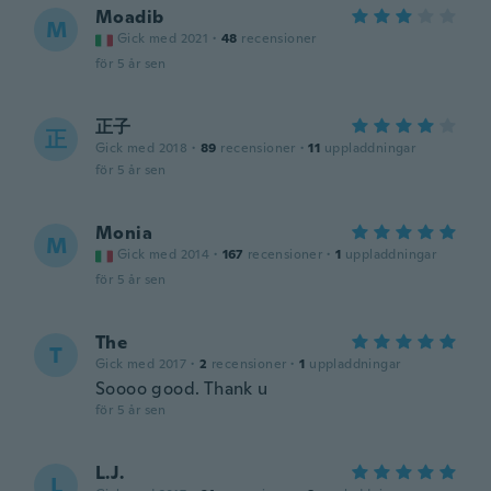
Moadib
M
Gick med 2021
·
48
recensioner
för 5 år sen
正子
正
Gick med 2018
·
89
recensioner
·
11
uppladdningar
för 5 år sen
Monia
M
Gick med 2014
·
167
recensioner
·
1
uppladdningar
för 5 år sen
The
T
Gick med 2017
·
2
recensioner
·
1
uppladdningar
Soooo good. Thank u
för 5 år sen
L.J.
L