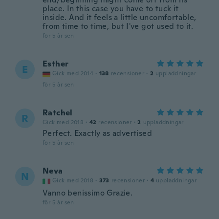
place. In this case you have to tuck it
inside. And it feels a little uncomfortable,
from time to time, but I've got used to it.
för 5 år sen
Esther
E
Gick med 2014
·
138
recensioner
·
2
uppladdningar
för 5 år sen
Ratchel
R
Gick med 2018
·
42
recensioner
·
2
uppladdningar
Perfect. Exactly as advertised
för 5 år sen
Neva
N
Gick med 2018
·
373
recensioner
·
4
uppladdningar
Vanno benissimo Grazie.
för 5 år sen