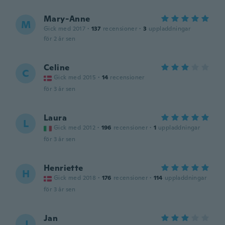
Mary-Anne
M
Gick med 2017
·
137
recensioner
·
3
uppladdningar
för 2 år sen
Celine
C
Gick med 2015
·
14
recensioner
för 3 år sen
Laura
L
Gick med 2012
·
196
recensioner
·
1
uppladdningar
för 3 år sen
Henriette
H
Gick med 2018
·
176
recensioner
·
114
uppladdningar
för 3 år sen
Jan
J