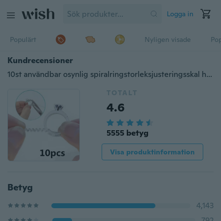
Logga in
Populärt
Nyligen visade
Pop
Kundrecensioner
10st användbar osynlig spiralringstorleksjusteringsskal hård skyddsdragare reduceringsändringsverktyg smycken delar
TOTALT
4.6
5555 betyg
Visa produktinformation
Betyg
4,143
792