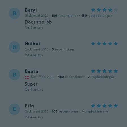
Beryl
B
Gick med 2021
·
180
recensioner
·
130
uppladdningar
Does the job
för 4 år sen
Huihui
H
Gick med 2015
·
3
recensioner
för 4 år sen
Beata
B
Gick med 2020
·
489
recensioner
·
7
uppladdningar
Super
för 4 år sen
Erin
E
Gick med 2015
·
105
recensioner
·
4
uppladdningar
för 4 år sen