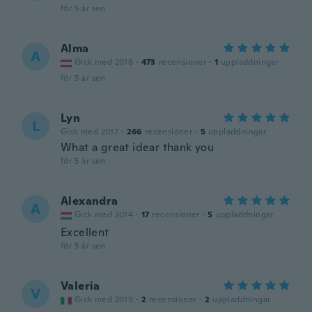
för 5 år sen
Alma
A
Gick med 2016
·
473
recensioner
·
1
uppladdningar
för 5 år sen
Lyn
L
Gick med 2017
·
266
recensioner
·
5
uppladdningar
What a great idear thank you
för 5 år sen
Alexandra
A
Gick med 2014
·
17
recensioner
·
5
uppladdningar
Excellent
för 5 år sen
Valeria
V
Gick med 2019
·
2
recensioner
·
2
uppladdningar