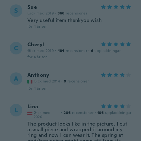
Sue
S
Gick med 2019
·
366
recensioner
Very useful item thankyou wish
för 4 år sen
Cheryl
C
Gick med 2019
·
484
recensioner
·
6
uppladdningar
för 4 år sen
Anthony
A
Gick med 2014
·
9
recensioner
för 4 år sen
Lina
L
Gick med
·
206
recensioner
·
106
uppladdningar
2020
The product looks like in the picture. I cut
a small piece and wrapped it around my
ring and now I can wear it. The spring at
end/beginning might come off from its