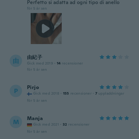
Perfetto si adatta ad ogni tipo di anello
för 5 år sen
由紀子
由
Gick med 2019
·
14
recensioner
för 5 år sen
Pirjo
P
Gick med 2018
·
155
recensioner
·
7
uppladdningar
för 5 år sen
Manja
M
Gick med 2021
·
32
recensioner
för 5 år sen