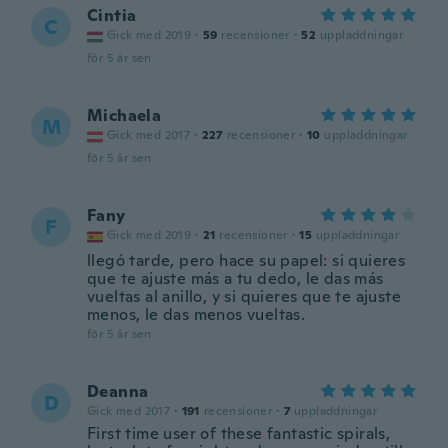
Cintia
C
Gick med 2019
·
59
recensioner
·
52
uppladdningar
för 5 år sen
Michaela
M
Gick med 2017
·
227
recensioner
·
10
uppladdningar
för 5 år sen
Fany
F
Gick med 2019
·
21
recensioner
·
15
uppladdningar
llegó tarde, pero hace su papel: si quieres
que te ajuste más a tu dedo, le das más
vueltas al anillo, y si quieres que te ajuste
menos, le das menos vueltas.
för 5 år sen
Deanna
D
Gick med 2017
·
191
recensioner
·
7
uppladdningar
First time user of these fantastic spirals,