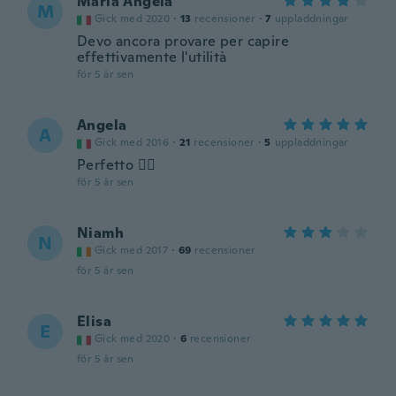
Maria Angela
M
Gick med 2020
·
13
recensioner
·
7
uppladdningar
Devo ancora provare per capire
effettivamente l'utilità
för 5 år sen
Angela
A
Gick med 2016
·
21
recensioner
·
5
uppladdningar
Perfetto 👍🏻
för 5 år sen
Niamh
N
Gick med 2017
·
69
recensioner
för 5 år sen
Elisa
E
Gick med 2020
·
6
recensioner
för 5 år sen